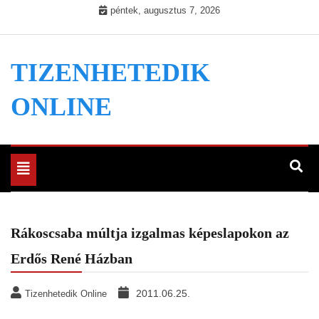
Skip
péntek, augusztus 7, 2026
to
content
TIZENHETEDIK
ONLINE
Toggle
navigation
Rákoscsaba múltja izgalmas képeslapokon az
Erdős René Házban
2011.06.25.
Tizenhetedik Online