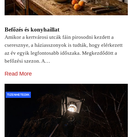
Befőzés és konyhaillat
Amikor a kertvárosi utcák fáin pirosodni kezdett a
cseresznye, a háziasszonyok is tudták, hogy elérkezett
az év egyik legfontosabb időszaka. Megkezdődött a
befőzési szezon. A…
Read More
TIZENHETEDIK