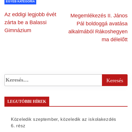
EGYÉB KATEGÓRIA
Az eddigi legjobb évét
Megemlékezés II. János
zárta be a Balassi
Pál boldoggá avatása
Gimnázium
alkalmából Rákoshegyen
ma délelőtt
LEGUTÓBBI HÍREK
Közeledik szeptember, közeledik az iskolakezdés
6. rész