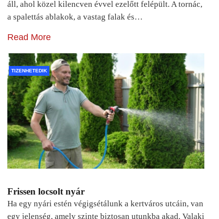
áll, ahol közel kilencven évvel ezelőtt felépült. A tornác,
a spalettás ablakok, a vastag falak és…
Read More
TIZENHETEDIK
Frissen locsolt nyár
Ha egy nyári estén végigsétálunk a kertváros utcáin, van
egy jelenség, amely szinte biztosan utunkba akad. Valaki