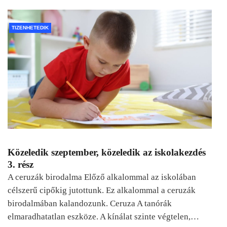
TIZENHETEDIK
Közeledik szeptember, közeledik az iskolakezdés
3. rész
A ceruzák birodalma Előző alkalommal az iskolában
célszerű cipőkig jutottunk. Ez alkalommal a ceruzák
birodalmában kalandozunk. Ceruza A tanórák
elmaradhatatlan eszköze. A kínálat szinte végtelen,…