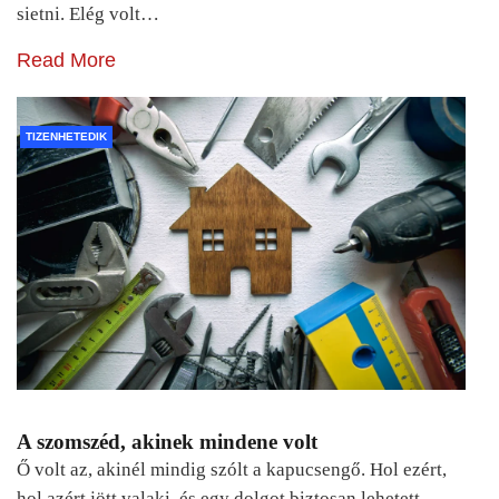
sietni. Elég volt…
Read More
TIZENHETEDIK
A szomszéd, akinek mindene volt
Ő volt az, akinél mindig szólt a kapucsengő. Hol ezért,
hol azért jött valaki, és egy dolgot biztosan lehetett