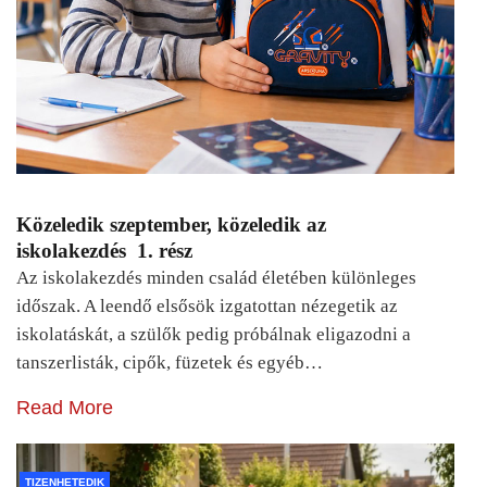
Közeledik szeptember, közeledik az
iskolakezdés 1. rész
Az iskolakezdés minden család életében különleges
időszak. A leendő elsősök izgatottan nézegetik az
iskolatáskát, a szülők pedig próbálnak eligazodni a
tanszerlisták, cipők, füzetek és egyéb…
Read More
TIZENHETEDIK