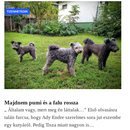
TIZENHETEDIK
Majdnem pumi és a falu rossza
„ Általam vagy, mert meg én láttalak…” Első olvasásra
talán furcsa, hogy Ady Endre szerelmes sora jut eszembe
egy kutyáról. Pedig Tisza miatt nagyon is…