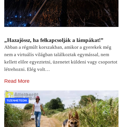
„Hazajössz, ha felkapcsolják a lámpákat!”
Abban a régmúlt korszakban, amikor a gyerekek még
nem a virtuális világban találkoztak egymással, nem
kellett előre egyeztetni, üzenetet küldeni vagy csoportot
létrehozni. Elég volt…
Read More
TIZENHETEDIK