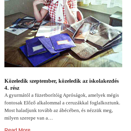
Közeledik szeptember, közeledik az iskolakezdés
4. rész
A gyurmától a füzetborítóig Apróságok, amelyek mégis
fontosak Előző alkalommal a ceruzákkal foglalkoztunk.
Most haladjunk tovább az ábécében, és nézzük meg,
milyen szerepe van a…
Read More