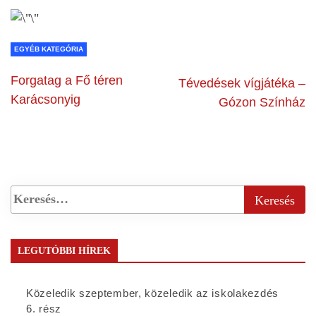
EGYÉB KATEGÓRIA
Forgatag a Fő téren
Tévedések vígjátéka –
Karácsonyig
Gózon Színház
LEGUTÓBBI HÍREK
Közeledik szeptember, közeledik az iskolakezdés
6. rész