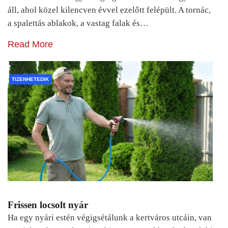
áll, ahol közel kilencven évvel ezelőtt felépült. A tornác,
a spalettás ablakok, a vastag falak és…
Read More
TIZENHETEDIK
Frissen locsolt nyár
Ha egy nyári estén végigsétálunk a kertváros utcáin, van