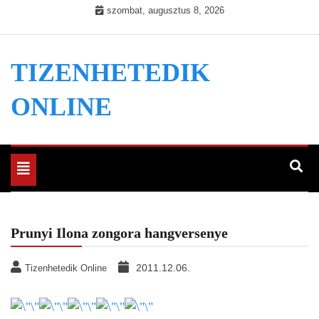
Skip
szombat, augusztus 8, 2026
to
content
TIZENHETEDIK
ONLINE
Toggle
navigation
Prunyi Ilona zongora hangversenye
2011.12.06.
Tizenhetedik Online