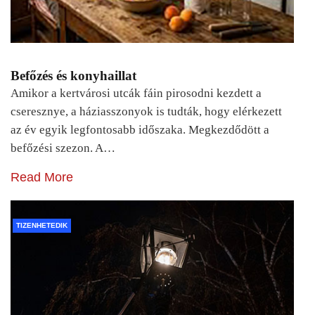
Befőzés és konyhaillat
Amikor a kertvárosi utcák fáin pirosodni kezdett a
cseresznye, a háziasszonyok is tudták, hogy elérkezett
az év egyik legfontosabb időszaka. Megkezdődött a
befőzési szezon. A…
Read More
TIZENHETEDIK