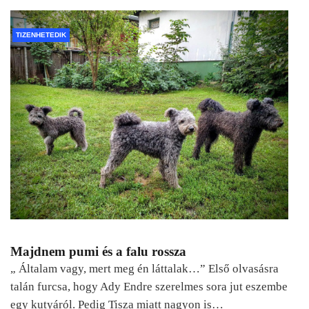
TIZENHETEDIK
Majdnem pumi és a falu rossza
„ Általam vagy, mert meg én láttalak…” Első olvasásra
talán furcsa, hogy Ady Endre szerelmes sora jut eszembe
egy kutyáról. Pedig Tisza miatt nagyon is…