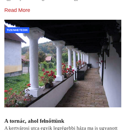
Read More
TIZENHETEDIK
A tornác, ahol felnőttünk
A kertvárosi utca egyik legrégebbi háza ma is ugyanott