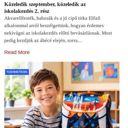
Közeledik szeptember, közeledik az
iskolakezdés 2. rész
Akvarellfesték, babzsák és a jó cipő titka Előző
alkalommal arról beszélgettünk, hogyan érdemes
nekivágni az iskolakezdés előtti bevásárlásnak. Most
pedig kezdjük az ábécé elején, sorra…
Read More
TIZENHETEDIK