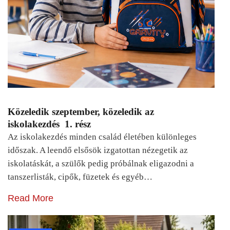
Közeledik szeptember, közeledik az
iskolakezdés 1. rész
Az iskolakezdés minden család életében különleges
időszak. A leendő elsősök izgatottan nézegetik az
iskolatáskát, a szülők pedig próbálnak eligazodni a
tanszerlisták, cipők, füzetek és egyéb…
Read More