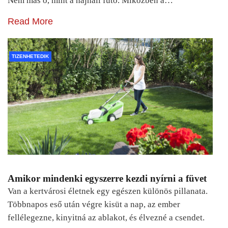
Nem más ő, mint a hajnali futó. Miközben a…
Read More
TIZENHETEDIK
Amikor mindenki egyszerre kezdi nyírni a füvet
Van a kertvárosi életnek egy egészen különös pillanata.
Többnapos eső után végre kisüt a nap, az ember
fellélegezne, kinyitná az ablakot, és élvezné a csendet.