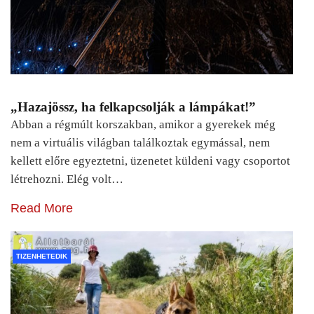
„Hazajössz, ha felkapcsolják a lámpákat!”
Abban a régmúlt korszakban, amikor a gyerekek még
nem a virtuális világban találkoztak egymással, nem
kellett előre egyeztetni, üzenetet küldeni vagy csoportot
létrehozni. Elég volt…
Read More
TIZENHETEDIK