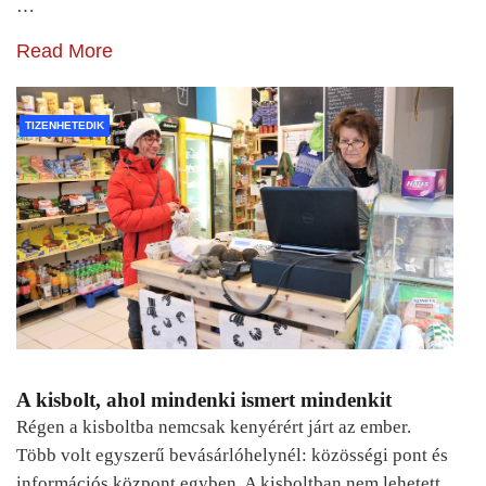
…
Read More
TIZENHETEDIK
A kisbolt, ahol mindenki ismert mindenkit
Régen a kisboltba nemcsak kenyérért járt az ember.
Több volt egyszerű bevásárlóhelynél: közösségi pont és
információs központ egyben. A kisboltban nem lehetett