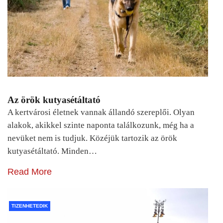
Az örök kutyasétáltató
A kertvárosi életnek vannak állandó szereplői. Olyan
alakok, akikkel szinte naponta találkozunk, még ha a
nevüket nem is tudjuk. Közéjük tartozik az örök
kutyasétáltató. Minden…
Read More
TIZENHETEDIK