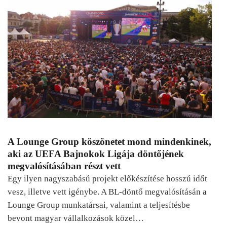
A Lounge Group köszönetet mond mindenkinek,
aki az UEFA Bajnokok Ligája döntőjének
megvalósításában részt vett
Egy ilyen nagyszabású projekt előkészítése hosszú időt
vesz, illetve vett igénybe. A BL-döntő megvalósításán a
Lounge Group munkatársai, valamint a teljesítésbe
bevont magyar vállalkozások közel…