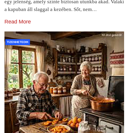
egy jelenség, amely szinte biztosan utunkba akad. Valaki
a kapuban áll slaggal a kezében. Sőt, nem…
Read More
TIZENHETEDIK