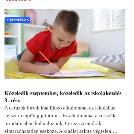
TIZENHETEDIK
Közeledik szeptember, közeledik az iskolakezdés
3. rész
A ceruzák birodalma Előző alkalommal az iskolában
célszerű cipőkig jutottunk. Ez alkalommal a ceruzák
birodalmában kalandozunk. Ceruza A tanórák
elmaradhatatlan eszköze. A kínálat szinte végtelen,…