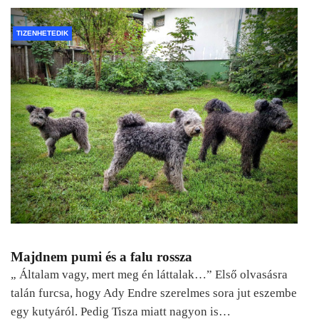
TIZENHETEDIK
Majdnem pumi és a falu rossza
„ Általam vagy, mert meg én láttalak…” Első olvasásra
talán furcsa, hogy Ady Endre szerelmes sora jut eszembe
egy kutyáról. Pedig Tisza miatt nagyon is…