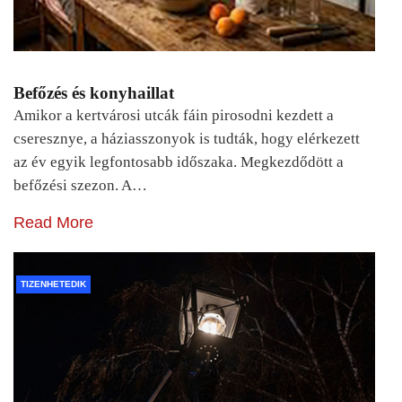
Befőzés és konyhaillat
Amikor a kertvárosi utcák fáin pirosodni kezdett a
cseresznye, a háziasszonyok is tudták, hogy elérkezett
az év egyik legfontosabb időszaka. Megkezdődött a
befőzési szezon. A…
Read More
TIZENHETEDIK