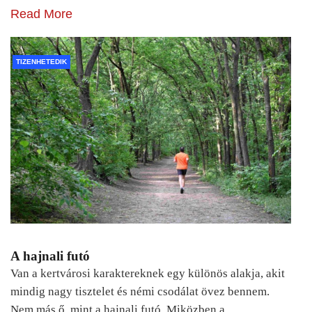
Read More
TIZENHETEDIK
A hajnali futó
Van a kertvárosi karaktereknek egy különös alakja, akit
mindig nagy tisztelet és némi csodálat övez bennem.
Nem más ő, mint a hajnali futó. Miközben a…