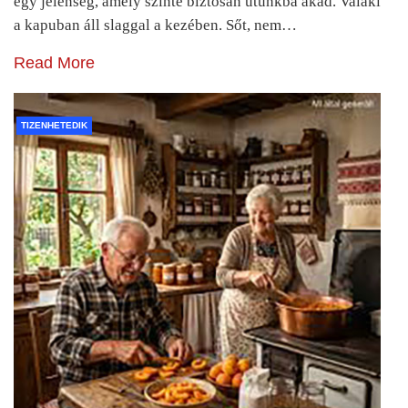
egy jelenség, amely szinte biztosan utunkba akad. Valaki
a kapuban áll slaggal a kezében. Sőt, nem…
Read More
TIZENHETEDIK