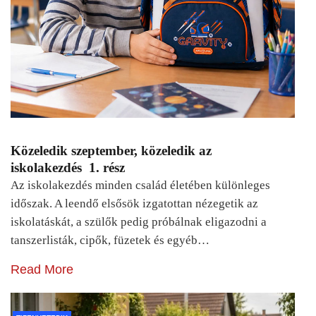
Közeledik szeptember, közeledik az
iskolakezdés 1. rész
Az iskolakezdés minden család életében különleges
időszak. A leendő elsősök izgatottan nézegetik az
iskolatáskát, a szülők pedig próbálnak eligazodni a
tanszerlisták, cipők, füzetek és egyéb…
Read More