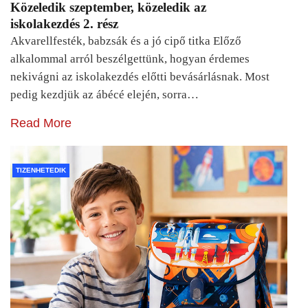
Közeledik szeptember, közeledik az
iskolakezdés 2. rész
Akvarellfesték, babzsák és a jó cipő titka Előző
alkalommal arról beszélgettünk, hogyan érdemes
nekivágni az iskolakezdés előtti bevásárlásnak. Most
pedig kezdjük az ábécé elején, sorra…
Read More
TIZENHETEDIK