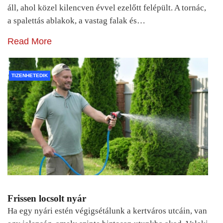
áll, ahol közel kilencven évvel ezelőtt felépült. A tornác,
a spalettás ablakok, a vastag falak és…
Read More
TIZENHETEDIK
Frissen locsolt nyár
Ha egy nyári estén végigsétálunk a kertváros utcáin, van