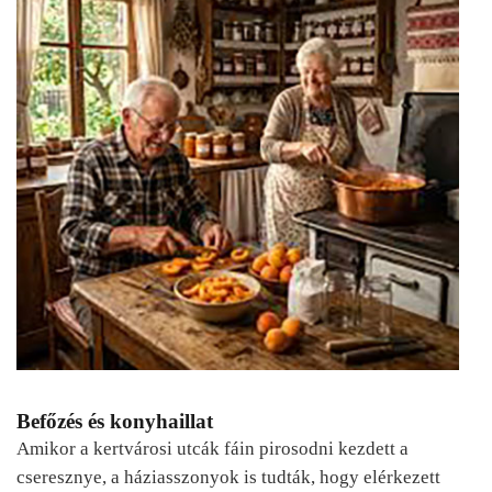
Befőzés és konyhaillat
Amikor a kertvárosi utcák fáin pirosodni kezdett a
cseresznye, a háziasszonyok is tudták, hogy elérkezett