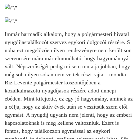
Immár harmadik alkalom, hogy a polgármesteri hivatal
nyugdíjastalálkozót szervez egykori dolgozói részére. S
noha ezt megelőzően ilyen rendezvényre nem került sor,
szerencsére mára már elmondható, hogy hagyománnyá
vált. Népszerűségét pedig mi sem mutatja jobban, hogy
még soha ilyen sokan nem vettek részt rajta – mondta
Riz Levente polgármester köszöntőjében a
közalkalmazotti nyugdíjasok részére adott ünnepi
ebéden. Mint kifejtette, ez egy jó hagyomány, aminek az
a célja, hogy az aktív évek után se veszítsük szem elől
egymást. A nyugdíj ugyanis nem jelenti, hogy az emberi
kapcsolatoknak is meg kellene változniuk. Ezért is
fontos, hogy találkozzon egymással az egykori
munkaadó és dolgozó, amilyen sokszor csak lehet. Sőt,