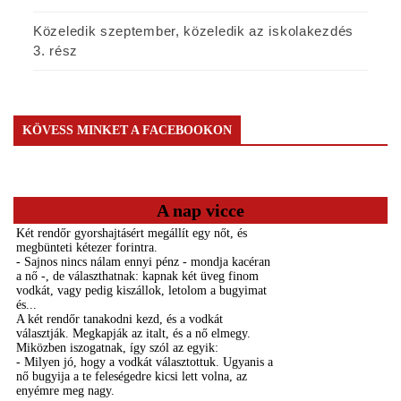
Közeledik szeptember, közeledik az iskolakezdés
3. rész
KÖVESS MINKET A FACEBOOKON
A nap vicce