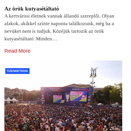
Az örök kutyasétáltató
A kertvárosi életnek vannak állandó szereplői. Olyan
alakok, akikkel szinte naponta találkozunk, még ha a
nevüket nem is tudjuk. Közéjük tartozik az örök
kutyasétáltató. Minden…
Read More
TIZENHETEDIK