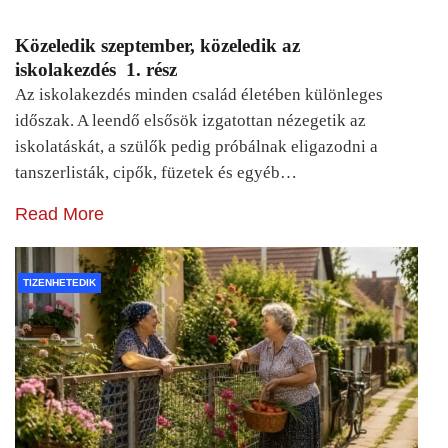
Közeledik szeptember, közeledik az
iskolakezdés 1. rész
Az iskolakezdés minden család életében különleges
időszak. A leendő elsősök izgatottan nézegetik az
iskolatáskát, a szülők pedig próbálnak eligazodni a
tanszerlisták, cipők, füzetek és egyéb…
Read More
TIZENHETEDIK