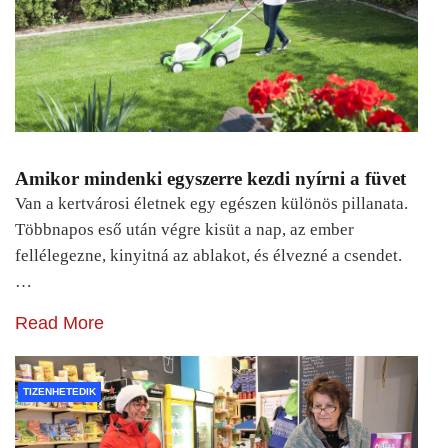
Amikor mindenki egyszerre kezdi nyírni a füvet
Van a kertvárosi életnek egy egészen különös pillanata.
Többnapos eső után végre kisüt a nap, az ember
fellélegezne, kinyitná az ablakot, és élvezné a csendet.
…
Read More
TIZENHETEDIK