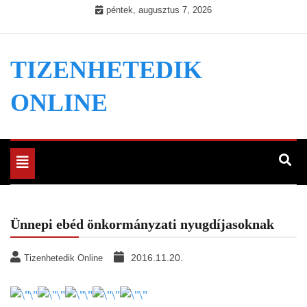
Skip
péntek, augusztus 7, 2026
to
content
TIZENHETEDIK
ONLINE
Toggle
navigation
Ünnepi ebéd önkormányzati nyugdíjasoknak
2016.11.20.
Tizenhetedik Online