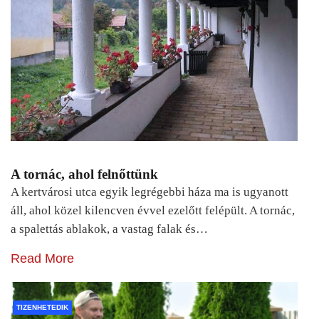
A tornác, ahol felnőttünk
A kertvárosi utca egyik legrégebbi háza ma is ugyanott
áll, ahol közel kilencven évvel ezelőtt felépült. A tornác,
a spalettás ablakok, a vastag falak és…
Read More
TIZENHETEDIK