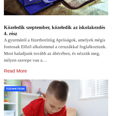
Közeledik szeptember, közeledik az iskolakezdés
4. rész
A gyurmától a füzetborítóig Apróságok, amelyek mégis
fontosak Előző alkalommal a ceruzákkal foglalkoztunk.
Most haladjunk tovább az ábécében, és nézzük meg,
milyen szerepe van a…
Read More
TIZENHETEDIK