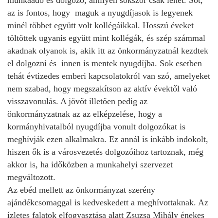
az is fontos, hogy maguk a nyugdíjasok is legyenek
minél többet együtt volt kollégáikkal. Hosszú éveket
töltöttek ugyanis együtt mint kollégák, és szép számmal
akadnak olyanok is, akik itt az önkormányzatnál kezdtek
el dolgozni és innen is mentek nyugdíjba. Sok esetben
tehát évtizedes emberi kapcsolatokról van szó, amelyeket
nem szabad, hogy megszakítson az aktív évektől való
visszavonulás. A jövőt illetően pedig az
önkormányzatnak az az elképzelése, hogy a
kormányhivatalból nyugdíjba vonult dolgozókat is
meghívják ezen alkalmakra. Ez annál is inkább indokolt,
hiszen ők is a városvezetés dolgozóihoz tartoznak, még
akkor is, ha időközben a munkahelyi szervezet
megváltozott.
Az ebéd mellett az önkormányzat szerény
ajándékcsomaggal is kedveskedett a meghívottaknak. Az
ízletes falatok elfogyasztása alatt Zsuzsa Mihály énekes