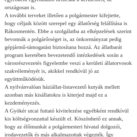
országosan is.
A további terveket illetően a polgármester kifejtette,
hogy céljaik között szerepel egy állatőrség felállítása is
Rákosmentén. Ebbe a szolgálatba az elképzelések szerint
bevonnák a polgárőrséget is, az önkormányzat pedig
gépjármű-támogatást biztosítana hozzá. Az állatbarát
program keretében bevezetendő intézkedések során a
városrészvezetés figyelembe veszi a kerületi állatorvosok
szakvéleményét is, akikkel rendkívül jó az
együttműködésük.
A nyilvánvalóan háziállat-listavezető kutyák mellett
azonban más kisállatokra is kiterjed majd ez a
kezdeményezés.
A Gyökér utcai futtató kivitelezése egyébként rendkívül
kis költségvonzattal készült el. Köszönhető ez annak,
hogy az élőmunkát a polgármesteri hivatal dolgozói,
irodavezetők és más alkalmazottak végezték. Így