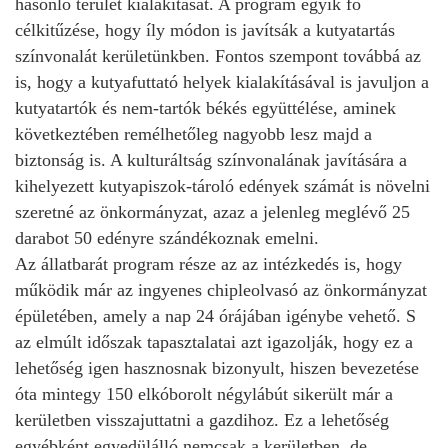
hasonló terület kialakítását. A program egyik fő
célkitűzése, hogy íly módon is javítsák a kutyatartás
színvonalát kerületünkben. Fontos szempont továbbá az
is, hogy a kutyafuttató helyek kialakításával is javuljon a
kutyatartók és nem-tartók békés együttélése, aminek
következtében remélhetőleg nagyobb lesz majd a
biztonság is. A kulturáltság színvonalának javítására a
kihelyezett kutyapiszok-tároló edények számát is növelni
szeretné az önkormányzat, azaz a jelenleg meglévő 25
darabot 50 edényre szándékoznak emelni.
Az állatbarát program része az az intézkedés is, hogy
működik már az ingyenes chipleolvasó az önkormányzat
épületében, amely a nap 24 órájában igénybe vehető. S
az elmúlt időszak tapasztalatai azt igazolják, hogy ez a
lehetőség igen hasznosnak bizonyult, hiszen bevezetése
óta mintegy 150 elkóborolt négylábút sikerült már a
kerületben visszajuttatni a gazdihoz. Ez a lehetőség
egyébként egyedülálló nemcsak a kerületben, de