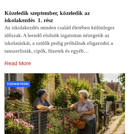
Közeledik szeptember, közeledik az
iskolakezdés 1. rész
Az iskolakezdés minden család életében különleges
időszak. A leendő elsősök izgatottan nézegetik az
iskolatáskát, a szülők pedig próbálnak eligazodni a
tanszerlisták, cipők, füzetek és egyéb…
Read More
TIZENHETEDIK