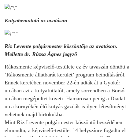
Kutyabemutató az avatáson
Riz Levente polgármester köszöntője az avatáson.
Mellette dr. Rúzsa Ágnes jegyző
Rákosmente képviselő-testülete ez év tavaszán döntött a
’Rákosmente állatbarát kerület’ program beindításáról.
Ennek keretében november 22-én adták át a Gyökér
utcában azt a kutyafuttatót, amely sorrendben a Borsó
utcában megépültet követi. Hamarosan pedig a Diadal
utca környékén élő kutyás gazdák is ilyen létesítményt
vehetnek majd birtokukba.
Mint Riz Levente polgármester köszöntő beszédében
elmondta, a képviselő-testület 14 helyszínre fogadta el