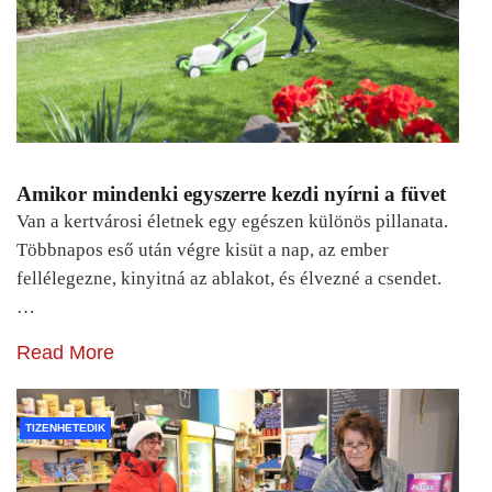
Amikor mindenki egyszerre kezdi nyírni a füvet
Van a kertvárosi életnek egy egészen különös pillanata.
Többnapos eső után végre kisüt a nap, az ember
fellélegezne, kinyitná az ablakot, és élvezné a csendet.
…
Read More
TIZENHETEDIK