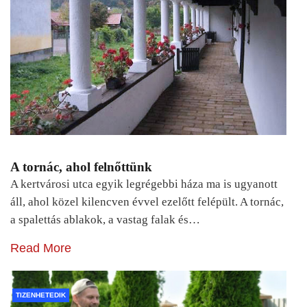
A tornác, ahol felnőttünk
A kertvárosi utca egyik legrégebbi háza ma is ugyanott
áll, ahol közel kilencven évvel ezelőtt felépült. A tornác,
a spalettás ablakok, a vastag falak és…
Read More
TIZENHETEDIK