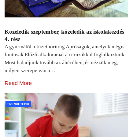
Közeledik szeptember, közeledik az iskolakezdés
4. rész
A gyurmától a füzetborítóig Apróságok, amelyek mégis
fontosak Előző alkalommal a ceruzákkal foglalkoztunk.
Most haladjunk tovább az ábécében, és nézzük meg,
milyen szerepe van a…
Read More
TIZENHETEDIK