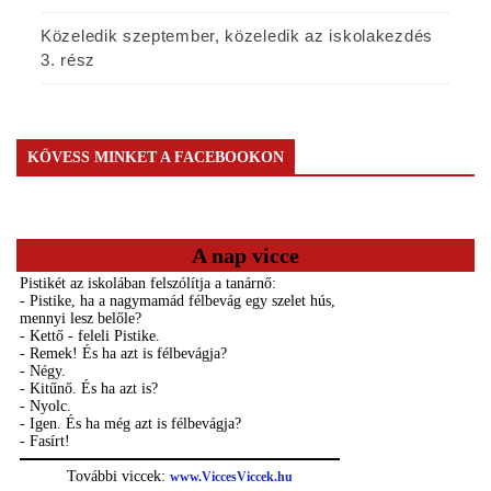
Közeledik szeptember, közeledik az iskolakezdés
3. rész
KÖVESS MINKET A FACEBOOKON
A nap vicce