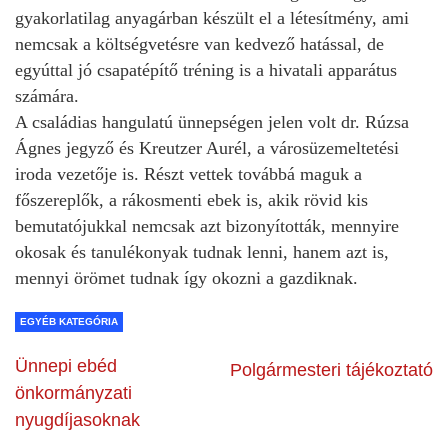
gyakorlatilag anyagárban készült el a létesítmény, ami
nemcsak a költségvetésre van kedvező hatással, de
egyúttal jó csapatépítő tréning is a hivatali apparátus
számára.
A családias hangulatú ünnepségen jelen volt dr. Rúzsa
Ágnes jegyző és Kreutzer Aurél, a városüzemeltetési
iroda vezetője is. Részt vettek továbbá maguk a
főszereplők, a rákosmenti ebek is, akik rövid kis
bemutatójukkal nemcsak azt bizonyították, mennyire
okosak és tanulékonyak tudnak lenni, hanem azt is,
mennyi örömet tudnak így okozni a gazdiknak.
EGYÉB KATEGÓRIA
Ünnepi ebéd
Polgármesteri tájékoztató
önkormányzati
nyugdíjasoknak