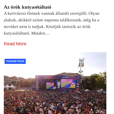
Az örök kutyasétáltató
A kertvárosi életnek vannak állandó szereplői. Olyan
alakok, akikkel szinte naponta találkozunk, még ha a
nevüket nem is tudjuk. Közéjük tartozik az örök
kutyasétáltató. Minden…
Read More
TIZENHETEDIK