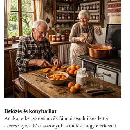
Befőzés és konyhaillat
Amikor a kertvárosi utcák fáin pirosodni kezdett a
cseresznye, a háziasszonyok is tudták, hogy elérkezett