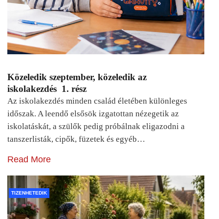
Közeledik szeptember, közeledik az
iskolakezdés 1. rész
Az iskolakezdés minden család életében különleges
időszak. A leendő elsősök izgatottan nézegetik az
iskolatáskát, a szülők pedig próbálnak eligazodni a
tanszerlisták, cipők, füzetek és egyéb…
Read More
TIZENHETEDIK