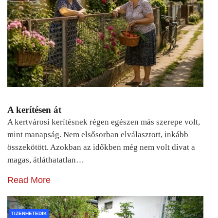
A kerítésen át
A kertvárosi kerítésnek régen egészen más szerepe volt,
mint manapság. Nem elsősorban elválasztott, inkább
összekötött. Azokban az időkben még nem volt divat a
magas, átláthatatlan…
Read More
TIZENHETEDIK