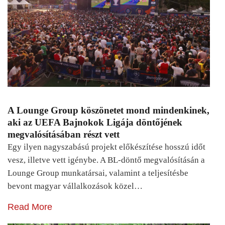
A Lounge Group köszönetet mond mindenkinek,
aki az UEFA Bajnokok Ligája döntőjének
megvalósításában részt vett
Egy ilyen nagyszabású projekt előkészítése hosszú időt
vesz, illetve vett igénybe. A BL-döntő megvalósításán a
Lounge Group munkatársai, valamint a teljesítésbe
bevont magyar vállalkozások közel…
Read More