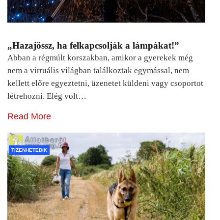
„Hazajössz, ha felkapcsolják a lámpákat!”
Abban a régmúlt korszakban, amikor a gyerekek még
nem a virtuális világban találkoztak egymással, nem
kellett előre egyeztetni, üzenetet küldeni vagy csoportot
létrehozni. Elég volt…
Read More
TIZENHETEDIK