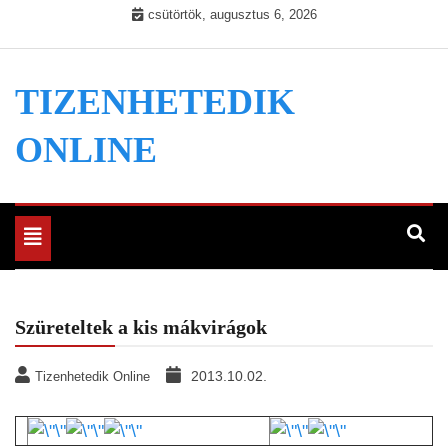
Skip
csütörtök, augusztus 6, 2026
to
content
TIZENHETEDIK
ONLINE
Toggle
navigation
Szüreteltek a kis mákvirágok
2013.10.02.
Tizenhetedik Online