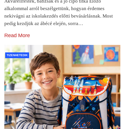
Akvarellfesték, babzsák és a jó cipő titka Előző
alkalommal arról beszélgettünk, hogyan érdemes
nekivágni az iskolakezdés előtti bevásárlásnak. Most
pedig kezdjük az ábécé elején, sorra…
Read More
TIZENHETEDIK