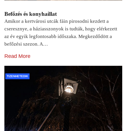
Befőzés és konyhaillat
Amikor a kertvárosi utcák fáin pirosodni kezdett a
cseresznye, a háziasszonyok is tudták, hogy elérkezett
az év egyik legfontosabb időszaka. Megkezdődött a
befőzési szezon. A…
Read More
TIZENHETEDIK