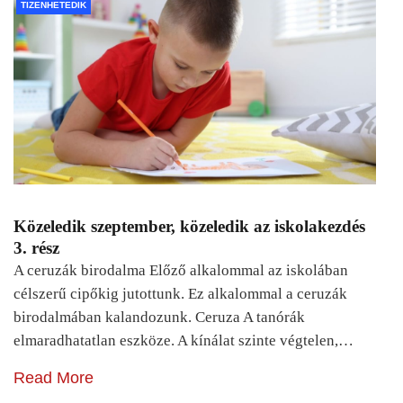
TIZENHETEDIK
Közeledik szeptember, közeledik az iskolakezdés
3. rész
A ceruzák birodalma Előző alkalommal az iskolában
célszerű cipőkig jutottunk. Ez alkalommal a ceruzák
birodalmában kalandozunk. Ceruza A tanórák
elmaradhatatlan eszköze. A kínálat szinte végtelen,…
Read More