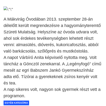
A Mákvirág Óvodában 2013. szeptember 28-án
délelőtt került megrendezésre a hagyományteremtő
Szüreti Mulatság. Helyszíne az óvoda udvara volt,
ahol sok érdekes tevékenységben lehetett részt
venni: almasütés, dióverés, kukoricafosztás, abból
való barkácsolás, szőlőprés és mustkóstolás.
A napot Várbíró Anita képviselő nyitotta meg. Volt
táncház a Gönczöl zenekarral. A „Legényfogó” című
mesét az egri Babszem Jankó Gyermekszínház
adta elő. Tízórai a gyerekeknek zsíros kenyér volt
és tea.
A nap sikeres volt, nagyon sok gyermek részt vett a
programon.
EGYÉB KATEGÓRIA