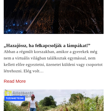
„Hazajössz, ha felkapcsolják a lámpákat!”
Abban a régmúlt korszakban, amikor a gyerekek még
nem a virtuális világban találkoztak egymással, nem
kellett előre egyeztetni, üzenetet küldeni vagy csoportot
létrehozni. Elég volt…
Read More
TIZENHETEDIK