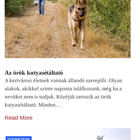
Az örök kutyasétáltató
A kertvárosi életnek vannak állandó szereplői. Olyan
alakok, akikkel szinte naponta találkozunk, még ha a
nevüket nem is tudjuk. Közéjük tartozik az örök
kutyasétáltató. Minden…
Read More
TIZENHETEDIK