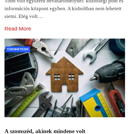
Több volt egyszerű bevásárlóhelynél: közösségi pont és
információs központ egyben. A kisboltban nem lehetett
sietni. Elég volt…
Read More
TIZENHETEDIK
A szomszéd, akinek mindene volt