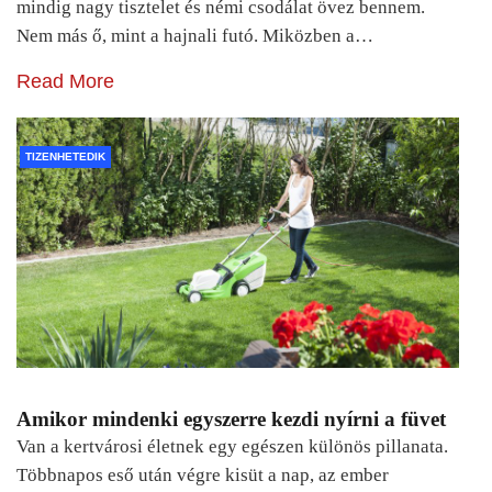
mindig nagy tisztelet és némi csodálat övez bennem.
Nem más ő, mint a hajnali futó. Miközben a…
Read More
TIZENHETEDIK
Amikor mindenki egyszerre kezdi nyírni a füvet
Van a kertvárosi életnek egy egészen különös pillanata.
Többnapos eső után végre kisüt a nap, az ember