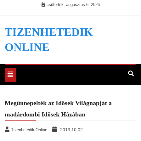
Skip
csütörtök, augusztus 6, 2026
to
content
TIZENHETEDIK
ONLINE
Toggle
navigation
Megünnepelték az Idősek Világnapját a
madárdombi Idősek Házában
2013.10.02.
Tizenhetedik Online