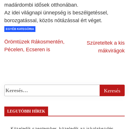
madárdombi idősek otthonában.
Az idei világnapi ünnepség is beszélgetéssel,
borozgatással, közös nótázással ért véget.
EGYÉB KATEGÓRIA
Örömtüzek Rákosmentén,
Szüreteltek a kis
Pécelen, Ecseren is
mákvirágok
LEGUTÓBBI HÍREK
Közeledik szeptember, közeledik az iskolakezdés