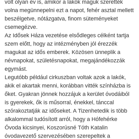
volt olyan év is, amikor a lakók maguk szerették
volna megünnepelni ezt a napot, fehér asztal mellett
beszélgetve, nótázgatva, finom süteményeket
csemegézve.
Az Idősek Háza vezetése elsődleges célként tartja
szem előtt, hogy az intézményben jól érezzék
magukat az idős emberek. Közösen ünneplik a
névnapokat, születésnapokat, megajándékozzák
egymást.
Legutóbb például cirkuszban voltak azok a lakók,
akik el akartak menni, korábban vitték színházba is
őket. Gyakran jönnek hozzájuk a kerület óvodáiból
is gyerekek, ők is műsorral, énekkel, tánccal
szórakoztatják az időseket. A Tizenhetedik is több
alkalommal tudósított arról, hogy a Hófehérke
Óvoda kicsinyei, Koszorúsné Tóth Katalin
óvodavezető szervezésében szerepeltek a