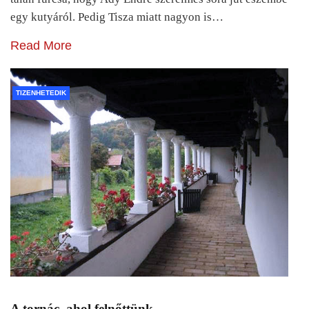
egy kutyáról. Pedig Tisza miatt nagyon is…
Read More
TIZENHETEDIK
A tornác, ahol felnőttünk