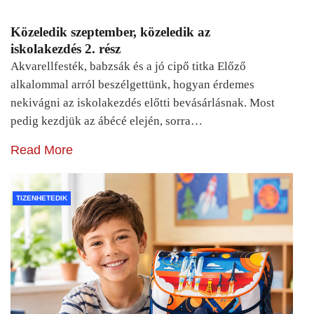
Közeledik szeptember, közeledik az
iskolakezdés 2. rész
Akvarellfesték, babzsák és a jó cipő titka Előző
alkalommal arról beszélgettünk, hogyan érdemes
nekivágni az iskolakezdés előtti bevásárlásnak. Most
pedig kezdjük az ábécé elején, sorra…
Read More
TIZENHETEDIK