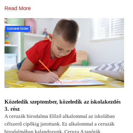
Read More
TIZENHETEDIK
Közeledik szeptember, közeledik az iskolakezdés
3. rész
A ceruzák birodalma Előző alkalommal az iskolában
célszerű cipőkig jutottunk. Ez alkalommal a ceruzák
birodalmában kalandozunk. Ceruza A tanórák