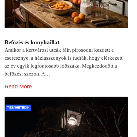
Befőzés és konyhaillat
Amikor a kertvárosi utcák fáin pirosodni kezdett a
cseresznye, a háziasszonyok is tudták, hogy elérkezett
az év egyik legfontosabb időszaka. Megkezdődött a
befőzési szezon. A…
Read More
TIZENHETEDIK