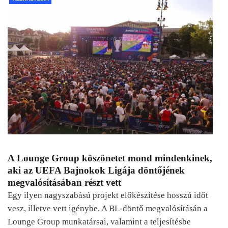
A Lounge Group köszönetet mond mindenkinek,
aki az UEFA Bajnokok Ligája döntőjének
megvalósításában részt vett
Egy ilyen nagyszabású projekt előkészítése hosszú időt
vesz, illetve vett igénybe. A BL-döntő megvalósításán a
Lounge Group munkatársai, valamint a teljesítésbe