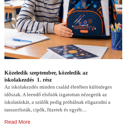
Közeledik szeptember, közeledik az
iskolakezdés 1. rész
Az iskolakezdés minden család életében különleges
időszak. A leendő elsősök izgatottan nézegetik az
iskolatáskát, a szülők pedig próbálnak eligazodni a
tanszerlisták, cipők, füzetek és egyéb…
Read More