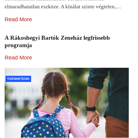
elmaradhatatlan eszköze. A kínálat szinte végtelen,…
Read More
A Rákoshegyi Bartók Zeneház legfrissebb
programja
Read More
TIZENHETEDIK