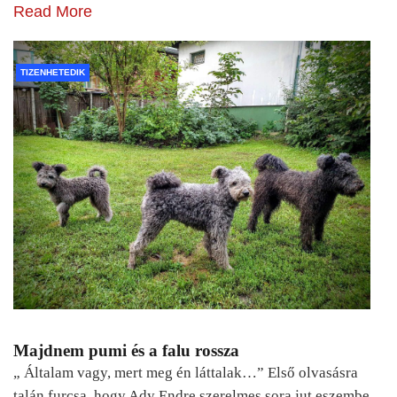
Read More
TIZENHETEDIK
Majdnem pumi és a falu rossza
„ Általam vagy, mert meg én láttalak…” Első olvasásra
talán furcsa, hogy Ady Endre szerelmes sora jut eszembe