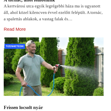
A kertvárosi utca egyik legrégebbi háza ma is ugyanott
áll, ahol közel kilencven évvel ezelőtt felépült. A tornác,
a spalettás ablakok, a vastag falak és…
Read More
TIZENHETEDIK
Frissen locsolt nyár