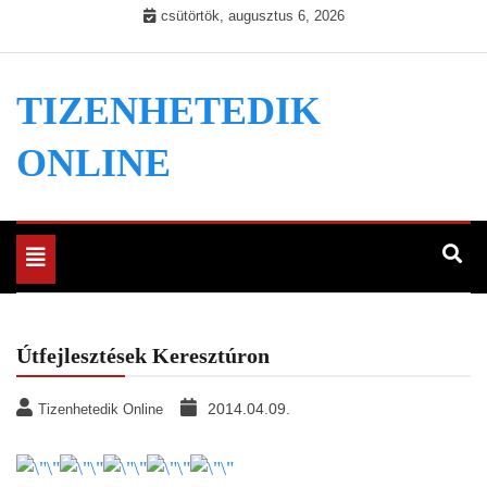
Skip
csütörtök, augusztus 6, 2026
to
content
TIZENHETEDIK
ONLINE
Toggle
navigation
Útfejlesztések Keresztúron
2014.04.09.
Tizenhetedik Online