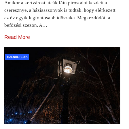
Amikor a kertvárosi utcák fáin pirosodni kezdett a
cseresznye, a háziasszonyok is tudták, hogy elérkezett
az év egyik legfontosabb időszaka. Megkezdődött a
befőzési szezon. A…
Read More
TIZENHETEDIK