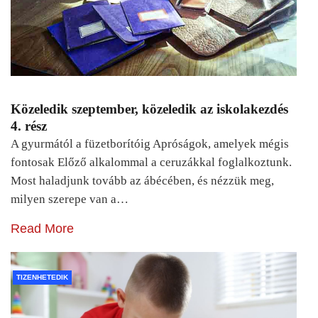
Közeledik szeptember, közeledik az iskolakezdés
4. rész
A gyurmától a füzetborítóig Apróságok, amelyek mégis
fontosak Előző alkalommal a ceruzákkal foglalkoztunk.
Most haladjunk tovább az ábécében, és nézzük meg,
milyen szerepe van a…
Read More
TIZENHETEDIK