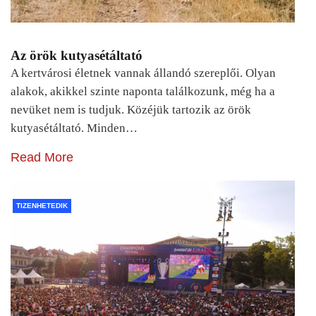
Az örök kutyasétáltató
A kertvárosi életnek vannak állandó szereplői. Olyan
alakok, akikkel szinte naponta találkozunk, még ha a
nevüket nem is tudjuk. Közéjük tartozik az örök
kutyasétáltató. Minden…
Read More
TIZENHETEDIK