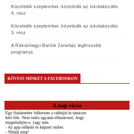
Közeledik szeptember, közeledik az iskolakezdés
4. rész
Közeledik szeptember, közeledik az iskolakezdés
3. rész
A Rákoshegyi Bartók Zeneház legfrissebb
programja
KÖVESS MINKET A FACEBOOKON
A nap vicce