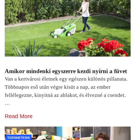
Amikor mindenki egyszerre kezdi nyírni a füvet
Van a kertvárosi életnek egy egészen különös pillanata.
Többnapos eső után végre kisüt a nap, az ember
fellélegezne, kinyitná az ablakot, és élvezné a csendet.
…
Read More
TIZENHETEDIK