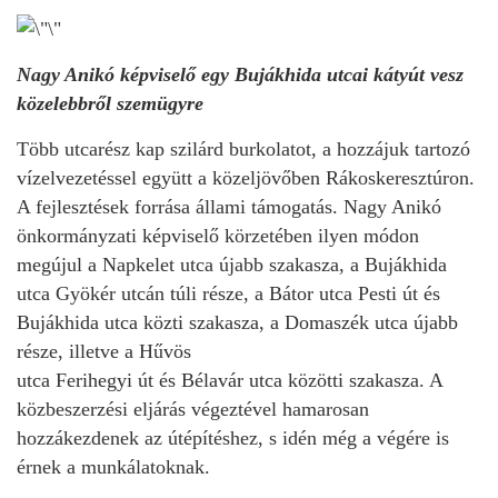
Nagy Anikó képviselő egy Bujákhida utcai kátyút vesz
közelebbről szemügyre
Több utcarész kap szilárd burkolatot, a hozzájuk tartozó
vízelvezetéssel együtt a közeljövőben Rákoskeresztúron.
A fejlesztések forrása állami támogatás. Nagy Anikó
önkormányzati képviselő körzetében ilyen módon
megújul a Napkelet utca újabb szakasza, a Bujákhida
utca Gyökér utcán túli része, a Bátor utca Pesti út és
Bujákhida utca közti szakasza, a Domaszék utca újabb
része, illetve a Hűvös
utca Ferihegyi út és Bélavár utca közötti szakasza. A
közbeszerzési eljárás végeztével hamarosan
hozzákezdenek az útépítéshez, s idén még a végére is
érnek a munkálatoknak.