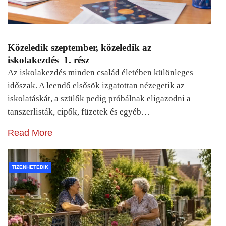
Közeledik szeptember, közeledik az
iskolakezdés 1. rész
Az iskolakezdés minden család életében különleges
időszak. A leendő elsősök izgatottan nézegetik az
iskolatáskát, a szülők pedig próbálnak eligazodni a
tanszerlisták, cipők, füzetek és egyéb…
Read More
TIZENHETEDIK