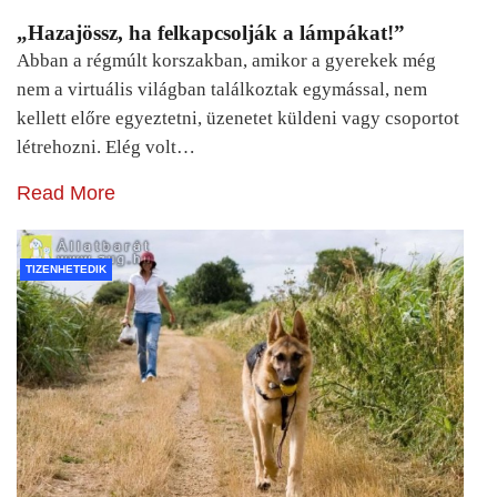
„Hazajössz, ha felkapcsolják a lámpákat!”
Abban a régmúlt korszakban, amikor a gyerekek még
nem a virtuális világban találkoztak egymással, nem
kellett előre egyeztetni, üzenetet küldeni vagy csoportot
létrehozni. Elég volt…
Read More
TIZENHETEDIK