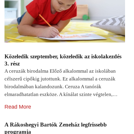
Közeledik szeptember, közeledik az iskolakezdés
3. rész
A ceruzák birodalma Előző alkalommal az iskolában
célszerű cipőkig jutottunk. Ez alkalommal a ceruzák
birodalmában kalandozunk. Ceruza A tanórák
elmaradhatatlan eszköze. A kínálat szinte végtelen,…
Read More
A Rákoshegyi Bartók Zeneház legfrissebb
programja