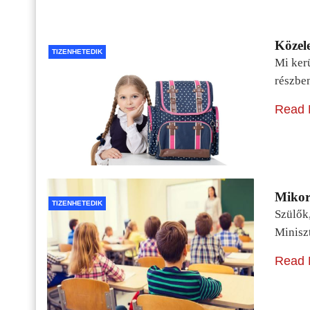
Közele
TIZENHETEDIK
Mi kerü
részbe
Read 
Mikor 
TIZENHETEDIK
Szülők
Minisz
Read 