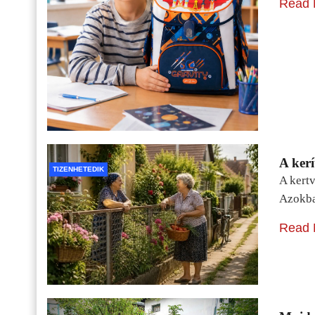
Read 
A kerí
TIZENHETEDIK
A kertv
Azokba
Read 