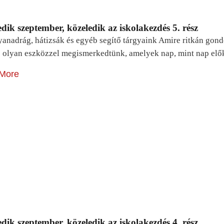
dik szeptember, közeledik az iskolakezdés 5. rész
yanadrág, hátizsák és egyéb segítő tárgyaink Amire ritkán gon
 olyan eszközzel megismerkedtünk, amelyek nap, mint nap elő
More
dik szeptember, közeledik az iskolakezdés 4. rész