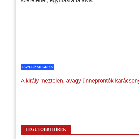
szeretettel, egymásra találva.
EGYÉB KATEGÓRIA
A király meztelen, avagy ünneprontók karácson
LEGUTÓBBI HÍREK