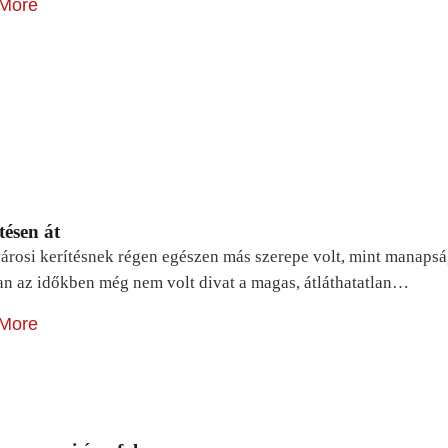
More
tésen át
árosi kerítésnek régen egészen más szerepe volt, mint manapsá
n az időkben még nem volt divat a magas, átláthatatlan…
More