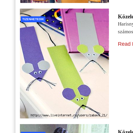
Közele
TIZENHETEDIK
Harisn
számos
Read 
Közele