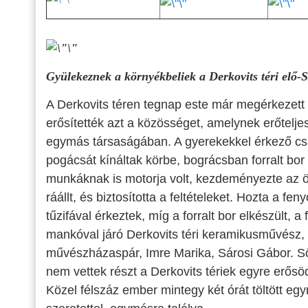
Gyülekeznek a környékbeliek a Derkovits téri elő-S
A Derkovits téren tegnap este már megérkezett
erősítették azt a közösséget, amelynek erőteljes
egymás társaságában. A gyerekekkel érkező csa
pogácsát kínáltak körbe, bográcsban forralt bor
munkáknak is motorja volt, kezdeményezte az ös
ráállt, és biztosította a feltételeket. Hozta a fe
tűzifával érkeztek, míg a forralt bor elkészült, a
mankóval járó Derkovits téri keramikusművész, K
művészházaspár, Imre Marika, Sárosi Gábor. Ső
nem vettek részt a Derkovits tériek egyre er
Közel félszáz ember mintegy két órát töltött 