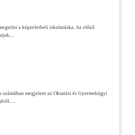
egtelni a képzeletbeli iskolatáska. Az előző
tatjuk…
s számában megjelent az Oktatási és Gyermekügyi
jéről.…