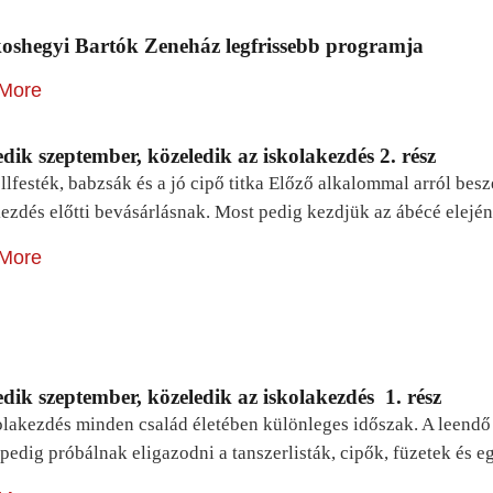
oshegyi Bartók Zeneház legfrissebb programja
More
dik szeptember, közeledik az iskolakezdés 2. rész
lfesték, babzsák és a jó cipő titka Előző alkalommal arról be
ezdés előtti bevásárlásnak. Most pedig kezdjük az ábécé elejé
More
dik szeptember, közeledik az iskolakezdés 1. rész
lakezdés minden család életében különleges időszak. A leendő e
pedig próbálnak eligazodni a tanszerlisták, cipők, füzetek és