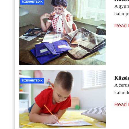
TIZENHETEDIK
A gyur
haladj
Read 
Közele
TIZENHETEDIK
A ceru
kaland
Read 