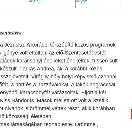
zentestére
 a Jézuska. A korábbi térszépítő közös programok
 igénye volt eltölteni az elő-Szentesetét estét
ládok karácsonyi énekeket énekeltek, frissen sült
 készült. Farkas Andrea, aki a korábbi közös
szejövetelt. Virág Mihály helyi képviselő azonnal
nyőfát, a bort és a hozzávalókat. A lakók bográccsal,
 fenyőből karácsonyfát varázsoltak. Eljött a két
iss Sándor is. Mások mellett ott volt a Szetlik
t olyanok is örömmel vettek részt, akik korábban
ősödő közösségi életében.
egymás társaságában tegnap este. Örömmel,