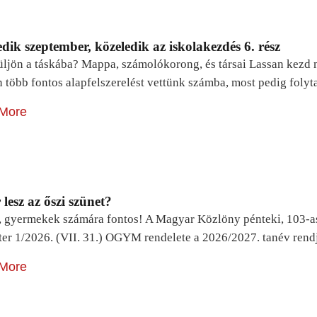
dik szeptember, közeledik az iskolakezdés 6. rész
ljön a táskába? Mappa, számolókorong, és társai Lassan kezd m
n több fontos alapfelszerelést vettünk számba, most pedig foly
More
lesz az őszi szünet?
, gyermekek számára fontos! A Magyar Közlöny pénteki, 103-a
ter 1/2026. (VII. 31.) OGYM rendelete a 2026/2027. tanév rend
More