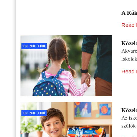
A Rák
Read 
Közele
TIZENHETEDIK
Akvarel
iskolak
Read 
Közele
TIZENHETEDIK
Az isko
szülők 