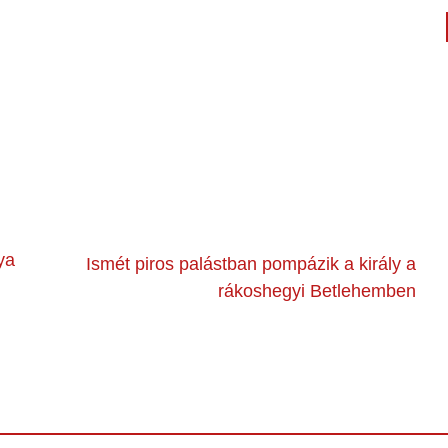
ya
Ismét piros palástban pompázik a király a
rákoshegyi Betlehemben