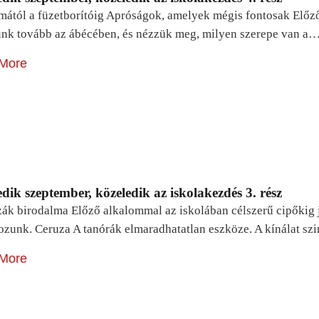
mától a füzetborítóig Apróságok, amelyek mégis fontosak Előz
unk tovább az ábécében, és nézzük meg, milyen szerepe van a
More
dik szeptember, közeledik az iskolakezdés 3. rész
zák birodalma Előző alkalommal az iskolában célszerű cipőkig 
ozunk. Ceruza A tanórák elmaradhatatlan eszköze. A kínálat sz
More