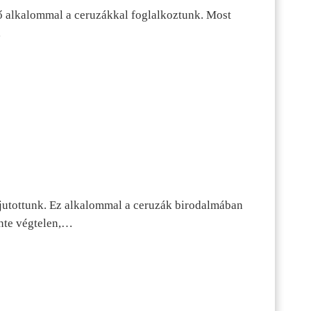
ő alkalommal a ceruzákkal foglalkoztunk. Most
…
jutottunk. Ez alkalommal a ceruzák birodalmában
inte végtelen,…