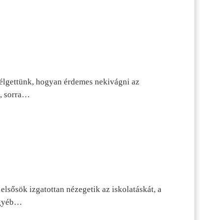
szélgettünk, hogyan érdemes nekivágni az
n, sorra…
lsősök izgatottan nézegetik az iskolatáskát, a
 egyéb…