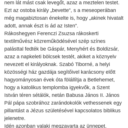
nem lát mást csak levegőt, azaz a meztelen testet.
Ezt az ostoba király „bevette”, s a meseoperában
még magabiztosan énekelte is, hogy „akinek hivatalt
adott, annak észt is ád az Isten”.
Rákoshegyen Ferenczi Zsuzsa rákoskerti
textilművész közreműködésével szép színes
palásttal fedték be Gáspár, Menyhért és Boldizsár,
azaz a napkeleti bölcsek testét, akiket a köznyelv
nevezett el királyoknak. Szabó Tiborné, a helyi
közösségi ház gazdája segítőivel karácsony előtt
hagyományosan évek óta fölállítja a Betlehemet,
hogy a katolikus templomba igyekvők, a Szent
István téren sétálók, netán Babusa János II. János
Pál pápa szobrához zarándokolók vethessenek egy
pillantást a Jézus születésével kapcsolatos biblikus
jelenetre.
Idén azonban valaki megzavarta az ünnepet.