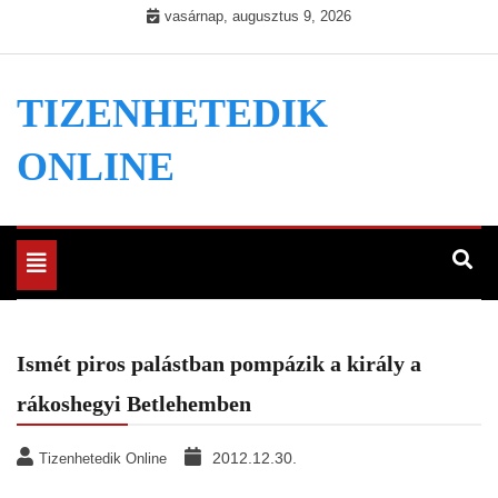
Skip
vasárnap, augusztus 9, 2026
to
content
TIZENHETEDIK
ONLINE
Toggle
navigation
Ismét piros palástban pompázik a király a
rákoshegyi Betlehemben
2012.12.30.
Tizenhetedik Online