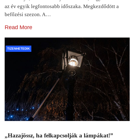
az év egyik legfontosabb időszaka. Megkezdődött a
befőzési szezon. A…
Read More
TIZENHETEDIK
„Hazajössz, ha felkapcsolják a lámpákat!”