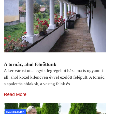
A tornác, ahol felnőttünk
A kertvárosi utca egyik legrégebbi háza ma is ugyanott
áll, ahol közel kilencven évvel ezelőtt felépült. A tornác,
a spalettás ablakok, a vastag falak és…
Read More
TIZENHETEDIK