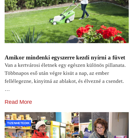
Amikor mindenki egyszerre kezdi nyírni a füvet
Van a kertvárosi életnek egy egészen különös pillanata.
Többnapos eső után végre kisüt a nap, az ember
fellélegezne, kinyitná az ablakot, és élvezné a csendet.
…
Read More
TIZENHETEDIK