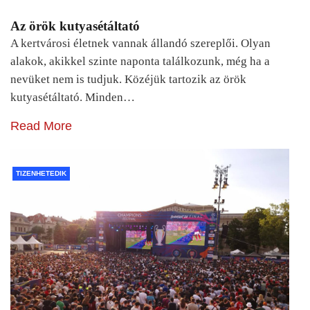
Az örök kutyasétáltató
A kertvárosi életnek vannak állandó szereplői. Olyan
alakok, akikkel szinte naponta találkozunk, még ha a
nevüket nem is tudjuk. Közéjük tartozik az örök
kutyasétáltató. Minden…
Read More
TIZENHETEDIK