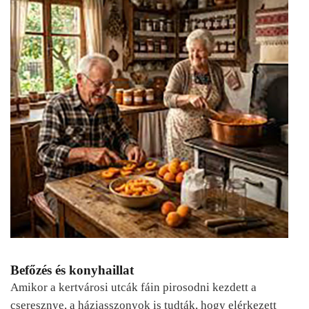
Befőzés és konyhaillat
Amikor a kertvárosi utcák fáin pirosodni kezdett a
cseresznye, a háziasszonyok is tudták, hogy elérkezett