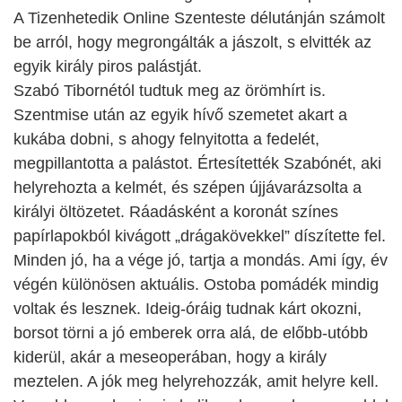
A Tizenhetedik Online Szenteste délutánján számolt
be arról, hogy megrongálták a jászolt, s elvitték az
egyik király piros palástját.
Szabó Tibornétól tudtuk meg az örömhírt is.
Szentmise után az egyik hívő szemetet akart a
kukába dobni, s ahogy felnyitotta a fedelét,
megpillantotta a palástot. Értesítették Szabónét, aki
helyrehozta a kelmét, és szépen újjávarázsolta a
királyi öltözetet. Ráadásként a koronát színes
papírlapokból kivágott „drágakövekkel” díszítette fel.
Minden jó, ha a vége jó, tartja a mondás. Ami így, év
végén különösen aktuális. Ostoba pomádék mindig
voltak és lesznek. Ideig-óráig tudnak kárt okozni,
borsot törni a jó emberek orra alá, de előbb-utóbb
kiderül, akár a meseoperában, hogy a király
meztelen. A jók meg helyrehozzák, amit helyre kell.