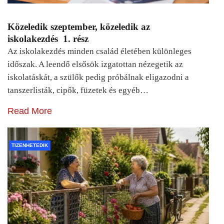
Közeledik szeptember, közeledik az
iskolakezdés 1. rész
Az iskolakezdés minden család életében különleges
időszak. A leendő elsősök izgatottan nézegetik az
iskolatáskát, a szülők pedig próbálnak eligazodni a
tanszerlisták, cipők, füzetek és egyéb…
Read More
TIZENHETEDIK