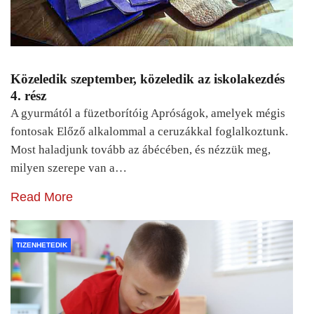
Közeledik szeptember, közeledik az iskolakezdés
4. rész
A gyurmától a füzetborítóig Apróságok, amelyek mégis
fontosak Előző alkalommal a ceruzákkal foglalkoztunk.
Most haladjunk tovább az ábécében, és nézzük meg,
milyen szerepe van a…
Read More
TIZENHETEDIK