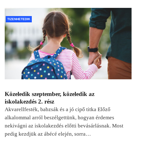
TIZENHETEDIK
Közeledik szeptember, közeledik az
iskolakezdés 2. rész
Akvarellfesték, babzsák és a jó cipő titka Előző
alkalommal arról beszélgettünk, hogyan érdemes
nekivágni az iskolakezdés előtti bevásárlásnak. Most
pedig kezdjük az ábécé elején, sorra…