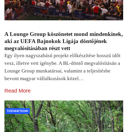
A Lounge Group köszönetet mond mindenkinek,
aki az UEFA Bajnokok Ligája döntőjének
megvalósításában részt vett
Egy ilyen nagyszabású projekt előkészítése hosszú időt
vesz, illetve vett igénybe. A BL-döntő megvalósításán a
Lounge Group munkatársai, valamint a teljesítésbe
bevont magyar vállalkozások közel…
Read More
TIZENHETEDIK