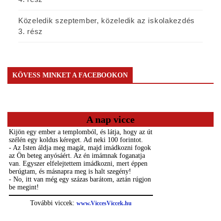
Közeledik szeptember, közeledik az iskolakezdés
3. rész
KÖVESS MINKET A FACEBOOKON
A nap vicce