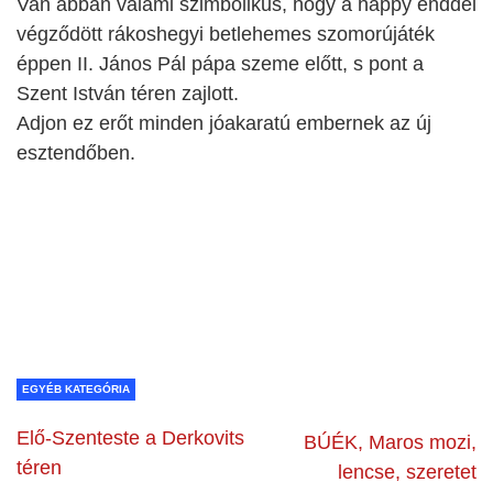
Van abban valami szimbolikus, hogy a happy enddel
végződött rákoshegyi betlehemes szomorújáték
éppen II. János Pál pápa szeme előtt, s pont a
Szent István téren zajlott.
Adjon ez erőt minden jóakaratú embernek az új
esztendőben.
EGYÉB KATEGÓRIA
Elő-Szenteste a Derkovits
BÚÉK, Maros mozi,
téren
lencse, szeretet