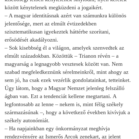
között kénytelenek megküzdeni a jogaikért.
– A magyar identitásnak azért van számunkra különös
jelentősége, mert az elmúlt évtizedekben
szisztematikusan igyekeztek háttérbe szorítani,
erősödését akadályozni.
– Sok kisebbség él a világon, amelyek szenvedtek az
elmúlt századokban. Közöttük – Trianon révén – a
magyarság a legnagyobb vesztesek között van. Nem
szabad megfeledkeznünk sérelmeinkről, mint ahogy az
sem jó, ha csak ezek vezérlik gondolatainkat, tetteinket.
Úgy látom, hogy a Magyar Nemzet jelenleg felszálló
ágban van. Ezt a tendenciát kellene megtartani. A
legfontosabb az lenne – nekem is, mint félig székely
származásúnak –, hogy a következő években kivívjuk a
székely autonómiát.
– Ha napjainkban egy önkormányzat meghívja
rendezvényére az Ismerős Arcok zenekart, az jelent