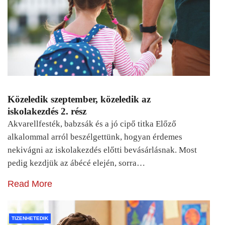
Közeledik szeptember, közeledik az
iskolakezdés 2. rész
Akvarellfesték, babzsák és a jó cipő titka Előző
alkalommal arról beszélgettünk, hogyan érdemes
nekivágni az iskolakezdés előtti bevásárlásnak. Most
pedig kezdjük az ábécé elején, sorra…
Read More
TIZENHETEDIK