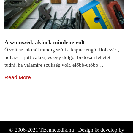
A szomszéd, akinek mindene volt
Ő volt az, akinél mindig szólt a kapucsengő. Hol ezért,
hol azért jött valaki, és egy dolgot biztosan lehetett
tudni, ha valamire szükség volt, előbb-utóbb…
Read More
© 2006-2021 Tizenhetedik.hu |
Design & develop by