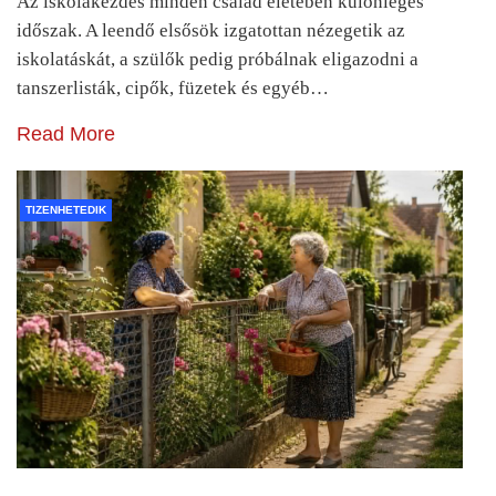
Az iskolakezdés minden család életében különleges
időszak. A leendő elsősök izgatottan nézegetik az
iskolatáskát, a szülők pedig próbálnak eligazodni a
tanszerlisták, cipők, füzetek és egyéb…
Read More
TIZENHETEDIK