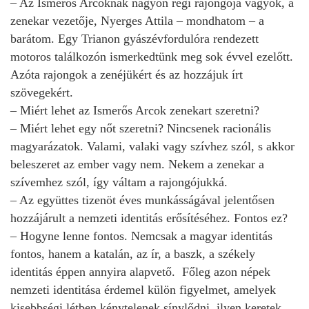
– Az Ismerős Arcoknak nagyon régi rajongója vagyok, a
zenekar vezetője, Nyerges Attila – mondhatom – a
barátom. Egy Trianon gyászévfordulóra rendezett
motoros találkozón ismerkedtünk meg sok évvel ezelőtt.
Azóta rajongok a zenéjükért és az hozzájuk írt
szövegekért.
– Miért lehet az Ismerős Arcok zenekart szeretni?
– Miért lehet egy nőt szeretni? Nincsenek racionális
magyarázatok. Valami, valaki vagy szívhez szól, s akkor
beleszeret az ember vagy nem. Nekem a zenekar a
szívemhez szól, így váltam a rajongójukká.
– Az együttes tizenöt éves munkásságával jelentősen
hozzájárult a nemzeti identitás erősítéséhez. Fontos ez?
– Hogyne lenne fontos. Nemcsak a magyar identitás
fontos, hanem a katalán, az ír, a baszk, a székely
identitás éppen annyira alapvető. Főleg azon népek
nemzeti identitása érdemel külön figyelmet, amelyek
kisebbségi létben kénytelenek sínylődni, ilyen keretek