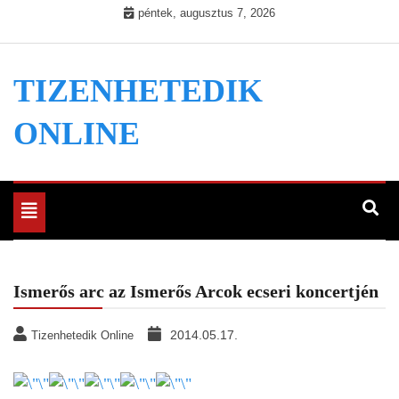
Skip
péntek, augusztus 7, 2026
to
content
TIZENHETEDIK
ONLINE
Toggle
navigation
Ismerős arc az Ismerős Arcok ecseri koncertjén
2014.05.17.
Tizenhetedik Online