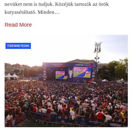
nevüket nem is tudjuk. Közéjük tartozik az örök
kutyasétáltató. Minden…
Read More
TIZENHETEDIK