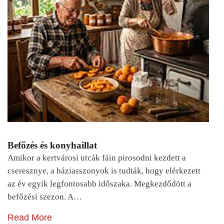
Befőzés és konyhaillat
Amikor a kertvárosi utcák fáin pirosodni kezdett a
cseresznye, a háziasszonyok is tudták, hogy elérkezett
az év egyik legfontosabb időszaka. Megkezdődött a
befőzési szezon. A…
Read More