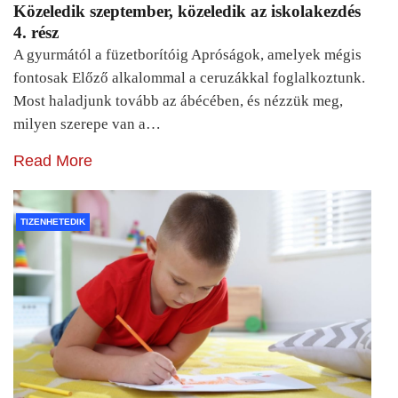
Közeledik szeptember, közeledik az iskolakezdés
4. rész
A gyurmától a füzetborítóig Apróságok, amelyek mégis
fontosak Előző alkalommal a ceruzákkal foglalkoztunk.
Most haladjunk tovább az ábécében, és nézzük meg,
milyen szerepe van a…
Read More
TIZENHETEDIK