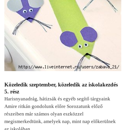
Közeledik szeptember, közeledik az iskolakezdés
5. rész
Harisnyanadrág, hátizsák és egyéb segítő tárgyaink
Amire ritkán gondolunk előre Sorozatunk előző
részeiben már számos olyan eszközzel
megismerkedtünk, amelyek nap, mint nap előkerülnek
az iskolában.…