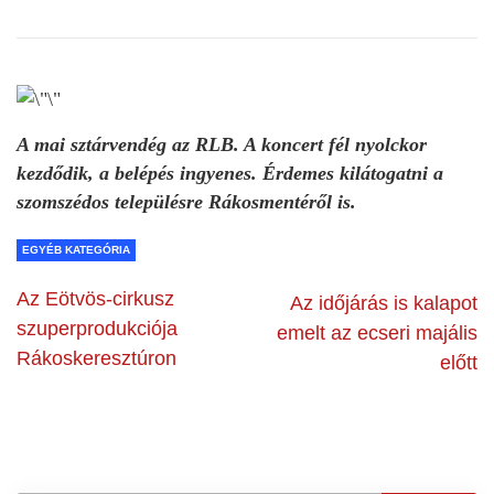
A mai sztárvendég az RLB. A koncert fél nyolckor
kezdődik, a belépés ingyenes. Érdemes kilátogatni a
szomszédos településre Rákosmentéről is.
EGYÉB KATEGÓRIA
Az Eötvös-cirkusz
Az időjárás is kalapot
szuperprodukciója
emelt az ecseri majális
Rákoskeresztúron
előtt