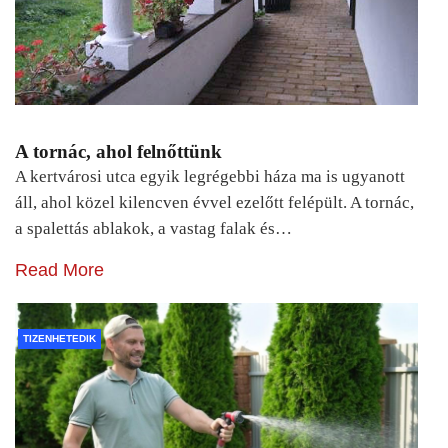
A tornác, ahol felnőttünk
A kertvárosi utca egyik legrégebbi háza ma is ugyanott
áll, ahol közel kilencven évvel ezelőtt felépült. A tornác,
a spalettás ablakok, a vastag falak és…
Read More
TIZENHETEDIK