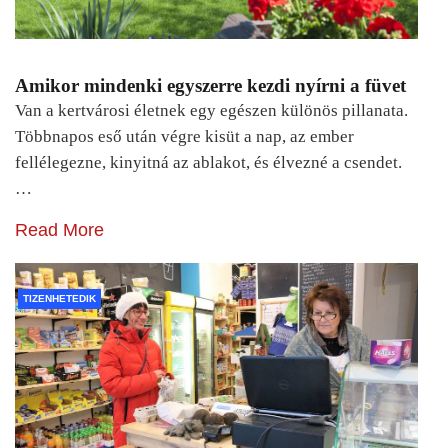
Amikor mindenki egyszerre kezdi nyírni a füvet
Van a kertvárosi életnek egy egészen különös pillanata.
Többnapos eső után végre kisüt a nap, az ember
fellélegezne, kinyitná az ablakot, és élvezné a csendet.
…
Read More
TIZENHETEDIK