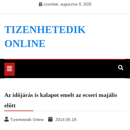
Skip
szombat, augusztus 8, 2026
to
content
TIZENHETEDIK
ONLINE
Toggle
navigation
Az időjárás is kalapot emelt az ecseri majális
előtt
2014.05.18.
Tizenhetedik Online