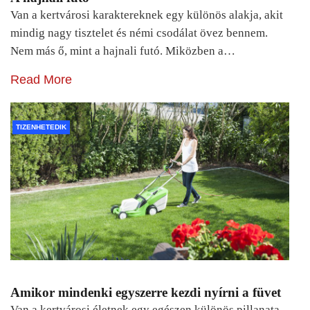
Van a kertvárosi karaktereknek egy különös alakja, akit
mindig nagy tisztelet és némi csodálat övez bennem.
Nem más ő, mint a hajnali futó. Miközben a…
Read More
TIZENHETEDIK
Amikor mindenki egyszerre kezdi nyírni a füvet
Van a kertvárosi életnek egy egészen különös pillanata.