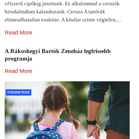
célszerű cipőkig jutottunk. Ez alkalommal a ceruzák
birodalmában kalandozunk. Ceruza A tanórák
elmaradhatatlan eszköze. A kínálat szinte végtelen,…
Read More
A Rákoshegyi Bartók Zeneház legfrissebb
programja
Read More
TIZENHETEDIK