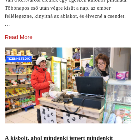
Többnapos eső után végre kisüt a nap, az ember
fellélegezne, kinyitná az ablakot, és élvezné a csendet.
…
Read More
TIZENHETEDIK
A kisbolt, ahol mindenki ismert mindenkit