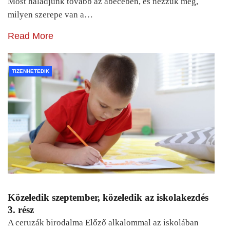
Most haladjunk tovább az ábécében, és nézzük meg,
milyen szerepe van a…
Read More
TIZENHETEDIK
Közeledik szeptember, közeledik az iskolakezdés
3. rész
A ceruzák birodalma Előző alkalommal az iskolában