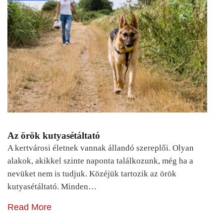
Az örök kutyasétáltató
A kertvárosi életnek vannak állandó szereplői. Olyan
alakok, akikkel szinte naponta találkozunk, még ha a
nevüket nem is tudjuk. Közéjük tartozik az örök
kutyasétáltató. Minden…
Read More