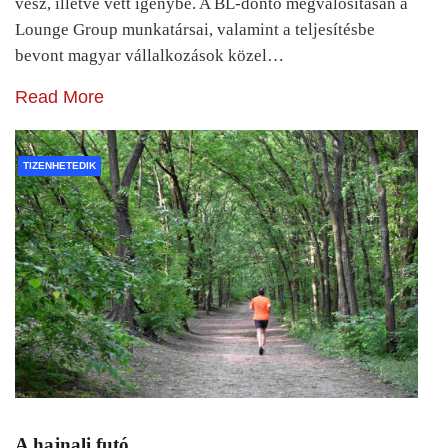
vesz, illetve vett igénybe. A BL-döntő megvalósításán a
Lounge Group munkatársai, valamint a teljesítésbe
bevont magyar vállalkozások közel…
Read More
TIZENHETEDIK
A hajnali futó