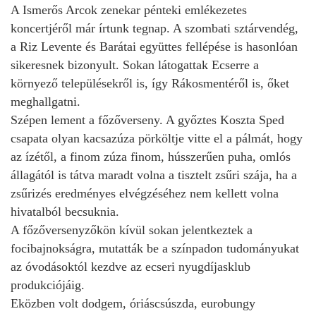
A Ismerős Arcok zenekar pénteki emlékezetes
koncertjéről már írtunk tegnap. A szombati sztárvendég,
a Riz Levente és Barátai együttes fellépése is hasonlóan
sikeresnek bizonyult. Sokan látogattak Ecserre a
környező településekről is, így Rákosmentéről is, őket
meghallgatni.
Szépen lement a főzőverseny. A győztes Koszta Sped
csapata olyan kacsazúza pörköltje vitte el a pálmát, hogy
az ízétől, a finom zúza finom, hússzerűen puha, omlós
állagától is tátva maradt volna a tisztelt zsűri szája, ha a
zsűrizés eredményes elvégzéséhez nem kellett volna
hivatalból becsuknia.
A főzőversenyzőkön kívül sokan jelentkeztek a
focibajnokságra, mutatták be a színpadon tudományukat
az óvodásoktól kezdve az ecseri nyugdíjasklub
produkciójáig.
Eközben volt dodgem, óriáscsúszda, eurobungy