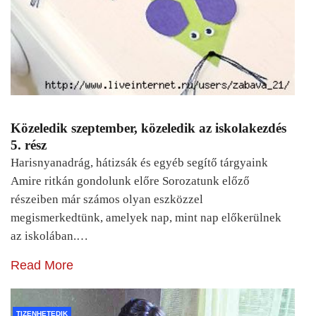
Közeledik szeptember, közeledik az iskolakezdés
5. rész
Harisnyanadrág, hátizsák és egyéb segítő tárgyaink
Amire ritkán gondolunk előre Sorozatunk előző
részeiben már számos olyan eszközzel
megismerkedtünk, amelyek nap, mint nap előkerülnek
az iskolában.…
Read More
TIZENHETEDIK