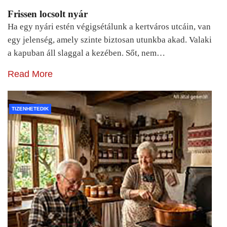
Frissen locsolt nyár
Ha egy nyári estén végigsétálunk a kertváros utcáin, van
egy jelenség, amely szinte biztosan utunkba akad. Valaki
a kapuban áll slaggal a kezében. Sőt, nem…
Read More
TIZENHETEDIK