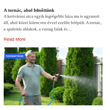
A tornác, ahol felnőttünk
A kertvárosi utca egyik legrégebbi háza ma is ugyanott
áll, ahol közel kilencven évvel ezelőtt felépült. A tornác,
a spalettás ablakok, a vastag falak és…
Read More
TIZENHETEDIK