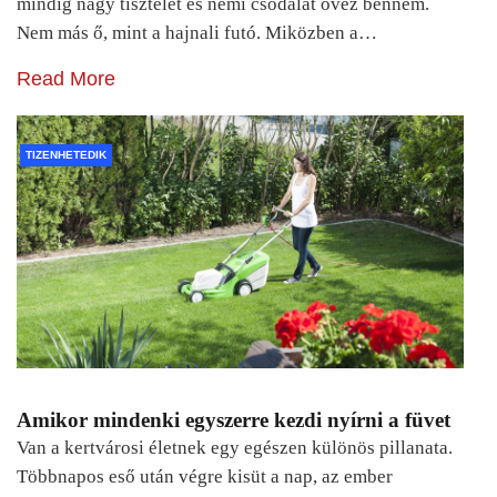
mindig nagy tisztelet és némi csodálat övez bennem.
Nem más ő, mint a hajnali futó. Miközben a…
Read More
TIZENHETEDIK
Amikor mindenki egyszerre kezdi nyírni a füvet
Van a kertvárosi életnek egy egészen különös pillanata.
Többnapos eső után végre kisüt a nap, az ember