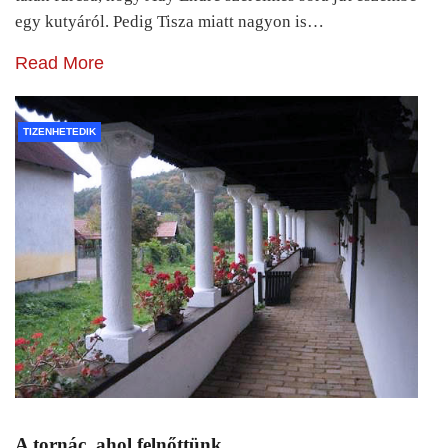
egy kutyáról. Pedig Tisza miatt nagyon is…
Read More
TIZENHETEDIK
A tornác, ahol felnőttünk