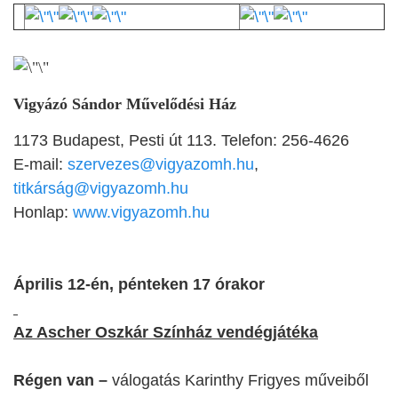
Vigyázó Sándor Művelődési Ház
1173 Budapest, Pesti út 113. Telefon: 256-4626
E-mail:
szervezes@vigyazomh.hu
,
titkárság@vigyazomh.hu
Honlap:
www.vigyazomh.hu
Április 12-én, pénteken 17 órakor
Az Ascher Oszkár Színház vendégjátéka
Régen van –
válogatás Karinthy Frigyes műveiből