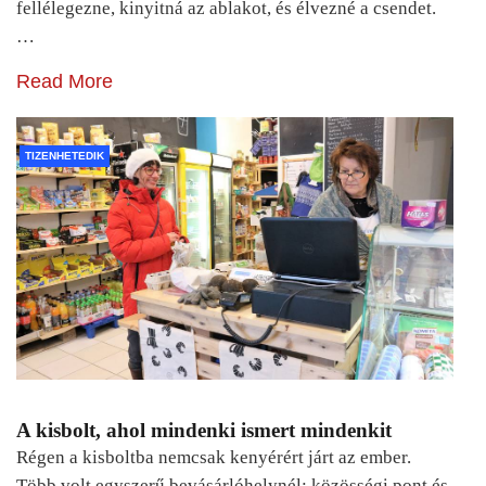
fellélegezne, kinyitná az ablakot, és élvezné a csendet.
…
Read More
TIZENHETEDIK
A kisbolt, ahol mindenki ismert mindenkit
Régen a kisboltba nemcsak kenyérért járt az ember.
Több volt egyszerű bevásárlóhelynél: közösségi pont és