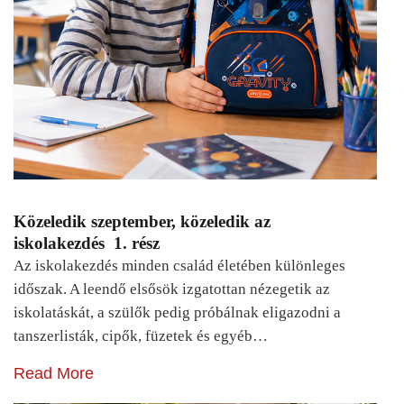
Közeledik szeptember, közeledik az
iskolakezdés 1. rész
Az iskolakezdés minden család életében különleges
időszak. A leendő elsősök izgatottan nézegetik az
iskolatáskát, a szülők pedig próbálnak eligazodni a
tanszerlisták, cipők, füzetek és egyéb…
Read More