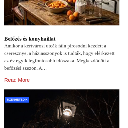
Befőzés és konyhaillat
Amikor a kertvárosi utcák fáin pirosodni kezdett a
cseresznye, a háziasszonyok is tudták, hogy elérkezett
az év egyik legfontosabb időszaka. Megkezdődött a
befőzési szezon. A…
Read More
TIZENHETEDIK