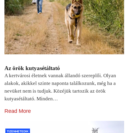
Az örök kutyasétáltató
A kertvárosi életnek vannak állandó szereplői. Olyan
alakok, akikkel szinte naponta találkozunk, még ha a
nevüket nem is tudjuk. Közéjük tartozik az örök
kutyasétáltató. Minden…
Read More
TIZENHETEDIK