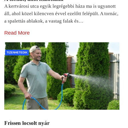
A kertvárosi utca egyik legrégebbi háza ma is ugyanott
áll, ahol közel kilencven évvel ezelőtt felépült. A tornác,
a spalettás ablakok, a vastag falak és…
Read More
TIZENHETEDIK
Frissen locsolt nyár