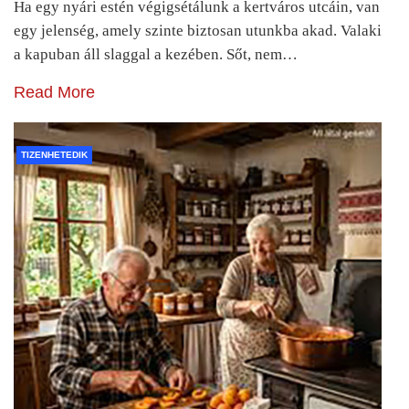
Ha egy nyári estén végigsétálunk a kertváros utcáin, van
egy jelenség, amely szinte biztosan utunkba akad. Valaki
a kapuban áll slaggal a kezében. Sőt, nem…
Read More
TIZENHETEDIK