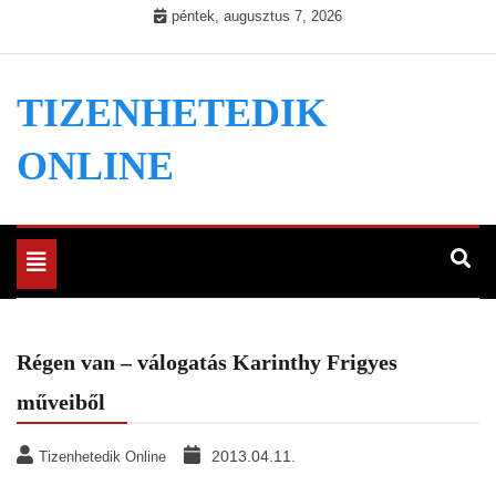
Skip
péntek, augusztus 7, 2026
to
content
TIZENHETEDIK
ONLINE
Toggle
navigation
Régen van – válogatás Karinthy Frigyes
műveiből
2013.04.11.
Tizenhetedik Online