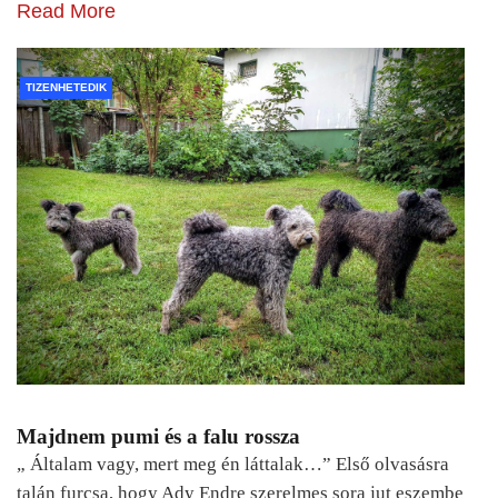
Read More
TIZENHETEDIK
Majdnem pumi és a falu rossza
„ Általam vagy, mert meg én láttalak…” Első olvasásra
talán furcsa, hogy Ady Endre szerelmes sora jut eszembe