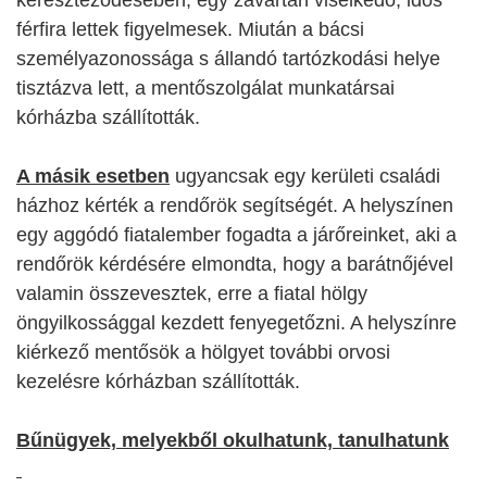
kereszteződésében, egy zavartan viselkedő, idős
férfira lettek figyelmesek. Miután a bácsi
személyazonossága s állandó tartózkodási helye
tisztázva lett, a mentőszolgálat munkatársai
kórházba szállították.
A másik esetben
ugyancsak egy kerületi családi
házhoz kérték a rendőrök segítségét. A helyszínen
egy aggódó fiatalember fogadta a járőreinket, aki a
rendőrök kérdésére elmondta, hogy a barátnőjével
valamin összevesztek, erre a fiatal hölgy
öngyilkossággal kezdett fenyegetőzni. A helyszínre
kiérkező mentősök a hölgyet további orvosi
kezelésre kórházban szállították.
Bűnügyek, melyekből okulhatunk, tanulhatunk