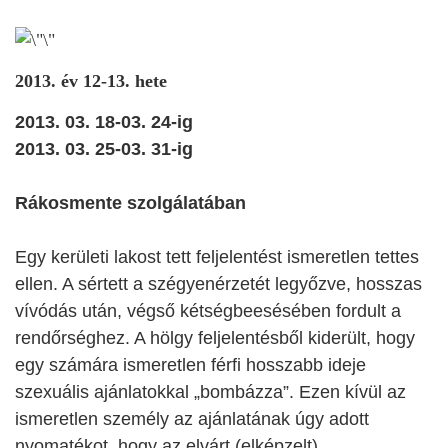
2013. év 12-13. hete
2013. 03. 18-03. 24-ig
2013. 03. 25-03. 31-ig
Rákosmente szolgálatában
Egy kerületi lakost tett feljelentést ismeretlen tettes
ellen. A sértett a szégyenérzetét legyőzve, hosszas
vívódás után, végső kétségbeesésében fordult a
rendőrséghez. A hölgy feljelentésből kiderült, hogy
egy számára ismeretlen férfi hosszabb ideje
szexuális ajánlatokkal „bombázza”. Ezen kívül az
ismeretlen személy az ajánlatának úgy adott
nyomatékot, hogy az elvárt (elképzelt)