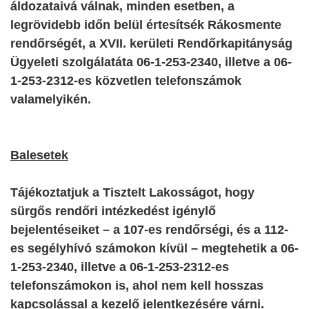
áldozataivá válnak, minden esetben, a
legrövidebb időn belül értesítsék Rákosmente
rendőrségét, a XVII. kerületi Rendőrkapitányság
Ügyeleti szolgálatát
a 06-1-253-2340, illetve a 06-
1-253-2312-es közvetlen telefonszámok
valamelyikén.
Balesetek
Tájékoztatjuk a Tisztelt Lakosságot, hogy
sürgős rendőri intézkedést igénylő
bejelentéseiket – a 107-es rendőrségi, és a 112-
es segélyhívó számokon kívül – megtehetik a 06-
1-253-2340, illetve a 06-1-253-2312-es
telefonszámokon is, ahol nem kell hosszas
kapcsolással a kezelő jelentkezésére várni.