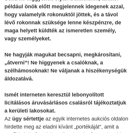
például önök előtt megjelennek idegenek azzal,
hogy valamelyik rokonuktól jöttek, és a távol
lévő rokonnak szüksége lenne készpénzre, de
maga helyett küldték az ismeretlen személy,
vagy személyeket.
Ne hagyják magukat becsapni, megkárosítani,
„átverni”! Ne higgyenek a csalóknak, a
szélhámosoknak! Ne váljanak a hiszékenységük
áldozatává.
Ismét interneten keresztül lebonyolított
licitálásos áruvásárlásos csalásról tájékoztatjuk
a kerületi lakosokat.
Az
ügy sértettje
az egyik internetes aukciós oldalon
hirdette meg az eladni kívánt „portékáját”, amit a