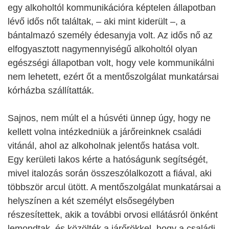
egy alkoholtól kommunikációra képtelen állapotban
lévő idős nőt találtak, – aki mint kiderült –, a
bántalmazó személy édesanyja volt. Az idős nő az
elfogyasztott nagymennyiségű alkoholtól olyan
egészségi állapotban volt, hogy vele kommunikálni
nem lehetett, ezért őt a mentőszolgálat munkatársai
kórházba szállítatták.
Sajnos, nem múlt el a húsvéti ünnep úgy, hogy ne
kellett volna intézkedniük a járőreinknek családi
vitánál, ahol az alkoholnak jelentős hatása volt.
Egy kerületi lakos kérte a hatóságunk segítségét,
mivel italozás során összeszólalkozott a fiával, aki
többször arcul ütött. A mentőszolgálat munkatársai a
helyszínen a két személyt elsősegélyben
részesítettek, akik a további orvosi ellátásról önként
lemondtak, és közölték a járőrökkel, hogy a családi