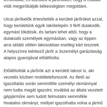
vitát megpróbálják békességben megoldani.
Utcai járókelők értesítették a kerületi járőröket azzal,
hogy kerületünk egyik lakótelepén 3 férfi dulakodik,
egymást lökdösik, és tartani lehet attól, hogy a
dulakodó személyek egymásban, vagy az éppen
arra sétáló vétlen lakosokban esetleg kárt tesznek.
A helyszínre kiérkező járőr a 3személyt garázdaság
alapos gyanújával előállította.
Előállították a járőrök azt a kerületi lakost is, aki
vezetés közben mobiltelefonozott. Az illető az
igazoltatás során semmiféle személyi okmánnyal
nem tudta magát igazolni, továbbá az általa vezetett
gépjárműre sem tudott felmutatni semmiféle
hivatalos okmányt, mellyel igazolhatta volna a jármű