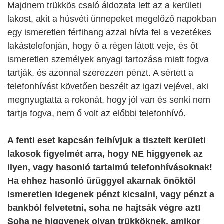
Majdnem trükkös csaló áldozata lett az a kerületi
lakost, akit a húsvéti ünnepeket megelőző napokban
egy ismeretlen férfihang azzal hívta fel a vezetékes
lakástelefonján, hogy ő a régen látott veje, és őt
ismeretlen személyek anyagi tartozása miatt fogva
tartják, és azonnal szerezzen pénzt. A sértett a
telefonhívást követően beszélt az igazi vejével, aki
megnyugtatta a rokonát, hogy jól van és senki nem
tartja fogva, nem ő volt az előbbi telefonhívó.
A fenti eset kapcsán felhívjuk a tisztelt kerületi
lakosok figyelmét arra, hogy NE higgyenek az
ilyen, vagy hasonló tartalmú telefonhívásoknak!
Ha ehhez hasonló ürüggyel akarnak önöktől
ismeretlen idegenek pénzt kicsalni, vagy pénzt a
bankból felvetetni, soha ne hajtsák végre azt!
Soha ne higgyenek olyan trükköknek, amikor