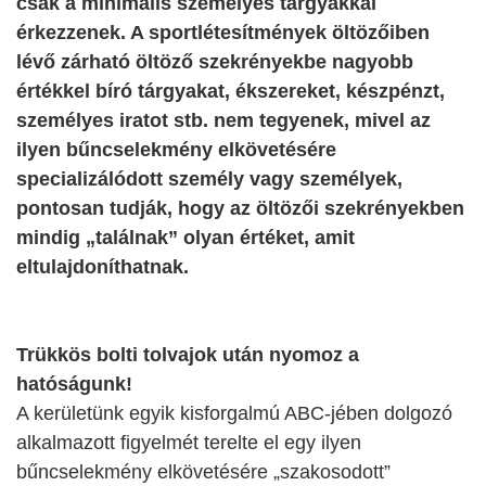
csak a minimális személyes tárgyakkal
érkezzenek. A sportlétesítmények öltözőiben
lévő zárható öltöző szekrényekbe nagyobb
értékkel bíró tárgyakat, ékszereket, készpénzt,
személyes iratot stb. nem tegyenek, mivel az
ilyen bűncselekmény elkövetésére
specializálódott személy vagy személyek,
pontosan tudják, hogy az öltözői szekrényekben
mindig „találnak” olyan értéket, amit
eltulajdoníthatnak.
Trükkös bolti tolvajok után nyomoz a
hatóságunk!
A kerületünk egyik kisforgalmú ABC-jében dolgozó
alkalmazott figyelmét terelte el egy ilyen
bűncselekmény elkövetésére „szakosodott”