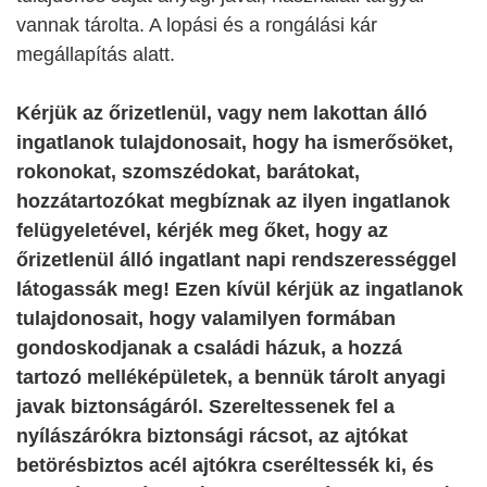
vannak tárolta. A lopási és a rongálási kár
megállapítás alatt.
Kérjük az őrizetlenül, vagy nem lakottan álló
ingatlanok tulajdonosait, hogy ha ismerősöket,
rokonokat, szomszédokat, barátokat,
hozzátartozókat megbíznak az ilyen ingatlanok
felügyeletével, kérjék meg őket, hogy az
őrizetlenül álló ingatlant napi rendszerességgel
látogassák meg! Ezen kívül kérjük az ingatlanok
tulajdonosait, hogy valamilyen formában
gondoskodjanak a családi házuk, a hozzá
tartozó melléképületek, a bennük tárolt anyagi
javak biztonságáról. Szereltessenek fel a
nyílászárókra biztonsági rácsot, az ajtókat
betörésbiztos acél ajtókra cseréltessék ki, és