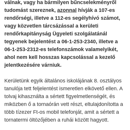
válnak, vagy ha bármilyen bűncselekményről
tudomást szereznek,
azonnal
hívják
a 107-es
rendőrségi, illetve a 112-es segélyhívó számot,
vagy közvetlen tárcsázással a kerületi
rendőrkapitányság Ügyeleti szolgálatánál
tegyenek bejelentést a 06-1-253-2340, illetve a
06-1-253-2312-es telefonszámok valamelyikét,
ahol nem kell hosszas kapcsolással a kezelő
jelentkezésére várniuk.
Kerületünk egyik általános iskolájának 8. osztályos
tanulója tett feljelentést ismeretlen elkövető ellen. A
tolvaj kihasználta a sértett figyelmetlenségét, és
miközben ő a tornaórán vett részt, eltulajdonította a
több tízezer Ft-os mobil telefonját, amit a sértett a
tornatermi öltözőjében a ruhái között hagyott.