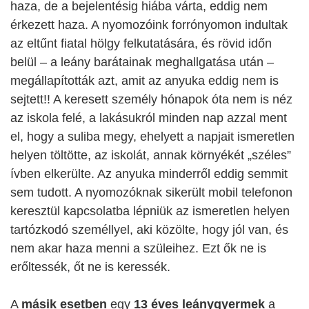
haza, de a bejelentésig hiába várta, eddig nem
érkezett haza. A nyomozóink forrónyomon indultak
az eltűnt fiatal hölgy felkutatására, és rövid időn
belül – a leány barátainak meghallgatása után –
megállapították azt, amit az anyuka eddig nem is
sejtett!! A keresett személy hónapok óta nem is néz
az iskola felé, a lakásukról minden nap azzal ment
el, hogy a suliba megy, ehelyett a napjait ismeretlen
helyen töltötte, az iskolát, annak környékét „széles”
ívben elkerülte. Az anyuka minderről eddig semmit
sem tudott. A nyomozóknak sikerült mobil telefonon
keresztül kapcsolatba lépniük az ismeretlen helyen
tartózkodó személlyel, aki közölte, hogy jól van, és
nem akar haza menni a szüleihez. Ezt ők ne is
erőltessék, őt ne is keressék.
A
másik esetben
egy
13 éves leánygyermek
a