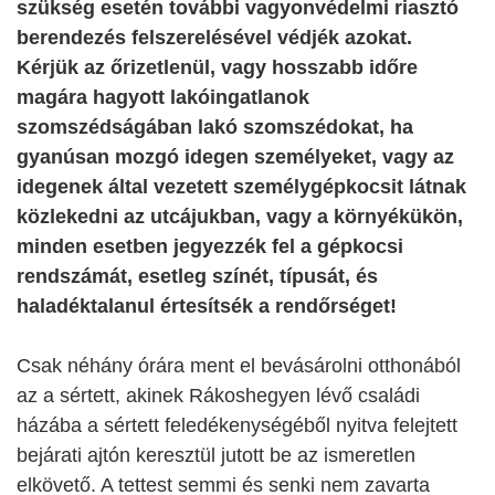
szükség esetén további vagyonvédelmi riasztó
berendezés felszerelésével védjék azokat.
Kérjük az őrizetlenül, vagy hosszabb időre
magára hagyott lakóingatlanok
szomszédságában lakó szomszédokat, ha
gyanúsan mozgó idegen személyeket, vagy az
idegenek által vezetett személygépkocsit látnak
közlekedni az utcájukban, vagy a környékükön,
minden esetben jegyezzék fel a gépkocsi
rendszámát, esetleg színét, típusát, és
haladéktalanul értesítsék a rendőrséget!
Csak néhány órára ment el bevásárolni otthonából
az a sértett, akinek Rákoshegyen lévő családi
házába a sértett feledékenységéből nyitva felejtett
bejárati ajtón keresztül jutott be az ismeretlen
elkövető. A tettest semmi és senki nem zavarta