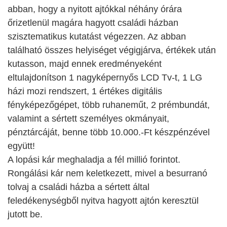
abban, hogy a nyitott ajtókkal néhány órára
őrizetlenül magára hagyott családi házban
szisztematikus kutatást végezzen. Az abban
található összes helyiséget végigjárva, értékek után
kutasson, majd ennek eredményeként
eltulajdonítson 1 nagyképernyős LCD Tv-t, 1 LG
házi mozi rendszert, 1 értékes digitális
fényképezőgépet, több ruhaneműt, 2 prémbundát,
valamint a sértett személyes okmányait,
pénztárcáját, benne több 10.000.-Ft készpénzével
együtt!
A lopási kár meghaladja a fél millió forintot.
Rongálási kár nem keletkezett, mivel a besurranó
tolvaj a családi házba a sértett által
feledékenységből nyitva hagyott ajtón keresztül
jutott be.