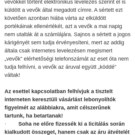
vevőkkel történt elektronikus levelezés szerint el is
küldött a vevők által megadott címre. A sértett ezt
követően azonban hiába várta az elküldött
portékáinak ellenértékét, azt a vevők a mai napig
nem utalták át a számlájára. Sajnos a sértett a jogos
kárigényét sem tudja érvényesíteni, mert az addig
általa csak internetes levelezésen megismert
„vevők” elérhetőségi telefonszámát az eset óta nem
tudja felhívni, a vevők az áruval együtt „köddé”
váltak!
Az esettel kapcsolatban felhívjuk a tisztelt
interneten keresztüli vásárlást lebonyolítók
figyelmét az alábbiakra, amit célszerűnek
tartunk, ha betartanak!
·
Soha ne előre fizessék ki a licitálás során
kialkudott összeget, hanem csak az áru átvételét