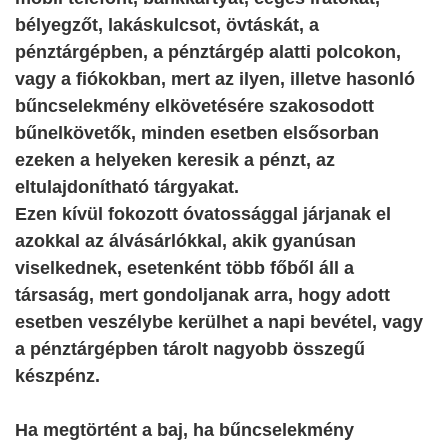
bélyegzőt, lakáskulcsot, övtáskát, a
pénztárgépben, a pénztárgép alatti polcokon,
vagy a fiókokban, mert az ilyen, illetve hasonló
bűncselekmény elkövetésére szakosodott
bűnelkövetők, minden esetben elsősorban
ezeken a helyeken keresik a pénzt, az
eltulajdonítható tárgyakat.
Ezen kívül fokozott óvatossággal járjanak el
azokkal az álvásárlókkal, akik gyanúsan
viselkednek, esetenként több főből áll a
társaság, mert gondoljanak arra, hogy adott
esetben veszélybe kerülhet a napi bevétel, vagy
a pénztárgépben tárolt nagyobb összegű
készpénz.
Ha megtörtént a baj, ha bűncselekmény