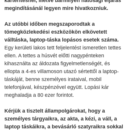
kártérítésnél, illetve bármilyen hatósági eljárás
megindításánál legyen mire hivatkozniuk.
Az utóbbi időben megszaporodtak a
tömegközlekedési eszközökön elkövetett
válltáska, laptop-táska lopásos esetek száma.
Egy kerületi lakos tett feljelentést ismeretlen tettes
ellen. A tettes a húsvét előtti nagypénteken
kihasználta az áldozata figyelmetlenségét, és
ellopta a 4-es villamoson utazó sértettől a laptop-
táskáját, benne személyes irataival, mobil
telefonjával, készpénzével együtt. Lopási kár
meghaladja a 80 ezer forintot.
Kérjük a tisztelt állampolgárokat, hogy a
személyes tárgyaikra, az akta, a kézi, a váll, a
laptop táskáikra, a bevásárló szatyraikra sokkal