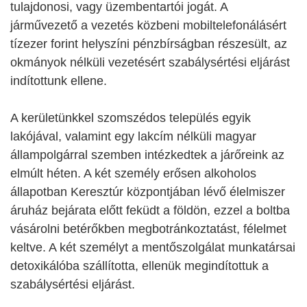
tulajdonosi, vagy üzembentartói jogát. A
járművezető a vezetés közbeni mobiltelefonálásért
tízezer forint helyszíni pénzbírságban részesült, az
okmányok nélküli vezetésért szabálysértési eljárást
indítottunk ellene.
A kerületünkkel szomszédos település egyik
lakójával, valamint egy lakcím nélküli magyar
állampolgárral szemben intézkedtek a járőreink az
elmúlt héten. A két személy erősen alkoholos
állapotban Keresztúr központjában lévő élelmiszer
áruház bejárata előtt feküdt a földön, ezzel a boltba
vásárolni betérőkben megbotránkoztatást, félelmet
keltve. A két személyt a mentőszolgálat munkatársai
detoxikálóba szállította, ellenük megindítottuk a
szabálysértési eljárást.