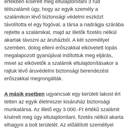
értékben kísérelt meg eltulajdonítani 3 rúd
téliszalámit úgy, hogy az egyik személy a
szalámikon lévő biztonsági védelmi eszközt
távolította el egy fogóval, a társa a nadrágja szárába
rejtette a szalámikat, majd az illetők fizetés nélkül
akartak távozni az áruházból. A két személlyel
szemben, dolog elleni erőszakkal elkövetett lopás
megalapozott gyanújával indítottuk meg eljárás,
mivel az elkövetők a szalámik eltulajdonításakor a
rajtuk lévő áruvédelmi biztonsági berendezést
erőszakkal megrongálták.
A másik esetben
ugyancsak egy kerületi lakost ért
tetten az egyik élelmiszer kisáruház biztonsági
munkatársa. Az illető egy 3.000.-Ft értékű szalámit
kísérelt meg úgy eltulajdonítani, fizetés nélkül akarta
elhagyni a bolt területét. Az előállított személlyel