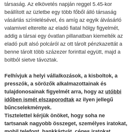
társaság. Az elkövetés napján reggel 5.45-kor
beállított az üzletbe egy több főből álló társaság
vásárlás színlelésével, és amíg az egyik álvásárló
valamivel elterelte az eladó fiatal hölgy figyelmét,
addig a társai egy óvatlan pillanatban kiemelték az
eladó pult alsó polcáról az ott tárolt pénzkazettát a
benne tárolt több százezer forinttal együtt, majd a
boltból sietve távoztak.
Felhívjuk a helyi vállalkozások, a kisboltok, a
presszók, a sörözők alkalmazottainak és
tulajdonosainak figyelmét arra, hogy az
utóbbi
időben ismét elszaporodtak
az ilyen jellegű
bűncselekmények.
Tisztelettel kérjük önöket, hogy soha ne
tartsanak nagyobb összeget, személyes iratokat,
mobil telefont, bankkártyát, céges iratokat,