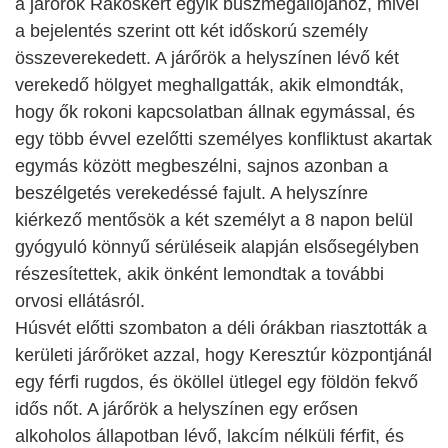
a járőrök Rákoskert egyik buszmegállójához, mivel
a bejelentés szerint ott két időskorú személy
összeverekedett. A járőrök a helyszínen lévő két
verekedő hölgyet meghallgatták, akik elmondták,
hogy ők rokoni kapcsolatban állnak egymással, és
egy több évvel ezelőtti személyes konfliktust akartak
egymás között megbeszélni, sajnos azonban a
beszélgetés verekedéssé fajult. A helyszínre
kiérkező mentősök a két személyt a 8 napon belül
gyógyuló könnyű sérüléseik alapján elsősegélyben
részesítettek, akik önként lemondtak a további
orvosi ellátásról.
Húsvét előtti szombaton a déli órákban riasztották a
kerületi járőröket azzal, hogy Keresztúr központjánál
egy férfi rugdos, és ököllel ütlegel egy földön fekvő
idős nőt. A járőrök a helyszínen egy erősen
alkoholos állapotban lévő, lakcím nélküli férfit, és