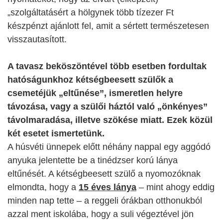
„szolgáltatásért a hölgynek több tízezer Ft
készpénzt ajánlott fel, amit a sértett természetesen
visszautasított.
A tavasz beköszöntével több esetben fordultak
hatóságunkhoz kétségbeesett szülők a
csemetéjük „eltűnése”, ismeretlen helyre
távozása, vagy a szülői háztól való „önkényes”
távolmaradása, illetve szökése miatt. Ezek közül
két esetet ismertetünk.
A húsvéti ünnepek előtt néhány nappal egy aggódó
anyuka jelentette be a tinédzser korú lánya
eltűnését. A kétségbeesett szülő a nyomozóknak
elmondta, hogy a
15 éves lánya
– mint ahogy eddig
minden nap tette – a reggeli órákban otthonukból
azzal ment iskolába, hogy a suli végeztével jön