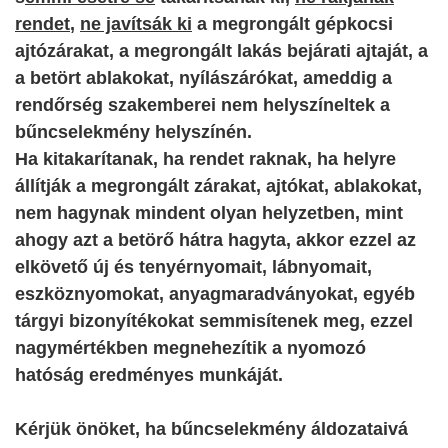
rendet
,
ne javítsák ki
a megrongált gépkocsi
ajtózárakat, a megrongált lakás bejárati ajtaját, a
a betört ablakokat, nyílászárókat, ameddig a
rendőrség szakemberei nem helyszíneltek a
bűncselekmény helyszínén.
Ha kitakarítanak, ha rendet raknak, ha helyre
állítják a megrongált zárakat, ajtókat, ablakokat,
nem hagynak mindent olyan helyzetben, mint
ahogy azt a betörő hátra hagyta, akkor ezzel az
elkövető új és tenyérnyomait, lábnyomait,
eszköznyomokat, anyagmaradványokat, egyéb
tárgyi bizonyítékokat semmisítenek meg, ezzel
nagymértékben megnehezítik a nyomozó
hatóság eredményes munkáját.
Kérjük önöket, ha bűncselekmény áldozataivá