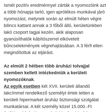
Ismét pozitív eredménnyel zárták a nyomozóink azt
a több hónapja tartó, igen aprólékos munkával járó
nyomozást, melynek során az elmúlt héten végre
bilincs kattant annak a 3 főből álló, kerületünkben
lakó csoport tagjai kezén, akik alaposan
gyanúsíthatók kábítószerrel elkövetett
bűncselekmények végrehajtásában. A 3 férfi ellen
megindítottuk az eljárást.
Az elmúlt 2 hétben több áruházi tolvajjal
szemben kellett intézkedniük a kerületi
nyomozóknak
.
Az egyik esetben
két XVII. kerületi állandó
lakcímmel rendelkező személyt értek tetten a
kerületi hipermarket áruház biztonsági szolgálat
munkatársai. A két személy közel 15.000.-Ft