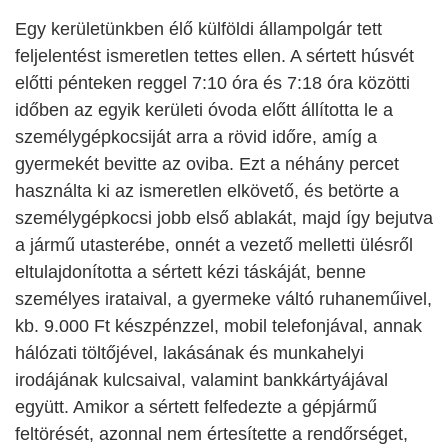
Egy kerületünkben élő külföldi állampolgár tett
feljelentést ismeretlen tettes ellen. A sértett húsvét
előtti pénteken reggel
7:10 óra és 7:18 óra közötti
időben az egyik kerületi óvoda előtt állította le a
személygépkocsiját arra a rövid időre, amíg a
gyermekét bevitte az oviba. Ezt a néhány percet
használta ki az
ismeretlen elkövető, és
betörte a
személygépkocsi jobb első ablakát, majd így bejutva
a jármű utasterébe, onnét a vezető melletti ülésről
eltulajdonította a sértett kézi táskáját, benne
személyes irataival, a gyermeke váltó ruhaneműivel,
kb.
9.000 Ft készpénzzel, mobil telefonjával, annak
hálózati töltőjével, lakásának és munkahelyi
irodájának kulcsaival, valamint bankkártyájával
együtt. Amikor a sértett felfedezte a gépjármű
feltörését, azonnal nem értesítette a rendőrséget,