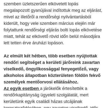
szemben üzletszerűen elkövetett lopás
megalapozott gyanújával indítottuk meg az eljárást,
mivel az illetőről a rendőrségi nyilvántartásból
kiderült, hogy vele szemben március elején már
folytattunk rendőrségi eljárás bolti lopás elkövetése
miatt, tehát az elkövető rövid időn belül másodjára
lett tetten érve áruházi lopáson.
Az elmúlt két hétben, több esetben nyújtottak
rendőri segítséget a kerületi járőreink zavartan
viselkedő, öngyilkossággal fenyegetőző, vagy
alkoholos állapotban közterületen földön fekvő
személyek mentőorvosi ellátásához.
Az egyik esetben
a járókelők értesítették a
rendőrkapitányság ügyeleti szolgálatát, mert
kerületünk egyik családi házas utcájának