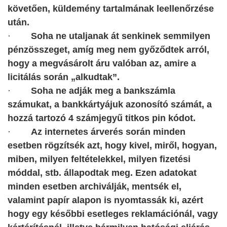
követően, küldemény tartalmának leellenőrzése
után.
·
Soha ne utaljanak át senkinek semmilyen
pénzösszeget, amíg meg nem győződtek arról,
hogy a megvásárolt áru valóban az, amire a
licitálás során „alkudtak”.
·
Soha ne adják meg a bankszámla
számukat, a bankkártyájuk azonosító számát, a
hozzá tartozó 4 számjegyű titkos pin kódot.
·
Az internetes árverés során minden
esetben rögzítsék azt, hogy kivel, miről, hogyan,
miben, milyen feltételekkel, milyen fizetési
móddal, stb. állapodtak meg. Ezen adatokat
minden esetben archiválják, mentsék el,
valamint papír alapon is nyomtassák ki, azért
hogy egy későbbi esetleges reklamációnál, vagy