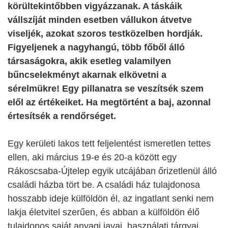
körültekintőbben vigyázzanak. A táskáik
vállszíját minden esetben vállukon átvetve
viseljék, azokat szoros testközelben hordják.
Figyeljenek a nagyhangú, több főből álló
társaságokra, akik esetleg valamilyen
bűncselekményt akarnak elkövetni a
sérelmükre! Egy pillanatra se veszítsék szem
elől az értékeiket. Ha megtörtént a baj, azonnal
értesítsék a rendőrséget.
Egy kerületi lakos tett feljelentést ismeretlen tettes
ellen, aki március 19-e és 20-a között egy
Rákoscsaba-Újtelep egyik utcájában őrizetlenül álló
családi házba tört be. A családi ház tulajdonosa
hosszabb ideje külföldön él, az ingatlant senki nem
lakja életvitel szerűen, és abban a külföldön élő
tulajdonos saját anyagi javai, használati tárgyai