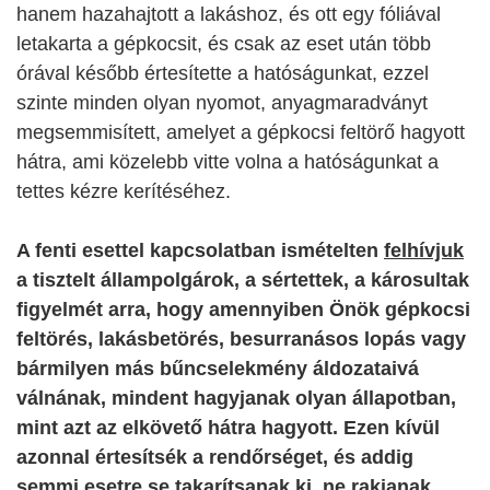
hanem hazahajtott a lakáshoz, és ott egy fóliával
letakarta a gépkocsit, és csak az eset után több
órával később értesítette a hatóságunkat, ezzel
szinte minden olyan nyomot, anyagmaradványt
megsemmisített, amelyet a gépkocsi feltörő hagyott
hátra, ami közelebb vitte volna a hatóságunkat a
tettes kézre kerítéséhez.
A fenti esettel kapcsolatban ismételten
felhívjuk
a tisztelt állampolgárok, a sértettek, a károsultak
figyelmét arra, hogy amennyiben Önök gépkocsi
feltörés, lakásbetörés, besurranásos lopás vagy
bármilyen más bűncselekmény áldozataivá
válnának, mindent hagyjanak olyan állapotban,
mint azt az elkövető hátra hagyott. Ezen kívül
azonnal értesítsék a rendőrséget, és addig
s
emmi esetre se
takarítsanak ki,
ne rakjanak