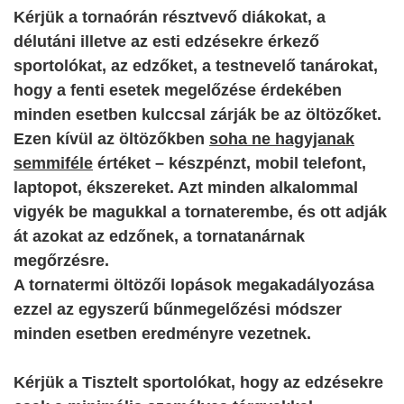
Kérjük a tornaórán résztvevő diákokat, a
délutáni illetve az esti edzésekre érkező
sportolókat, az edzőket, a testnevelő tanárokat,
hogy a fenti esetek megelőzése érdekében
minden esetben kulccsal zárják be az öltözőket.
Ezen kívül az öltözőkben
soha ne hagyjanak
semmiféle
értéket – készpénzt, mobil telefont,
laptopot, ékszereket. Azt minden alkalommal
vigyék be magukkal a tornaterembe, és ott adják
át azokat az edzőnek, a tornatanárnak
megőrzésre.
A tornatermi öltözői lopások megakadályozása
ezzel az egyszerű bűnmegelőzési módszer
minden esetben eredményre vezetnek.
Kérjük a Tisztelt sportolókat, hogy az edzésekre