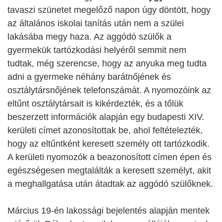
tavaszi szünetet megelőző napon úgy döntött, hogy
az általános iskolai tanítás után nem a szülei
lakásába megy haza. Az aggódó szülők a
gyermekük tartózkodási helyéről semmit nem
tudtak, még szerencse, hogy az anyuka meg tudta
adni a gyermeke néhány barátnőjének és
osztálytársnőjének telefonszámát. A nyomozóink az
eltűnt osztálytársait is kikérdezték, és a tőlük
beszerzett információk alapján egy budapesti XIV.
kerületi címet azonosítottak be, ahol feltételezték,
hogy az eltűntként keresett személy ott tartózkodik.
A kerületi nyomozók a beazonosított címen épen és
egészségesen megtalálták a keresett személyt, akit
a meghallgatása után átadtak az aggódó szülőknek.
Március 19-én lakossági bejelentés alapján mentek