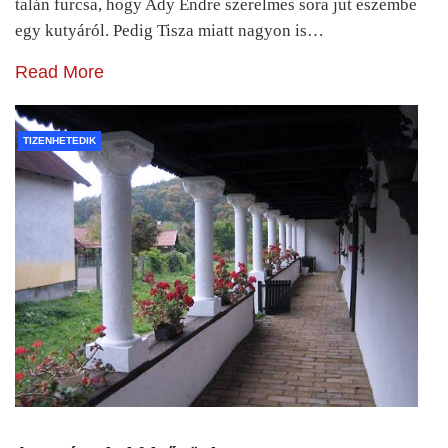
talán furcsa, hogy Ady Endre szerelmes sora jut eszembe
egy kutyáról. Pedig Tisza miatt nagyon is…
Read More
TIZENHETEDIK