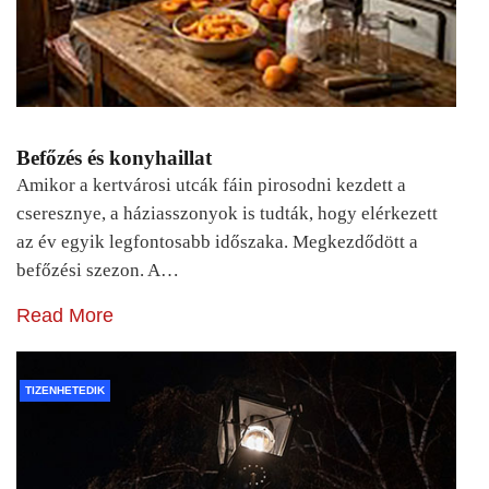
Befőzés és konyhaillat
Amikor a kertvárosi utcák fáin pirosodni kezdett a
cseresznye, a háziasszonyok is tudták, hogy elérkezett
az év egyik legfontosabb időszaka. Megkezdődött a
befőzési szezon. A…
Read More
TIZENHETEDIK