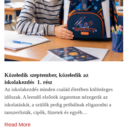
Közeledik szeptember, közeledik az
iskolakezdés 1. rész
Az iskolakezdés minden család életében különleges
időszak. A leendő elsősök izgatottan nézegetik az
iskolatáskát, a szülők pedig próbálnak eligazodni a
tanszerlisták, cipők, füzetek és egyéb…
Read More