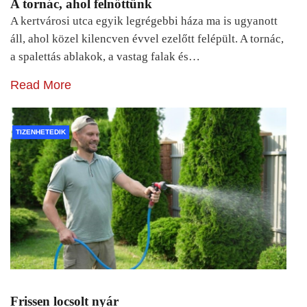
A tornác, ahol felnőttünk
A kertvárosi utca egyik legrégebbi háza ma is ugyanott
áll, ahol közel kilencven évvel ezelőtt felépült. A tornác,
a spalettás ablakok, a vastag falak és…
Read More
TIZENHETEDIK
Frissen locsolt nyár