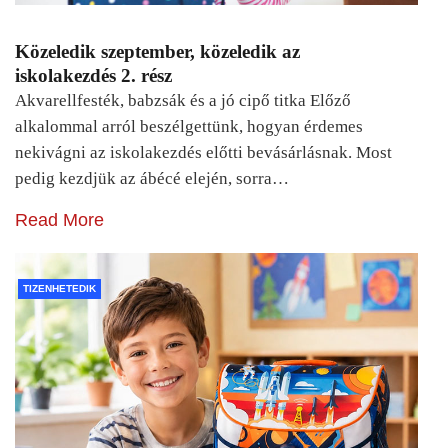
Közeledik szeptember, közeledik az
iskolakezdés 2. rész
Akvarellfesték, babzsák és a jó cipő titka Előző
alkalommal arról beszélgettünk, hogyan érdemes
nekivágni az iskolakezdés előtti bevásárlásnak. Most
pedig kezdjük az ábécé elején, sorra…
Read More
TIZENHETEDIK