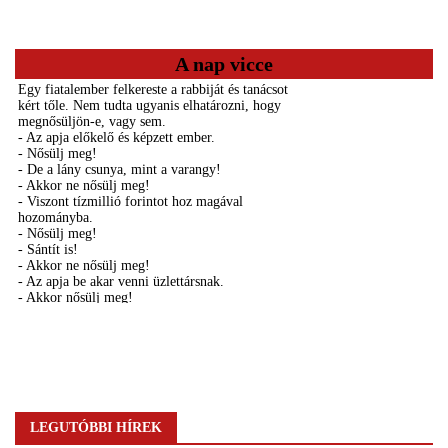
A nap vicce
LEGUTÓBBI HÍREK