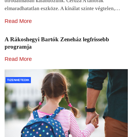
birodalmában kalandozunk. Ceruza A tanórák
elmaradhatatlan eszköze. A kínálat szinte végtelen,…
Read More
A Rákoshegyi Bartók Zeneház legfrissebb
programja
Read More
TIZENHETEDIK