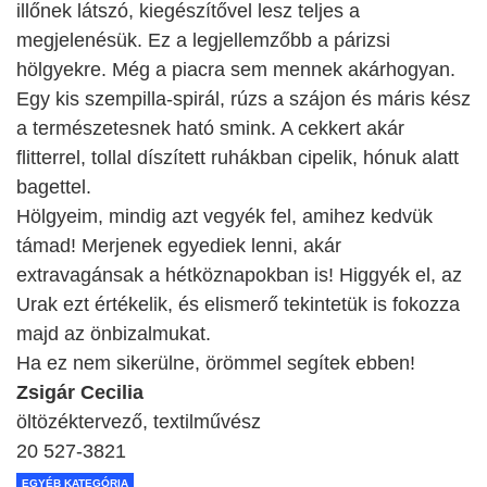
illőnek látszó, kiegészítővel lesz teljes a
megjelenésük. Ez a legjellemzőbb a párizsi
hölgyekre. Még a piacra sem mennek akárhogyan.
Egy kis szempilla-spirál, rúzs a szájon és máris kész
a természetesnek ható smink. A cekkert akár
flitterrel, tollal díszített ruhákban cipelik, hónuk alatt
bagettel.
Hölgyeim, mindig azt vegyék fel, amihez kedvük
támad! Merjenek egyediek lenni, akár
extravagánsak a hétköznapokban is! Higgyék el, az
Urak ezt értékelik, és elismerő tekintetük is fokozza
majd az önbizalmukat.
Ha ez nem sikerülne, örömmel segítek ebben!
Zsigár Cecilia
öltözéktervező, textilművész
20 527-3821
EGYÉB KATEGÓRIA