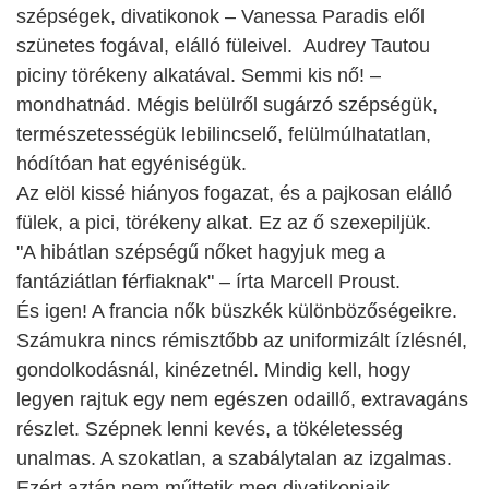
szépségek, divatikonok – Vanessa Paradis elől
szünetes fogával, elálló füleivel. Audrey Tautou
piciny törékeny alkatával. Semmi kis nő! –
mondhatnád. Mégis belülről sugárzó szépségük,
természetességük lebilincselő, felülmúlhatatlan,
hódítóan hat egyéniségük.
Az elöl kissé hiányos fogazat, és a pajkosan elálló
fülek, a pici, törékeny alkat. Ez az ő szexepiljük.
"A hibátlan szépségű nőket hagyjuk meg a
fantáziátlan férfiaknak" – írta Marcell Proust.
És igen! A francia nők büszkék különbözőségeikre.
Számukra nincs rémisztőbb az uniformizált ízlésnél,
gondolkodásnál, kinézetnél. Mindig kell, hogy
legyen rajtuk egy nem egészen odaillő, extravagáns
részlet. Szépnek lenni kevés, a tökéletesség
unalmas. A szokatlan, a szabálytalan az izgalmas.
Ezért aztán nem műttetik meg divatikonjaik