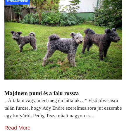
TIZENHETEDIK
Majdnem pumi és a falu rossza
„ Általam vagy, mert meg én láttalak…” Első olvasásra
talán furcsa, hogy Ady Endre szerelmes sora jut eszembe
egy kutyáról. Pedig Tisza miatt nagyon is…
Read More