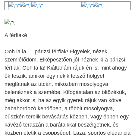
A férfiaké
Ooh la la…..párizsi férfiak! Figyelek, nézek,
szemlélődöm. Elképesztően jól néznek ki a párizsi
férfiak. Ooh la la! Kiáltanám rájuk én is, mint ahogy
ők teszik, amikor egy nekik tetsző hölgyet
meglátnak az utcán, miközben mosolyogva
belenéznek a szemébe. Kifogástalan az öltözékük,
még akkor is, ha az egyik gyerek rájuk van kötve
babahordozó kendőben, a többit mosolyogva,
büszkén terelik bevásárlás közben, vagy éppen egy
kávézó teraszán a barátaikkal beszélgetnek, és
közben etetik a csöppséget. Laza, sportos elegancia