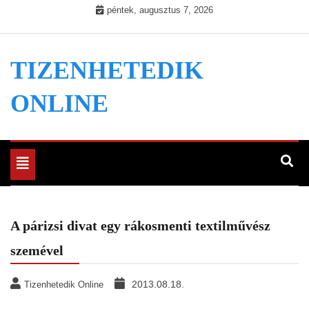
Skip
péntek, augusztus 7, 2026
to
content
TIZENHETEDIK
ONLINE
Toggle
navigation
A párizsi divat egy rákosmenti textilművész
szemével
2013.08.18.
Tizenhetedik Online