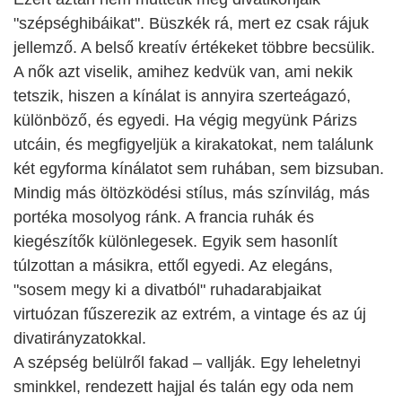
"szépséghibáikat". Büszkék rá, mert ez csak rájuk
jellemző. A belső kreatív értékeket többre becsülik.
A nők azt viselik, amihez kedvük van, ami nekik
tetszik, hiszen a kínálat is annyira szerteágazó,
különböző, és egyedi. Ha végig megyünk Párizs
utcáin, és megfigyeljük a kirakatokat, nem találunk
két egyforma kínálatot sem ruhában, sem bizsuban.
Mindig más öltözködési stílus, más színvilág, más
portéka mosolyog ránk. A francia ruhák és
kiegészítők különlegesek. Egyik sem hasonlít
túlzottan a másikra, ettől egyedi. Az elegáns,
"sosem megy ki a divatból" ruhadarabjaikat
virtuózan fűszerezik az extrém, a vintage és az új
divatirányzatokkal.
A szépség belülről fakad – vallják. Egy leheletnyi
sminkkel, rendezett hajjal és talán egy oda nem