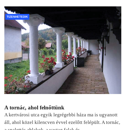
TIZENHETEDIK
A tornác, ahol felnőttünk
A kertvárosi utca egyik legrégebbi háza ma is ugyanott
áll, ahol közel kilencven évvel ezelőtt felépült. A tornác,
a spalettás ablakok, a vastag falak és…