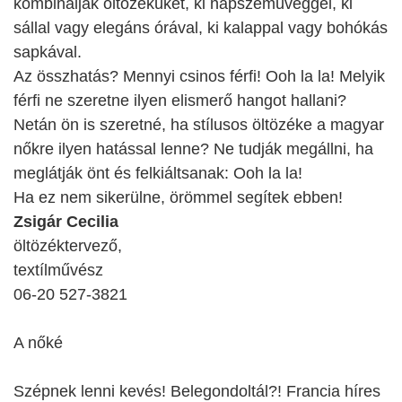
kombinálják öltözéküket, ki napszemüveggel, ki
sállal vagy elegáns órával, ki kalappal vagy bohókás
sapkával.
Az összhatás? Mennyi csinos férfi! Ooh la la! Melyik
férfi ne szeretne ilyen elismerő hangot hallani?
Netán ön is szeretné, ha stílusos öltözéke a magyar
nőkre ilyen hatással lenne? Ne tudják megállni, ha
meglátják önt és felkiáltsanak: Ooh la la!
Ha ez nem sikerülne, örömmel segítek ebben!
Zsigár Cecilia
öltözéktervező,
textílművész
06-20 527-3821
A nőké
Szépnek lenni kevés! Belegondoltál?! Francia híres