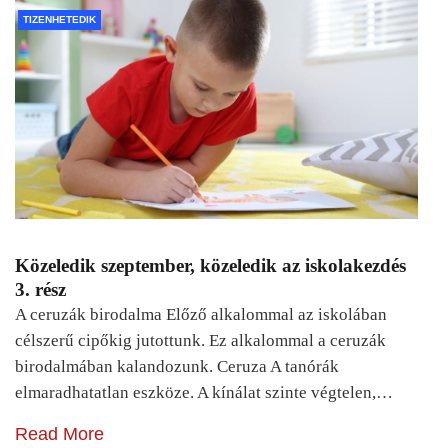
TIZENHETEDIK
Közeledik szeptember, közeledik az iskolakezdés
3. rész
A ceruzák birodalma Előző alkalommal az iskolában
célszerű cipőkig jutottunk. Ez alkalommal a ceruzák
birodalmában kalandozunk. Ceruza A tanórák
elmaradhatatlan eszköze. A kínálat szinte végtelen,…
Read More