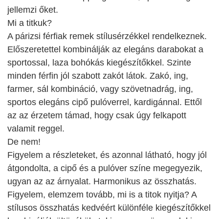
jellemzi őket.
Mi a titkuk?
A párizsi férfiak remek stílusérzékkel rendelkeznek.
Előszeretettel kombinálják az elegáns darabokat a
sportossal, laza bohókás kiegészítőkkel. Szinte
minden férfin jól szabott zakót látok. Zakó, ing,
farmer, sál kombináció, vagy szövetnadrág, ing,
sportos elegáns cipő pulóverrel, kardigánnal. Ettől
az az érzetem támad, hogy csak úgy felkapott
valamit reggel.
De nem!
Figyelem a részleteket, és azonnal látható, hogy jól
átgondolta, a cipő és a pulóver színe megegyezik,
ugyan az az árnyalat. Harmonikus az összhatás.
Figyelem, elemzem tovább, mi is a titok nyitja? A
stílusos összhatás kedvéért különféle kiegészítőkkel