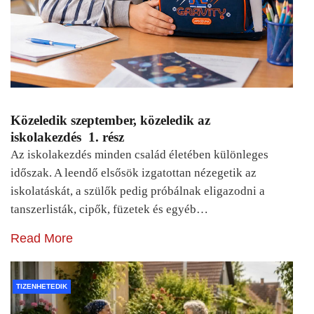
Közeledik szeptember, közeledik az
iskolakezdés 1. rész
Az iskolakezdés minden család életében különleges
időszak. A leendő elsősök izgatottan nézegetik az
iskolatáskát, a szülők pedig próbálnak eligazodni a
tanszerlisták, cipők, füzetek és egyéb…
Read More
TIZENHETEDIK