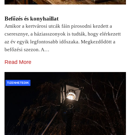
Befőzés és konyhaillat
Amikor a kertvárosi utcák fáin pirosodni kezdett a
cseresznye, a háziasszonyok is tudták, hogy elérkezett
az év egyik legfontosabb időszaka. Megkezdődött a
befőzési szezon. A…
Read More
TIZENHETEDIK