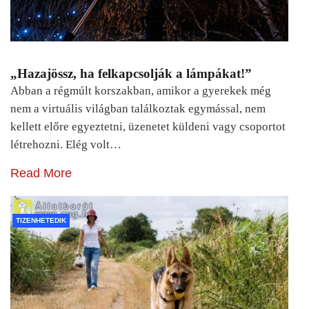
„Hazajössz, ha felkapcsolják a lámpákat!”
Abban a régmúlt korszakban, amikor a gyerekek még
nem a virtuális világban találkoztak egymással, nem
kellett előre egyeztetni, üzenetet küldeni vagy csoportot
létrehozni. Elég volt…
Read More
TIZENHETEDIK