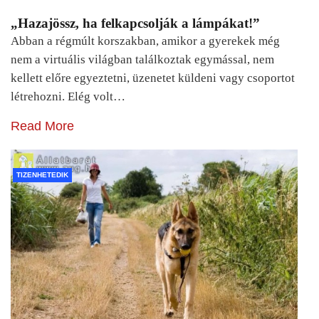
„Hazajössz, ha felkapcsolják a lámpákat!”
Abban a régmúlt korszakban, amikor a gyerekek még
nem a virtuális világban találkoztak egymással, nem
kellett előre egyeztetni, üzenetet küldeni vagy csoportot
létrehozni. Elég volt…
Read More
TIZENHETEDIK