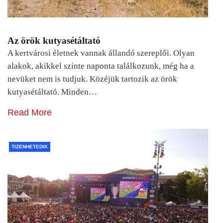
Az örök kutyasétáltató
A kertvárosi életnek vannak állandó szereplői. Olyan
alakok, akikkel szinte naponta találkozunk, még ha a
nevüket nem is tudjuk. Közéjük tartozik az örök
kutyasétáltató. Minden…
Read More
TIZENHETEDIK