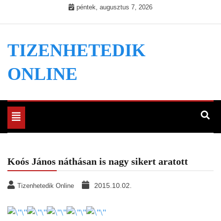
Skip
péntek, augusztus 7, 2026
to
content
TIZENHETEDIK
ONLINE
Toggle
navigation
Koós János náthásan is nagy sikert aratott
2015.10.02.
Tizenhetedik Online