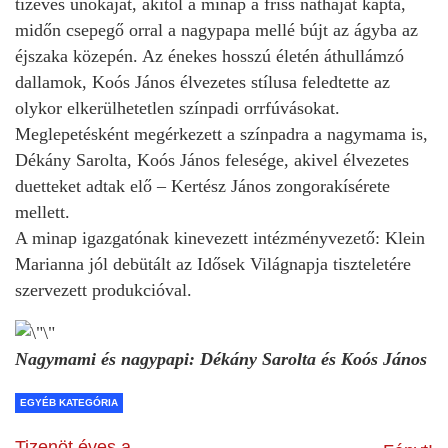
tízéves unokáját, akitől a minap a friss nátháját kapta,
midőn csepegő orral a nagypapa mellé bújt az ágyba az
éjszaka közepén. Az énekes hosszú életén áthullámzó
dallamok, Koós János élvezetes stílusa feledtette az
olykor elkerülhetetlen színpadi orrfúvásokat.
Meglepetésként megérkezett a színpadra a nagymama is,
Dékány Sarolta, Koós János felesége, akivel élvezetes
duetteket adtak elő – Kertész János zongorakísérete
mellett.
A minap igazgatónak kinevezett intézményvezető: Klein
Marianna jól debütált az Idősek Világnapja tiszteletére
szervezett produkcióval.
Nagymami és nagypapi: Dékány Sarolta és Koós János
EGYÉB KATEGÓRIA
Tizenöt éves a