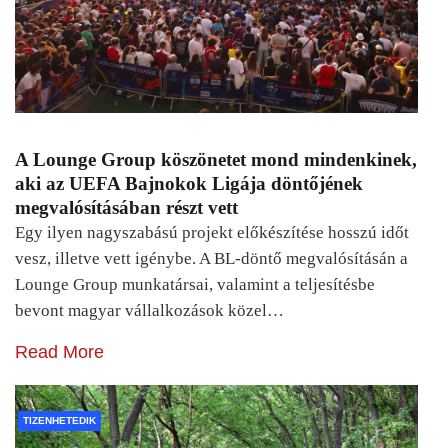
A Lounge Group köszönetet mond mindenkinek,
aki az UEFA Bajnokok Ligája döntőjének
megvalósításában részt vett
Egy ilyen nagyszabású projekt előkészítése hosszú időt
vesz, illetve vett igénybe. A BL-döntő megvalósításán a
Lounge Group munkatársai, valamint a teljesítésbe
bevont magyar vállalkozások közel…
Read More
TIZENHETEDIK