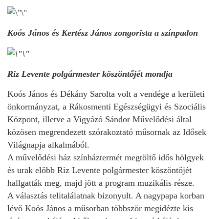
Koós János és Kertész János zongorista a színpadon
Riz Levente polgármester köszöntőjét mondja
Koós János és Dékány Sarolta volt a vendége a kerületi
önkormányzat, a Rákosmenti Egészségügyi és Szociális
Központ, illetve a Vigyázó Sándor Művelődési által
közösen megrendezett szórakoztató műsornak az Idősek
Világnapja alkalmából.
A művelődési ház színháztermét megtöltő idős hölgyek
és urak előbb Riz Levente polgármester köszöntőjét
hallgatták meg, majd jött a program muzikális része.
A választás telitalálatnak bizonyult. A nagypapa korban
lévő Koós János a műsorban többször megidézte kis