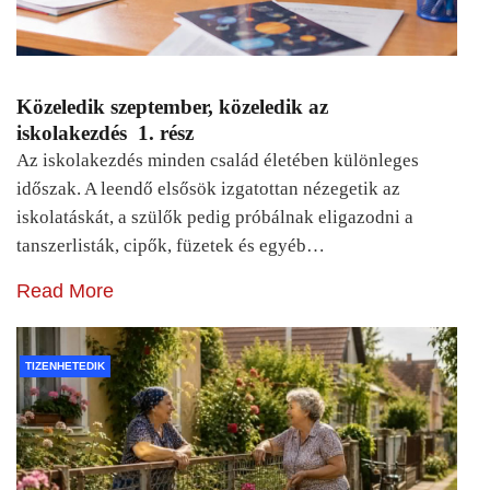
Közeledik szeptember, közeledik az
iskolakezdés 1. rész
Az iskolakezdés minden család életében különleges
időszak. A leendő elsősök izgatottan nézegetik az
iskolatáskát, a szülők pedig próbálnak eligazodni a
tanszerlisták, cipők, füzetek és egyéb…
Read More
TIZENHETEDIK