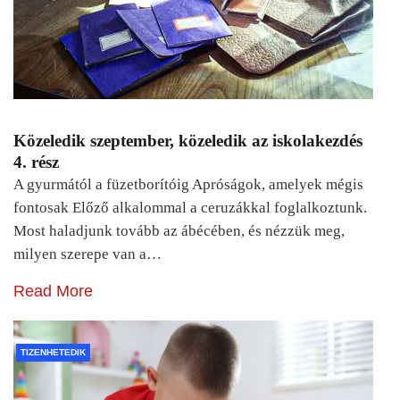
Közeledik szeptember, közeledik az iskolakezdés
4. rész
A gyurmától a füzetborítóig Apróságok, amelyek mégis
fontosak Előző alkalommal a ceruzákkal foglalkoztunk.
Most haladjunk tovább az ábécében, és nézzük meg,
milyen szerepe van a…
Read More
TIZENHETEDIK