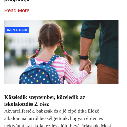
Read More
TIZENHETEDIK
Közeledik szeptember, közeledik az
iskolakezdés 2. rész
Akvarellfesték, babzsák és a jó cipő titka Előző
alkalommal arról beszélgettünk, hogyan érdemes
nekivágni az iskolakezdés előtti bevásárlásnak. Most