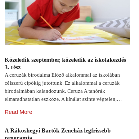
Közeledik szeptember, közeledik az iskolakezdés
3. rész
A ceruzák birodalma Előző alkalommal az iskolában
célszerű cipőkig jutottunk. Ez alkalommal a ceruzák
birodalmában kalandozunk. Ceruza A tanórák
elmaradhatatlan eszköze. A kínálat szinte végtelen,…
Read More
A Rákoshegyi Bartók Zeneház legfrissebb
programja