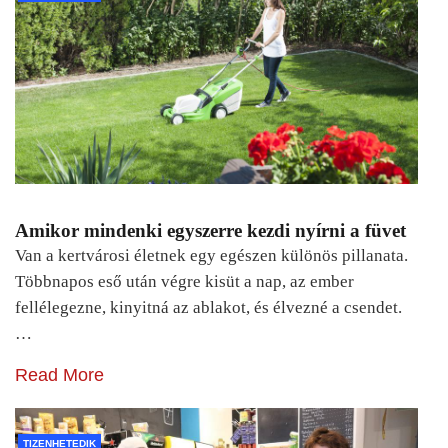
Amikor mindenki egyszerre kezdi nyírni a füvet
Van a kertvárosi életnek egy egészen különös pillanata.
Többnapos eső után végre kisüt a nap, az ember
fellélegezne, kinyitná az ablakot, és élvezné a csendet.
…
Read More
TIZENHETEDIK