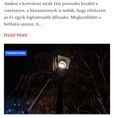
Amikor a kertvárosi utcák fáin pirosodni kezdett a
cseresznye, a háziasszonyok is tudták, hogy elérkezett
az év egyik legfontosabb időszaka. Megkezdődött a
befőzési szezon. A…
Read More
TIZENHETEDIK