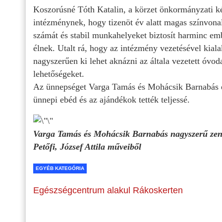
Koszorúsné Tóth Katalin, a körzet önkormányzati kép
intézménynek, hogy tizenöt év alatt magas színvonal
számát és stabil munkahelyeket biztosít harminc em
élnek. Utalt rá, hogy az intézmény vezetésével kial
nagyszerűen ki lehet aknázni az általa vezetett óvo
lehetőségeket.
Az ünnepséget Varga Tamás és Mohácsik Barnabás e
ünnepi ebéd és az ajándékok tették teljessé.
Varga Tamás és Mohácsik Barnabás nagyszerű zenés 
Petőfi, József Attila műveiből
EGYÉB KATEGÓRIA
Egészségcentrum alakul Rákoskerten