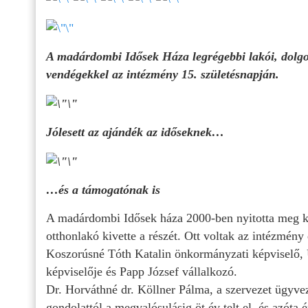
A madárdombi Idősek Háza legrégebbi lakói, dolgoz
vendégekkel az intézmény 15. születésnapján.
Jólesett az ajándék az időseknek…
…és a támogatónak is
A madárdombi Idősek háza 2000-ben nyitotta meg ka
otthonlakó kivette a részét. Ott voltak az intézmény
Koszorúsné Tóth Katalin önkormányzati képviselő,
képviselője és Papp József vállalkozó.
Dr. Horváthné dr. Köllner Pálma, a szervezet ügyvez
gondolattól a megvalósulásig öt év telt el, és azóta