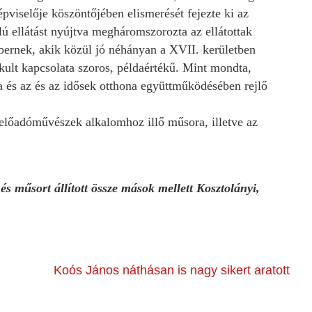
viselője köszöntőjében elismerését fejezte ki az
ú ellátást nyújtva megháromszorozta az ellátottak
bernek, akik közül jó néhányan a XVII. kerületben
akult kapcsolata szoros, példaértékű. Mint mondta,
da és az és az idősek otthona együttműködésében rejlő
lőadóművészek alkalomhoz illő műsora, illetve az
műsort állított össze mások mellett Kosztolányi,
Koós János náthásan is nagy sikert aratott