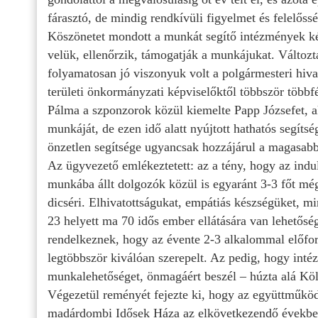
fárasztó, de mindig rendkívüli figyelmet és felelőssé
Köszönetet mondott a munkát segítő intézmények ké
velük, ellenőrzik, támogatják a munkájukat. Változta
folyamatosan jó viszonyuk volt a polgármesteri hiva
területi önkormányzati képviselőktől többször többf
Pálma a szponzorok közül kiemelte Papp Józsefet, 
munkáját, de ezen idő alatt nyújtott hathatós segít
önzetlen segítsége ugyancsak hozzájárul a magasabb
Az ügyvezető emlékeztetett: az a tény, hogy az indul
munkába állt dolgozók közül is egyaránt 3-3 főt mé
dicséri. Elhivatottságukat, empátiás készségüket, m
23 helyett ma 70 idős ember ellátására van lehetősé
rendelkeznek, hogy az évente 2-3 alkalommal előfo
legtöbbször kiválóan szerepelt. Az pedig, hogy int
munkalehetőséget, önmagáért beszél – húzta alá Kö
Végezetül reményét fejezte ki, hogy az együttműköd
madárdombi Idősek Háza az elkövetkezendő években i