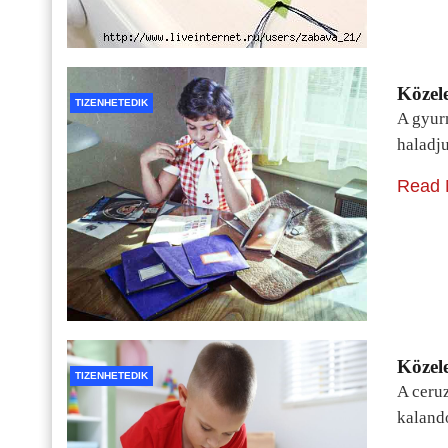
Közele
TIZENHETEDIK
A gyur
haladj
Read 
Közele
TIZENHETEDIK
A ceru
kaland