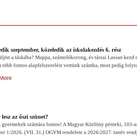
dik szeptember, közeledik az iskolakezdés 6. rész
ljön a táskába? Mappa, számolókorong, és társai Lassan kezd m
n több fontos alapfelszerelést vettünk számba, most pedig foly
More
lesz az őszi szünet?
, gyermekek számára fontos! A Magyar Közlöny pénteki, 103-a
ter 1/2026. (VII. 31.) OGYM rendelete a 2026/2027. tanév rend