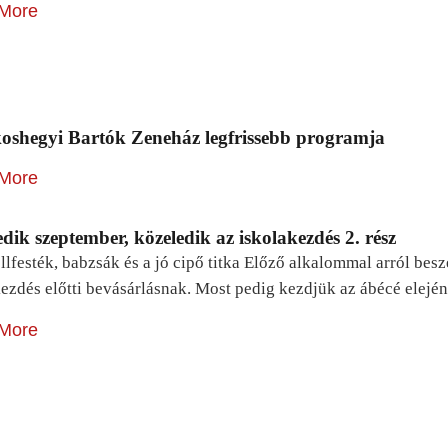
More
oshegyi Bartók Zeneház legfrissebb programja
More
dik szeptember, közeledik az iskolakezdés 2. rész
lfesték, babzsák és a jó cipő titka Előző alkalommal arról be
ezdés előtti bevásárlásnak. Most pedig kezdjük az ábécé elejé
More