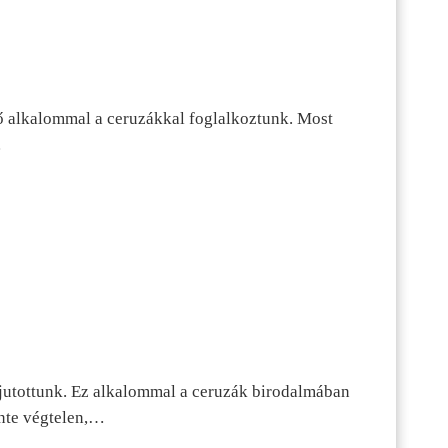
ő alkalommal a ceruzákkal foglalkoztunk. Most
…
jutottunk. Ez alkalommal a ceruzák birodalmában
inte végtelen,…