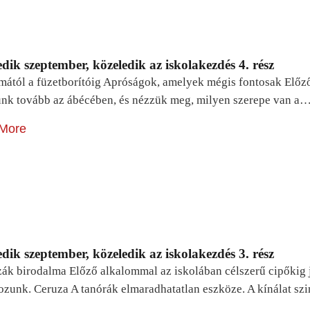
dik szeptember, közeledik az iskolakezdés 4. rész
mától a füzetborítóig Apróságok, amelyek mégis fontosak Előz
unk tovább az ábécében, és nézzük meg, milyen szerepe van a
More
dik szeptember, közeledik az iskolakezdés 3. rész
zák birodalma Előző alkalommal az iskolában célszerű cipőkig 
ozunk. Ceruza A tanórák elmaradhatatlan eszköze. A kínálat sz