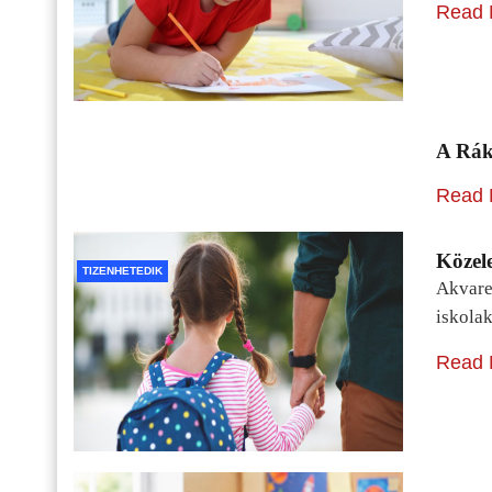
Read 
A Rák
Read 
Közele
TIZENHETEDIK
Akvarel
iskolak
Read 