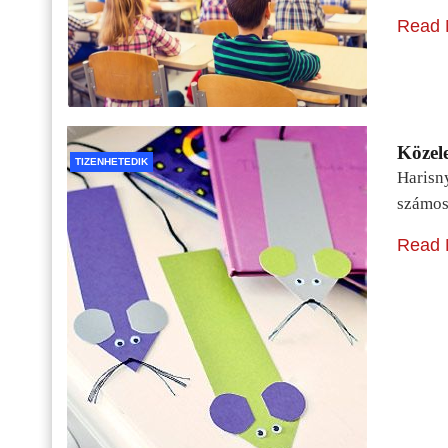
Read 
Közele
TIZENHETEDIK
Harisn
számos
Read 