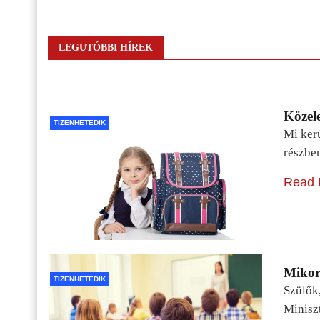
LEGUTÓBBI HÍREK
Közele
TIZENHETEDIK
Mi kerü
részbe
Read 
Mikor 
TIZENHETEDIK
Szülők
Minisz