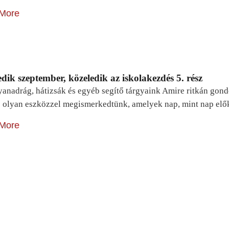
More
dik szeptember, közeledik az iskolakezdés 5. rész
yanadrág, hátizsák és egyéb segítő tárgyaink Amire ritkán gon
 olyan eszközzel megismerkedtünk, amelyek nap, mint nap elő
More