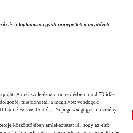
ói és tulajdonosai együtt ünnepeltek a meghívott
puját. A mai születésnapi ünneplésben mind 70 idős
 dolgozói, tulajdonosai, a meghívott vendégek:
 Urbánné Boross Ildikó, a Népegészségügyi Intézmény
etője köszöntőjében emlékeztetett rá, hogy az első
 éppen 15 éve látják el az idősgondozás sokszor nehéz és