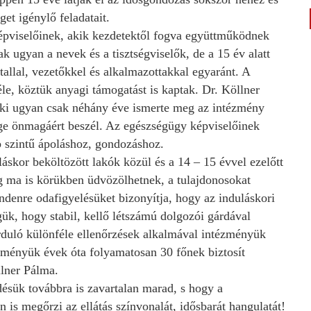
get igénylő feladatait.
pviselőinek, akik kezdetektől fogva együttműködnek
k ugyan a nevek és a tisztségviselők, de a 15 év alatt
tallal, vezetőkkel és alkalmazottakkal egyaránt. A
éle, köztük anyagi támogatást is kaptak. Dr. Köllner
aki ugyan csak néhány éve ismerte meg az intézmény
sége önmagáért beszél. Az egészségügy képviselőinek
 szintű ápoláshoz, gondozáshoz.
áskor beköltözött lakók közül és a 14 – 15 évvel ezelőtt
g ma is körükben üdvözölhetnek, a tulajdonosokat
indenre odafigyelésüket bizonyítja, hogy az induláskori
gük, hogy stabil, kellő létszámú dolgozói gárdával
rduló különféle ellenőrzések alkalmával intézményük
ézményük évek óta folyamatosan 30 főnek biztosít
llner Pálma.
ésük továbbra is zavartalan marad, s hogy a
s megőrzi az ellátás színvonalát, idősbarát hangulatát!