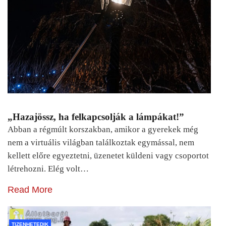
„Hazajössz, ha felkapcsolják a lámpákat!”
Abban a régmúlt korszakban, amikor a gyerekek még
nem a virtuális világban találkoztak egymással, nem
kellett előre egyeztetni, üzenetet küldeni vagy csoportot
létrehozni. Elég volt…
Read More
TIZENHETEDIK