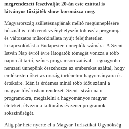
megrendezett fesztiválját 20-án este ezúttal is
látványos tűzijáték show koronázza meg.
Magyarország születésnapjának méltó megünneplésére
húsznál is több rendezvényhelyszín többszáz programja
és változatos műsorkínálata nyújt felejthetetlen
kikapcsolódást a Budapesten ünneplők számára. A Szent
István Nap évről évre látogatók tömegét vonzza a több
napon át tartó, színes programsorozatával. Legnagyobb
nemzeti ünnepünk összehozza az embereket azáltal, hogy
emlékezteti őket az ország történelmi hagyományaira és
értékeire. Idén is érdemes minél több időt szánni a
magyar fővárosban rendezett Szent István-napi
programokra, megízlelni a hagyományos magyar
ételeket, élvezni a kulturális és zenei programok
sokszínűségét.
Alig pár hete nyerte el a Magyar Turisztikai Ügynökség