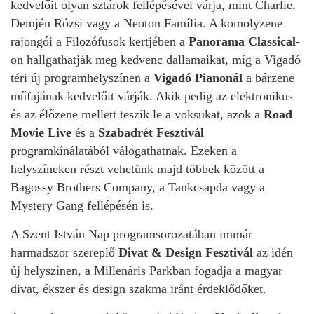
kedvelőit olyan sztárok fellépésével várja, mint Charlie,
Demjén Rózsi vagy a Neoton Família. A komolyzene
rajongói a Filozófusok kertjében a
Panorama Classical
-
on hallgathatják meg kedvenc dallamaikat, míg a Vigadó
téri új programhelyszínen a
Vigadó Pianonál
a bárzene
műfajának kedvelőit várják. Akik pedig az elektronikus
és az élőzene mellett teszik le a voksukat, azok a
Road
Movie
Live
és a
Szabadrét Fesztivál
programkínálatából válogathatnak. Ezeken a
helyszíneken részt vehetünk majd többek között a
Bagossy Brothers Company, a Tankcsapda vagy a
Mystery Gang fellépésén is.
A Szent István Nap programsorozatában immár
harmadszor szereplő
Divat & Design Fesztivál
az idén
új helyszínen, a Millenáris Parkban fogadja a magyar
divat, ékszer és design szakma iránt érdeklődőket.