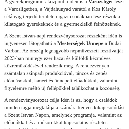
A gyerekprogramok központja idén is a
Varázsliget
lesz:
a Városligetben, a Vajdahunyad várától a Kós Károly
sétányig terjedő területen igazi csodákban lesz részük a
kilátogató gyerekeknek és a gyermeklelkű felnőtteknek.
A Szent István-napi rendezvénysorozat részeként idén is
ingyenesen látogatható a
Mesterségek Ünnepe
a Budai
Várban. Az ország legnagyobb népművészeti fesztiválját
2023-ban mintegy ezer hazai és külföldi kézműves
közreműködésével rendezik meg. A rendezvényen
számtalan színpadi produkcióval, táncos és zenés
előadásokkal, ismert és ünnepelt előadókkal, valamint
figyelemre méltó új fellépőkkel találkozhat a közönség.
A rendezvénysorozat célja idén is az, hogy a családok
minden tagja megtalálja a számára kedves kikapcsolódást
a Szent István Napon, amelynek programja, valamint az
előadókkal és a műsorokkal kapcsolatos részletes