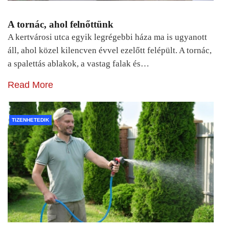
A tornác, ahol felnőttünk
A kertvárosi utca egyik legrégebbi háza ma is ugyanott
áll, ahol közel kilencven évvel ezelőtt felépült. A tornác,
a spalettás ablakok, a vastag falak és…
Read More
TIZENHETEDIK