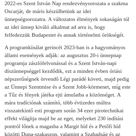
2022-es Szent István Nap rendezvénysorozata a szakma
Oscarját, de máris készülhetünk az idei
ünnepségsorozatra. A változatos élmények sokaságán túl
az idei ünnep kiváló alkalmat ad arra is, hogy
felfedezzük Budapestet és annak történelmi örökségét.
A programkínálat gerincét 2023-ban is a hagyományos
állami események adják: az augusztus 20-i ünnepnap
programja zászlófelvonással és a Szent István-napi
díszünnepséggel kezdődik, ezt a minden évben óriási
népszerűségnek örvendő Légi parádé követi, majd pedig
az Ünnepi Szentmise és a Szent Jobb-körmenet, míg este
a Tűz és fények játéka ejti ámulatba a közönséget. A
mára tradíciónak számító, több évtizedes múltra
visszatekintő esti program során 34 ezer pirotechnikai
effekt világítja majd be az eget, melyeket 230 indítási
pontról lőnek a magasba a Margit híd és a Petőfi híd
közötti Duna-szakaszon, valamint a Szabadság és az