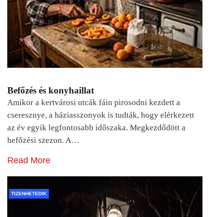
Befőzés és konyhaillat
Amikor a kertvárosi utcák fáin pirosodni kezdett a
cseresznye, a háziasszonyok is tudták, hogy elérkezett
az év egyik legfontosabb időszaka. Megkezdődött a
befőzési szezon. A…
Read More
TIZENHETEDIK