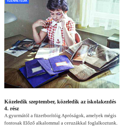
TIZENHETEDIK
Közeledik szeptember, közeledik az iskolakezdés
4. rész
A gyurmától a füzetborítóig Apróságok, amelyek mégis
fontosak Előző alkalommal a ceruzákkal foglalkoztunk.