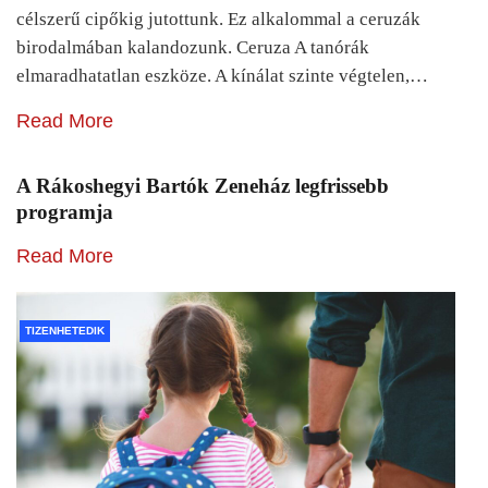
célszerű cipőkig jutottunk. Ez alkalommal a ceruzák
birodalmában kalandozunk. Ceruza A tanórák
elmaradhatatlan eszköze. A kínálat szinte végtelen,…
Read More
A Rákoshegyi Bartók Zeneház legfrissebb
programja
Read More
TIZENHETEDIK