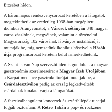
Erzsébet hídon.
A háromnapos rendezvénysorozat keretében a látogatók
megtekinthetik az eredetileg 1938-ban megépített,
ikonikus Aranyvonatot, a
Városok sétányán
348 magyar
város zászlóinak, megyéinek, valamint a történelmi
Magyarország 102 városának látványos installációját
mutatják be, míg nemzetünk ikonikus hőseivel a
Hősök
útja
programsorozat keretein belül ismerkedhetünk.
A Szent István Nap szervezői idén is gondoltak a magyar
gasztronómia szerelmeseire: a
Magyar Ízek Utcájában
a Kárpát-medence gasztrokultúráját mutatják be, a
Csárdafesztiválon
pedig az ország legkedveltebb
csárdáinak kínálata várja a látogatókat.
A fesztiválhangulatot koncertek és sztárfellépők tucatjai
fogják biztosítani. A
Retro Tabán
a pop- és rockzene