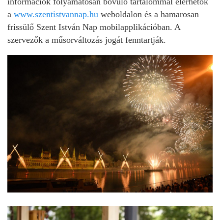
információk folyamatosan bővülő tartalommal elérhetők
a
www.szentistvannap.hu
weboldalon és a hamarosan
frissülő Szent István Nap mobilapplikációban. A
szervezők a műsorváltozás jogát fenntartják.