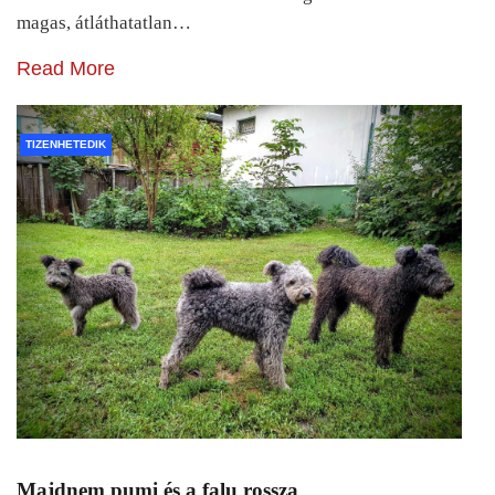
magas, átláthatatlan…
Read More
TIZENHETEDIK
Majdnem pumi és a falu rossza