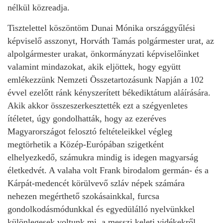
nélkül közreadja.
Tisztelettel köszöntöm Dunai Mónika országgyűlési
képviselő asszonyt, Horváth Tamás polgármester urat, az
alpolgármester urakat, önkormányzati képviselőinket
valamint mindazokat, akik eljöttek, hogy együtt
emlékezzünk Nemzeti Összetartozásunk Napján a 102
évvel ezelőtt ránk kényszerített békediktátum aláírására.
Akik akkor összeszerkesztették ezt a szégyenletes
ítéletet, úgy gondolhatták, hogy az ezeréves
Magyarországot felosztó feltételeikkel végleg
megtörhetik a Közép-Európában szigetként
elhelyezkedő, számukra mindig is idegen magyarság
életkedvét. A valaha volt Frank birodalom germán- és a
Kárpát-medencét körülvevő szláv népek számára
nehezen megérthető szokásainkkal, furcsa
gondolkodásmódunkkal és egyedülálló nyelvünkkel
különlegesek voltunk mi, a messzi keleti vidékekről