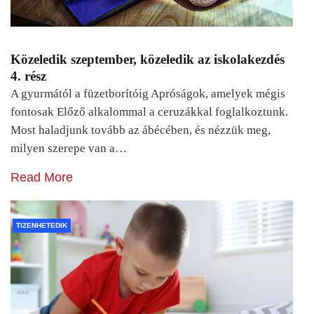
Közeledik szeptember, közeledik az iskolakezdés
4. rész
A gyurmától a füzetborítóig Apróságok, amelyek mégis
fontosak Előző alkalommal a ceruzákkal foglalkoztunk.
Most haladjunk tovább az ábécében, és nézzük meg,
milyen szerepe van a…
Read More
TIZENHETEDIK