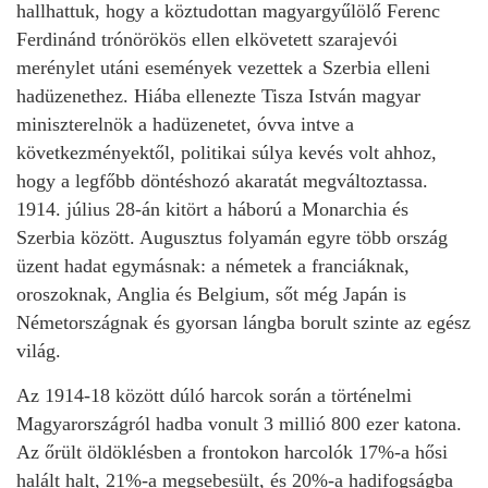
hallhattuk, hogy a köztudottan magyargyűlölő Ferenc
Ferdinánd trónörökös ellen elkövetett szarajevói
merénylet utáni események vezettek a Szerbia elleni
hadüzenethez. Hiába ellenezte Tisza István magyar
miniszterelnök a hadüzenetet, óvva intve a
következményektől, politikai súlya kevés volt ahhoz,
hogy a legfőbb döntéshozó akaratát megváltoztassa.
1914. július 28-án kitört a háború a Monarchia és
Szerbia között. Augusztus folyamán egyre több ország
üzent hadat egymásnak: a németek a franciáknak,
oroszoknak, Anglia és Belgium, sőt még Japán is
Németországnak és gyorsan lángba borult szinte az egész
világ.
Az 1914-18 között dúló harcok során a történelmi
Magyarországról hadba vonult 3 millió 800 ezer katona.
Az őrült öldöklésben a frontokon harcolók 17%-a hősi
halált halt, 21%-a megsebesült, és 20%-a hadifogságba