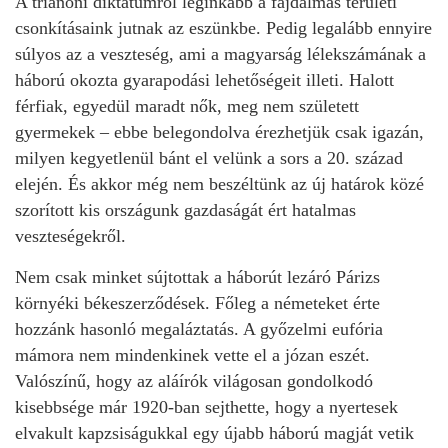
A trianoni diktátumról leginkább a fájdalmas területi
csonkításaink jutnak az eszünkbe. Pedig legalább ennyire
súlyos az a veszteség, ami a magyarság lélekszámának a
háború okozta gyarapodási lehetőségeit illeti. Halott
férfiak, egyedül maradt nők, meg nem született
gyermekek – ebbe belegondolva érezhetjük csak igazán,
milyen kegyetlenül bánt el velünk a sors a 20. század
elején. És akkor még nem beszéltünk az új határok közé
szorított kis országunk gazdaságát ért hatalmas
veszteségekről.
Nem csak minket sújtottak a háborút lezáró Párizs
környéki békeszerződések. Főleg a németeket érte
hozzánk hasonló megaláztatás. A győzelmi eufória
mámora nem mindenkinek vette el a józan eszét.
Valószínű, hogy az aláírók világosan gondolkodó
kisebbsége már 1920-ban sejthette, hogy a nyertesek
elvakult kapzsiságukkal egy újabb háború magját vetik