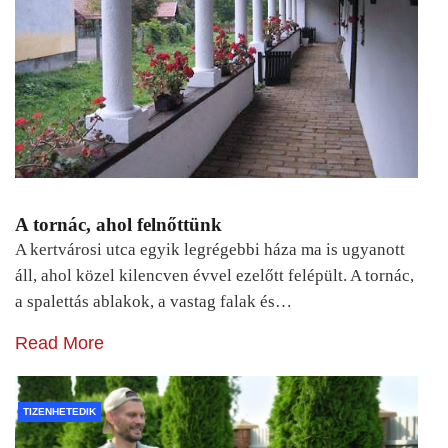
A tornác, ahol felnőttünk
A kertvárosi utca egyik legrégebbi háza ma is ugyanott
áll, ahol közel kilencven évvel ezelőtt felépült. A tornác,
a spalettás ablakok, a vastag falak és…
Read More
TIZENHETEDIK