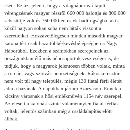
esett. Ez azt jelenti, hogy a világháborúvá fajult
vérengzésnek magyar részről 660 000 halottja és 800 000
sebesültje volt és 760 000-en estek hadifogságba, akik
közül nagyon sokan soha nem látták viszont a
szeretteiket. Hozzávetőlegesen minden második magyar
katona tért csak haza többé-kevésbé épségben a Nagy
Háborúból. Ezekben a számokban szerepelnek az
országunkban élő más népcsoportok veszteségei is, de
tudjuk, hogy a magyarok jelentősen többen voltak, minta
a román, vagy szlovák nemzetiségűek. Rákoskeresztúr
nem volt túl nagy település, mégis 130 fiatal férfi életét
adta a hazának. A napokban jártam Szarvason. Ennek a
kicsiny városnak a hősi emlékművén 1154 név szerepel.
Az elesett a katonák szinte valamennyien fiatal férfiak
voltak, jelentős számban még a családalapítás előtt
állóak.