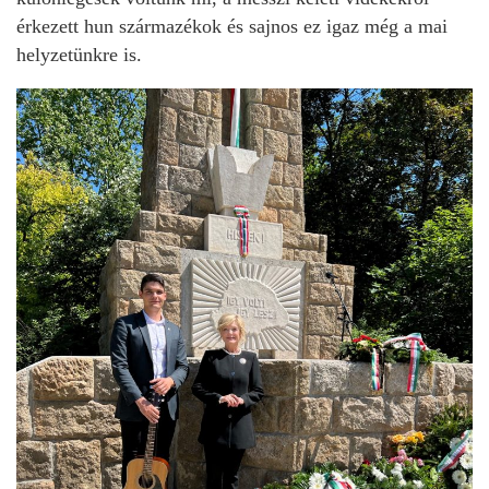
érkezett hun származékok és sajnos ez igaz még a mai
helyzetünkre is.