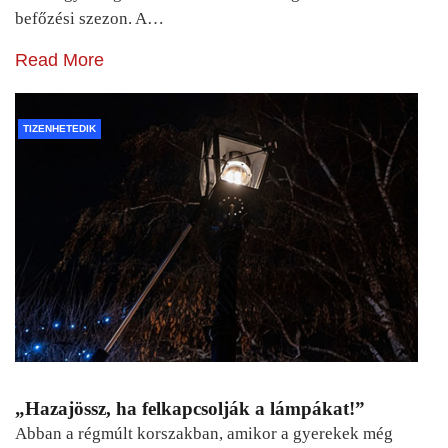
befőzési szezon. A…
Read More
TIZENHETEDIK
„Hazajössz, ha felkapcsolják a lámpákat!”
Abban a régmúlt korszakban, amikor a gyerekek még