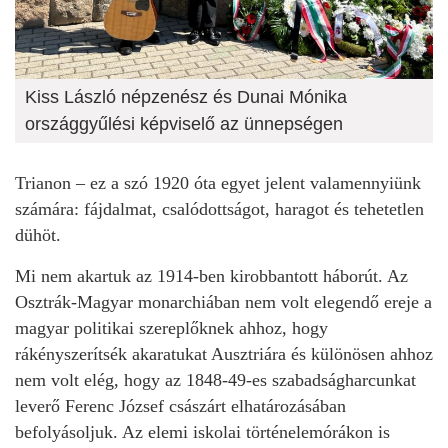
Kiss László népzenész és Dunai Mónika
országgyűlési képviselő az ünnepségen
Trianon – ez a szó 1920 óta egyet jelent valamennyiünk
számára: fájdalmat, csalódottságot, haragot és tehetetlen
dühöt.
Mi nem akartuk az 1914-ben kirobbantott háborút. Az
Osztrák-Magyar monarchiában nem volt elegendő ereje a
magyar politikai szereplőknek ahhoz, hogy
rákényszerítsék akaratukat Ausztriára és különösen ahhoz
nem volt elég, hogy az 1848-49-es szabadságharcunkat
leverő Ferenc József császárt elhatározásában
befolyásoljuk. Az elemi iskolai történelemórákon is