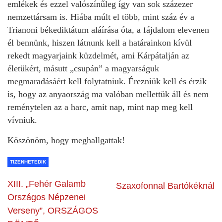
emlékek és ezzel valószínűleg így van sok százezer
nemzettársam is. Hiába múlt el több, mint száz év a
Trianoni békediktátum aláírása óta, a fájdalom elevenen
él bennünk, hiszen látnunk kell a határainkon kívül
rekedt magyarjaink küzdelmét, ami Kárpátalján az
életükért, másutt „csupán” a magyarságuk
megmaradásáért kell folytatniuk. Érezniük kell és érzik
is, hogy az anyaország ma valóban mellettük áll és nem
reménytelen az a harc, amit nap, mint nap meg kell
vívniuk.
Köszönöm, hogy meghallgattak!
TIZENHETEDIK
XIII. „Fehér Galamb
Szaxofonnal Bartókéknál
Országos Népzenei
Verseny”, ORSZÁGOS