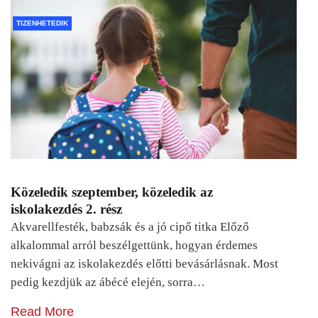
TIZENHETEDIK
Közeledik szeptember, közeledik az
iskolakezdés 2. rész
Akvarellfesték, babzsák és a jó cipő titka Előző
alkalommal arról beszélgettünk, hogyan érdemes
nekivágni az iskolakezdés előtti bevásárlásnak. Most
pedig kezdjük az ábécé elején, sorra…
Read More