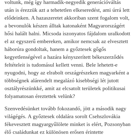
voltunk, még így harmadik-negyedik generációváltás
után is érezzük azt a tehetetlen elkeseredést, ami úrrá lett
elődeinken. A hazaszeretet akkoriban szent fogalom volt,
a bevonulók készen álltak katonaként Magyarországért
hősi halált halni. Micsoda iszonyatos fájdalom uralkodott
el az egyszerű embereken, amikor nemcsak az elvesztett
háborúra gondoltak, hanem a győztesek gőgős
kegyetlenségével a hazára kényszerített békeszerződés
feltételeit is tudomásul kellett venni. Bele lehetett-e
nyugodni, hogy az elrabolt országrészeken magyarként a
többségnek alárendelt megalázó kisebbségi lét jutott
osztályrészünkké, amit az elcsatolt területek politikusai
folyamatosan éreztettek velünk?
Szenvedésünket tovább fokozandó, jött a második nagy
világégés. A győztesek oldalára sorolt Csehszlovákia
fékevesztett magyargyűlölete minket is elért, Pozsonyban
élő családunkat ez különösen erősen érintette