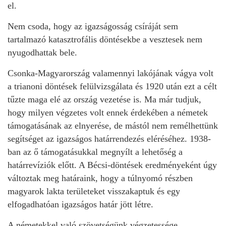
el.
Nem csoda, hogy az igazságosság csíráját sem
tartalmazó katasztrofális döntésekbe a vesztesek nem
nyugodhattak bele.
Csonka-Magyarország valamennyi lakójának vágya volt
a trianoni döntések felülvizsgálata és 1920 után ezt a célt
tűzte maga elé az ország vezetése is. Ma már tudjuk,
hogy milyen végzetes volt ennek érdekében a németek
támogatásának az elnyerése, de mástól nem remélhettünk
segítséget az igazságos határrendezés eléréséhez. 1938-
ban az ő támogatásukkal megnyílt a lehetőség a
határrevíziók előtt. A Bécsi-döntések eredményeként úgy
változtak meg határaink, hogy a túlnyomó részben
magyarok lakta területeket visszakaptuk és egy
elfogadhatóan igazságos határ jött létre.
A németekkel való szövetségünk végzetessége