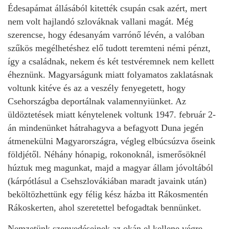
Édesapámat állásából kitették csupán csak azért, mert
nem volt hajlandó szlováknak vallani magát. Még
szerencse, hogy édesanyám varrónő lévén, a valóban
szűkös megélhetéshez elő tudott teremteni némi pénzt,
így a családnak, nekem és két testvéremnek nem kellett
éheznünk. Magyarságunk miatt folyamatos zaklatásnak
voltunk kitéve és az a veszély fenyegetett, hogy
Csehországba deportálnak valamennyiünket. Az
üldöztetések miatt kénytelenek voltunk 1947. február 2-
án mindenünket hátrahagyva a befagyott Duna jegén
átmenekülni Magyarországra, végleg elbúcsúzva őseink
földjétől. Néhány hónapig, rokonoknál, ismerősöknél
húztuk meg magunkat, majd a magyar állam jóvoltából
(kárpótlásul a Csehszlovákiában maradt javaink után)
beköltözhettünk egy félig kész házba itt Rákosmentén
Rákoskerten, ahol szeretettel befogadtak bennünket.
Nemzetünk szenvedéseinek az okán el kellene végre