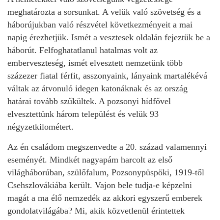
meghatározta a sorsunkat. A velük való szövetség és a
háborújukban való részvétel következményeit a mai
napig érezhetjük. Ismét a vesztesek oldalán fejeztük be a
háborút. Felfoghatatlanul hatalmas volt az
emberveszteség, ismét elvesztett nemzetünk több
százezer fiatal férfit, asszonyaink, lányaink martalékévá
váltak az átvonuló idegen katonáknak és az ország
határai tovább szűkültek. A pozsonyi hídfővel
elvesztettünk három települést és velük 93
négyzetkilométert.
Az én családom megszenvedte a 20. század valamennyi
eseményét. Mindkét nagyapám harcolt az első
világháborúban, szülőfalum, Pozsonypüspöki, 1919-től
Csehszlovákiába került. Vajon bele tudja-e képzelni
magát a ma élő nemzedék az akkori egyszerű emberek
gondolatvilágába? Mi, akik közvetlenül érintettek