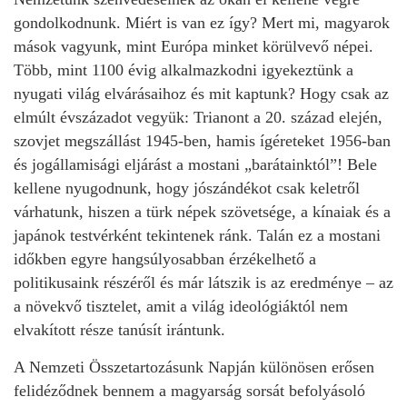
gondolkodnunk. Miért is van ez így? Mert mi, magyarok
mások vagyunk, mint Európa minket körülvevő népei.
Több, mint 1100 évig alkalmazkodni igyekeztünk a
nyugati világ elvárásaihoz és mit kaptunk? Hogy csak az
elmúlt évszázadot vegyük: Trianont a 20. század elején,
szovjet megszállást 1945-ben, hamis ígéreteket 1956-ban
és jogállamisági eljárást a mostani „barátainktól”! Bele
kellene nyugodnunk, hogy jószándékot csak keletről
várhatunk, hiszen a türk népek szövetsége, a kínaiak és a
japánok testvérként tekintenek ránk. Talán ez a mostani
időkben egyre hangsúlyosabban érzékelhető a
politikusaink részéről és már látszik is az eredménye – az
a növekvő tisztelet, amit a világ ideológiáktól nem
elvakított része tanúsít irántunk.
A Nemzeti Összetartozásunk Napján különösen erősen
felidéződnek bennem a magyarság sorsát befolyásoló