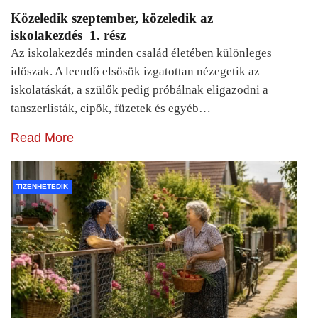
Közeledik szeptember, közeledik az
iskolakezdés 1. rész
Az iskolakezdés minden család életében különleges
időszak. A leendő elsősök izgatottan nézegetik az
iskolatáskát, a szülők pedig próbálnak eligazodni a
tanszerlisták, cipők, füzetek és egyéb…
Read More
TIZENHETEDIK