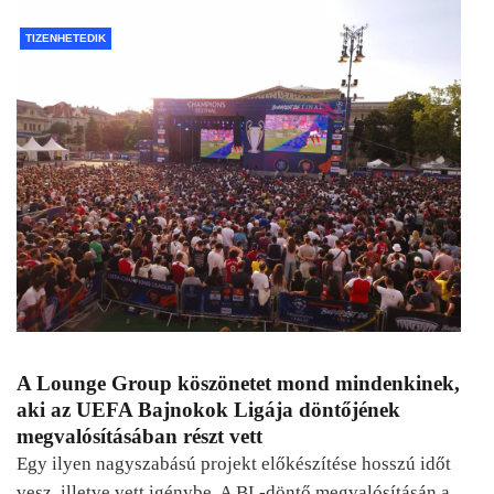
TIZENHETEDIK
A Lounge Group köszönetet mond mindenkinek,
aki az UEFA Bajnokok Ligája döntőjének
megvalósításában részt vett
Egy ilyen nagyszabású projekt előkészítése hosszú időt
vesz, illetve vett igénybe. A BL-döntő megvalósításán a