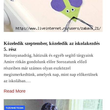
Közeledik szeptember, közeledik az iskolakezdés
5. rész
Harisnyanadrág, hátizsák és egyéb segítő tárgyaink
Amire ritkán gondolunk előre Sorozatunk előző
részeiben már számos olyan eszközzel
megismerkedtünk, amelyek nap, mint nap előkerülnek
az iskolában.…
Read More
TIZENHETEDIK