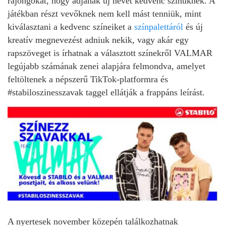
rajongókat, hogy adjanak új nevet kedvenc színüknek. A
játékban részt vevőknek nem kell mást tenniük, mint
kiválasztani a kedvenc színeiket a
színpalettáról
és új
kreatív megnevezést adniuk nekik, vagy akár egy
rapszöveget is írhatnak a választott színekről VALMAR
legújabb számának zenei alapjára felmondva, amelyet
feltöltenek a népszerű TikTok-platformra és
#stabiloszinesszavak taggel ellátják a frappáns leírást.
A nyertesek november közepén találkozhatnak