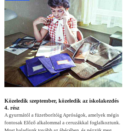
Közeledik szeptember, közeledik az iskolakezdés
4. rész
A gyurmától a füzetborítóig Apróságok, amelyek mégis
fontosak Előző alkalommal a ceruzákkal foglalkoztunk.
Most haladjunk tovább az ábécében, és nézzük meg,