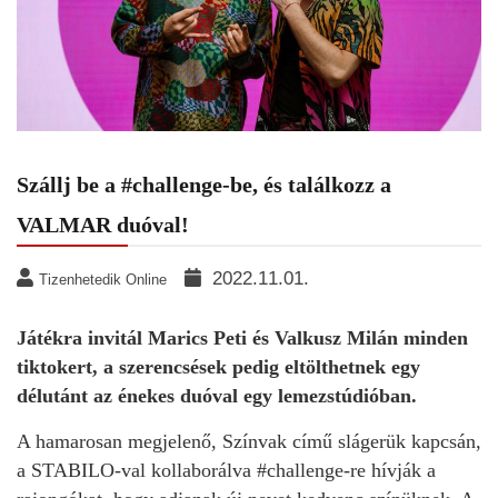
Szállj be a #challenge-be, és találkozz a
VALMAR duóval!
2022.11.01.
Tizenhetedik Online
Játékra invitál Marics Peti és Valkusz Milán minden
tiktokert, a szerencsések pedig eltölthetnek egy
délutánt az énekes duóval egy lemezstúdióban.
A hamarosan megjelenő, Színvak című slágerük kapcsán,
a STABILO-val kollaborálva #challenge-re hívják a