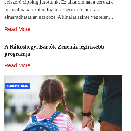
célszerű cipőkig jutottunk. Ez alkalommal a ceruzák
birodalmában kalandozunk. Ceruza A tanórák
elmaradhatatlan eszköze. A kínálat szinte végtelen,…
Read More
A Rákoshegyi Bartók Zeneház legfrissebb
programja
Read More
TIZENHETEDIK