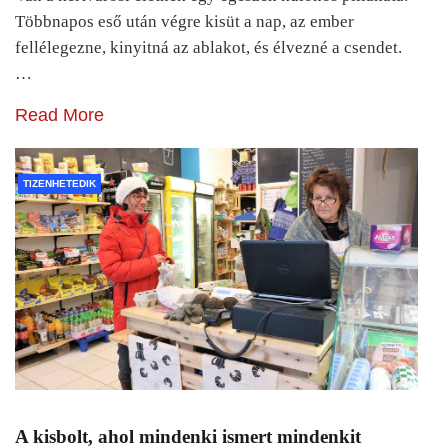
Többnapos eső után végre kisüt a nap, az ember
fellélegezne, kinyitná az ablakot, és élvezné a csendet.
…
Read More
TIZENHETEDIK
A kisbolt, ahol mindenki ismert mindenkit