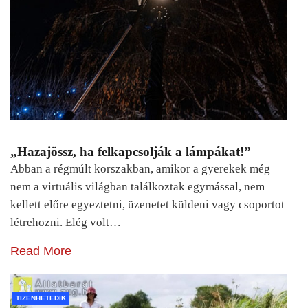
„Hazajössz, ha felkapcsolják a lámpákat!”
Abban a régmúlt korszakban, amikor a gyerekek még
nem a virtuális világban találkoztak egymással, nem
kellett előre egyeztetni, üzenetet küldeni vagy csoportot
létrehozni. Elég volt…
Read More
TIZENHETEDIK