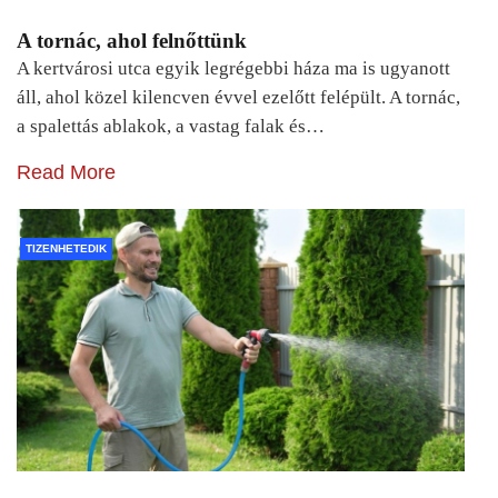
A tornác, ahol felnőttünk
A kertvárosi utca egyik legrégebbi háza ma is ugyanott
áll, ahol közel kilencven évvel ezelőtt felépült. A tornác,
a spalettás ablakok, a vastag falak és…
Read More
TIZENHETEDIK