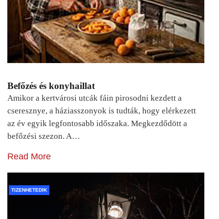
Befőzés és konyhaillat
Amikor a kertvárosi utcák fáin pirosodni kezdett a
cseresznye, a háziasszonyok is tudták, hogy elérkezett
az év egyik legfontosabb időszaka. Megkezdődött a
befőzési szezon. A…
Read More
TIZENHETEDIK