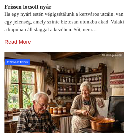
Frissen locsolt nyár
Ha egy nyári estén végigsétálunk a kertváros utcáin, van
egy jelenség, amely szinte biztosan utunkba akad. Valaki
a kapuban áll slaggal a kezében. Sőt, nem…
Read More
TIZENHETEDIK