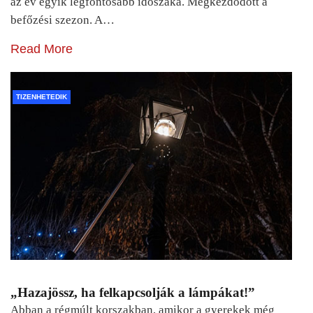
az év egyik legfontosabb időszaka. Megkezdődött a
befőzési szezon. A…
Read More
TIZENHETEDIK
„Hazajössz, ha felkapcsolják a lámpákat!”
Abban a régmúlt korszakban, amikor a gyerekek még