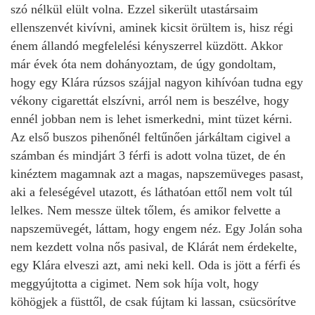
szó nélkül elült volna. Ezzel sikerült utastársaim
ellenszenvét kivívni, aminek kicsit örültem is, hisz régi
énem állandó megfelelési kényszerrel küzdött. Akkor
már évek óta nem dohányoztam, de úgy gondoltam,
hogy egy Klára rúzsos szájjal nagyon kihívóan tudna egy
vékony cigarettát elszívni, arról nem is beszélve, hogy
ennél jobban nem is lehet ismerkedni, mint tüzet kérni.
Az első buszos pihenőnél feltűnően járkáltam cigivel a
számban és mindjárt 3 férfi is adott volna tüzet, de én
kinéztem magamnak azt a magas, napszemüveges pasast,
aki a feleségével utazott, és láthatóan ettől nem volt túl
lelkes. Nem messze ültek tőlem, és amikor felvette a
napszemüvegét, láttam, hogy engem néz. Egy Jolán soha
nem kezdett volna nős pasival, de Klárát nem érdekelte,
egy Klára elveszi azt, ami neki kell. Oda is jött a férfi és
meggyújtotta a cigimet. Nem sok híja volt, hogy
köhögjek a füsttől, de csak fújtam ki lassan, csücsörítve