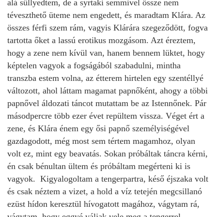
alá süllyedtem, de a syrtaki semmivel össze nem
téveszthető üteme nem engedett, és maradtam Klára. Az
összes férfi szem rám, vagyis Klárára szegeződött, fogva
tartotta őket a lassú erotikus mozgásom. Azt éreztem,
hogy a zene nem kívül van, hanem bennem lüktet, hogy
képtelen vagyok a fogságából szabadulni, mintha
transzba estem volna, az étterem hirtelen egy szentéllyé
változott, ahol láttam magamat papnőként, ahogy a többi
papnővel áldozati táncot mutattam be az Istennőnek. Pár
másodpercre több ezer évet repültem vissza. Véget ért a
zene, és Klára énem egy ősi papnő személyiségével
gazdagodott, még most sem tértem magamhoz, olyan
volt ez, mint egy beavatás. Sokan próbáltak táncra kérni,
én csak bénultan ültem és próbáltam megérteni ki is
vagyok. Kigyalogoltam a tengerpartra, késő éjszaka volt
és csak néztem a vizet, a hold a víz tetején megcsillanó
ezüst hídon keresztül hívogatott magához, vágytam rá,
vágytam, hogy eggyé váljak vele meg a tengerrel,