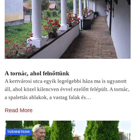
A tornác, ahol felnőttünk
A kertvárosi utca egyik legrégebbi háza ma is ugyanott
áll, ahol közel kilencven évvel ezelőtt felépült. A tornác,
a spalettás ablakok, a vastag falak és…
Read More
TIZENHETEDIK