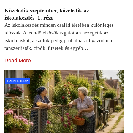
Közeledik szeptember, közeledik az
iskolakezdés 1. rész
Az iskolakezdés minden család életében különleges
időszak. A leendő elsősök izgatottan nézegetik az
iskolatáskát, a szülők pedig próbálnak eligazodni a
tanszerlisták, cipők, füzetek és egyéb…
Read More
TIZENHETEDIK