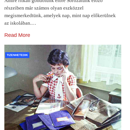
Amire ritkán gondolunk előre Sorozatunk előző
részeiben már számos olyan eszközzel
megismerkedtünk, amelyek nap, mint nap előkerülnek
az iskolában.…
Read More
TIZENHETEDIK