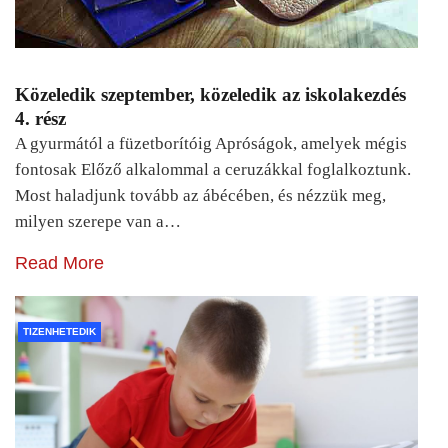
Közeledik szeptember, közeledik az iskolakezdés
4. rész
A gyurmától a füzetborítóig Apróságok, amelyek mégis
fontosak Előző alkalommal a ceruzákkal foglalkoztunk.
Most haladjunk tovább az ábécében, és nézzük meg,
milyen szerepe van a…
Read More
TIZENHETEDIK