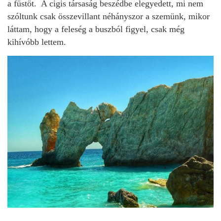
a füstöt. A cigis társaság beszédbe elegyedett, mi nem
szóltunk csak összevillant néhányszor a szemünk, mikor
láttam, hogy a feleség a buszból figyel, csak még
kihívóbb lettem.