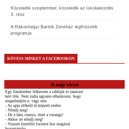
Közeledik szeptember, közeledik az iskolakezdés
3. rész
A Rákoshegyi Bartók Zeneház legfrissebb
programja
KÖVESS MINKET A FACEBOOKON
A nap vicce