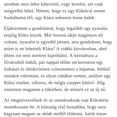
azonban nem lehet kiheverni, vagy kezelni, azt csak
szégyellni lehet. Hittem, hogy ez egy Klárával sosem
fordulhatna elő, egy Klára sohasem lenne balek.
Eljátszottam a gondolattal, hogy legalább egy nyaralás
erejéig Klára leszek. Már hosszú ideje magányos nő
voltam, nyaralni is egyedül jártam, arra gondoltam, hogy
miért is ne lehetnék Klára? A vidéki kisvárosban, ahol
éltem ezt nem mertem kipróbálni. A turistabusz a
fővárosból indult, pár nappal előtte ott kerestem egy
fodrászt és élénkvörösre színeztettem a hajamat, feltűnő
sminkre váltottam, és olyan ruhákat vettem, amilyet egy
Klára viselne, stílusos, de mégis cseppet kihívó. Alig
ismertem magamra a tükörben, de tetszett ez az új nő.
Az idegenvezetőnek és az utastársaknak már Kláraként
mutatkoztam be. A kláraság első hozadéka, hogy nem
hagytam magam az ablak mellől elültetni, balek énem