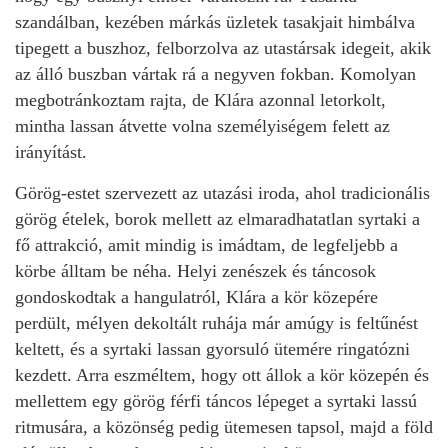
szandálban, kezében márkás üzletek tasakjait himbálva
tipegett a buszhoz, felborzolva az utastársak idegeit, akik
az álló buszban vártak rá a negyven fokban. Komolyan
megbotránkoztam rajta, de Klára azonnal letorkolt,
mintha lassan átvette volna személyiségem felett az
irányítást.
Görög-estet szervezett az utazási iroda, ahol tradicionális
görög ételek, borok mellett az elmaradhatatlan syrtaki a
fő attrakció, amit mindig is imádtam, de legfeljebb a
körbe álltam be néha. Helyi zenészek és táncosok
gondoskodtak a hangulatról, Klára a kör közepére
perdült, mélyen dekoltált ruhája már amúgy is feltűnést
keltett, és a syrtaki lassan gyorsuló ütemére ringatózni
kezdett. Arra eszméltem, hogy ott állok a kör közepén és
mellettem egy görög férfi táncos lépeget a syrtaki lassú
ritmusára, a közönség pedig ütemesen tapsol, majd a föld