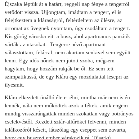
Éjszaka léptük át a határt, reggeli nap fénye a tengerről
vetődött vissza. Ujjongtam, imádtam a tengert, el is
felejtkeztem a kláraságról, feltérdeltem az ülésre, az
orromat az üvegnek nyomtam, úgy csodáltam a tengert.
Kis görög városba vitt a busz, ahol apartmanos panziók
várták az utasokat. Tengerre néző apartmant
választottam, felárral, nem akartam senkivel sem együtt
lenni. Egy idős nőnek nem jutott szoba, mégsem
hagytam, hogy hozzám rakják be őt. Ez sem tett
szimpatikussá, de egy Klára egy mozdulattal lesepri az
ilyesmit.
Klára elkezdett önálló életet élni, mintha már nem is én
lennék, nála nem működtek azok a fékek, amik engem
mindig visszarángattak minden szokatlan vagy botrányos
cselekvéstől. Kezdett sztár-allűröket felvenni, minden
találkozóról késett, látszólag egy cseppet sem zavarta,
hogy egy busznyi ember várakozik rá. Tűsarkú