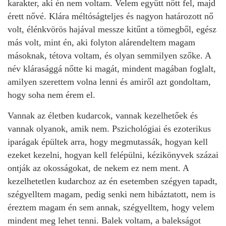
karakter, aki én nem voltam. Velem együtt nőtt fel, majd
érett nővé. Klára méltóságteljes és nagyon határozott nő
volt, élénkvörös hajával messze kitűnt a tömegből, egész
más volt, mint én, aki folyton alárendeltem magam
másoknak, tétova voltam, és olyan semmilyen szőke. A
név klárasággá nőtte ki magát, mindent magában foglalt,
amilyen szerettem volna lenni és amiről azt gondoltam,
hogy soha nem érem el.
Vannak az életben kudarcok, vannak kezelhetőek és
vannak olyanok, amik nem. Pszichológiai és ezoterikus
iparágak épültek arra, hogy megmutassák, hogyan kell
ezeket kezelni, hogyan kell felépülni, kézikönyvek százai
ontják az okosságokat, de nekem ez nem ment. A
kezelhetetlen kudarchoz az én esetemben szégyen tapadt,
szégyelltem magam, pedig senki nem hibáztatott, nem is
éreztem magam én sem annak, szégyelltem, hogy velem
mindent meg lehet tenni. Balek voltam, a balekságot