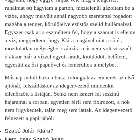
ruháimat ott hagytam a parton, meztelenül gázoltam be a
vízbe, ahogy mélyült annál nagyobb szeretettel fogadott
magába a tenger, körülölelve ezüstös szelíd hullámaival.
Egyszer csak arra eszméltem fel, hogy a számat is ellepte
a víz, megijedtem, hogy Klára magával ránt a sötét,
mozdulatlan mélységbe, számára már nem volt visszaút,
ő akkor már a vízzel együtt áradt, kioldódott belőlem,
egyesült az ősi papnővel és lemerültek a mélybe…
Másnap indult haza a busz, tolongtak az emberek az első
ajtónál, felszálláskor az idegenvezető mindenkit
ellenőrzött a listáján. Senki nem ismert fel seszínű
hajammal a sorban, egyetlen férfi sem fixírozott, a nők
nem irigykedtek, talán meg sem láttak. Az idegenvezető
felnézett a papírjából:
Szabó Jolán Klára?
Nem, csak Szabó Jolán.