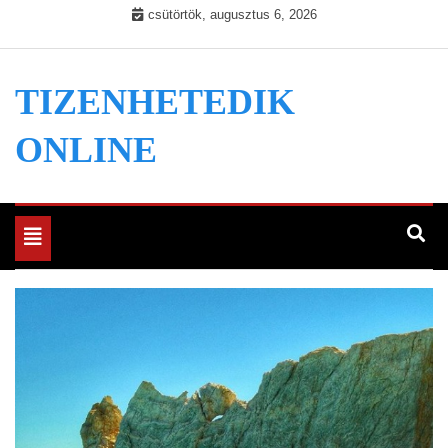
Skip
csütörtök, augusztus 6, 2026
to
content
TIZENHETEDIK
ONLINE
Toggle
navigation