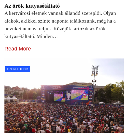
Az örök kutyasétáltató
A kertvárosi életnek vannak állandó szereplői. Olyan
alakok, akikkel szinte naponta találkozunk, még ha a
nevüket nem is tudjuk. Közéjük tartozik az örök
kutyasétáltató. Minden…
Read More
TIZENHETEDIK