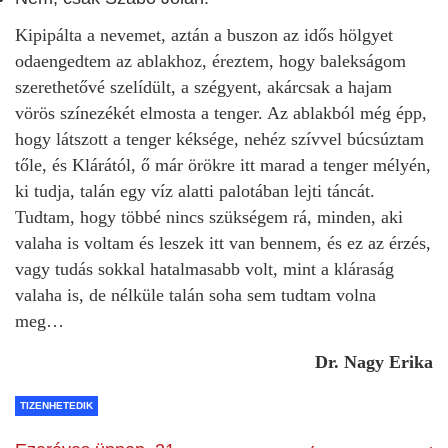
Kipipálta a nevemet, aztán a buszon az idős hölgyet
odaengedtem az ablakhoz, éreztem, hogy balekságom
szerethetővé szelídült, a szégyent, akárcsak a hajam
vörös színezékét elmosta a tenger. Az ablakból még épp,
hogy látszott a tenger kéksége, nehéz szívvel búcsúztam
tőle, és Klárától, ő már örökre itt marad a tenger mélyén,
ki tudja, talán egy víz alatti palotában lejti táncát.
Tudtam, hogy többé nincs szükségem rá, minden, aki
valaha is voltam és leszek itt van bennem, és ez az érzés,
vagy tudás sokkal hatalmasabb volt, mint a kláraság
valaha is, de nélküle talán soha sem tudtam volna
meg…
Dr. Nagy Erika
TIZENHETEDIK