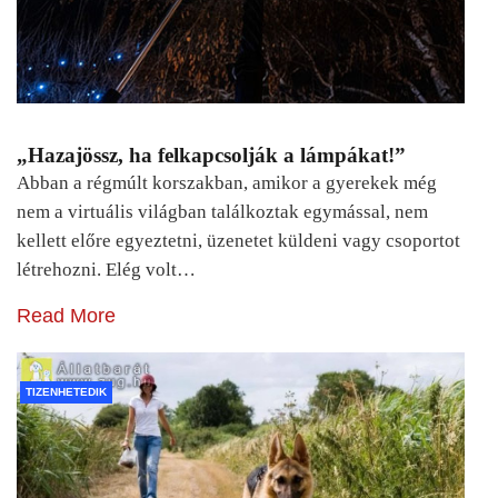
„Hazajössz, ha felkapcsolják a lámpákat!”
Abban a régmúlt korszakban, amikor a gyerekek még
nem a virtuális világban találkoztak egymással, nem
kellett előre egyeztetni, üzenetet küldeni vagy csoportot
létrehozni. Elég volt…
Read More
TIZENHETEDIK