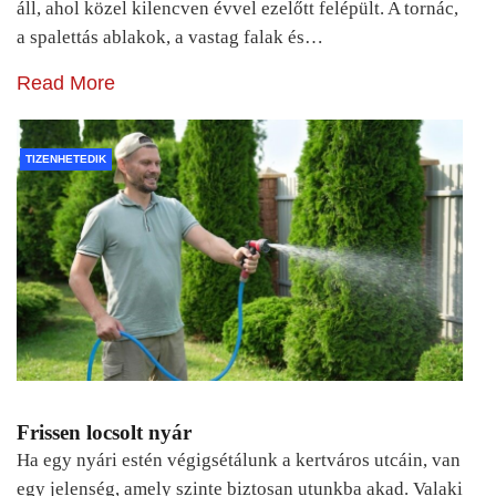
áll, ahol közel kilencven évvel ezelőtt felépült. A tornác,
a spalettás ablakok, a vastag falak és…
Read More
TIZENHETEDIK
Frissen locsolt nyár
Ha egy nyári estén végigsétálunk a kertváros utcáin, van
egy jelenség, amely szinte biztosan utunkba akad. Valaki