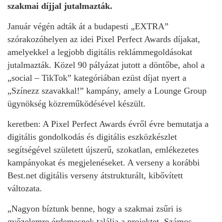
szakmai díjjal jutalmazták.
Január végén adták át a budapesti „EXTRA”
szórakozóhelyen az idei Pixel Perfect Awards díjakat,
amelyekkel a legjobb digitális reklámmegoldásokat
jutalmazták. Közel 90 pályázat jutott a döntőbe, ahol a
„social – TikTok” kategóriában ezüst díjat nyert a
„Színezz szavakkal!” kampány, amely a Lounge Group
ügynökség közreműködésével készült.
keretben: A Pixel Perfect Awards évről évre bemutatja a
digitális gondolkodás és digitális eszközkészlet
segítségével született újszerű, szokatlan, emlékezetes
kampányokat és megjelenéseket. A verseny a korábbi
Best.net digitális verseny átstrukturált, kibővített
változata.
„Nagyon bíztunk benne, hogy a szakmai zsűri is
győzelemre érdemesnek találja a projektet. Számos