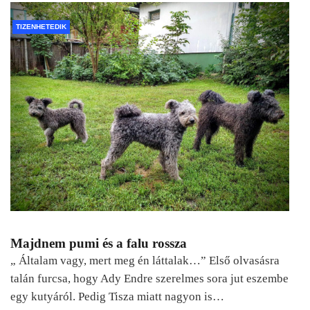
TIZENHETEDIK
Majdnem pumi és a falu rossza
„ Általam vagy, mert meg én láttalak…” Első olvasásra
talán furcsa, hogy Ady Endre szerelmes sora jut eszembe
egy kutyáról. Pedig Tisza miatt nagyon is…