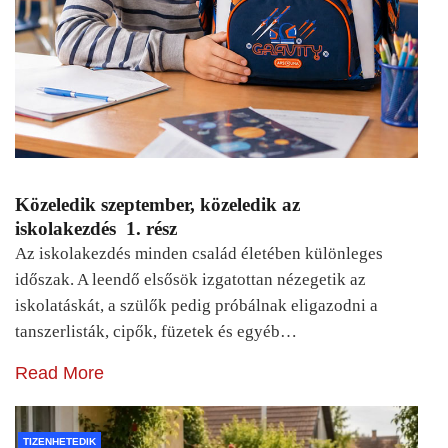
Közeledik szeptember, közeledik az
iskolakezdés 1. rész
Az iskolakezdés minden család életében különleges
időszak. A leendő elsősök izgatottan nézegetik az
iskolatáskát, a szülők pedig próbálnak eligazodni a
tanszerlisták, cipők, füzetek és egyéb…
Read More
TIZENHETEDIK