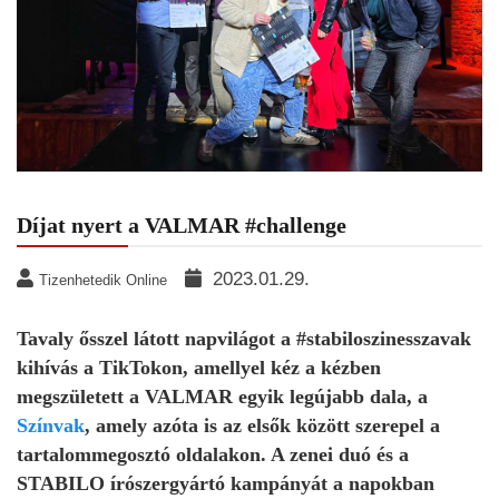
Díjat nyert a VALMAR #challenge
2023.01.29.
Tizenhetedik Online
Tavaly ősszel látott napvilágot a #stabiloszinesszavak
kihívás a TikTokon, amellyel kéz a kézben
megszületett a VALMAR egyik legújabb dala, a
Színvak
, amely azóta is az elsők között szerepel a
tartalommegosztó oldalakon. A zenei duó és a
STABILO írószergyártó kampányát a napokban