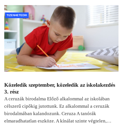
TIZENHETEDIK
Közeledik szeptember, közeledik az iskolakezdés
3. rész
A ceruzák birodalma Előző alkalommal az iskolában
célszerű cipőkig jutottunk. Ez alkalommal a ceruzák
birodalmában kalandozunk. Ceruza A tanórák
elmaradhatatlan eszköze. A kínálat szinte végtelen,…