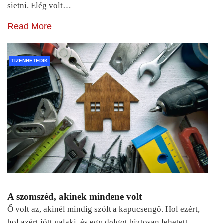
sietni. Elég volt…
Read More
TIZENHETEDIK
A szomszéd, akinek mindene volt
Ő volt az, akinél mindig szólt a kapucsengő. Hol ezért,
hol azért jött valaki, és egy dolgot biztosan lehetett