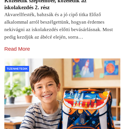
Közeledik szeptember, közeledik az
iskolakezdés 2. rész
Akvarellfesték, babzsák és a jó cipő titka Előző
alkalommal arról beszélgettünk, hogyan érdemes
nekivágni az iskolakezdés előtti bevásárlásnak. Most
pedig kezdjük az ábécé elején, sorra…
Read More
TIZENHETEDIK