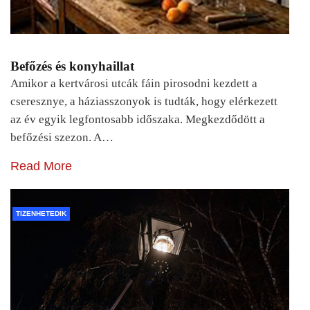
Befőzés és konyhaillat
Amikor a kertvárosi utcák fáin pirosodni kezdett a
cseresznye, a háziasszonyok is tudták, hogy elérkezett
az év egyik legfontosabb időszaka. Megkezdődött a
befőzési szezon. A…
Read More
TIZENHETEDIK