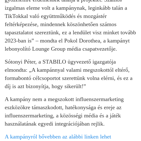
izgalmas eleme volt a kampánynak, leginkább talán a
TikTokkal való együttműködés és mozgástér
feltérképezése, mindennek köszönhetően számos
tapasztalatot szereztünk, ez a lendület visz minket tovább
2023-ban is” – mondta el Pokol Dorothea, a kampányt
lebonyolító Lounge Group média csapatvezetője.
Sótonyi Péter, a STABILO ügyvezető igazgatója
elmondta: „A kampánnyal valami megszokottól eltérő,
formabontó célcsoportot szerettünk volna elérni, és ez a
díj is azt bizonyítja, hogy sikerült!”
A kampány nem a megszokott influenszermarketing
eszközökre támaszkodott, hatékonysága és ereje az
influenszermarketing, a közösségi média és a játék
használatának egyedi integrációjában rejlik.
A kampányról bővebben az alábbi linken lehet