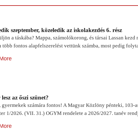
dik szeptember, közeledik az iskolakezdés 6. rész
ljön a táskába? Mappa, számolókorong, és társai Lassan kezd m
n több fontos alapfelszerelést vettünk számba, most pedig foly
More
lesz az őszi szünet?
, gyermekek számára fontos! A Magyar Közlöny pénteki, 103-a
ter 1/2026. (VII. 31.) OGYM rendelete a 2026/2027. tanév rend
More