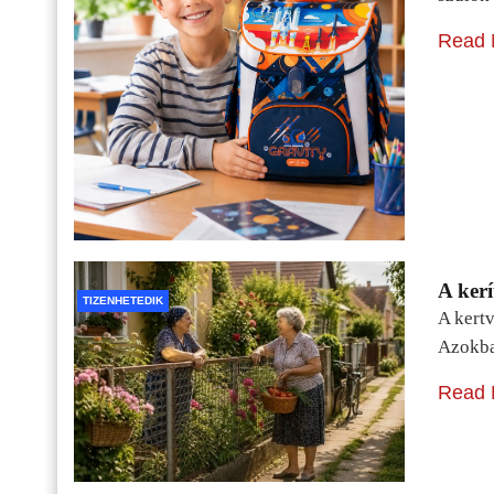
Read 
A kerí
TIZENHETEDIK
A kertv
Azokba
Read 