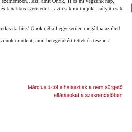
 a szememben…azt, amit Önök, Ti és mi végzünk nap,
 és fanatikus szeretettel…azt csak mi tudjuk…súlyát csak
etkezik, hisz’ Önök nélkül egyszerűen megállna az élet!
önök mindent, amit betegeinkért tettek és tesznek!
Március 1-től elhalasztják a nem sürgető
ellátásokat a szakrendelőben