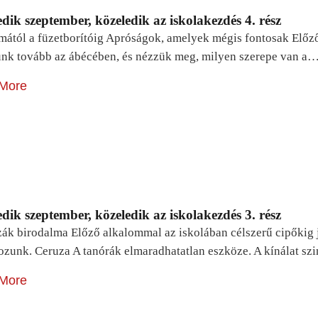
dik szeptember, közeledik az iskolakezdés 4. rész
mától a füzetborítóig Apróságok, amelyek mégis fontosak Előz
unk tovább az ábécében, és nézzük meg, milyen szerepe van a
More
dik szeptember, közeledik az iskolakezdés 3. rész
zák birodalma Előző alkalommal az iskolában célszerű cipőkig 
ozunk. Ceruza A tanórák elmaradhatatlan eszköze. A kínálat sz
More