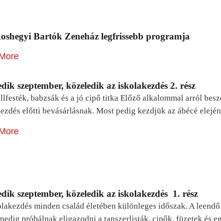
oshegyi Bartók Zeneház legfrissebb programja
More
dik szeptember, közeledik az iskolakezdés 2. rész
lfesték, babzsák és a jó cipő titka Előző alkalommal arról be
ezdés előtti bevásárlásnak. Most pedig kezdjük az ábécé elejé
More
dik szeptember, közeledik az iskolakezdés 1. rész
lakezdés minden család életében különleges időszak. A leendő e
pedig próbálnak eligazodni a tanszerlisták, cipők, füzetek és