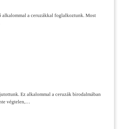
ő alkalommal a ceruzákkal foglalkoztunk. Most
…
jutottunk. Ez alkalommal a ceruzák birodalmában
inte végtelen,…