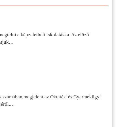
egtelni a képzeletbeli iskolatáska. Az előző
tatjuk…
s számában megjelent az Oktatási és Gyermekügyi
jéről.…