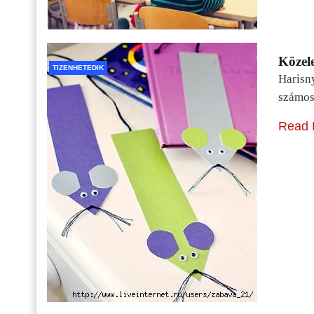
Közele
TIZENHETEDIK
Harisn
számos
Read 