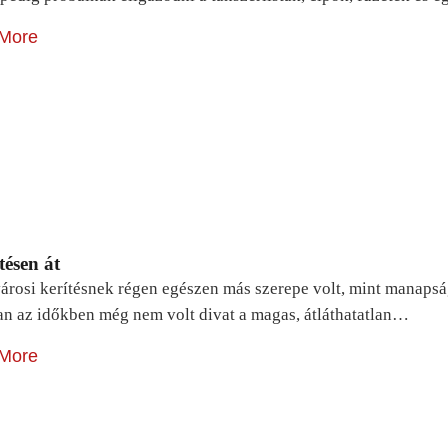
More
tésen át
árosi kerítésnek régen egészen más szerepe volt, mint manapsá
n az időkben még nem volt divat a magas, átláthatatlan…
More