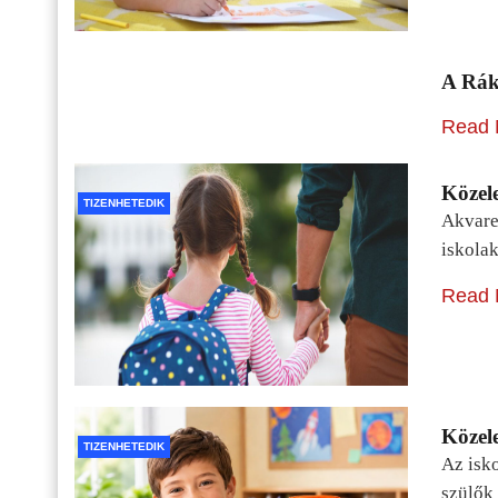
A Rák
Read 
Közele
TIZENHETEDIK
Akvarel
iskolak
Read 
Közele
TIZENHETEDIK
Az isko
szülők 