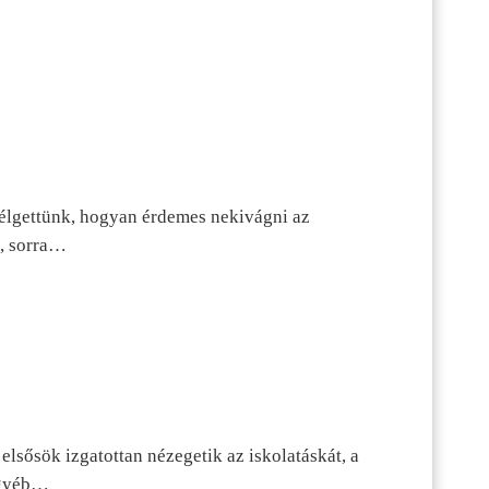
szélgettünk, hogyan érdemes nekivágni az
n, sorra…
lsősök izgatottan nézegetik az iskolatáskát, a
 egyéb…