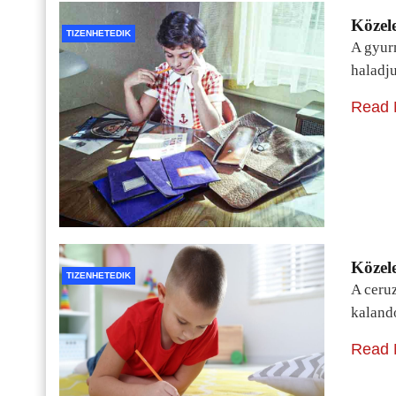
Közele
TIZENHETEDIK
A gyur
haladj
Read 
Közele
TIZENHETEDIK
A ceru
kaland
Read 