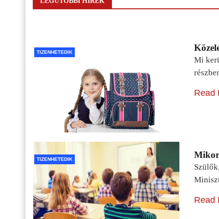
LEGUTÓBBI HÍREK
Közele
TIZENHETEDIK
Mi kerü
részbe
Read 
Mikor 
TIZENHETEDIK
Szülők
Minisz
Read 