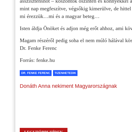
asszisztensnőt – köszöntök őszintén és könnyekkel
mint nap megfeszítve, végsőkig kimerülve, de hittel
mi érezzük…mi és a magyar beteg…
Isten áldja Önöket és adjon még erőt ahhoz, ami köv
Magam részéről pedig soha el nem múló hálával kösz
Dr. Fenke Ferenc
Forrás: fenke.hu
DR. FENKE FERENC
TIZENHETEDIK
Donáth Anna nekiment Magyarországnak