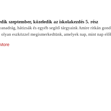
dik szeptember, közeledik az iskolakezdés 5. rész
yanadrág, hátizsák és egyéb segítő tárgyaink Amire ritkán gon
 olyan eszközzel megismerkedtünk, amelyek nap, mint nap elő
More