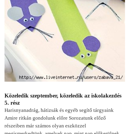
Közeledik szeptember, közeledik az iskolakezdés
5. rész
Harisnyanadrág, hátizsák és egyéb segítő tárgyaink
Amire ritkán gondolunk előre Sorozatunk előző
részeiben már számos olyan eszközzel
megismerkedtünk, amelyek nap, mint nap előkerülnek