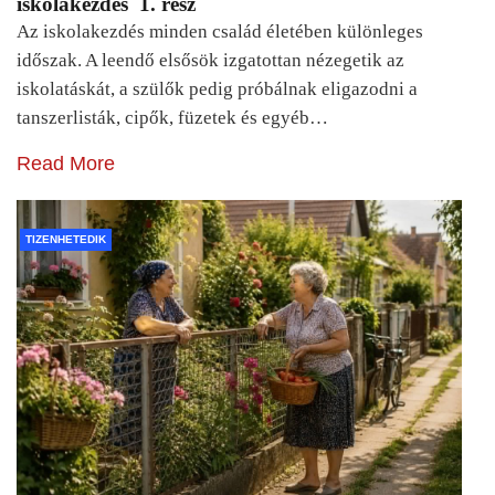
iskolakezdés 1. rész
Az iskolakezdés minden család életében különleges
időszak. A leendő elsősök izgatottan nézegetik az
iskolatáskát, a szülők pedig próbálnak eligazodni a
tanszerlisták, cipők, füzetek és egyéb…
Read More
TIZENHETEDIK