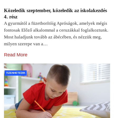
Közeledik szeptember, közeledik az iskolakezdés
4. rész
A gyurmától a füzetborítóig Apróságok, amelyek mégis
fontosak Előző alkalommal a ceruzákkal foglalkoztunk.
Most haladjunk tovább az ábécében, és nézzük meg,
milyen szerepe van a…
Read More
TIZENHETEDIK