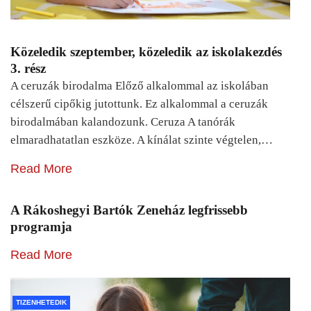
Közeledik szeptember, közeledik az iskolakezdés
3. rész
A ceruzák birodalma Előző alkalommal az iskolában
célszerű cipőkig jutottunk. Ez alkalommal a ceruzák
birodalmában kalandozunk. Ceruza A tanórák
elmaradhatatlan eszköze. A kínálat szinte végtelen,…
Read More
A Rákoshegyi Bartók Zeneház legfrissebb
programja
Read More
TIZENHETEDIK