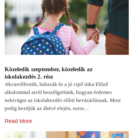
Közeledik szeptember, közeledik az
iskolakezdés 2. rész
Akvarellfesték, babzsák és a jó cipő titka Előző
alkalommal arról beszélgettünk, hogyan érdemes
nekivágni az iskolakezdés előtti bevásárlásnak. Most
pedig kezdjük az ábécé elején, sorra…
Read More