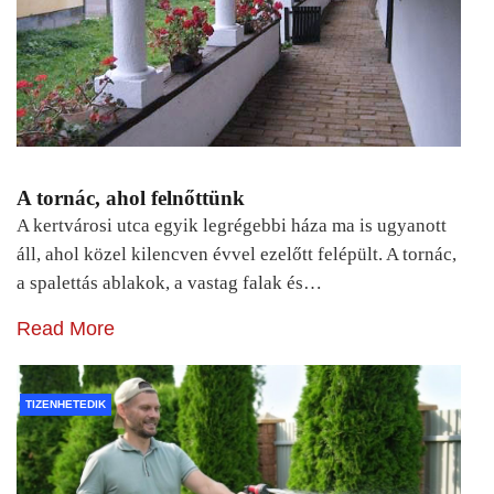
A tornác, ahol felnőttünk
A kertvárosi utca egyik legrégebbi háza ma is ugyanott
áll, ahol közel kilencven évvel ezelőtt felépült. A tornác,
a spalettás ablakok, a vastag falak és…
Read More
TIZENHETEDIK