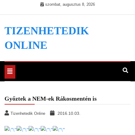
Skip
szombat, augusztus 8, 2026
to
content
TIZENHETEDIK
ONLINE
Toggle
navigation
Győztek a NEM-ek Rákosmentén is
2016.10.03.
Tizenhetedik Online