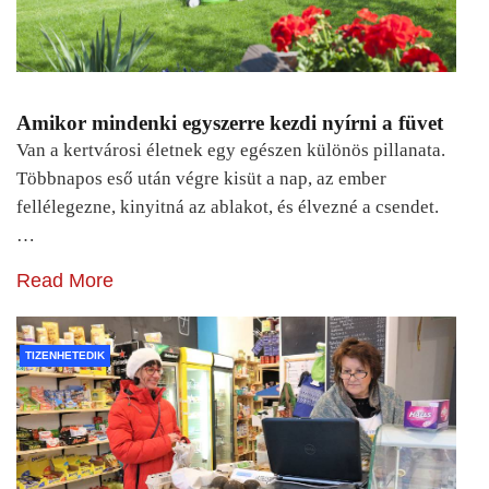
Amikor mindenki egyszerre kezdi nyírni a füvet
Van a kertvárosi életnek egy egészen különös pillanata.
Többnapos eső után végre kisüt a nap, az ember
fellélegezne, kinyitná az ablakot, és élvezné a csendet.
…
Read More
TIZENHETEDIK