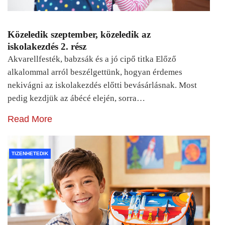
Közeledik szeptember, közeledik az
iskolakezdés 2. rész
Akvarellfesték, babzsák és a jó cipő titka Előző
alkalommal arról beszélgettünk, hogyan érdemes
nekivágni az iskolakezdés előtti bevásárlásnak. Most
pedig kezdjük az ábécé elején, sorra…
Read More
TIZENHETEDIK