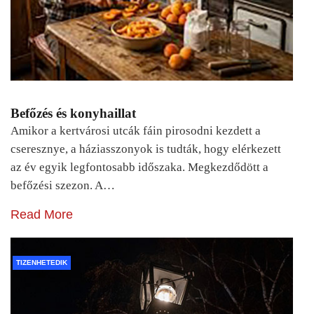
Befőzés és konyhaillat
Amikor a kertvárosi utcák fáin pirosodni kezdett a
cseresznye, a háziasszonyok is tudták, hogy elérkezett
az év egyik legfontosabb időszaka. Megkezdődött a
befőzési szezon. A…
Read More
TIZENHETEDIK