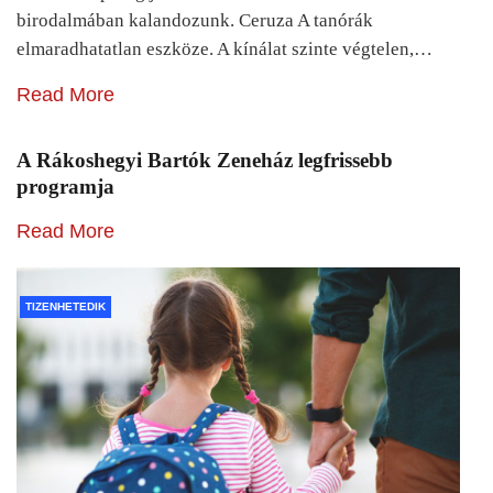
birodalmában kalandozunk. Ceruza A tanórák
elmaradhatatlan eszköze. A kínálat szinte végtelen,…
Read More
A Rákoshegyi Bartók Zeneház legfrissebb
programja
Read More
TIZENHETEDIK