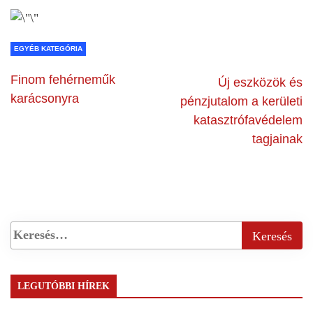
EGYÉB KATEGÓRIA
Finom fehérneműk
Új eszközök és
karácsonyra
pénzjutalom a kerületi
katasztrófavédelem
tagjainak
LEGUTÓBBI HÍREK