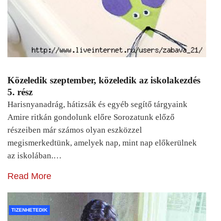
Közeledik szeptember, közeledik az iskolakezdés
5. rész
Harisnyanadrág, hátizsák és egyéb segítő tárgyaink
Amire ritkán gondolunk előre Sorozatunk előző
részeiben már számos olyan eszközzel
megismerkedtünk, amelyek nap, mint nap előkerülnek
az iskolában.…
Read More
TIZENHETEDIK