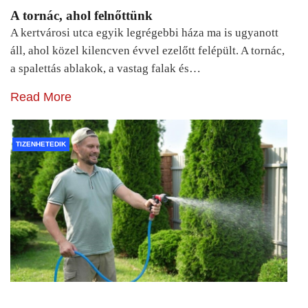
A tornác, ahol felnőttünk
A kertvárosi utca egyik legrégebbi háza ma is ugyanott
áll, ahol közel kilencven évvel ezelőtt felépült. A tornác,
a spalettás ablakok, a vastag falak és…
Read More
TIZENHETEDIK