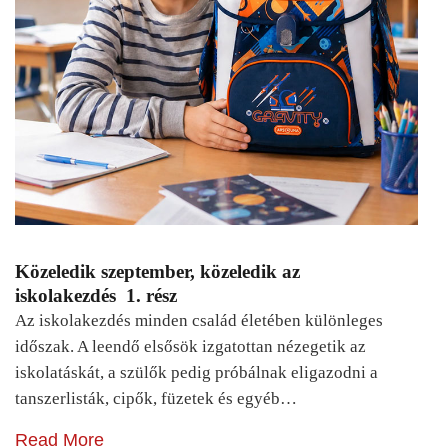
Közeledik szeptember, közeledik az
iskolakezdés 1. rész
Az iskolakezdés minden család életében különleges
időszak. A leendő elsősök izgatottan nézegetik az
iskolatáskát, a szülők pedig próbálnak eligazodni a
tanszerlisták, cipők, füzetek és egyéb…
Read More