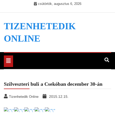
Skip
csütörtök, augusztus 6, 2026
to
content
TIZENHETEDIK
ONLINE
Toggle
navigation
Szilveszteri buli a Csekóban december 30-án
2015.12.15.
Tizenhetedik Online