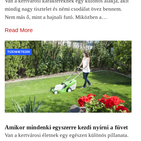
Van a kertvárosi karaktereknek egy különös alakja, akit
mindig nagy tisztelet és némi csodálat övez bennem.
Nem más ő, mint a hajnali futó. Miközben a…
Read More
TIZENHETEDIK
Amikor mindenki egyszerre kezdi nyírni a füvet
Van a kertvárosi életnek egy egészen különös pillanata.