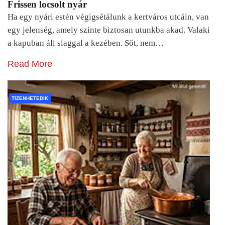
Frissen locsolt nyár
Ha egy nyári estén végigsétálunk a kertváros utcáin, van
egy jelenség, amely szinte biztosan utunkba akad. Valaki
a kapuban áll slaggal a kezében. Sőt, nem…
Read More
TIZENHETEDIK