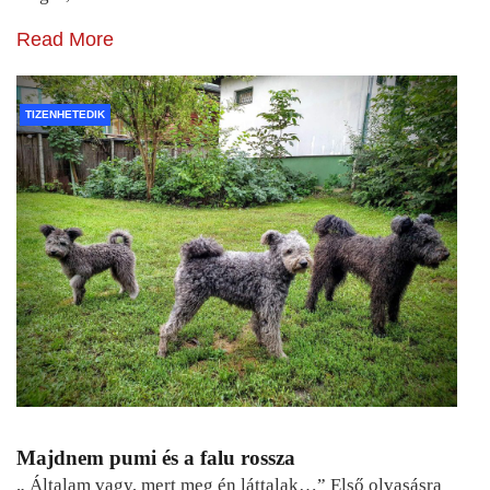
Read More
TIZENHETEDIK
Majdnem pumi és a falu rossza
„ Általam vagy, mert meg én láttalak…” Első olvasásra