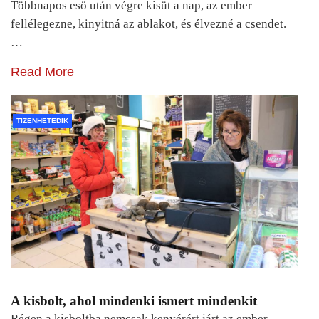
Többnapos eső után végre kisüt a nap, az ember
fellélegezne, kinyitná az ablakot, és élvezné a csendet.
…
Read More
TIZENHETEDIK
A kisbolt, ahol mindenki ismert mindenkit
Régen a kisboltba nemcsak kenyérért járt az ember.