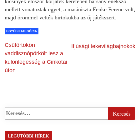
kicsinyek először körjáték keretében harsány énekszó
mellett vonatoztak egyet, a masiniszta Fenke Ferenc volt,
majd örömmel vették birtokukba az új játékszert.
EGYÉB KATEGÓRIA
Csütörtökön
Ifjúsági tekevilágbajnokok
vaddisznópörkölt lesz a
különlegesség a Cinkotai
úton
LEGUTÓBBI HÍREK