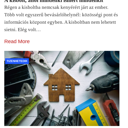
A kisbolt, ahol mindenki ismert mindenkit
Régen a kisboltba nemcsak kenyérért járt az ember.
Több volt egyszerű bevásárlóhelynél: közösségi pont és
információs központ egyben. A kisboltban nem lehetett
sietni. Elég volt…
Read More
TIZENHETEDIK