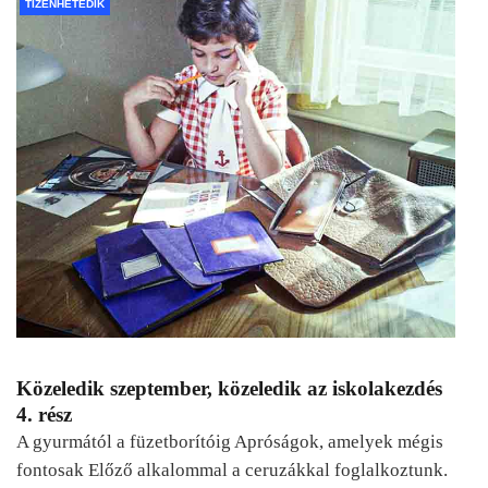
TIZENHETEDIK
Közeledik szeptember, közeledik az iskolakezdés
4. rész
A gyurmától a füzetborítóig Apróságok, amelyek mégis
fontosak Előző alkalommal a ceruzákkal foglalkoztunk.