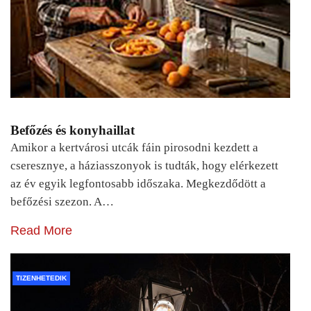
Befőzés és konyhaillat
Amikor a kertvárosi utcák fáin pirosodni kezdett a
cseresznye, a háziasszonyok is tudták, hogy elérkezett
az év egyik legfontosabb időszaka. Megkezdődött a
befőzési szezon. A…
Read More
TIZENHETEDIK