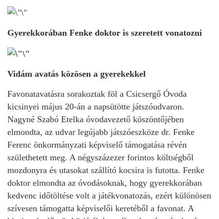
Gyerekkorában Fenke doktor is szeretett vonatozni
Vidám avatás közösen a gyerekekkel
Favonatavatásra sorakoztak föl a Csicsergő Óvoda
kicsinyei május 20-án a napsütötte játszóudvaron.
Nagyné Szabó Etelka óvodavezető köszöntőjében
elmondta, az udvar legújabb játszóeszköze dr. Fenke
Ferenc önkormányzati képviselő támogatása révén
születhetett meg. A négyszázezer forintos költségből
mozdonyra és utasokat szállító kocsira is futotta. Fenke
doktor elmondta az óvodásoknak, hogy gyerekkorában
kedvenc időtöltése volt a játékvonatozás, ezért különösen
szívesen támogatta képviselői keretéből a favonat. A