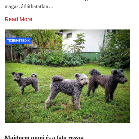
magas, átláthatatlan…
Read More
TIZENHETEDIK
Majdnem pumi és a falu rossza