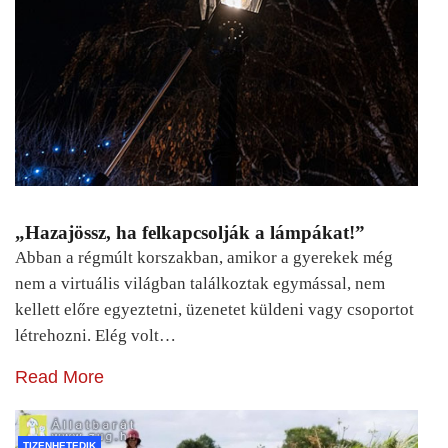
„Hazajössz, ha felkapcsolják a lámpákat!”
Abban a régmúlt korszakban, amikor a gyerekek még
nem a virtuális világban találkoztak egymással, nem
kellett előre egyeztetni, üzenetet küldeni vagy csoportot
létrehozni. Elég volt…
Read More
TIZENHETEDIK