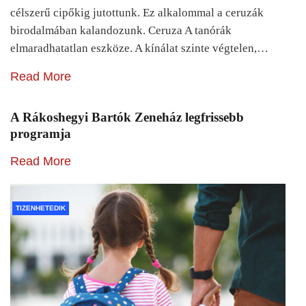
célszerű cipőkig jutottunk. Ez alkalommal a ceruzák
birodalmában kalandozunk. Ceruza A tanórák
elmaradhatatlan eszköze. A kínálat szinte végtelen,…
Read More
A Rákoshegyi Bartók Zeneház legfrissebb
programja
Read More
TIZENHETEDIK