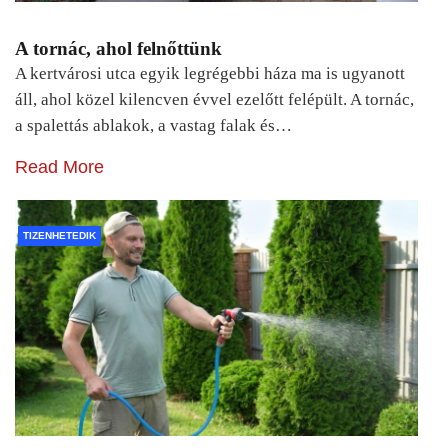
A tornác, ahol felnőttünk
A kertvárosi utca egyik legrégebbi háza ma is ugyanott
áll, ahol közel kilencven évvel ezelőtt felépült. A tornác,
a spalettás ablakok, a vastag falak és…
Read More
TIZENHETEDIK