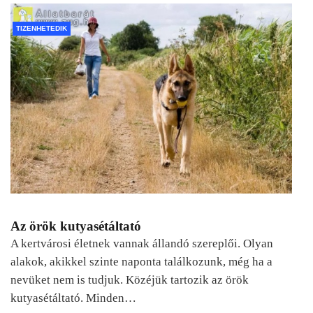
TIZENHETEDIK
Az örök kutyasétáltató
A kertvárosi életnek vannak állandó szereplői. Olyan
alakok, akikkel szinte naponta találkozunk, még ha a
nevüket nem is tudjuk. Közéjük tartozik az örök
kutyasétáltató. Minden…