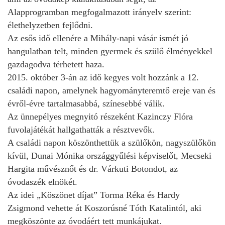
Alapprogramban megfogalmazott irányelv szerint:
élethelyzetben fejlődni.
Az esős idő ellenére a Mihály-napi vásár ismét jó
hangulatban telt, minden gyermek és szülő élményekkel
gazdagodva térhetett haza.
2015. október 3-án az idő kegyes volt hozzánk a 12.
családi napon, amelynek hagyományteremtő ereje van és
évről-évre tartalmasabbá, színesebbé válik.
Az ünnepélyes megnyitó részeként Kazinczy Flóra
fuvolajátékát hallgathatták a résztvevők.
A családi napon köszönthettük a szülőkön, nagyszülőkön
kívül, Dunai Mónika országgyűlési képviselőt, Mecseki
Hargita művésznőt és dr. Várkuti Botondot, az
óvodaszék elnökét.
Az idei „Köszönet díjat” Torma Réka és Hardy
Zsigmond vehette át Koszorúsné Tóth Katalintól, aki
megköszönte az óvodáért tett munkájukat.