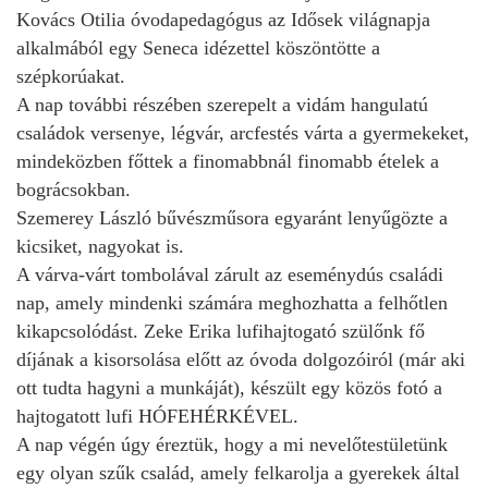
Kovács Otilia óvodapedagógus az Idősek világnapja
alkalmából egy Seneca idézettel köszöntötte a
szépkorúakat.
A nap további részében szerepelt a vidám hangulatú
családok versenye, légvár, arcfestés várta a gyermekeket,
mindeközben főttek a finomabbnál finomabb ételek a
bográcsokban.
Szemerey László bűvészműsora egyaránt lenyűgözte a
kicsiket, nagyokat is.
A várva-várt tombolával zárult az eseménydús családi
nap, amely mindenki számára meghozhatta a felhőtlen
kikapcsolódást. Zeke Erika lufihajtogató szülőnk fő
díjának a kisorsolása előtt az óvoda dolgozóiról (már aki
ott tudta hagyni a munkáját), készült egy közös fotó a
hajtogatott lufi HÓFEHÉRKÉVEL.
A nap végén úgy éreztük, hogy a mi nevelőtestületünk
egy olyan szűk család, amely felkarolja a gyerekek által