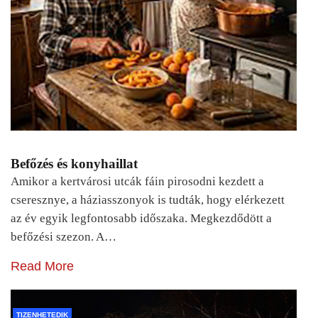
Befőzés és konyhaillat
Amikor a kertvárosi utcák fáin pirosodni kezdett a
cseresznye, a háziasszonyok is tudták, hogy elérkezett
az év egyik legfontosabb időszaka. Megkezdődött a
befőzési szezon. A…
Read More
TIZENHETEDIK