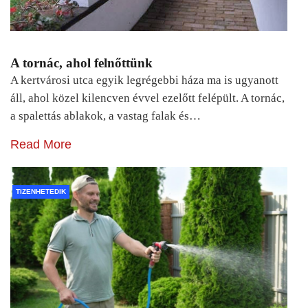
A tornác, ahol felnőttünk
A kertvárosi utca egyik legrégebbi háza ma is ugyanott
áll, ahol közel kilencven évvel ezelőtt felépült. A tornác,
a spalettás ablakok, a vastag falak és…
Read More
TIZENHETEDIK