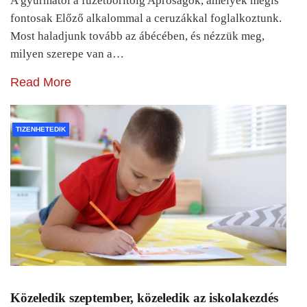
A gyurmától a füzetborítóig Apróságok, amelyek mégis
fontosak Előző alkalommal a ceruzákkal foglalkoztunk.
Most haladjunk tovább az ábécében, és nézzük meg,
milyen szerepe van a…
Read More
TIZENHETEDIK
Közeledik szeptember, közeledik az iskolakezdés