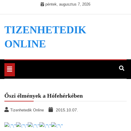
Skip
péntek, augusztus 7, 2026
to
content
TIZENHETEDIK
ONLINE
Toggle
navigation
Őszi élmények a Hófehérkében
2015.10.07.
Tizenhetedik Online