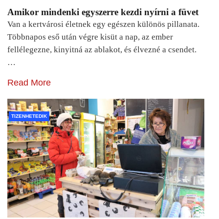
Amikor mindenki egyszerre kezdi nyírni a füvet
Van a kertvárosi életnek egy egészen különös pillanata.
Többnapos eső után végre kisüt a nap, az ember
fellélegezne, kinyitná az ablakot, és élvezné a csendet.
…
Read More
TIZENHETEDIK