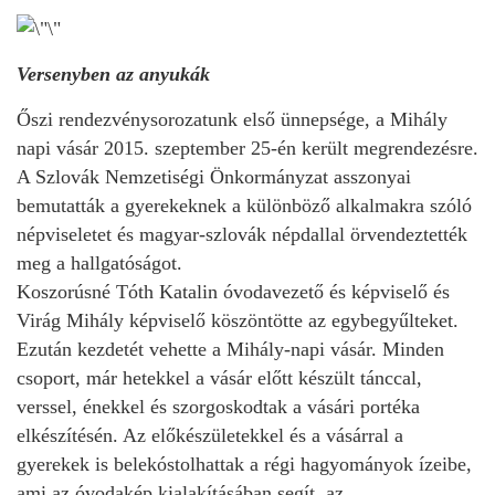
Versenyben az anyukák
Őszi rendezvénysorozatunk első ünnepsége, a Mihály
napi vásár 2015. szeptember 25-én került megrendezésre.
A Szlovák Nemzetiségi Önkormányzat asszonyai
bemutatták a gyerekeknek a különböző alkalmakra szóló
népviseletet és magyar-szlovák népdallal örvendeztették
meg a hallgatóságot.
Koszorúsné Tóth Katalin óvodavezető és képviselő és
Virág Mihály képviselő köszöntötte az egybegyűlteket.
Ezután kezdetét vehette a Mihály-napi vásár. Minden
csoport, már hetekkel a vásár előtt készült tánccal,
verssel, énekkel és szorgoskodtak a vásári portéka
elkészítésén. Az előkészületekkel és a vásárral a
gyerekek is belekóstolhattak a régi hagyományok ízeibe,
ami az óvodakép kialakításában segít, az