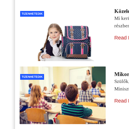
Közele
TIZENHETEDIK
Mi kerü
részbe
Read 
Mikor 
TIZENHETEDIK
Szülők
Minisz
Read 