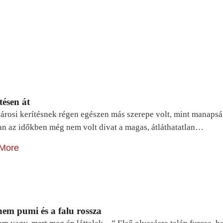
tésen át
árosi kerítésnek régen egészen más szerepe volt, mint manapsá
n az időkben még nem volt divat a magas, átláthatatlan…
More
em pumi és a falu rossza