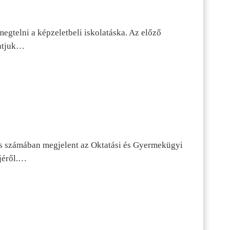
egtelni a képzeletbeli iskolatáska. Az előző
tatjuk…
s számában megjelent az Oktatási és Gyermekügyi
jéről.…