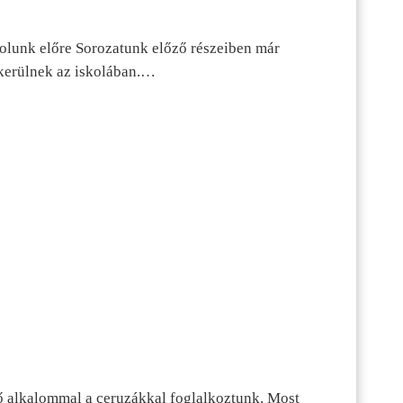
dolunk előre Sorozatunk előző részeiben már
kerülnek az iskolában.…
ő alkalommal a ceruzákkal foglalkoztunk. Most