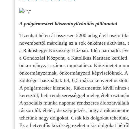
A polgármesteri köszentnyilvánítás piillanatai
Tizenhat héten át összesen 3200 adag ételt osztott
novembertől márciusig az a sok önkéntes aktivista,
a Rákoshegyi Közösségi Házban. Idén harmadik éve s
a Gondozási Központ, a Katolikus Karitasz kerületi s
önkormányzat számos munkatársa. Köszönetet mondo
önkormányzatnak, önkormányzati képviselőknek. A f
zöldséget használtak fel, 6,5 mázsa kenyeret osztott
A polgármester kiemelte, Rákosmentén kívül nincs a
keresztül, heti rendszerességgel meleg ételt osztan
A szociális munka naponta rendszeres áldozatvállalá
rászorulók életét, de szép jelzés, hogy a rákosmenti
tehetünk nagy dolgokat. Csak kis dolgokat tehetünk, 
Ez a hetvenfős közösség ezeket a kis dolgokat hétrő