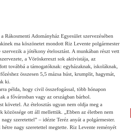
 ki a Rákosmenti Adományház Egyesület szervezésében
 akinek ma köszönetet mondott Riz Levente polgármester
zervezik a jótékony ételosztást. A munkában részt vett
zervezete, a Vöröskereszt sok aktivistája, az
tt továbbá a támogatóknak: egyházaknak, iskoláknak,
őzéshez összesen 5,5 mázsa húst, krumplit, hagymát,
ak ki.
rra példa, hogy civil összefogással, több hónapon
ának a fővárosban vagy az országban bárhol.
st követel. Az ételosztás ugyan nem oldja meg a
ek közössége ott áll mellettük. „Ebben az életben nem
nagy szeretettel” – idézte Teréz anyát a polgármester.
l hétre nagy szeretettel megtette. Riz Levente reményét