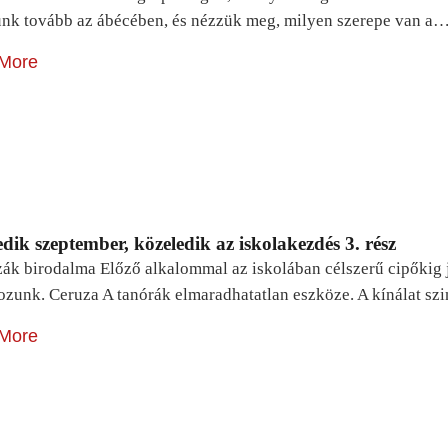
unk tovább az ábécében, és nézzük meg, milyen szerepe van a
More
dik szeptember, közeledik az iskolakezdés 3. rész
zák birodalma Előző alkalommal az iskolában célszerű cipőkig 
ozunk. Ceruza A tanórák elmaradhatatlan eszköze. A kínálat sz
More