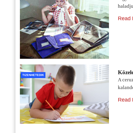
haladj
Read 
Közele
TIZENHETEDIK
A ceru
kaland
Read 