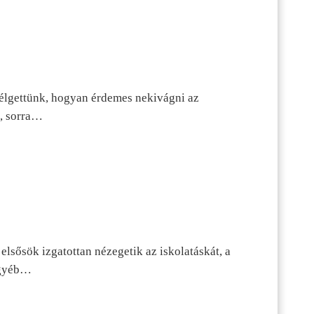
szélgettünk, hogyan érdemes nekivágni az
n, sorra…
lsősök izgatottan nézegetik az iskolatáskát, a
 egyéb…