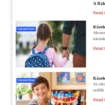
A Rák
Read 
Közele
TIZENHETEDIK
Akvarel
iskolak
Read 
Közele
TIZENHETEDIK
Az isko
szülők 
Read 