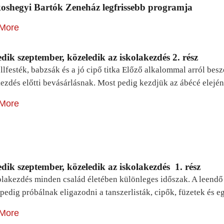
oshegyi Bartók Zeneház legfrissebb programja
More
dik szeptember, közeledik az iskolakezdés 2. rész
lfesték, babzsák és a jó cipő titka Előző alkalommal arról be
ezdés előtti bevásárlásnak. Most pedig kezdjük az ábécé elejé
More
dik szeptember, közeledik az iskolakezdés 1. rész
lakezdés minden család életében különleges időszak. A leendő e
pedig próbálnak eligazodni a tanszerlisták, cipők, füzetek és
More