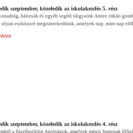
dik szeptember, közeledik az iskolakezdés 5. rész
yanadrág, hátizsák és egyéb segítő tárgyaink Amire ritkán gon
 olyan eszközzel megismerkedtünk, amelyek nap, mint nap elő
More
dik szeptember, közeledik az iskolakezdés 4. rész
mától a füzetborítóig Apróságok, amelyek mégis fontosak Előz