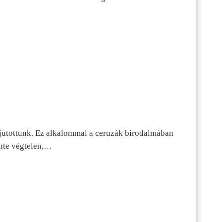
…
jutottunk. Ez alkalommal a ceruzák birodalmában
inte végtelen,…