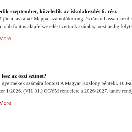
dik szeptember, közeledik az iskolakezdés 6. rész
ljön a táskába? Mappa, számolókorong, és társai Lassan kezd m
n több fontos alapfelszerelést vettünk számba, most pedig foly
More
lesz az őszi szünet?
, gyermekek számára fontos! A Magyar Közlöny pénteki, 103-a
ter 1/2026. (VII. 31.) OGYM rendelete a 2026/2027. tanév rend
More