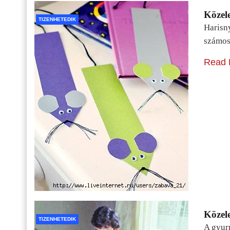
Közele
TIZENHETEDIK
Harisn
számos
Read 
Közele
TIZENHETEDIK
A gyur