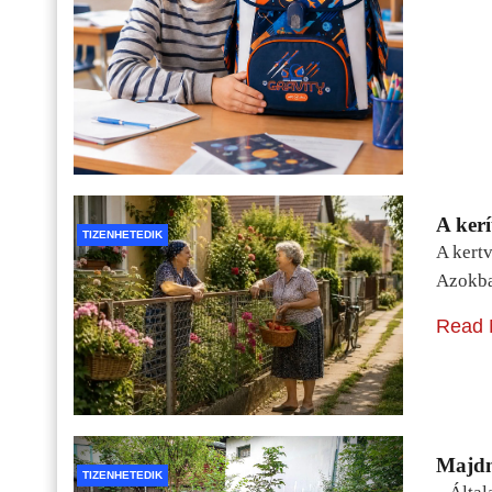
A kerí
TIZENHETEDIK
A kertv
Azokba
Read 
Majdn
TIZENHETEDIK