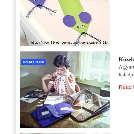
Közele
TIZENHETEDIK
A gyur
haladj
Read 