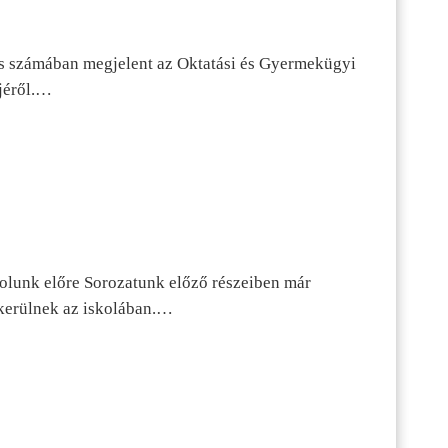
s számában megjelent az Oktatási és Gyermekügyi
jéről.…
dolunk előre Sorozatunk előző részeiben már
kerülnek az iskolában.…