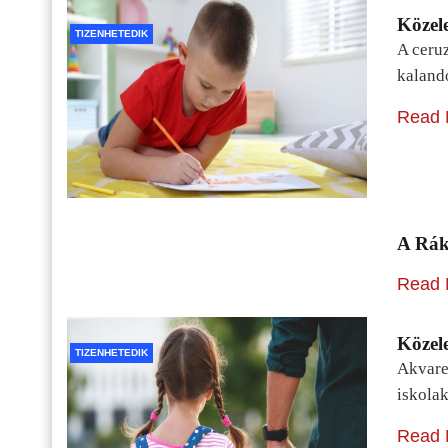
Közele
TIZENHETEDIK
A ceru
kaland
Read 
A Rák
Read 
Közele
TIZENHETEDIK
Akvarel
iskolak
Read 