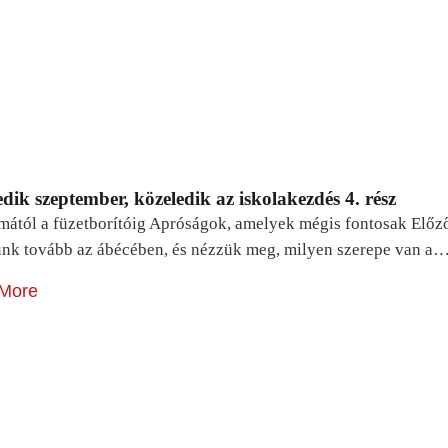
dik szeptember, közeledik az iskolakezdés 4. rész
mától a füzetborítóig Apróságok, amelyek mégis fontosak Előz
unk tovább az ábécében, és nézzük meg, milyen szerepe van a
More