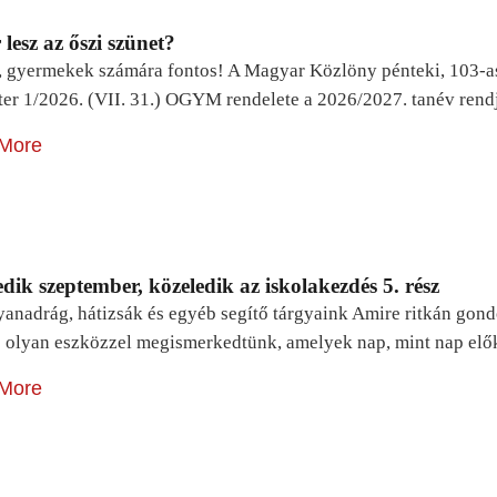
lesz az őszi szünet?
, gyermekek számára fontos! A Magyar Közlöny pénteki, 103-a
ter 1/2026. (VII. 31.) OGYM rendelete a 2026/2027. tanév rend
More
dik szeptember, közeledik az iskolakezdés 5. rész
yanadrág, hátizsák és egyéb segítő tárgyaink Amire ritkán gon
 olyan eszközzel megismerkedtünk, amelyek nap, mint nap elő
More