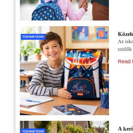
Közele
TIZENHETEDIK
Az isko
szülők 
Read 
A kerí
TIZENHETEDIK