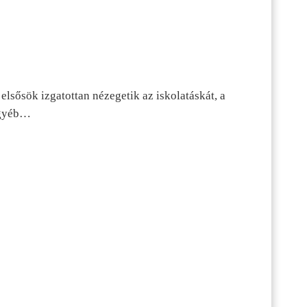
lsősök izgatottan nézegetik az iskolatáskát, a
 egyéb…