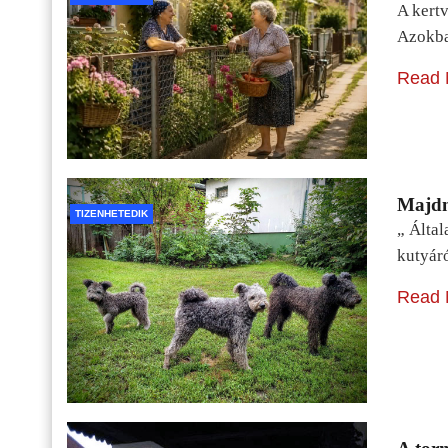
A kertv
Azokba
Read 
Majdn
TIZENHETEDIK
„ Álta
kutyár
Read 