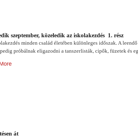
dik szeptember, közeledik az iskolakezdés 1. rész
lakezdés minden család életében különleges időszak. A leendő e
pedig próbálnak eligazodni a tanszerlisták, cipők, füzetek és
More
tésen át