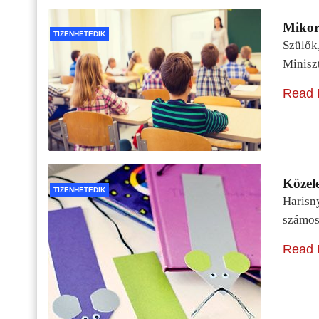
Mikor 
TIZENHETEDIK
Szülők
Minisz
Read 
Közele
TIZENHETEDIK
Harisn
számos
Read 