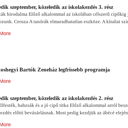
dik szeptember, közeledik az iskolakezdés 3. rész
zák birodalma Előző alkalommal az iskolában célszerű cipőkig 
ozunk. Ceruza A tanórák elmaradhatatlan eszköze. A kínálat sz
More
oshegyi Bartók Zeneház legfrissebb programja
More
dik szeptember, közeledik az iskolakezdés 2. rész
lfesték, babzsák és a jó cipő titka Előző alkalommal arról be
ezdés előtti bevásárlásnak. Most pedig kezdjük az ábécé elejé
More