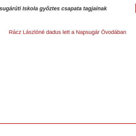
sugárúti Iskola győztes csapata tagjainak
Rácz Lászlóné dadus lett a Napsugár Óvodában