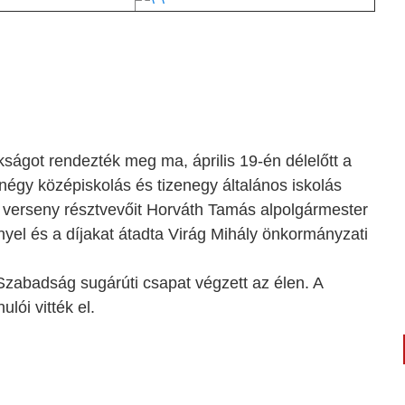
kságot rendezték meg ma, április 19-én délelőtt a
 négy középiskolás és tizenegy általános iskolás
i verseny résztvevőit Horváth Tamás alpolgármester
nyel és a díjakat átadta Virág Mihály önkormányzati
 Szabadság sugárúti csapat végzett az élen. A
lói vitték el.