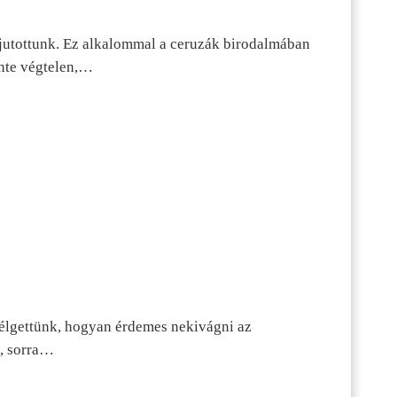
jutottunk. Ez alkalommal a ceruzák birodalmában
inte végtelen,…
szélgettünk, hogyan érdemes nekivágni az
n, sorra…