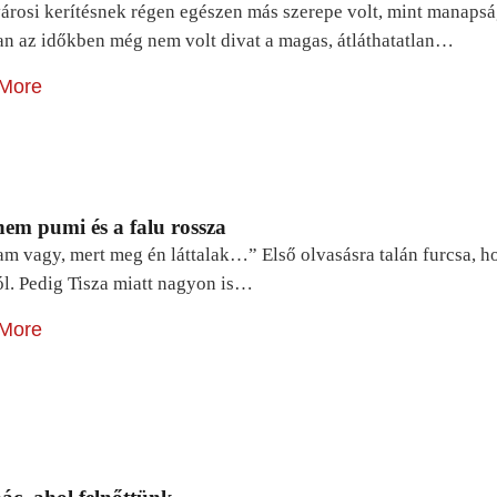
árosi kerítésnek régen egészen más szerepe volt, mint manapsá
n az időkben még nem volt divat a magas, átláthatatlan…
More
em pumi és a falu rossza
lam vagy, mert meg én láttalak…” Első olvasásra talán furcsa, 
ól. Pedig Tisza miatt nagyon is…
More