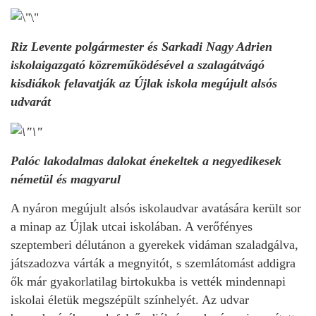
Riz Levente polgármester és Sarkadi Nagy Adrien
iskolaigazgató közreműködésével a szalagátvágó
kisdiákok felavatják az Újlak iskola megújult alsós
udvarát
Palóc lakodalmas dalokat énekeltek a negyedikesek
németül és magyarul
A nyáron megújult alsós iskolaudvar avatására került sor
a minap az Újlak utcai iskolában. A verőfényes
szeptemberi délutánon a gyerekek vidáman szaladgálva,
játszadozva várták a megnyitót, s szemlátomást addigra
ők már gyakorlatilag birtokukba is vették mindennapi
iskolai életük megszépült színhelyét. Az udvar