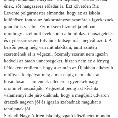
ének, sőt hangszeres előadás is. Ezt követően Riz
Levente polgármester elmondta, hogy ez az iskola
különösen fontos az önkormányzat számára s igyekeznek
gondját is viselni. Ezt mi sem bizonyítja jobban,
minthogy az elmúlt évek során a homlokzati hőszigetelés
és nyílászárócsere folytán a külseje már megváltozott. A
belsőn pedig még van mit alakítani, amit szintén
szeretnének el is végezni. Személy szerint nem igazán
kedveli az átadó ünnepségeket, hiszen nem ez a lényeg.
Példaként említette, hogy a szintén az Újlakban elkészült
műfüves focipályát még a mai napig nem adták át
hivatalosan – ám ennek ellenére a gyerekek nagy
örömmel használják. Végezetül pedig azt kívánta
valamennyi ide járó diáknak, hogy a megújult udvaron
érezzék nagyon jól és igazán szabadnak magukat s
tanuljanak jól.
Sarkadi Nagy Adrien iskolaigazgató köszönetet mondott