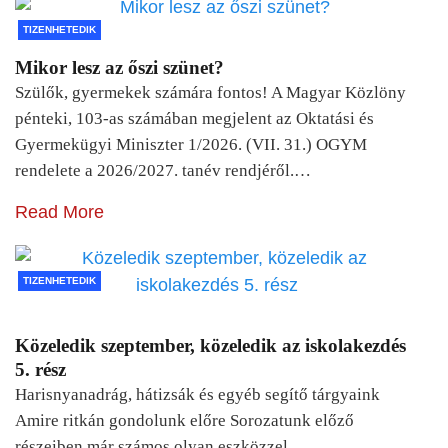
TIZENHETEDIK
Mikor lesz az őszi szünet?
Szülők, gyermekek számára fontos! A Magyar Közlöny
pénteki, 103-as számában megjelent az Oktatási és
Gyermekügyi Miniszter 1/2026. (VII. 31.) OGYM
rendelete a 2026/2027. tanév rendjéről.…
Read More
TIZENHETEDIK
Közeledik szeptember, közeledik az iskolakezdés
5. rész
Harisnyanadrág, hátizsák és egyéb segítő tárgyaink
Amire ritkán gondolunk előre Sorozatunk előző
részeiben már számos olyan eszközzel