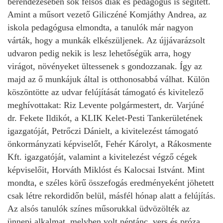
berendezésében sok felsős diák és pedagógus is segített.
Amint a műsort vezető Giliczéné Komjáthy Andrea, az
iskola pedagógusa elmondta, a tanulók már nagyon
várták, hogy a munkák elkészüljenek. Az újjávarázsolt
udvaron pedig nekik is lesz lehetőségük arra, hogy
virágot, növényeket ültessenek s gondozzanak. Így az
majd az ő munkájuk által is otthonosabbá válhat. Külön
köszöntötte az udvar felújítását támogató és kivitelező
meghívottakat: Riz Levente polgármestert, dr. Varjúné
dr. Fekete Ildikót, a KLIK Kelet-Pesti Tankerületének
igazgatóját, Petrőczi Dánielt, a kivitelezést támogató
önkormányzati képviselőt, Fehér Károlyt, a Rákosmente
Kft. igazgatóját, valamint a kivitelezést végző cégek
képviselőit, Horváth Miklóst és Kalocsai Istvánt. Mint
mondta, e széles körű összefogás eredményeként jöhetett
csak létre rekordidőn belül, másfél hónap alatt a felújítás.
Az alsós tanulók színes műsorukkal üdvözölték az
ünnepi alkalmat, melyben volt néptánc, vers és próza,