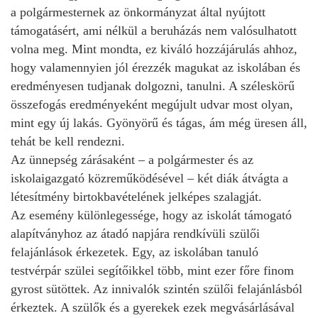
a polgármesternek az önkormányzat által nyújtott
támogatásért, ami nélkül a beruházás nem valósulhatott
volna meg. Mint mondta, ez kiváló hozzájárulás ahhoz,
hogy valamennyien jól érezzék magukat az iskolában és
eredményesen tudjanak dolgozni, tanulni. A széleskörű
összefogás eredményeként megújult udvar most olyan,
mint egy új lakás. Gyönyörű és tágas, ám még üresen áll,
tehát be kell rendezni.
Az ünnepség zárásaként – a polgármester és az
iskolaigazgató közreműködésével – két diák átvágta a
létesítmény birtokbavételének jelképes szalagját.
Az esemény különlegessége, hogy az iskolát támogató
alapítványhoz az átadó napjára rendkívüli szülői
felajánlások érkezetek. Egy, az iskolában tanuló
testvérpár szülei segítőikkel több, mint ezer főre finom
gyrost sütöttek. Az innivalók szintén szülői felajánlásból
érkeztek. A szülők és a gyerekek ezek megvásárlásával