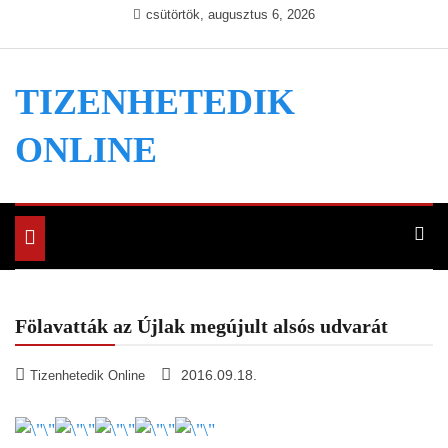
Skip
csütörtök, augusztus 6, 2026
to
content
TIZENHETEDIK
ONLINE
Toggle
navigation
Fölavatták az Újlak megújult alsós udvarát
2016.09.18.
Tizenhetedik Online