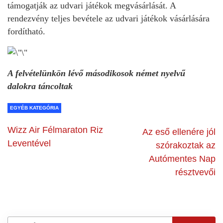
támogatják az udvari játékok megvásárlását. A
rendezvény teljes bevétele az udvari játékok vásárlására
fordítható.
A felvételünkön lévő másodikosok német nyelvű
dalokra táncoltak
EGYÉB KATEGÓRIA
Wizz Air Félmaraton Riz
Az eső ellenére jól
Leventével
szórakoztak az
Autómentes Nap
résztvevői