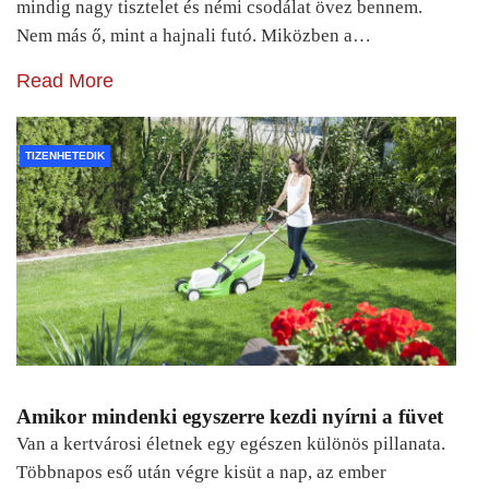
mindig nagy tisztelet és némi csodálat övez bennem.
Nem más ő, mint a hajnali futó. Miközben a…
Read More
TIZENHETEDIK
Amikor mindenki egyszerre kezdi nyírni a füvet
Van a kertvárosi életnek egy egészen különös pillanata.
Többnapos eső után végre kisüt a nap, az ember