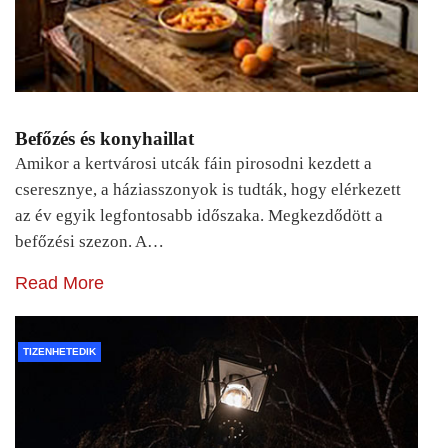
Befőzés és konyhaillat
Amikor a kertvárosi utcák fáin pirosodni kezdett a
cseresznye, a háziasszonyok is tudták, hogy elérkezett
az év egyik legfontosabb időszaka. Megkezdődött a
befőzési szezon. A…
Read More
TIZENHETEDIK