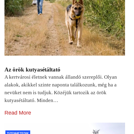
Az örök kutyasétáltató
A kertvárosi életnek vannak állandó szereplői. Olyan
alakok, akikkel szinte naponta találkozunk, még ha a
nevüket nem is tudjuk. Közéjük tartozik az örök
kutyasétáltató. Minden…
Read More
TIZENHETEDIK