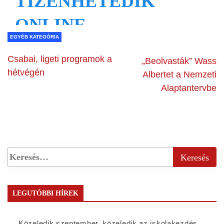
EGYÉB KATEGÓRIA
Csabai, ligeti programok a
„Beolvasták” Wass
hétvégén
Albertet a Nemzeti
Alaptantervbe
LEGUTÓBBI HÍREK
Közeledik szeptember, közeledik az iskolakezdés