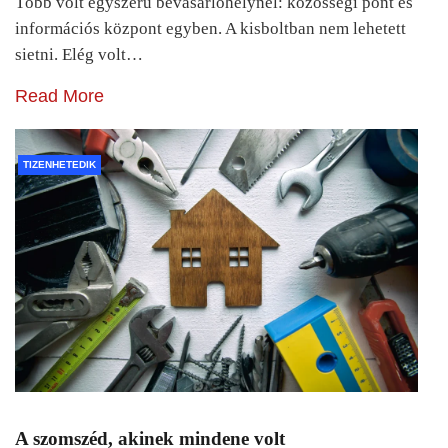
Több volt egyszerű bevásárlóhelynél: közösségi pont és
információs központ egyben. A kisboltban nem lehetett
sietni. Elég volt…
Read More
TIZENHETEDIK
A szomszéd, akinek mindene volt