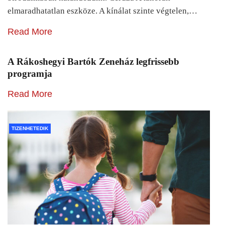
elmaradhatatlan eszköze. A kínálat szinte végtelen,…
Read More
A Rákoshegyi Bartók Zeneház legfrissebb
programja
Read More
TIZENHETEDIK