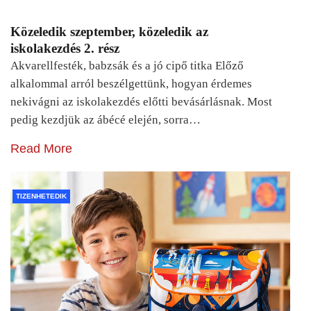
Közeledik szeptember, közeledik az
iskolakezdés 2. rész
Akvarellfesték, babzsák és a jó cipő titka Előző
alkalommal arról beszélgettünk, hogyan érdemes
nekivágni az iskolakezdés előtti bevásárlásnak. Most
pedig kezdjük az ábécé elején, sorra…
Read More
TIZENHETEDIK