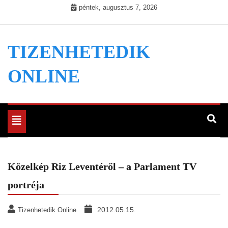
Skip
péntek, augusztus 7, 2026
to
content
TIZENHETEDIK
ONLINE
Toggle
navigation
Közelkép Riz Leventéről – a Parlament TV
portréja
2012.05.15.
Tizenhetedik Online