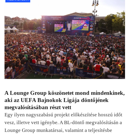
A Lounge Group köszönetet mond mindenkinek,
aki az UEFA Bajnokok Ligája döntőjének
megvalósításában részt vett
Egy ilyen nagyszabású projekt előkészítése hosszú időt
vesz, illetve vett igénybe. A BL-döntő megvalósításán a
Lounge Group munkatársai, valamint a teljesítésbe