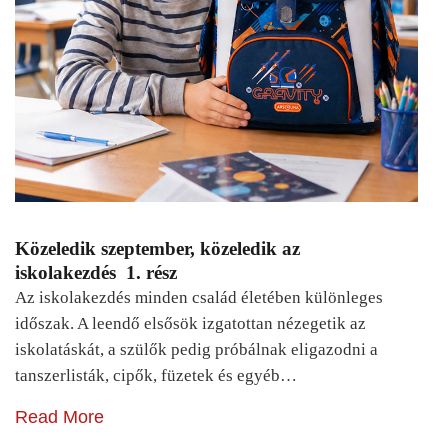
Közeledik szeptember, közeledik az
iskolakezdés 1. rész
Az iskolakezdés minden család életében különleges
időszak. A leendő elsősök izgatottan nézegetik az
iskolatáskát, a szülők pedig próbálnak eligazodni a
tanszerlisták, cipők, füzetek és egyéb…
Read More