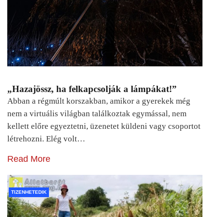
„Hazajössz, ha felkapcsolják a lámpákat!”
Abban a régmúlt korszakban, amikor a gyerekek még
nem a virtuális világban találkoztak egymással, nem
kellett előre egyeztetni, üzenetet küldeni vagy csoportot
létrehozni. Elég volt…
Read More
TIZENHETEDIK