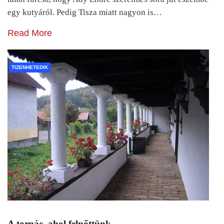
egy kutyáról. Pedig Tisza miatt nagyon is…
Read More
TIZENHETEDIK
A tornác, ahol felnőttünk