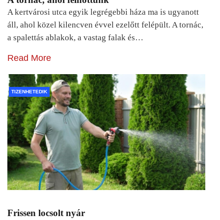
A kertvárosi utca egyik legrégebbi háza ma is ugyanott
áll, ahol közel kilencven évvel ezelőtt felépült. A tornác,
a spalettás ablakok, a vastag falak és…
Read More
TIZENHETEDIK
Frissen locsolt nyár