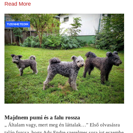
Read More
TIZENHETEDIK
Majdnem pumi és a falu rossza
„ Általam vagy, mert meg én láttalak…” Első olvasásra
talán furcsa, hogy Ady Endre szerelmes sora jut eszembe