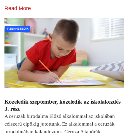
Read More
TIZENHETEDIK
Közeledik szeptember, közeledik az iskolakezdés
3. rész
A ceruzák birodalma Előző alkalommal az iskolában
célszerű cipőkig jutottunk. Ez alkalommal a ceruzák
birodalmában kalandozunk. Ceruza A tanórák