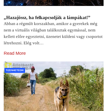
„Hazajössz, ha felkapcsolják a lámpákat!”
Abban a régmúlt korszakban, amikor a gyerekek még
nem a virtuális világban találkoztak egymással, nem
kellett előre egyeztetni, üzenetet küldeni vagy csoportot
létrehozni. Elég volt…
Read More
TIZENHETEDIK