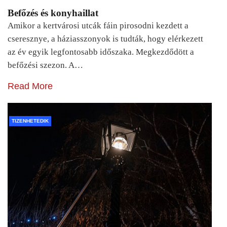
Befőzés és konyhaillat
Amikor a kertvárosi utcák fáin pirosodni kezdett a
cseresznye, a háziasszonyok is tudták, hogy elérkezett
az év egyik legfontosabb időszaka. Megkezdődött a
befőzési szezon. A…
Read More
TIZENHETEDIK