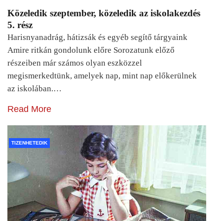
Közeledik szeptember, közeledik az iskolakezdés
5. rész
Harisnyanadrág, hátizsák és egyéb segítő tárgyaink
Amire ritkán gondolunk előre Sorozatunk előző
részeiben már számos olyan eszközzel
megismerkedtünk, amelyek nap, mint nap előkerülnek
az iskolában.…
Read More
TIZENHETEDIK