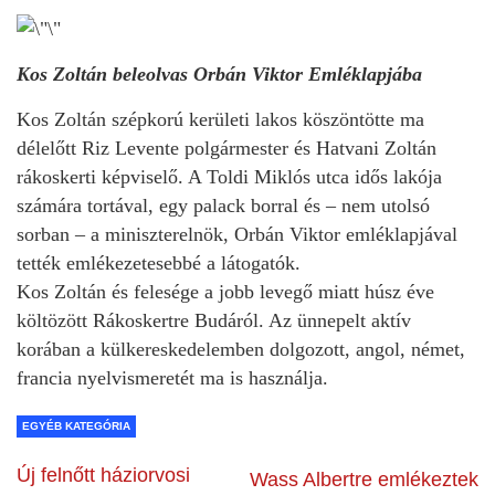
Kos Zoltán beleolvas Orbán Viktor Emléklapjába
Kos Zoltán szépkorú kerületi lakos köszöntötte ma
délelőtt Riz Levente polgármester és Hatvani Zoltán
rákoskerti képviselő. A Toldi Miklós utca idős lakója
számára tortával, egy palack borral és – nem utolsó
sorban – a miniszterelnök, Orbán Viktor emléklapjával
tették emlékezetesebbé a látogatók.
Kos Zoltán és felesége a jobb levegő miatt húsz éve
költözött Rákoskertre Budáról. Az ünnepelt aktív
korában a külkereskedelemben dolgozott, angol, német,
francia nyelvismeretét ma is használja.
EGYÉB KATEGÓRIA
Új felnőtt háziorvosi
Wass Albertre emlékeztek