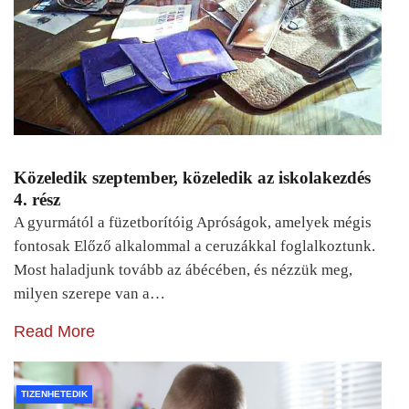
Közeledik szeptember, közeledik az iskolakezdés
4. rész
A gyurmától a füzetborítóig Apróságok, amelyek mégis
fontosak Előző alkalommal a ceruzákkal foglalkoztunk.
Most haladjunk tovább az ábécében, és nézzük meg,
milyen szerepe van a…
Read More
TIZENHETEDIK