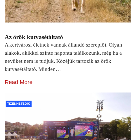
Az örök kutyasétáltató
A kertvárosi életnek vannak állandó szereplői. Olyan
alakok, akikkel szinte naponta találkozunk, még ha a
nevüket nem is tudjuk. Közéjük tartozik az örök
kutyasétáltató. Minden…
Read More
TIZENHETEDIK