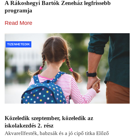
A Rákoshegyi Bartók Zeneház legfrissebb
programja
Read More
TIZENHETEDIK
Közeledik szeptember, közeledik az
iskolakezdés 2. rész
Akvarellfesték, babzsák és a jó cipő titka Előző