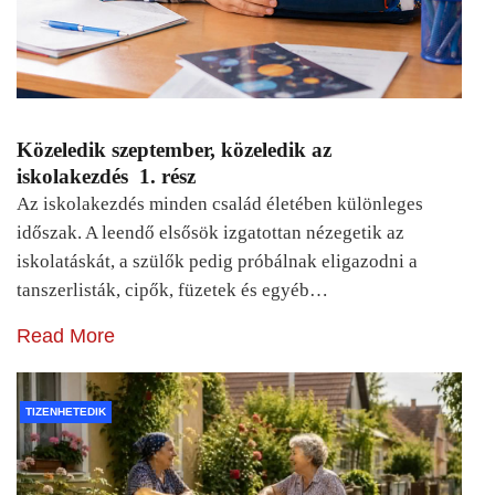
Közeledik szeptember, közeledik az
iskolakezdés 1. rész
Az iskolakezdés minden család életében különleges
időszak. A leendő elsősök izgatottan nézegetik az
iskolatáskát, a szülők pedig próbálnak eligazodni a
tanszerlisták, cipők, füzetek és egyéb…
Read More
TIZENHETEDIK