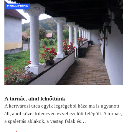
TIZENHETEDIK
A tornác, ahol felnőttünk
A kertvárosi utca egyik legrégebbi háza ma is ugyanott
áll, ahol közel kilencven évvel ezelőtt felépült. A tornác,
a spalettás ablakok, a vastag falak és…