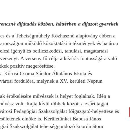
nczné díjátadás közben, háttérben a díjazott gyerekek
ács és a Tehetségműhely Közhasznú alapítvány ebben a
arországon működő közoktatási intézmények és határon
lési igényű és beilleszkedési, tanulási, magatartási
rsenyt. A verseny fő célja a kézírás fontosságára való
ekek pozitív megerősítése.
k a Kőrösi Csoma Sándor Általános Iskola és
városi fordulóra, melynek a XV. kerületi Neptun
k értékelésére művészek is helyet foglalnak. Idén a
űvész volt. Rajta kívül többek között a zsűri tagjai
árosi Pedagógiai Szakszolgálat főigazgató-helyettese és
ületének elnöke is. Kerületünket Babusa János
giai Szakszolgálat tehetséggondozó koordinátora