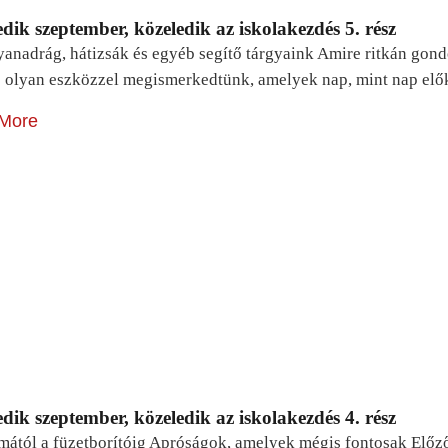
dik szeptember, közeledik az iskolakezdés 5. rész
yanadrág, hátizsák és egyéb segítő tárgyaink Amire ritkán gon
 olyan eszközzel megismerkedtünk, amelyek nap, mint nap elő
More
dik szeptember, közeledik az iskolakezdés 4. rész
mától a füzetborítóig Apróságok, amelyek mégis fontosak Előz