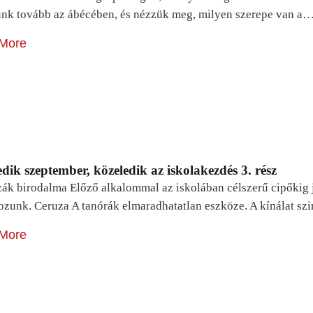
unk tovább az ábécében, és nézzük meg, milyen szerepe van a
More
dik szeptember, közeledik az iskolakezdés 3. rész
zák birodalma Előző alkalommal az iskolában célszerű cipőkig 
ozunk. Ceruza A tanórák elmaradhatatlan eszköze. A kínálat sz
More