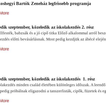
oshegyi Bartók Zeneház legfrissebb programja
More
dik szeptember, közeledik az iskolakezdés 2. rész
lfesték, babzsák és a jó cipő titka Előző alkalommal arról be
ezdés előtti bevásárlásnak. Most pedig kezdjük az ábécé elejé
More
dik szeptember, közeledik az iskolakezdés 1. rész
lakezdés minden család életében különleges időszak. A leendő e
pedig próbálnak eligazodni a tanszerlisták, cipők, füzetek és
More