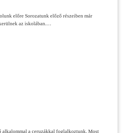
dolunk előre Sorozatunk előző részeiben már
kerülnek az iskolában.…
ő alkalommal a ceruzákkal foglalkoztunk. Most