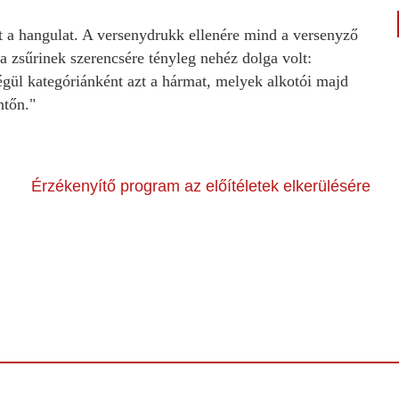
 a hangulat. A versenydrukk ellenére mind a versenyző
a zsűrinek szerencsére tényleg nehéz dolga volt:
végül kategóriánként azt a hármat, melyek alkotói majd
ntőn."
Érzékenyítő program az előítéletek elkerülésére