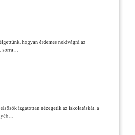
szélgettünk, hogyan érdemes nekivágni az
n, sorra…
lsősök izgatottan nézegetik az iskolatáskát, a
 egyéb…