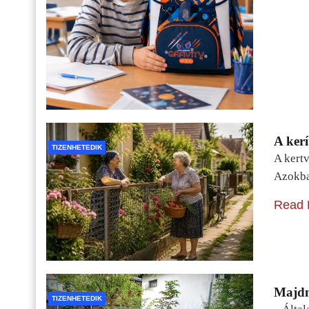
A kerí
TIZENHETEDIK
A kertv
Azokba
Read 
Majdn
TIZENHETEDIK