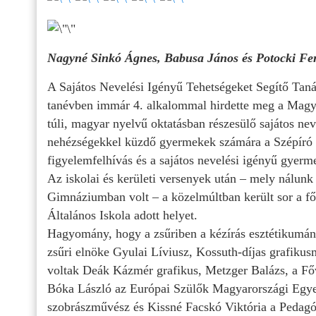
Nagyné Sinkó Ágnes, Babusa János és Potocki Fere
A Sajátos Nevelési Igényű Tehetségeket Segítő Tan
tanévben immár 4. alkalommal hirdette meg a Magy
túli, magyar nyelvű oktatásban részesülő sajátos neve
nehézségekkel küzdő gyermekek számára a Szépíró ve
figyelemfelhívás és a sajátos nevelési igényű gyerm
Az iskolai és kerületi versenyek után – mely nálun
Gimnáziumban volt – a közelmúltban került sor a fő
Általános Iskola adott helyet.
Hagyomány, hogy a zsűriben a kézírás esztétikumána
zsűri elnöke Gyulai Líviusz, Kossuth-díjas grafikusm
voltak Deák Kázmér grafikus, Metzger Balázs, a Főv
Bóka László az Európai Szülők Magyarországi Egyes
szobrászművész és Kissné Facskó Viktória a Pedagó