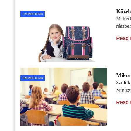
Közele
TIZENHETEDIK
Mi kerü
részbe
Read 
Mikor 
TIZENHETEDIK
Szülők
Minisz
Read 