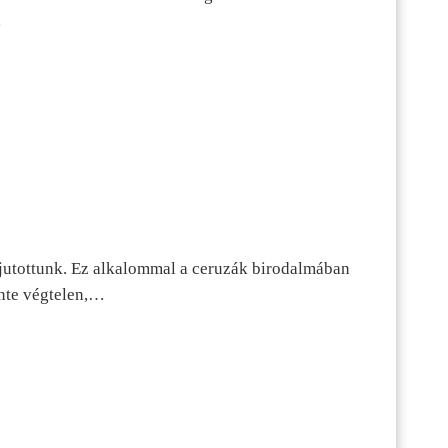
…
jutottunk. Ez alkalommal a ceruzák birodalmában
inte végtelen,…