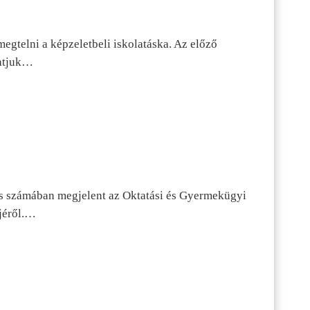
egtelni a képzeletbeli iskolatáska. Az előző
tatjuk…
s számában megjelent az Oktatási és Gyermekügyi
jéről.…