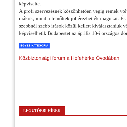
képviselte.
A profi szervezésnek köszönhetően végig remek volt
diákok, mind a felnőttek jól érezhették magukat. És 
szebbnél szebb írások közül kellett kiválasztaniuk 
képviselhetik Budapestet az április 18-i országos dö
EGYÉB KATEGÓRIA
Közbiztonsági fórum a Hófehérke Óvodában
LEGUTÓBBI HÍREK