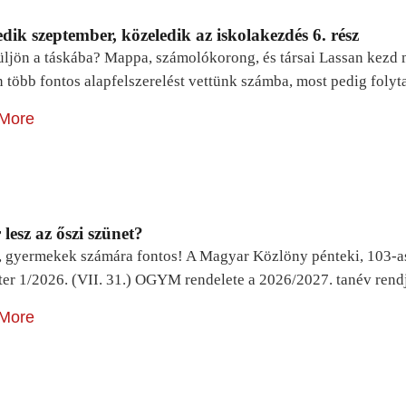
dik szeptember, közeledik az iskolakezdés 6. rész
ljön a táskába? Mappa, számolókorong, és társai Lassan kezd m
n több fontos alapfelszerelést vettünk számba, most pedig foly
More
lesz az őszi szünet?
, gyermekek számára fontos! A Magyar Közlöny pénteki, 103-a
ter 1/2026. (VII. 31.) OGYM rendelete a 2026/2027. tanév rend
More