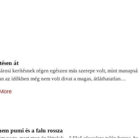
tésen át
árosi kerítésnek régen egészen más szerepe volt, mint manapsá
n az időkben még nem volt divat a magas, átláthatatlan…
More
em pumi és a falu rossza