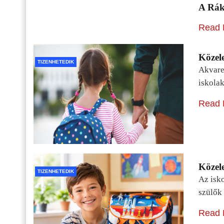
A Rák
Read 
Közele
TIZENHETEDIK
Akvarel
iskolak
Read 
Közele
TIZENHETEDIK
Az isko
szülők 
Read 