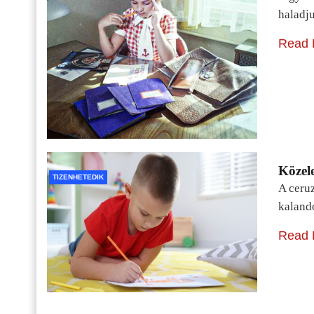
haladj
Read 
Közele
TIZENHETEDIK
A ceru
kaland
Read 