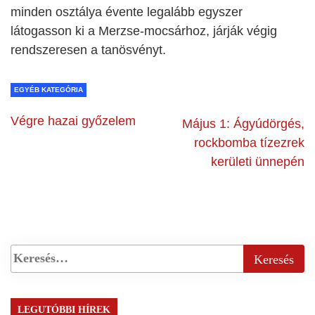
minden osztálya évente legalább egyszer
látogasson ki a Merzse-mocsárhoz, járják végig
rendszeresen a tanösvényt.
EGYÉB KATEGÓRIA
Végre hazai győzelem
Május 1: Ágyúdörgés,
rockbomba tízezrek
kerületi ünnepén
LEGUTÓBBI HÍREK