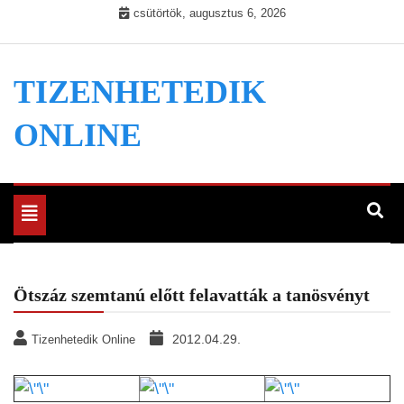
Skip
csütörtök, augusztus 6, 2026
to
content
TIZENHETEDIK
ONLINE
Toggle
navigation
Ötszáz szemtanú előtt felavatták a tanösvényt
2012.04.29.
Tizenhetedik Online