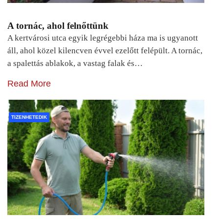
A tornác, ahol felnőttünk
A kertvárosi utca egyik legrégebbi háza ma is ugyanott
áll, ahol közel kilencven évvel ezelőtt felépült. A tornác,
a spalettás ablakok, a vastag falak és…
Read More
TIZENHETEDIK