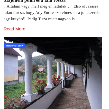
Majdnem pumi és a falu rossza
„ Általam vagy, mert meg én láttalak…” Első olvasásra
talán furcsa, hogy Ady Endre szerelmes sora jut eszembe
egy kutyáról. Pedig Tisza miatt nagyon is…
Read More
TIZENHETEDIK