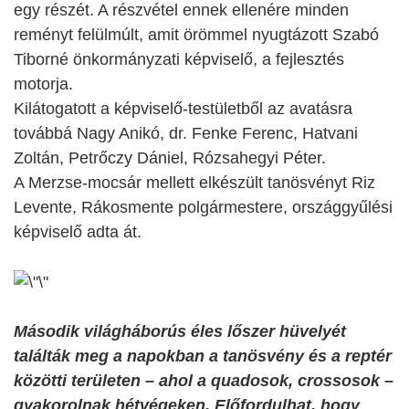
egy részét. A részvétel ennek ellenére minden
reményt felülmúlt, amit örömmel nyugtázott Szabó
Tiborné önkormányzati képviselő, a fejlesztés
motorja.
Kilátogatott a képviselő-testületből az avatásra
továbbá Nagy Anikó, dr. Fenke Ferenc, Hatvani
Zoltán, Petrőczy Dániel, Rózsahegyi Péter.
A Merzse-mocsár mellett elkészült tanösvényt Riz
Levente, Rákosmente polgármestere, országgyűlési
képviselő adta át.
Második világháborús éles lőszer hüvelyét
találták meg a napokban a tanösvény és a reptér
közötti területen – ahol a quadosok, crossosok –
gyakorolnak hétvégeken. Előfordulhat, hogy