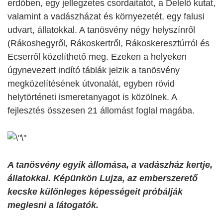
erdőben, egy jellegzetes csordaitatót, a Delelő kutat,
valamint a vadászházat és környezetét, egy falusi
udvart, állatokkal. A tanösvény négy helyszínről
(Rákoshegyről, Rákoskertről, Rákoskeresztúrról és
Ecserről közelíthető meg. Ezeken a helyeken
úgynevezett indító táblák jelzik a tanösvény
megközelítésének útvonalát, egyben rövid
helytörténeti ismeretanyagot is közölnek. A
fejlesztés összesen 21 állomást foglal magába.
A tanösvény egyik állomása, a vadászház kertje,
állatokkal. Képünkön Lujza, az emberszerető
kecske különleges képességeit próbálják
meglesni a látogatók.