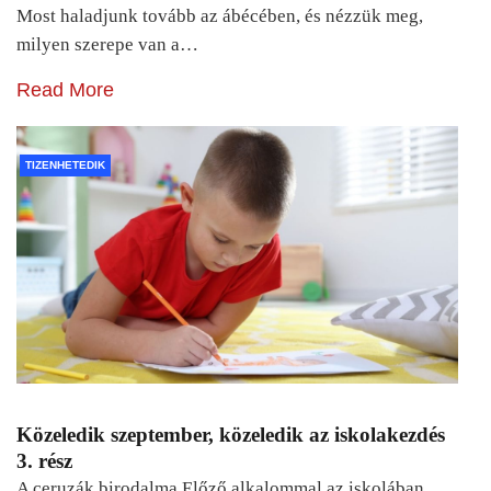
Most haladjunk tovább az ábécében, és nézzük meg,
milyen szerepe van a…
Read More
TIZENHETEDIK
Közeledik szeptember, közeledik az iskolakezdés
3. rész
A ceruzák birodalma Előző alkalommal az iskolában