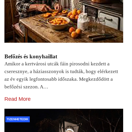
Befőzés és konyhaillat
Amikor a kertvárosi utcák fáin pirosodni kezdett a
cseresznye, a háziasszonyok is tudták, hogy elérkezett
az év egyik legfontosabb időszaka. Megkezdődött a
befőzési szezon. A…
Read More
TIZENHETEDIK