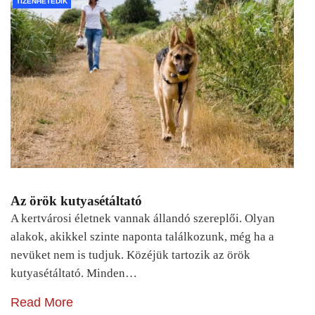
TIZENHETEDIK
Az örök kutyasétáltató
A kertvárosi életnek vannak állandó szereplői. Olyan
alakok, akikkel szinte naponta találkozunk, még ha a
nevüket nem is tudjuk. Közéjük tartozik az örök
kutyasétáltató. Minden…
Read More