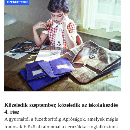
TIZENHETEDIK
Közeledik szeptember, közeledik az iskolakezdés
4. rész
A gyurmától a füzetborítóig Apróságok, amelyek mégis
fontosak Előző alkalommal a ceruzákkal foglalkoztunk.