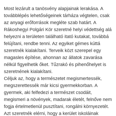
Most lezárult a tanösvény alapjainak lerakása. A
továbblépés lehetőségeinek tárháza végtelen, csak
az anyagi erőforrások megléte szab határt. A
Rákoshegyi Polgári Kör szeretné helyi védettség alá
helyezni a területen található itató kutakat, továbbá
felújítani, rendbe tenni. Az egyiket gémes kúttá
szeretnék kialakítani. Terveik közt szerepel egy
magasles építése, ahonnan az állatok zavarása
nélkül figyelhetik őket. Tűzrakó és pihenőhelyet is
szeretnének kialakítani.
Céljuk az, hogy a természetet megismertessék,
megszerettessék már kicsi gyermekkorban. A
gyermek, aki felfedezi a természet csodáit,
megismeri a növények, madarak életét, felnőve nem
fogja értelmetlenül pusztítani, rongálni környezetét.
Azt szeretnék elérni, hogy a kerület iskoláinak