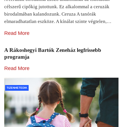
célszerű cipőkig jutottunk. Ez alkalommal a ceruzák
birodalmában kalandozunk. Ceruza A tanórák
elmaradhatatlan eszköze. A kínálat szinte végtelen,…
Read More
A Rákoshegyi Bartók Zeneház legfrissebb
programja
Read More
TIZENHETEDIK