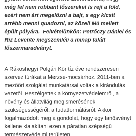
még fel nem robbant lőszereket is rejt a föld,
ezért nem árt megelőzni a bajt, s egy kicsit
arrébb menni quadozni, az közeli M0 mellett
épült pályára. Felvételünkön: Petrőczy Dániel és
Riz Levente megszemléli a minap talált
lőszermaradványt.
A Rákoshegyi Polgári Kör tíz éve rendszeresen
szervez túrákat a Merzse-mocsárhoz. 2011-ben a
mezőőri szolgálat munkatársai voltak a kirándulás
vezetői. Beszélgettek a környezetvédelemről, a
növény és állatvilág megismerésének
szükségességéről, a tudatformálásról. Akkor
fogalmazódott meg a gondolat, hogy egy tanösvényt
kellene kialakítani ezen a páratlan szépségű
természetvédelmi területen.