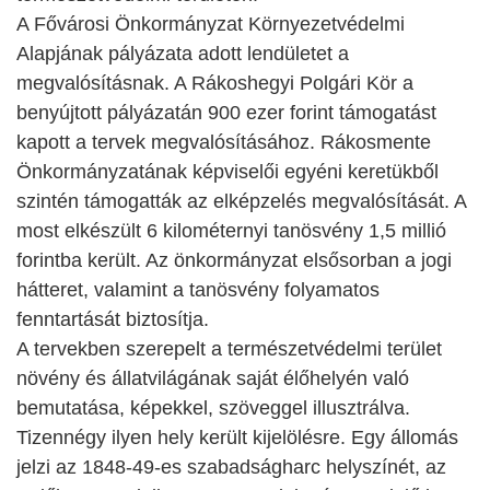
A Fővárosi Önkormányzat Környezetvédelmi
Alapjának pályázata adott lendületet a
megvalósításnak. A Rákoshegyi Polgári Kör a
benyújtott pályázatán 900 ezer forint támogatást
kapott a tervek megvalósításához. Rákosmente
Önkormányzatának képviselői egyéni keretükből
szintén támogatták az elképzelés megvalósítását. A
most elkészült 6 kilométernyi tanösvény 1,5 millió
forintba került. Az önkormányzat elsősorban a jogi
hátteret, valamint a tanösvény folyamatos
fenntartását biztosítja.
A tervekben szerepelt a természetvédelmi terület
növény és állatvilágának saját élőhelyén való
bemutatása, képekkel, szöveggel illusztrálva.
Tizennégy ilyen hely került kijelölésre. Egy állomás
jelzi az 1848-49-es szabadságharc helyszínét, az