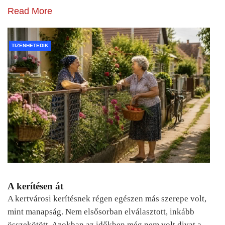
Read More
TIZENHETEDIK
A kerítésen át
A kertvárosi kerítésnek régen egészen más szerepe volt,
mint manapság. Nem elsősorban elválasztott, inkább
összekötött. Azokban az időkben még nem volt divat a