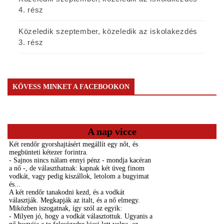
4. rész
Közeledik szeptember, közeledik az iskolakezdés
3. rész
KÖVESS MINKET A FACEBOOKON
A nap vicce