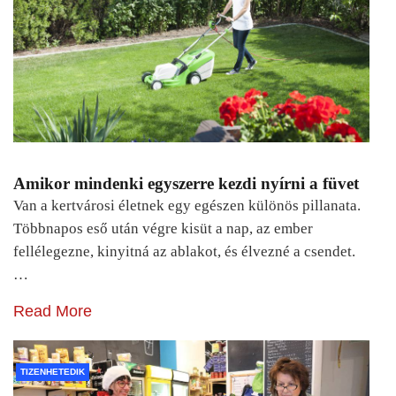
Amikor mindenki egyszerre kezdi nyírni a füvet
Van a kertvárosi életnek egy egészen különös pillanata.
Többnapos eső után végre kisüt a nap, az ember
fellélegezne, kinyitná az ablakot, és élvezné a csendet.
…
Read More
TIZENHETEDIK