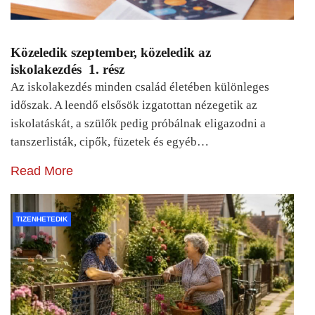
Közeledik szeptember, közeledik az
iskolakezdés 1. rész
Az iskolakezdés minden család életében különleges
időszak. A leendő elsősök izgatottan nézegetik az
iskolatáskát, a szülők pedig próbálnak eligazodni a
tanszerlisták, cipők, füzetek és egyéb…
Read More
TIZENHETEDIK