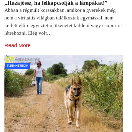
„Hazajössz, ha felkapcsolják a lámpákat!”
Abban a régmúlt korszakban, amikor a gyerekek még
nem a virtuális világban találkoztak egymással, nem
kellett előre egyeztetni, üzenetet küldeni vagy csoportot
létrehozni. Elég volt…
Read More
TIZENHETEDIK