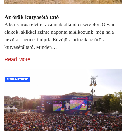
Az örök kutyasétáltató
A kertvárosi életnek vannak állandó szereplői. Olyan
alakok, akikkel szinte naponta találkozunk, még ha a
nevüket nem is tudjuk. Közéjük tartozik az örök
kutyasétáltató. Minden…
Read More
TIZENHETEDIK