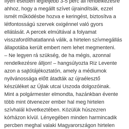
Ilyen esetben legfeljebb 3-5 perc áll rendelkezésre
ahhoz, hogy a megállt szívet újraindítsák, ezzel
ismét működésbe hozva e keringést, biztosítva a
létfontosságú szervek oxigénnel való gyors
ellátását. A percek elmúltával a folyamat
visszafordíthatatlanná válik, a hirtelen szívmegállás
állapotába került embert nem lehet megmenteni.
– Ne legyen rá szükség, de ha mégis, azonnal
rendelkezésre álljon! – hangsúlyozta Riz Levente
azon a sajtótájékoztatón, amely a médiumok
nyilvánossága előtt átadták az újraélesztő
készüléket az Újlak utcai Uszoda dolgozóinak.
Mint a polgármester elmondta, hazánkban évente
több mint ötvenezer ember hal meg hirtelen
szívhalál következtében. Közülük húszezren
kórházon kívül. Lényegében minden harmincadik
percben meghal valaki Magyarországon hirtelen