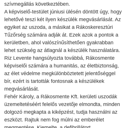
szívmegállás következtében.
A képviselő-testület júniusi ülésén döntött úgy, hogy
lehetővé teszi két ilyen készülék megvásárlását. Az
egyiket az uszoda, a másikat a Rákoskeresztúri
Tűzőrség számára adják át. Ezek azok a pontok a
kerületben, ahol valószínűsíthetően gyakrabban
lehet szükség az átlagnál a készülék használatára.
Riz Levente hangsúlyozta továbbá, Rákosmente
képviselői számára a humanitás, az életbiztonság,
az élet védelme megkülönböztetett jelentőséggel
bír, ezért is tartották fontosnak a készülékek
megvásárlását.
Fehér Károly, a Rákosmente Kft. kerületi uszodák
üzemeltetéséért felelős vezetője elmondta, minden
dolgozó megkapta a kiképzést, tudja használni az
eszközt. Rajtuk nem fog múlni az emberélet
megmentése. Kiemelte, a defibrillátort