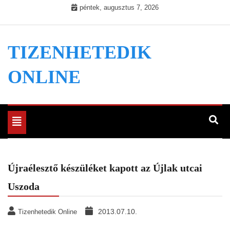
Skip
péntek, augusztus 7, 2026
to
content
TIZENHETEDIK
ONLINE
Toggle
navigation
Újraélesztő készüléket kapott az Újlak utcai
Uszoda
2013.07.10.
Tizenhetedik Online