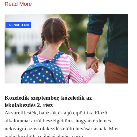
Read More
TIZENHETEDIK
Közeledik szeptember, közeledik az
iskolakezdés 2. rész
Akvarellfesték, babzsák és a jó cipő titka Előző
alkalommal arról beszélgettünk, hogyan érdemes
nekivágni az iskolakezdés előtti bevásárlásnak. Most
pedig kezdjük az ábécé elején, sorra…