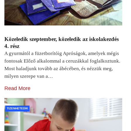
Közeledik szeptember, közeledik az iskolakezdés
4. rész
A gyurmától a füzetborítóig Apróságok, amelyek mégis
fontosak Előző alkalommal a ceruzákkal foglalkoztunk.
Most haladjunk tovább az ábécében, és nézzük meg,
milyen szerepe van a…
Read More
TIZENHETEDIK