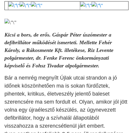
Kicsi a bors, de erős.
Gáspár Péter úszómester a
defibrillátor működését ismerteti. Mellette Fehér
Károly, a Rákosmente Kft. illetékese, Riz Levente
polgármester, dr. Fenke Ferenc önkormányzati
képviselő és Fohsz Tivadar alpolgármester.
Bár a nemrég megnyílt Újlak utcai strandon a jó
időnek köszönhetően ma is sokan fürdőztek,
pihentek, kritikus, életveszély jelentő baleset
szerencsére ma sem fordult el. Olyan, amikor jól jött
volna egy újraélesztő készülés, az úgynevezett
defibrillátor, hogy a szívhalál állapotából
visszahozza a szerencsétlenül járt embert.