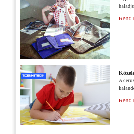
haladj
Read 
Közele
TIZENHETEDIK
A ceru
kaland
Read 