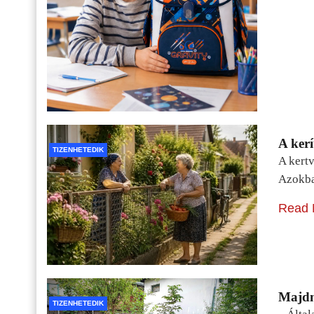
A kerí
TIZENHETEDIK
A kertv
Azokba
Read 
Majdn
TIZENHETEDIK