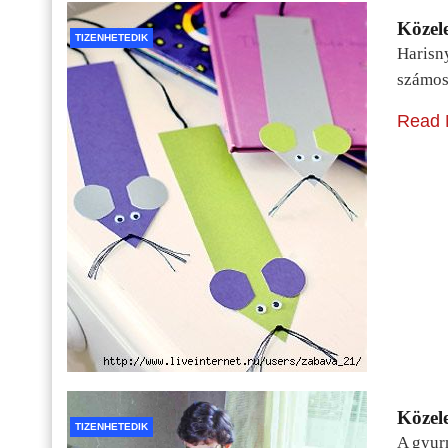
Közele
TIZENHETEDIK
Harisn
számos
Read 
Közele
TIZENHETEDIK
A gyur