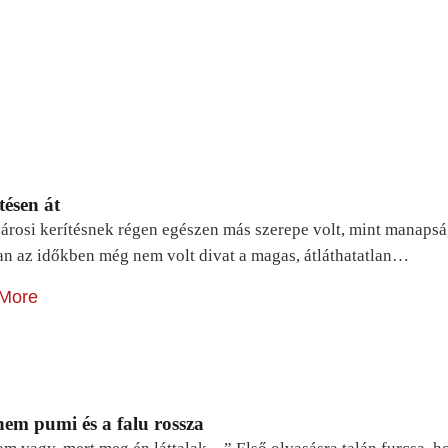
tésen át
árosi kerítésnek régen egészen más szerepe volt, mint manapsá
n az időkben még nem volt divat a magas, átláthatatlan…
More
em pumi és a falu rossza