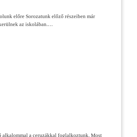
dolunk előre Sorozatunk előző részeiben már
kerülnek az iskolában.…
ő alkalommal a ceruzákkal foglalkoztunk. Most