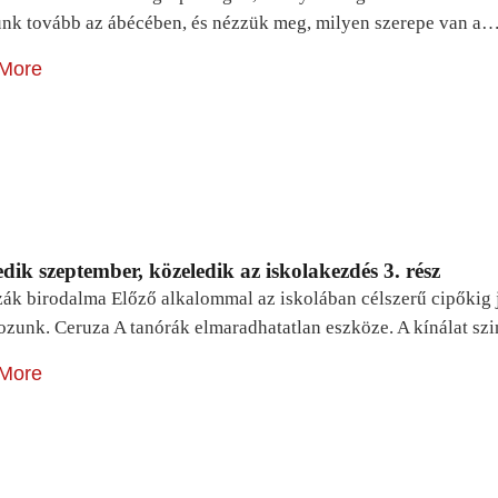
unk tovább az ábécében, és nézzük meg, milyen szerepe van a
More
dik szeptember, közeledik az iskolakezdés 3. rész
zák birodalma Előző alkalommal az iskolában célszerű cipőkig 
ozunk. Ceruza A tanórák elmaradhatatlan eszköze. A kínálat sz
More