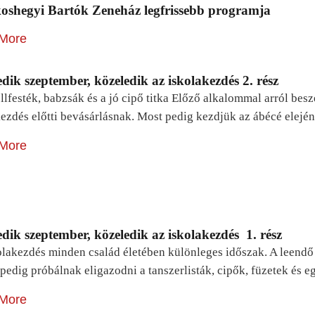
oshegyi Bartók Zeneház legfrissebb programja
More
dik szeptember, közeledik az iskolakezdés 2. rész
lfesték, babzsák és a jó cipő titka Előző alkalommal arról be
ezdés előtti bevásárlásnak. Most pedig kezdjük az ábécé elejé
More
dik szeptember, közeledik az iskolakezdés 1. rész
lakezdés minden család életében különleges időszak. A leendő e
pedig próbálnak eligazodni a tanszerlisták, cipők, füzetek és
More