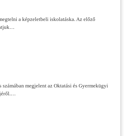
egtelni a képzeletbeli iskolatáska. Az előző
tatjuk…
s számában megjelent az Oktatási és Gyermekügyi
jéről.…