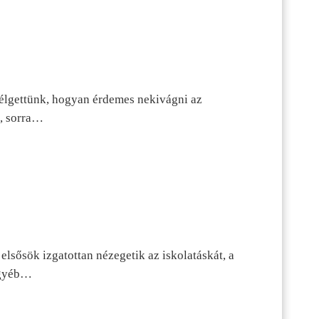
szélgettünk, hogyan érdemes nekivágni az
n, sorra…
lsősök izgatottan nézegetik az iskolatáskát, a
 egyéb…