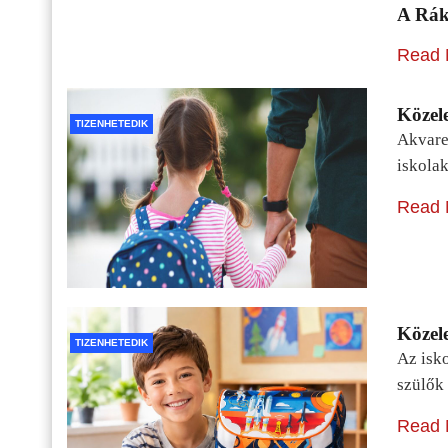
A Rák
Read 
Közele
TIZENHETEDIK
Akvarel
iskolak
Read 
Közele
TIZENHETEDIK
Az isko
szülők 
Read 