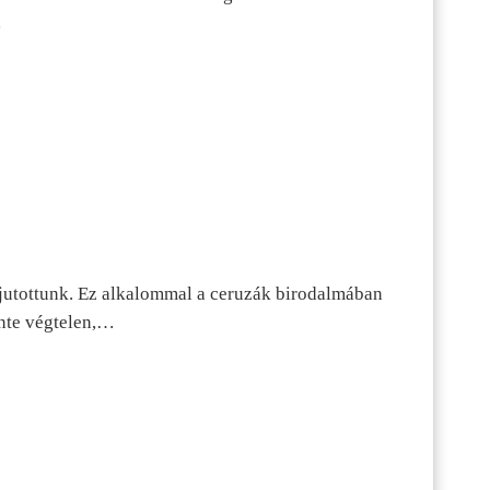
…
jutottunk. Ez alkalommal a ceruzák birodalmában
inte végtelen,…