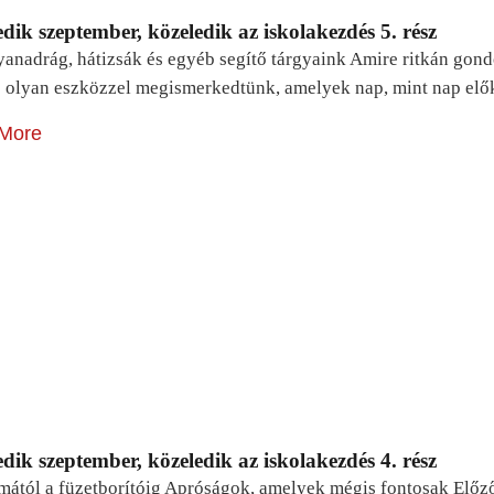
dik szeptember, közeledik az iskolakezdés 5. rész
yanadrág, hátizsák és egyéb segítő tárgyaink Amire ritkán gon
 olyan eszközzel megismerkedtünk, amelyek nap, mint nap elő
More
dik szeptember, közeledik az iskolakezdés 4. rész
mától a füzetborítóig Apróságok, amelyek mégis fontosak Előz