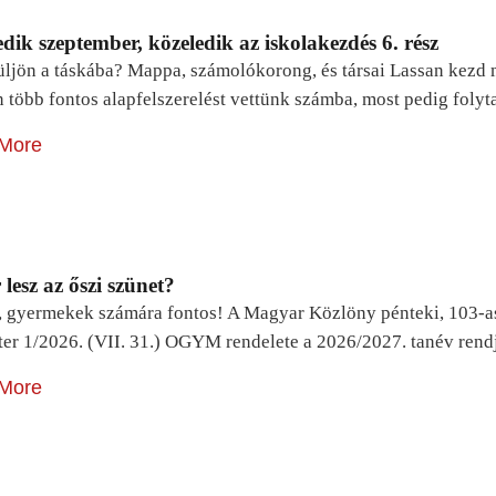
dik szeptember, közeledik az iskolakezdés 6. rész
ljön a táskába? Mappa, számolókorong, és társai Lassan kezd m
n több fontos alapfelszerelést vettünk számba, most pedig foly
More
lesz az őszi szünet?
, gyermekek számára fontos! A Magyar Közlöny pénteki, 103-a
ter 1/2026. (VII. 31.) OGYM rendelete a 2026/2027. tanév rend
More