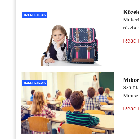
Közele
TIZENHETEDIK
Mi kerü
részbe
Read 
Mikor 
TIZENHETEDIK
Szülők
Minisz
Read 