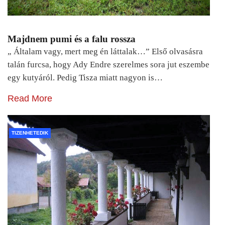
Majdnem pumi és a falu rossza
„ Általam vagy, mert meg én láttalak…” Első olvasásra
talán furcsa, hogy Ady Endre szerelmes sora jut eszembe
egy kutyáról. Pedig Tisza miatt nagyon is…
Read More
TIZENHETEDIK