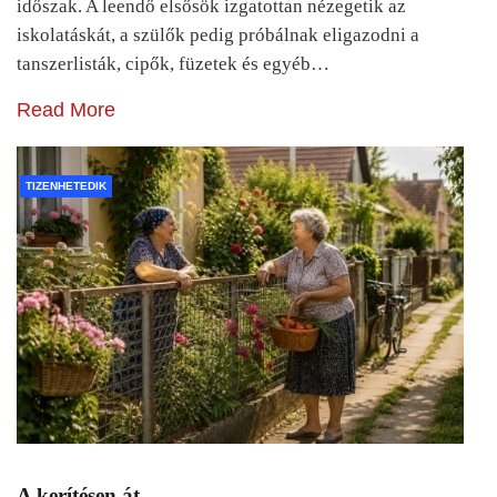
időszak. A leendő elsősök izgatottan nézegetik az
iskolatáskát, a szülők pedig próbálnak eligazodni a
tanszerlisták, cipők, füzetek és egyéb…
Read More
TIZENHETEDIK
A kerítésen át