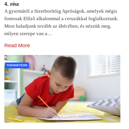
4. rész
A gyurmától a füzetborítóig Apróságok, amelyek mégis
fontosak Előző alkalommal a ceruzákkal foglalkoztunk.
Most haladjunk tovább az ábécében, és nézzük meg,
milyen szerepe van a…
Read More
TIZENHETEDIK