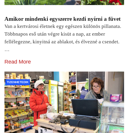
Amikor mindenki egyszerre kezdi nyírni a füvet
Van a kertvárosi életnek egy egészen különös pillanata.
Többnapos eső után végre kisüt a nap, az ember
fellélegezne, kinyitná az ablakot, és élvezné a csendet.
…
Read More
TIZENHETEDIK