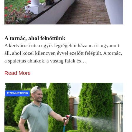
A tornác, ahol felnőttünk
A kertvárosi utca egyik legrégebbi háza ma is ugyanott
áll, ahol közel kilencven évvel ezelőtt felépült. A tornác,
a spalettás ablakok, a vastag falak és…
Read More
TIZENHETEDIK