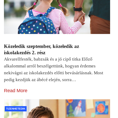
Közeledik szeptember, közeledik az
iskolakezdés 2. rész
Akvarellfesték, babzsák és a jó cipő titka Előző
alkalommal arról beszélgettünk, hogyan érdemes
nekivágni az iskolakezdés előtti bevásárlásnak. Most
pedig kezdjük az ábécé elején, sorra…
Read More
TIZENHETEDIK