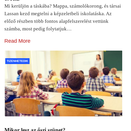
Mi kerüljön a táskába? Mappa, számolókorong, és társai
Lassan kezd megtelni a képzeletbeli iskolatáska. Az
előző részben több fontos alapfelszerelést vettünk
számba, most pedig folytatjuk…
Read More
TIZENHETEDIK
Mikor lesz az őszi szünet?