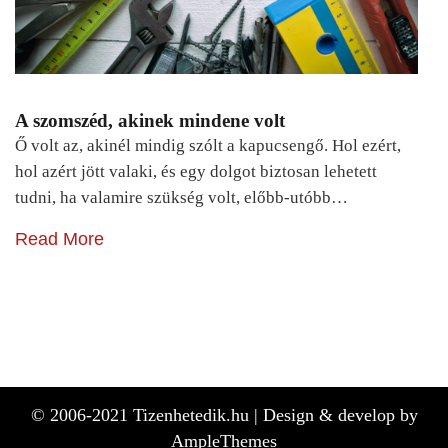
A szomszéd, akinek mindene volt
Ő volt az, akinél mindig szólt a kapucsengő. Hol ezért,
hol azért jött valaki, és egy dolgot biztosan lehetett
tudni, ha valamire szükség volt, előbb-utóbb…
Read More
© 2006-2021 Tizenhetedik.hu |
Design & develop by
AmpleThemes