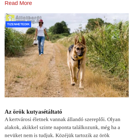
Read More
TIZENHETEDIK
Az örök kutyasétáltató
A kertvárosi életnek vannak állandó szereplői. Olyan
alakok, akikkel szinte naponta találkozunk, még ha a
nevüket nem is tudjuk. Közéjük tartozik az örök