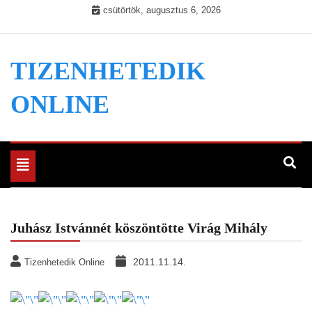
Skip
csütörtök, augusztus 6, 2026
to
content
TIZENHETEDIK
ONLINE
Toggle
navigation
Juhász Istvánnét köszöntötte Virág Mihály
2011.11.14.
Tizenhetedik Online