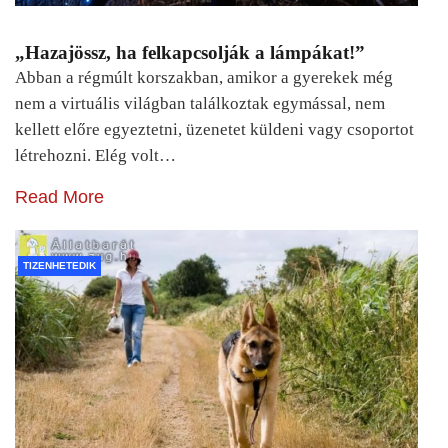
„Hazajössz, ha felkapcsolják a lámpákat!”
Abban a régmúlt korszakban, amikor a gyerekek még
nem a virtuális világban találkoztak egymással, nem
kellett előre egyeztetni, üzenetet küldeni vagy csoportot
létrehozni. Elég volt…
Read More
TIZENHETEDIK