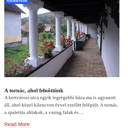
TIZENHETEDIK
A tornác, ahol felnőttünk
A kertvárosi utca egyik legrégebbi háza ma is ugyanott
áll, ahol közel kilencven évvel ezelőtt felépült. A tornác,
a spalettás ablakok, a vastag falak és…
Read More