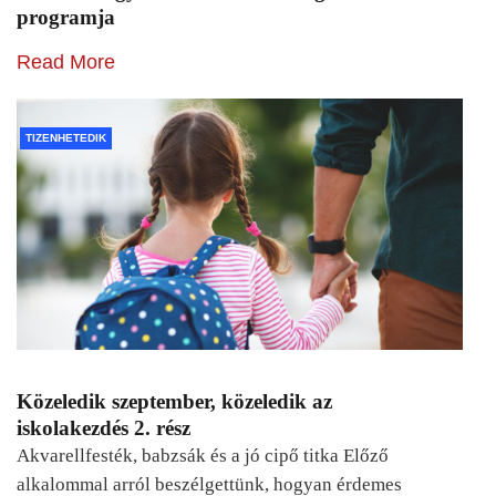
programja
Read More
TIZENHETEDIK
Közeledik szeptember, közeledik az
iskolakezdés 2. rész
Akvarellfesték, babzsák és a jó cipő titka Előző
alkalommal arról beszélgettünk, hogyan érdemes