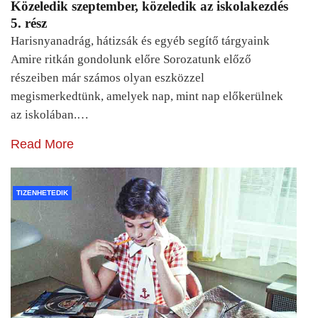
Közeledik szeptember, közeledik az iskolakezdés
5. rész
Harisnyanadrág, hátizsák és egyéb segítő tárgyaink
Amire ritkán gondolunk előre Sorozatunk előző
részeiben már számos olyan eszközzel
megismerkedtünk, amelyek nap, mint nap előkerülnek
az iskolában.…
Read More
TIZENHETEDIK