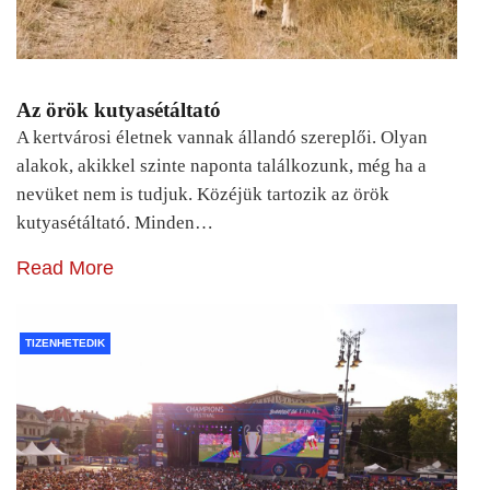
Az örök kutyasétáltató
A kertvárosi életnek vannak állandó szereplői. Olyan
alakok, akikkel szinte naponta találkozunk, még ha a
nevüket nem is tudjuk. Közéjük tartozik az örök
kutyasétáltató. Minden…
Read More
TIZENHETEDIK