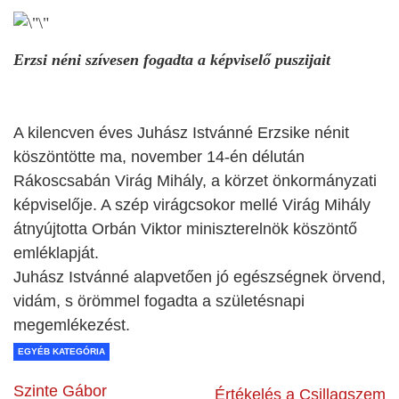
Erzsi néni szívesen fogadta a képviselő puszijait
A kilencven éves Juhász Istvánné Erzsike nénit
köszöntötte ma, november 14-én délután
Rákoscsabán Virág Mihály, a körzet önkormányzati
képviselője. A szép virágcsokor mellé Virág Mihály
átnyújtotta Orbán Viktor miniszterelnök köszöntő
emléklapját.
Juhász Istvánné alapvetően jó egészségnek örvend,
vidám, s örömmel fogadta a születésnapi
megemlékezést.
EGYÉB KATEGÓRIA
Szinte Gábor
Értékelés a Csillagszem