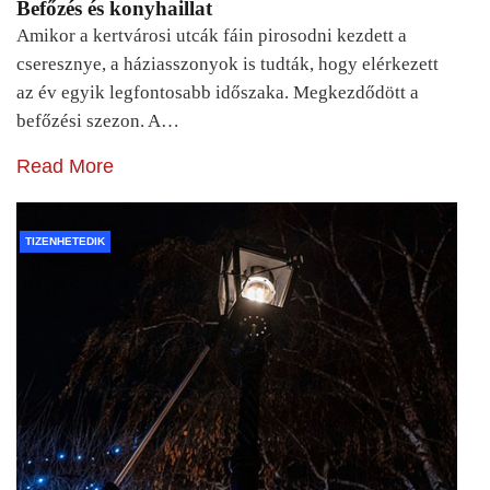
Befőzés és konyhaillat
Amikor a kertvárosi utcák fáin pirosodni kezdett a
cseresznye, a háziasszonyok is tudták, hogy elérkezett
az év egyik legfontosabb időszaka. Megkezdődött a
befőzési szezon. A…
Read More
TIZENHETEDIK