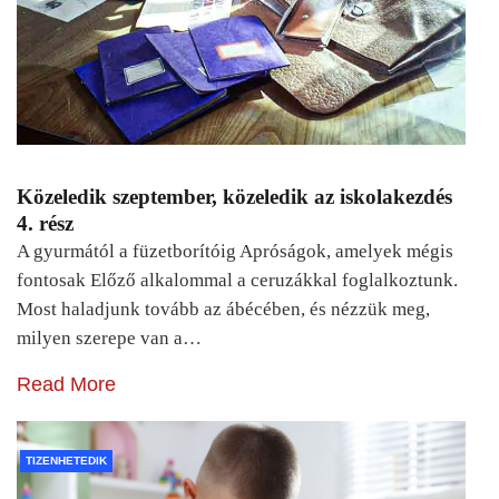
Közeledik szeptember, közeledik az iskolakezdés
4. rész
A gyurmától a füzetborítóig Apróságok, amelyek mégis
fontosak Előző alkalommal a ceruzákkal foglalkoztunk.
Most haladjunk tovább az ábécében, és nézzük meg,
milyen szerepe van a…
Read More
TIZENHETEDIK