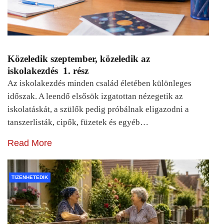
Közeledik szeptember, közeledik az
iskolakezdés 1. rész
Az iskolakezdés minden család életében különleges
időszak. A leendő elsősök izgatottan nézegetik az
iskolatáskát, a szülők pedig próbálnak eligazodni a
tanszerlisták, cipők, füzetek és egyéb…
Read More
TIZENHETEDIK