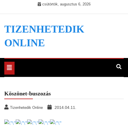
Skip
csütörtök, augusztus 6, 2026
to
content
TIZENHETEDIK
ONLINE
Toggle
navigation
Köszönet-buszozás
2014.04.11.
Tizenhetedik Online