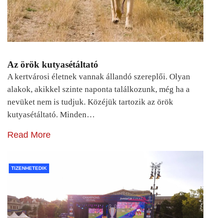
Az örök kutyasétáltató
A kertvárosi életnek vannak állandó szereplői. Olyan
alakok, akikkel szinte naponta találkozunk, még ha a
nevüket nem is tudjuk. Közéjük tartozik az örök
kutyasétáltató. Minden…
Read More
TIZENHETEDIK