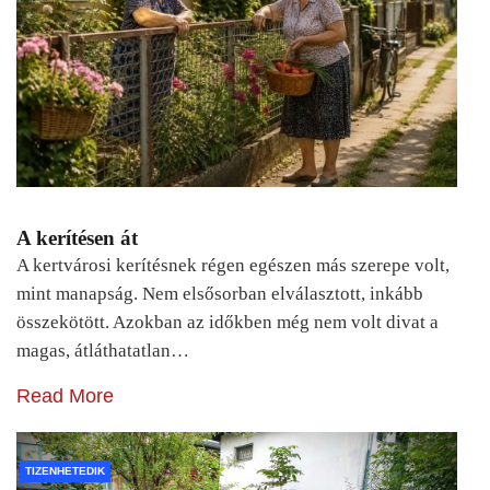
A kerítésen át
A kertvárosi kerítésnek régen egészen más szerepe volt,
mint manapság. Nem elsősorban elválasztott, inkább
összekötött. Azokban az időkben még nem volt divat a
magas, átláthatatlan…
Read More
TIZENHETEDIK