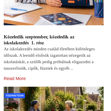
Közeledik szeptember, közeledik az
iskolakezdés 1. rész
Az iskolakezdés minden család életében különleges
időszak. A leendő elsősök izgatottan nézegetik az
iskolatáskát, a szülők pedig próbálnak eligazodni a
tanszerlisták, cipők, füzetek és egyéb…
Read More
TIZENHETEDIK