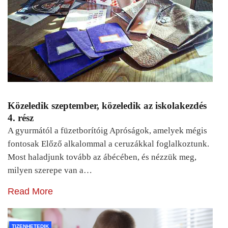
Közeledik szeptember, közeledik az iskolakezdés
4. rész
A gyurmától a füzetborítóig Apróságok, amelyek mégis
fontosak Előző alkalommal a ceruzákkal foglalkoztunk.
Most haladjunk tovább az ábécében, és nézzük meg,
milyen szerepe van a…
Read More
TIZENHETEDIK