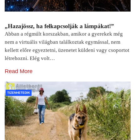
„Hazajössz, ha felkapcsolják a lámpákat!”
Abban a régmúlt korszakban, amikor a gyerekek még
nem a virtuális világban találkoztak egymással, nem
kellett előre egyeztetni, üzenetet küldeni vagy csoportot
létrehozni. Elég volt…
Read More
TIZENHETEDIK