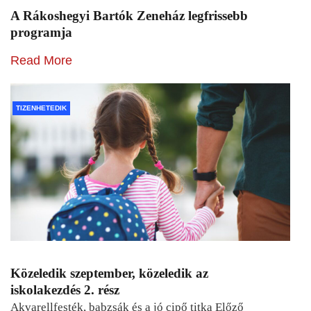
A Rákoshegyi Bartók Zeneház legfrissebb
programja
Read More
TIZENHETEDIK
Közeledik szeptember, közeledik az
iskolakezdés 2. rész
Akvarellfesték, babzsák és a jó cipő titka Előző