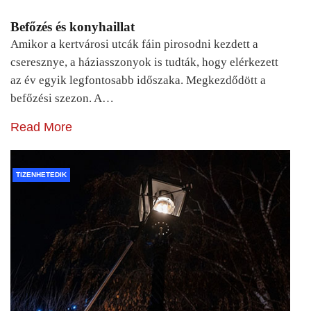
Befőzés és konyhaillat
Amikor a kertvárosi utcák fáin pirosodni kezdett a
cseresznye, a háziasszonyok is tudták, hogy elérkezett
az év egyik legfontosabb időszaka. Megkezdődött a
befőzési szezon. A…
Read More
TIZENHETEDIK