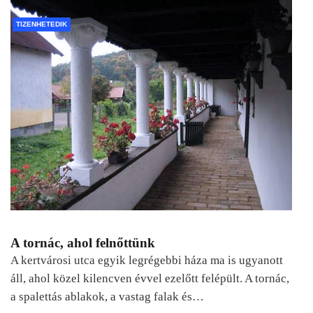
TIZENHETEDIK
A tornác, ahol felnőttünk
A kertvárosi utca egyik legrégebbi háza ma is ugyanott
áll, ahol közel kilencven évvel ezelőtt felépült. A tornác,
a spalettás ablakok, a vastag falak és…