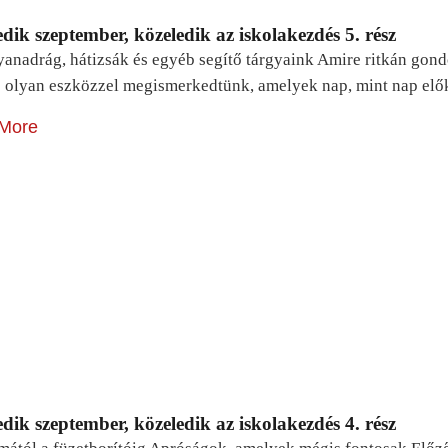
dik szeptember, közeledik az iskolakezdés 5. rész
yanadrág, hátizsák és egyéb segítő tárgyaink Amire ritkán gon
 olyan eszközzel megismerkedtünk, amelyek nap, mint nap elő
More
dik szeptember, közeledik az iskolakezdés 4. rész