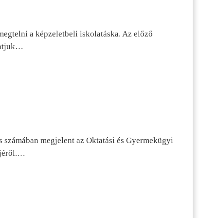
egtelni a képzeletbeli iskolatáska. Az előző
tatjuk…
s számában megjelent az Oktatási és Gyermekügyi
jéről.…