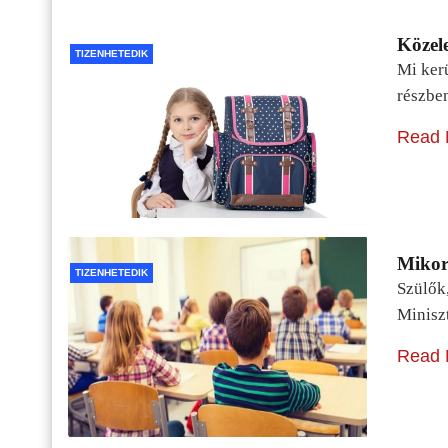
Közele
TIZENHETEDIK
Mi kerü
részbe
Read 
Mikor 
TIZENHETEDIK
Szülők
Minisz
Read 