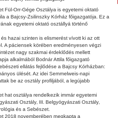
et Fül-Orr-Gége Osztálya is egyetemi oktató
tila a Bajcsy-Zsilinszky Kórház főigazgatója. Ez a
yának egyetemi oktató osztállyá történő
 hazai szinten is elismerést vívott ki az ott
el. A páciensek körében eredményesen végzi
 intézet nagy szakmai érdeklődés mellett
ja alkalmából Bodnár Attila főigazgató
ksebészeti ellátás fejlődése a Bajcsy Kórházban:
ányos ülését. Az idei Semmelweis-napi
ak be az osztály profiljából, a legújabb
et hat osztálya rendelkezik immár egyetemi
gyászati Osztály, III. Belgyógyászati Osztály,
ológia és a Sebészet.
ézet 2018 novemberében megkapta a