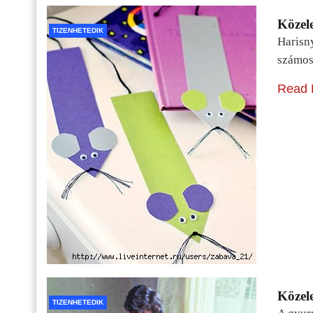
Közele
TIZENHETEDIK
Harisn
számos
Read 
Közele
TIZENHETEDIK