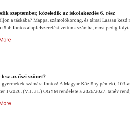
dik szeptember, közeledik az iskolakezdés 6. rész
ljön a táskába? Mappa, számolókorong, és társai Lassan kezd m
n több fontos alapfelszerelést vettünk számba, most pedig foly
More
lesz az őszi szünet?
, gyermekek számára fontos! A Magyar Közlöny pénteki, 103-a
ter 1/2026. (VII. 31.) OGYM rendelete a 2026/2027. tanév rend
More