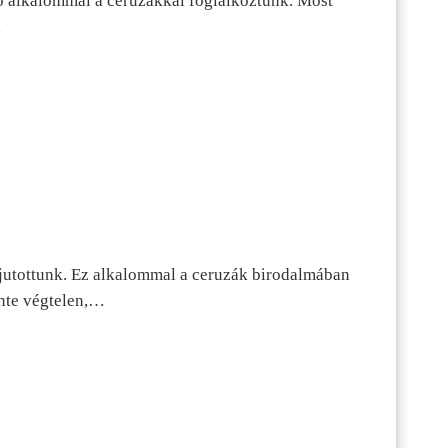
ő alkalommal a ceruzákkal foglalkoztunk. Most
…
jutottunk. Ez alkalommal a ceruzák birodalmában
inte végtelen,…