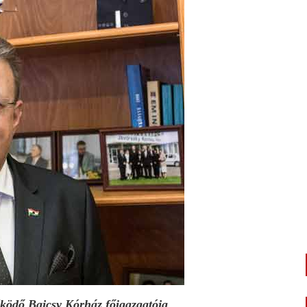
űködő Bajcsy Kórház főigazgatója