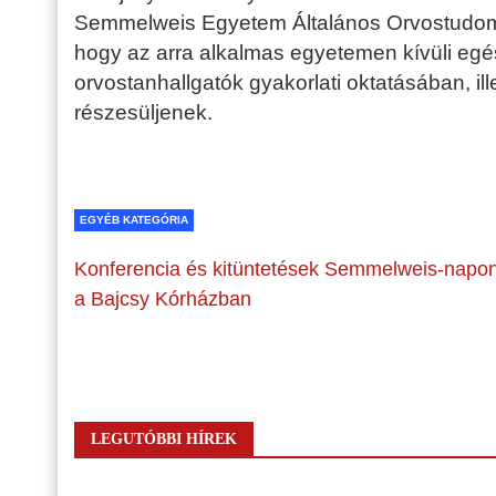
Semmelweis Egyetem Általános Orvostudomá
hogy az arra alkalmas egyetemen kívüli eg
orvostanhallgatók gyakorlati oktatásában, il
részesüljenek.
EGYÉB KATEGÓRIA
Konferencia és kitüntetések Semmelweis-napo
a Bajcsy Kórházban
LEGUTÓBBI HÍREK