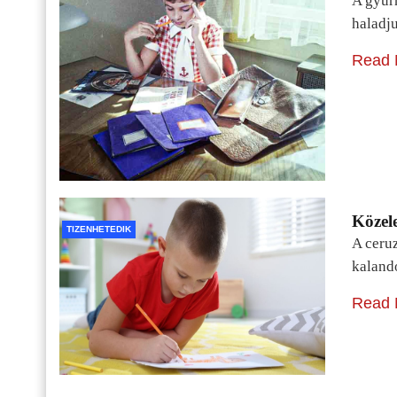
A gyur
haladj
Read 
Közele
TIZENHETEDIK
A ceru
kaland
Read 