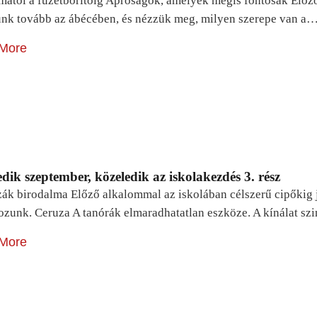
mától a füzetborítóig Apróságok, amelyek mégis fontosak Előz
unk tovább az ábécében, és nézzük meg, milyen szerepe van a
More
dik szeptember, közeledik az iskolakezdés 3. rész
zák birodalma Előző alkalommal az iskolában célszerű cipőkig 
ozunk. Ceruza A tanórák elmaradhatatlan eszköze. A kínálat sz
More