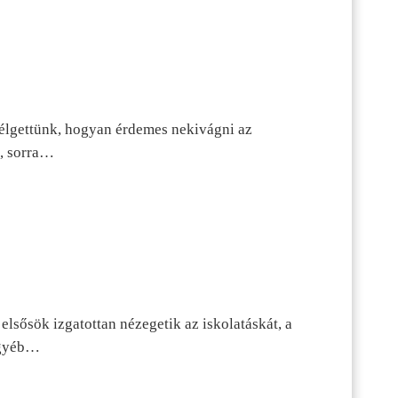
szélgettünk, hogyan érdemes nekivágni az
n, sorra…
lsősök izgatottan nézegetik az iskolatáskát, a
 egyéb…