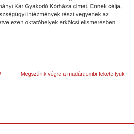
nyi Kar Gyakorló Kórháza címet. Ennek célja,
észségügyi intézmények részt vegyenek az
letve ezen oktatóhelyek erkölcsi elismerésben
n
Megszűnik végre a madárdombi fekete lyuk