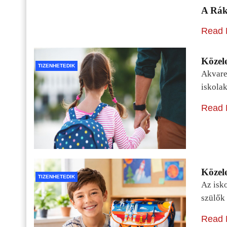
A Rák
Read 
Közele
TIZENHETEDIK
Akvarel
iskolak
Read 
Közele
TIZENHETEDIK
Az isko
szülők 
Read 