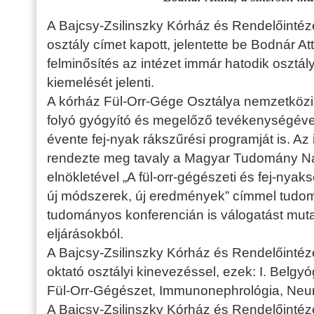
A Bajcsy-Zsilinszky Kórház és Rendelőintéz
osztály címet kapott, jelentette be Bodnár At
felminősítés az intézet immár hatodik osztál
kiemelését jelenti.
A kórház Fül-Orr-Gége Osztálya nemzetközi és
folyó gyógyító és megelőző tevékenységév
évente fej-nyak rákszűrési programját is. Az
rendezte meg tavaly a Magyar Tudomány Nap
elnökletével „A fül-orr-gégészeti és fej-nya
új módszerek, új eredmények” címmel tudom
tudományos konferencián is válogatást mutatt
eljárásokból.
A Bajcsy-Zsilinszky Kórház és Rendelőintéz
oktató osztályi kinevezéssel, ezek: I. Belgyó
Fül-Orr-Gégészet, Immunonephrológia, Neur
A Bajcsy-Zsilinszky Kórház és Rendelőint