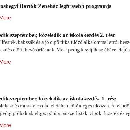
oshegyi Bartók Zeneház legfrissebb programja
More
dik szeptember, közeledik az iskolakezdés 2. rész
lfesték, babzsák és a jó cipő titka Előző alkalommal arról be
ezdés előtti bevásárlásnak. Most pedig kezdjük az ábécé elejé
More
dik szeptember, közeledik az iskolakezdés 1. rész
lakezdés minden család életében különleges időszak. A leendő e
pedig próbálnak eligazodni a tanszerlisták, cipők, füzetek és
More