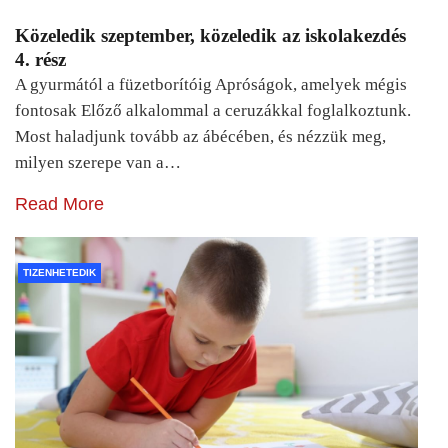
Közeledik szeptember, közeledik az iskolakezdés
4. rész
A gyurmától a füzetborítóig Apróságok, amelyek mégis
fontosak Előző alkalommal a ceruzákkal foglalkoztunk.
Most haladjunk tovább az ábécében, és nézzük meg,
milyen szerepe van a…
Read More
TIZENHETEDIK