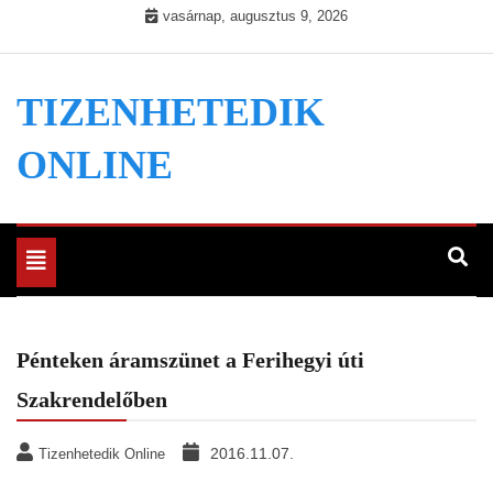
Skip
vasárnap, augusztus 9, 2026
to
content
TIZENHETEDIK
ONLINE
Toggle
navigation
Pénteken áramszünet a Ferihegyi úti
Szakrendelőben
2016.11.07.
Tizenhetedik Online