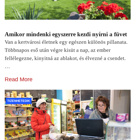
Amikor mindenki egyszerre kezdi nyírni a füvet
Van a kertvárosi életnek egy egészen különös pillanata.
Többnapos eső után végre kisüt a nap, az ember
fellélegezne, kinyitná az ablakot, és élvezné a csendet.
…
Read More
TIZENHETEDIK