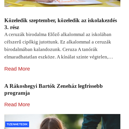
Közeledik szeptember, közeledik az iskolakezdés
3. rész
A ceruzák birodalma Előző alkalommal az iskolában
célszerű cipőkig jutottunk. Ez alkalommal a ceruzák
birodalmában kalandozunk. Ceruza A tanórák
elmaradhatatlan eszköze. A kínálat szinte végtelen,…
Read More
A Rákoshegyi Bartók Zeneház legfrissebb
programja
Read More
TIZENHETEDIK