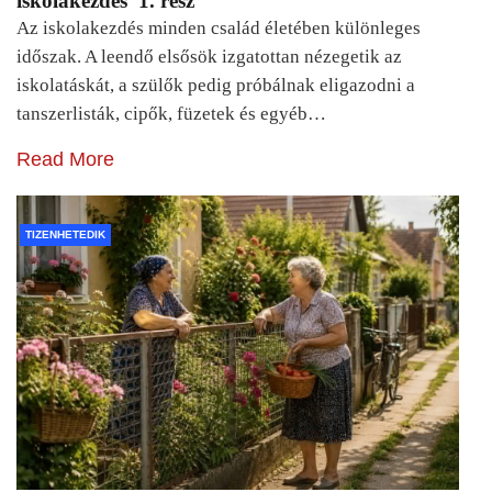
iskolakezdés 1. rész
Az iskolakezdés minden család életében különleges
időszak. A leendő elsősök izgatottan nézegetik az
iskolatáskát, a szülők pedig próbálnak eligazodni a
tanszerlisták, cipők, füzetek és egyéb…
Read More
TIZENHETEDIK