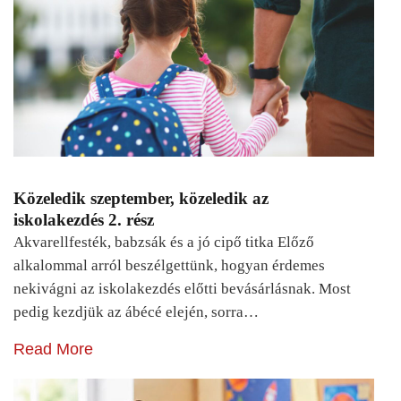
Közeledik szeptember, közeledik az
iskolakezdés 2. rész
Akvarellfesték, babzsák és a jó cipő titka Előző
alkalommal arról beszélgettünk, hogyan érdemes
nekivágni az iskolakezdés előtti bevásárlásnak. Most
pedig kezdjük az ábécé elején, sorra…
Read More