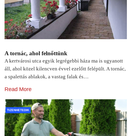
A tornác, ahol felnőttünk
A kertvárosi utca egyik legrégebbi háza ma is ugyanott
áll, ahol közel kilencven évvel ezelőtt felépült. A tornác,
a spalettás ablakok, a vastag falak és…
Read More
TIZENHETEDIK