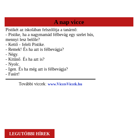
A nap vicce
LEGUTÓBBI HÍREK