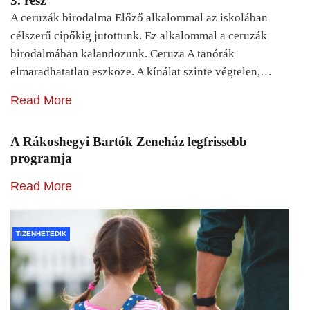
3. rész
A ceruzák birodalma Előző alkalommal az iskolában
célszerű cipőkig jutottunk. Ez alkalommal a ceruzák
birodalmában kalandozunk. Ceruza A tanórák
elmaradhatatlan eszköze. A kínálat szinte végtelen,…
Read More
A Rákoshegyi Bartók Zeneház legfrissebb
programja
Read More
TIZENHETEDIK