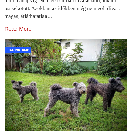
mint manapság. Nem elsősorban elválasztott, inkább
összekötött. Azokban az időkben még nem volt divat a
magas, átláthatatlan…
Read More
TIZENHETEDIK