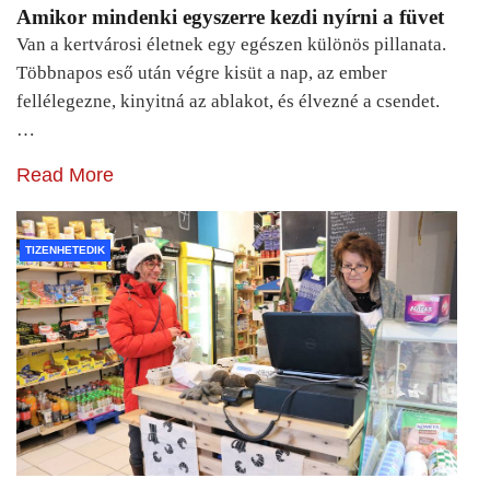
Amikor mindenki egyszerre kezdi nyírni a füvet
Van a kertvárosi életnek egy egészen különös pillanata.
Többnapos eső után végre kisüt a nap, az ember
fellélegezne, kinyitná az ablakot, és élvezné a csendet.
…
Read More
TIZENHETEDIK