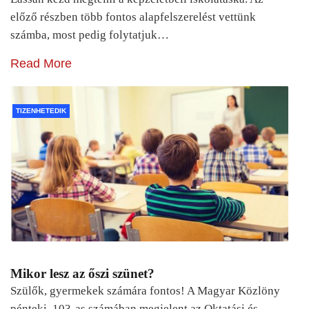
előző részben több fontos alapfelszerelést vettünk
számba, most pedig folytatjuk…
Read More
TIZENHETEDIK
Mikor lesz az őszi szünet?
Szülők, gyermekek számára fontos! A Magyar Közlöny
pénteki, 103-as számában megjelent az Oktatási és