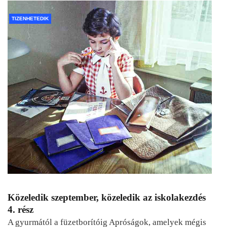
TIZENHETEDIK
Közeledik szeptember, közeledik az iskolakezdés
4. rész
A gyurmától a füzetborítóig Apróságok, amelyek mégis