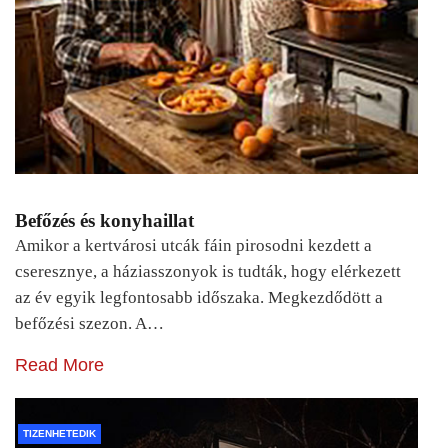
Befőzés és konyhaillat
Amikor a kertvárosi utcák fáin pirosodni kezdett a
cseresznye, a háziasszonyok is tudták, hogy elérkezett
az év egyik legfontosabb időszaka. Megkezdődött a
befőzési szezon. A…
Read More
TIZENHETEDIK