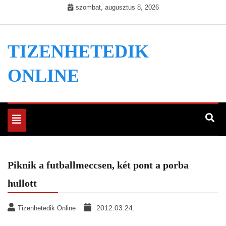
Skip
szombat, augusztus 8, 2026
to
content
TIZENHETEDIK
ONLINE
Toggle
navigation
Piknik a futballmeccsen, két pont a porba
hullott
2012.03.24.
Tizenhetedik Online