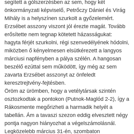
segített a gólszerzésben az sem, hogy két
önkormányzati képviselő, Petrőczy Dániel és Virág
Mihály is a helyszínen szurkolt a győzelemért.
Erzsébet asszony viszont jól érezte magát. Tovább
erősítette nem tegnap kötetett házasságukat:
hagyta férjét szurkolni, régi szenvedélyének hódolni,
miközben ő kényelmesen elsütkérezett a langyos
márciusi napfényben a pálya szélén. A hangosan
beszélő ezúttal sem működött, így még az sem
zavarta Erzsébet asszonyt az önfeledt
keresztrejtvény-fejtésben.
Öröm az ürömben, hogy a vetélytársak szintén
osztozkodtak a pontokon (Putnok-Maglód 2-2), így a
Rákosmente megőrizheti a harmadik helyét a
tabellán. Ám a tavaszi szezon eddig elvesztett négy
pontja nagyon hiányozhat a végelszámolásnál.
Legközelebb március 31-én, szombaton