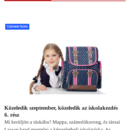
TIZENHETEDIK
Közeledik szeptember, közeledik az iskolakezdés
6. rész
Mi kerüljön a táskába? Mappa, számolókorong, és társai
Lassan kezd megtelni a képzeletbeli iskolatáska. Az