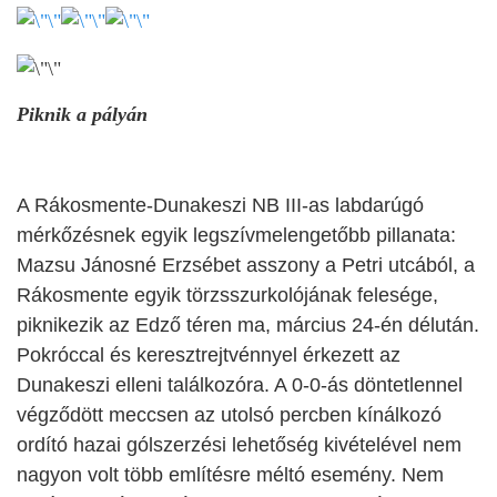
Piknik a pályán
A Rákosmente-Dunakeszi NB III-as labdarúgó
mérkőzésnek egyik legszívmelengetőbb pillanata:
Mazsu Jánosné Erzsébet asszony a Petri utcából, a
Rákosmente egyik törzsszurkolójának felesége,
piknikezik az Edző téren ma, március 24-én délután.
Pokróccal és keresztrejtvénnyel érkezett az
Dunakeszi elleni találkozóra. A 0-0-ás döntetlennel
végződött
meccsen
az utolsó percben kínálkozó
ordító hazai gólszerzési lehetőség kivételével nem
nagyon volt több említésre méltó esemény.
Nem