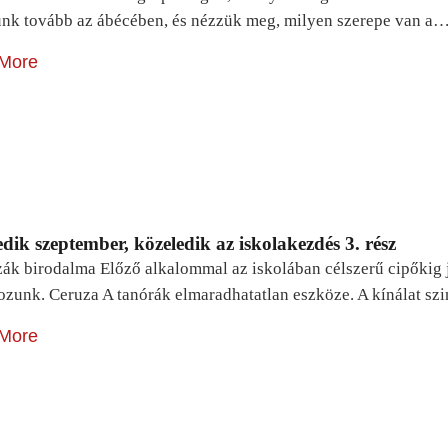
unk tovább az ábécében, és nézzük meg, milyen szerepe van a
More
dik szeptember, közeledik az iskolakezdés 3. rész
zák birodalma Előző alkalommal az iskolában célszerű cipőkig 
ozunk. Ceruza A tanórák elmaradhatatlan eszköze. A kínálat sz
More