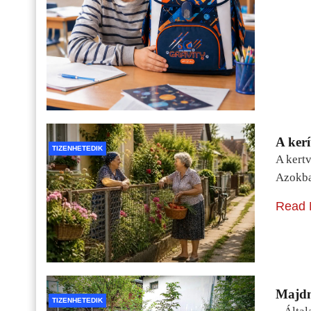
A kerí
TIZENHETEDIK
A kertv
Azokba
Read 
Majdn
TIZENHETEDIK