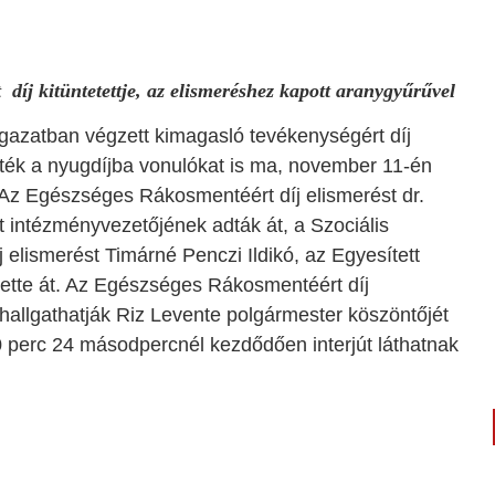
díj kitüntetettje, az elismeréshez kapott aranygyűrűvel
gazatban végzett kimagasló tevékenységért díj
tték a nyugdíjba vonulókat is ma, november 11-én
Az Egészséges Rákosmentéért díj elismerést dr.
 intézményvezetőjének adták át, a Szociális
elismerést Timárné Penczi Ildikó, az Egyesített
hette át. Az Egészséges Rákosmentéért díj
ghallgathatják Riz Levente polgármester köszöntőjét
0 perc 24 másodpercnél kezdődően
interjút láthatnak