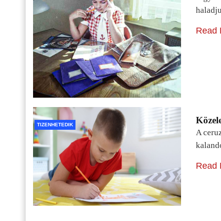
haladj
Read 
Közele
TIZENHETEDIK
A ceru
kaland
Read 