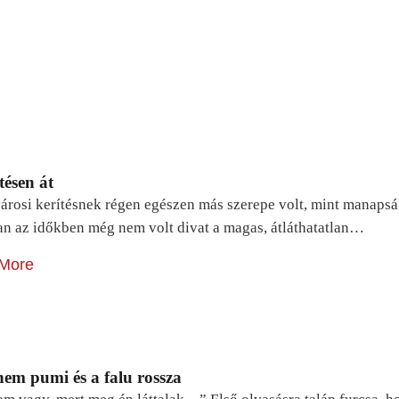
tésen át
árosi kerítésnek régen egészen más szerepe volt, mint manapsá
n az időkben még nem volt divat a magas, átláthatatlan…
More
em pumi és a falu rossza