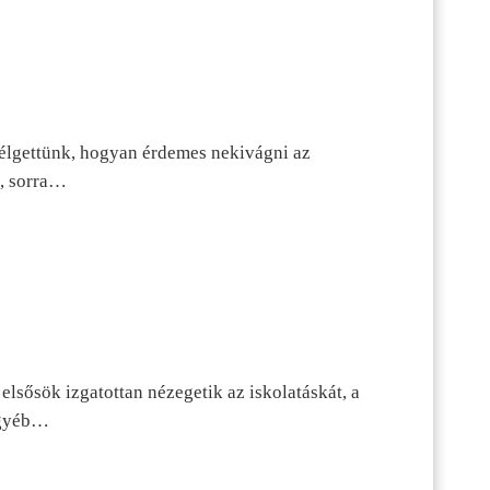
szélgettünk, hogyan érdemes nekivágni az
n, sorra…
lsősök izgatottan nézegetik az iskolatáskát, a
 egyéb…