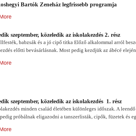
oshegyi Bartók Zeneház legfrissebb programja
More
dik szeptember, közeledik az iskolakezdés 2. rész
lfesték, babzsák és a jó cipő titka Előző alkalommal arról be
ezdés előtti bevásárlásnak. Most pedig kezdjük az ábécé elejé
More
dik szeptember, közeledik az iskolakezdés 1. rész
lakezdés minden család életében különleges időszak. A leendő e
pedig próbálnak eligazodni a tanszerlisták, cipők, füzetek és
More