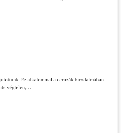
…
jutottunk. Ez alkalommal a ceruzák birodalmában
inte végtelen,…