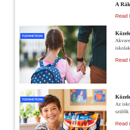
A Rák
Read 
Közele
TIZENHETEDIK
Akvarel
iskolak
Read 
Közele
TIZENHETEDIK
Az isko
szülők 
Read 