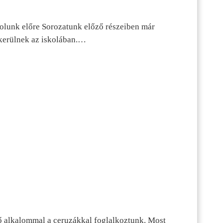
dolunk előre Sorozatunk előző részeiben már
kerülnek az iskolában.…
ő alkalommal a ceruzákkal foglalkoztunk. Most