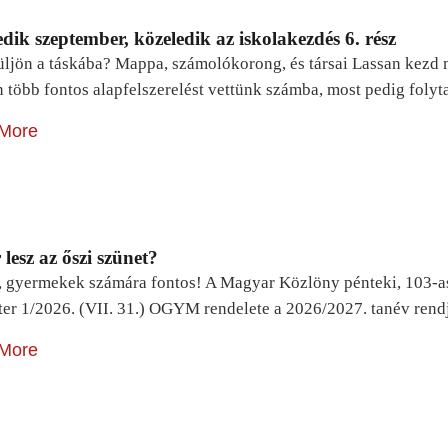
dik szeptember, közeledik az iskolakezdés 6. rész
ljön a táskába? Mappa, számolókorong, és társai Lassan kezd m
n több fontos alapfelszerelést vettünk számba, most pedig foly
More
lesz az őszi szünet?
, gyermekek számára fontos! A Magyar Közlöny pénteki, 103-a
ter 1/2026. (VII. 31.) OGYM rendelete a 2026/2027. tanév rend
More