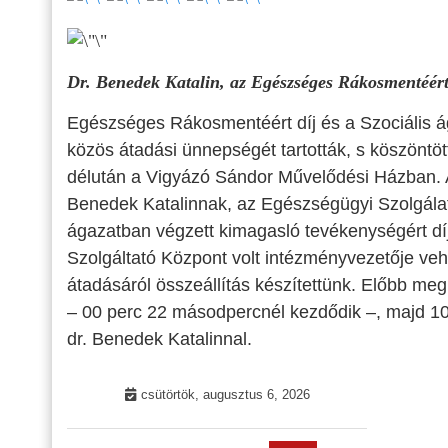
Dr. Benedek Katalin, az Egészséges Rákosmentéért 
Egészséges Rákosmentéért díj és a Szociális á
közös átadási ünnepségét tartották, s köszöntö
délután a Vigyázó Sándor Művelődési Házban. 
Benedek Katalinnak, az Egészségügyi Szolgálat
ágazatban végzett kimagasló tevékenységért díj 
Szolgáltató Központ volt intézményvezetője ve
átadásáról összeállítás készítettünk. Előbb me
– 00 perc 22 másodpercnél kezdődik –
, majd
1
dr. Benedek Katalinnal.