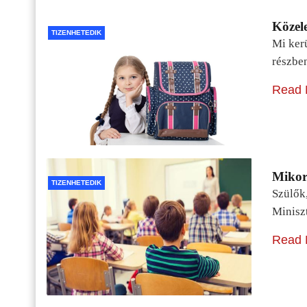
Közele
TIZENHETEDIK
Mi kerü
részbe
Read 
Mikor 
TIZENHETEDIK
Szülők
Minisz
Read 