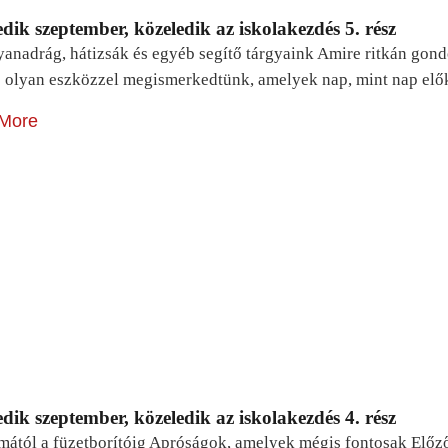
dik szeptember, közeledik az iskolakezdés 5. rész
yanadrág, hátizsák és egyéb segítő tárgyaink Amire ritkán gon
 olyan eszközzel megismerkedtünk, amelyek nap, mint nap elő
More
dik szeptember, közeledik az iskolakezdés 4. rész
mától a füzetborítóig Apróságok, amelyek mégis fontosak Előz