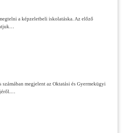
egtelni a képzeletbeli iskolatáska. Az előző
tatjuk…
s számában megjelent az Oktatási és Gyermekügyi
jéről.…