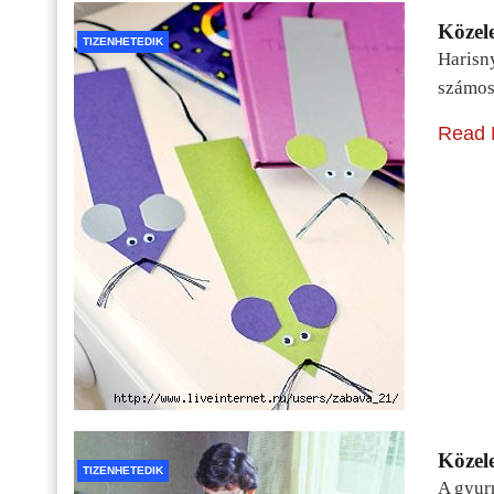
Közele
TIZENHETEDIK
Harisn
számos
Read 
Közele
TIZENHETEDIK
A gyur