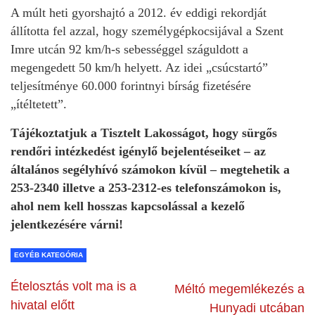
A múlt heti gyorshajtó a 2012. év eddigi rekordját
állította fel azzal, hogy személygépkocsijával a Szent
Imre utcán 92 km/h-s sebességgel száguldott a
megengedett 50 km/h helyett. Az idei „csúcstartó”
teljesítménye 60.000 forintnyi bírság fizetésére
„ítéltetett”.
Tájékoztatjuk a Tisztelt Lakosságot, hogy sürgős
rendőri intézkedést igénylő bejelentéseiket – az
általános segélyhívó számokon kívül – megtehetik a
253-2340 illetve a 253-2312-es telefonszámokon is,
ahol nem kell hosszas kapcsolással a kezelő
jelentkezésére várni!
EGYÉB KATEGÓRIA
Ételosztás volt ma is a
Méltó megemlékezés a
hivatal előtt
Hunyadi utcában