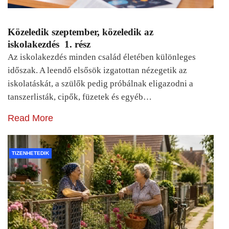
Közeledik szeptember, közeledik az
iskolakezdés 1. rész
Az iskolakezdés minden család életében különleges
időszak. A leendő elsősök izgatottan nézegetik az
iskolatáskát, a szülők pedig próbálnak eligazodni a
tanszerlisták, cipők, füzetek és egyéb…
Read More
TIZENHETEDIK