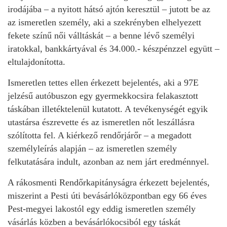
irodájába – a nyitott hátsó ajtón keresztül – jutott be az
az ismeretlen személy, aki a szekrényben elhelyezett
fekete színű női válltáskát – a benne lévő személyi
iratokkal, bankkártyával és 34.000.- készpénzzel együtt –
eltulajdonította.
Ismeretlen tettes ellen érkezett bejelentés, aki a 97E
jelzésű autóbuszon egy gyermekkocsira felakasztott
táskában illetéktelenül kutatott. A tevékenységét egyik
utastársa észrevette és az ismeretlen nőt leszállásra
szólította fel. A kiérkező rendőrjárőr – a megadott
személyleírás alapján – az ismeretlen személy
felkutatására indult, azonban az nem járt eredménnyel.
A rákosmenti Rendőrkapitányságra érkezett bejelentés,
miszerint a Pesti úti bevásárlóközpontban egy 66 éves
Pest-megyei lakostól egy eddig ismeretlen személy
vásárlás közben a bevásárlókocsiból egy táskát