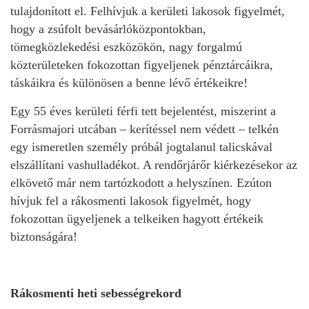
tulajdonított el. Felhívjuk a kerületi lakosok figyelmét,
hogy a zsúfolt bevásárlóközpontokban,
tömegközlekedési eszközökön, nagy forgalmú
közterületeken fokozottan figyeljenek pénztárcáikra,
táskáikra és különösen a benne lévő értékeikre!
Egy 55 éves kerületi férfi tett bejelentést, miszerint a
Forrásmajori utcában – kerítéssel nem védett – telkén
egy ismeretlen személy próbál jogtalanul talicskával
elszállítani vashulladékot. A rendőrjárőr kiérkezésekor az
elkövető már nem tartózkodott a helyszínen. Ezúton
hívjuk fel a rákosmenti lakosok figyelmét, hogy
fokozottan ügyeljenek a telkeiken hagyott értékeik
biztonságára!
Rákosmenti heti sebességrekord