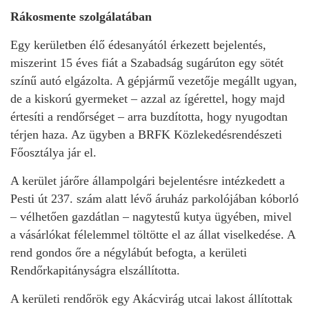
Rákosmente szolgálatában
Egy kerületben élő édesanyától érkezett bejelentés,
miszerint 15 éves fiát a Szabadság sugárúton egy sötét
színű autó elgázolta. A gépjármű vezetője megállt ugyan,
de a kiskorú gyermeket – azzal az ígérettel, hogy majd
értesíti a rendőrséget – arra buzdította, hogy nyugodtan
térjen haza. Az ügyben a BRFK Közlekedésrendészeti
Főosztálya jár el.
A kerület járőre állampolgári bejelentésre intézkedett a
Pesti út 237. szám alatt lévő áruház parkolójában kóborló
– vélhetően gazdátlan – nagytestű kutya ügyében, mivel
a vásárlókat félelemmel töltötte el az állat viselkedése. A
rend gondos őre a négylábút befogta, a kerületi
Rendőrkapitányságra elszállította.
A kerületi rendőrök egy Akácvirág utcai lakost állítottak