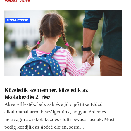
Read More
TIZENHETEDIK
Közeledik szeptember, közeledik az
iskolakezdés 2. rész
Akvarellfesték, babzsák és a jó cipő titka Előző
alkalommal arról beszélgettünk, hogyan érdemes
nekivágni az iskolakezdés előtti bevásárlásnak. Most
pedig kezdjük az ábécé elején, sorra…