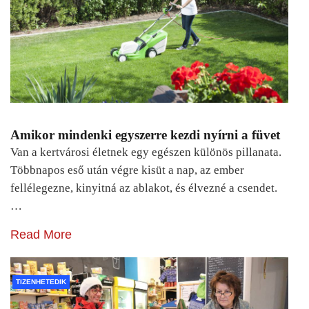
Amikor mindenki egyszerre kezdi nyírni a füvet
Van a kertvárosi életnek egy egészen különös pillanata.
Többnapos eső után végre kisüt a nap, az ember
fellélegezne, kinyitná az ablakot, és élvezné a csendet.
…
Read More
TIZENHETEDIK