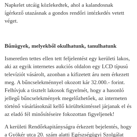
Napkelet utcáig közlekedtek, ahol a kalandosnak
ígérkező utazásnak a gondos rendőri intézkedés vetett
véget.
Bűnügyek, melyekből okulhatunk, tanulhatunk
Ismeretlen tettes ellen tett feljelentést egy kerületi lakos,
aki az egyik internetes aukciós oldalon egy LCD típusú
televíziót vásárolt, azonban a kifizetett áru nem érkezett
meg. A bűncselekménnyel okozott kár 32.000.- forint.
Felhívjuk a tisztelt lakosok figyelmét, hogy a hasonló
jellegű bűncselekmények megelőzhetőek, az interneten
történő vásárlásoknál kellő körültekintéssel járjanak el és
az eladó fél minősítéseire fokozottan figyeljenek!
A kerületi Rendőrkapitányságra érkezett bejelentés, hogy
a Gyökér utca 20. szám alatti Egészségügyi Szolgálat