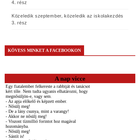
4. rész
Közeledik szeptember, közeledik az iskolakezdés
3. rész
KÖVESS MINKET A FACEBOOKON
A nap vicce