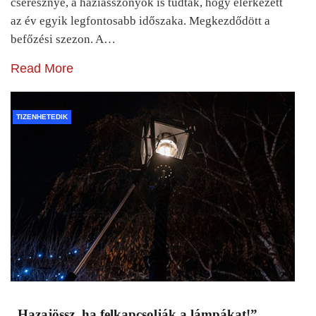
cseresznye, a háziasszonyok is tudták, hogy elérkezett
az év egyik legfontosabb időszaka. Megkezdődött a
befőzési szezon. A…
Read More
TIZENHETEDIK
„Hazajössz, ha felkapcsolják a lámpákat!”