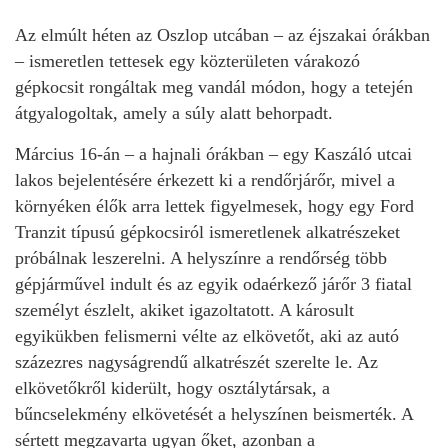
Az elmúlt héten az Oszlop utcában – az éjszakai órákban
– ismeretlen tettesek egy közterületen várakozó
gépkocsit rongáltak meg vandál módon, hogy a tetején
átgyalogoltak, amely a súly alatt behorpadt.
Március 16-án – a hajnali órákban – egy Kaszáló utcai
lakos bejelentésére érkezett ki a rendőrjárőr, mivel a
környéken élők arra lettek figyelmesek, hogy egy Ford
Tranzit típusú gépkocsiról ismeretlenek alkatrészeket
próbálnak leszerelni. A helyszínre a rendőrség több
gépjárművel indult és az egyik odaérkező járőr 3 fiatal
személyt észlelt, akiket igazoltatott. A károsult
egyikükben felismerni vélte az elkövetőt, aki az autó
százezres nagyságrendű alkatrészét szerelte le. Az
elkövetőkről kiderült, hogy osztálytársak, a
bűncselekmény elkövetését a helyszínen beismerték. A
sértett megzavarta ugyan őket, azonban a