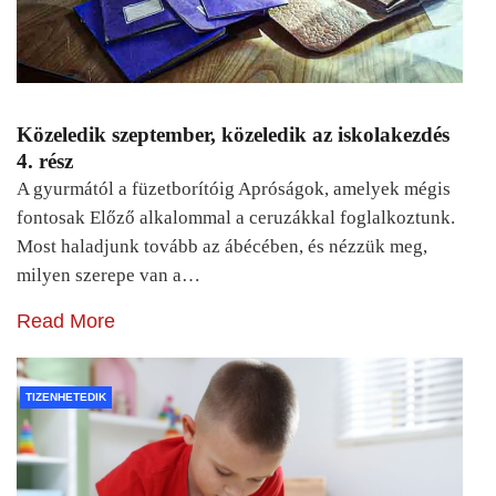
Közeledik szeptember, közeledik az iskolakezdés
4. rész
A gyurmától a füzetborítóig Apróságok, amelyek mégis
fontosak Előző alkalommal a ceruzákkal foglalkoztunk.
Most haladjunk tovább az ábécében, és nézzük meg,
milyen szerepe van a…
Read More
TIZENHETEDIK