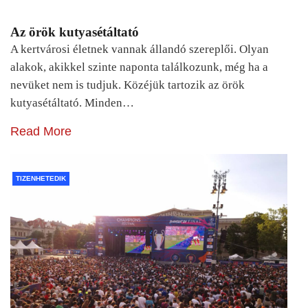
Az örök kutyasétáltató
A kertvárosi életnek vannak állandó szereplői. Olyan
alakok, akikkel szinte naponta találkozunk, még ha a
nevüket nem is tudjuk. Közéjük tartozik az örök
kutyasétáltató. Minden…
Read More
TIZENHETEDIK