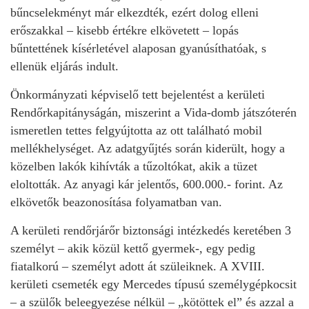
bűncselekményt már elkezdték, ezért dolog elleni
erőszakkal – kisebb értékre elkövetett – lopás
bűntettének kísérletével alaposan gyanúsíthatóak, s
ellenük eljárás indult.
Önkormányzati képviselő tett bejelentést a kerületi
Rendőrkapitányságán, miszerint a Vida-domb játszóterén
ismeretlen tettes felgyújtotta az ott található mobil
mellékhelységet. Az adatgyűjtés során kiderült, hogy a
közelben lakók kihívták a tűzoltókat, akik a tüzet
eloltották. Az anyagi kár jelentős, 600.000.- forint. Az
elkövetők beazonosítása folyamatban van.
A kerületi rendőrjárőr biztonsági intézkedés keretében 3
személyt – akik közül kettő gyermek-, egy pedig
fiatalkorú – személyt adott át szüleiknek. A XVIII.
kerületi csemeték egy Mercedes típusú személygépkocsit
– a szülők beleegyezése nélkül – „kötöttek el” és azzal a