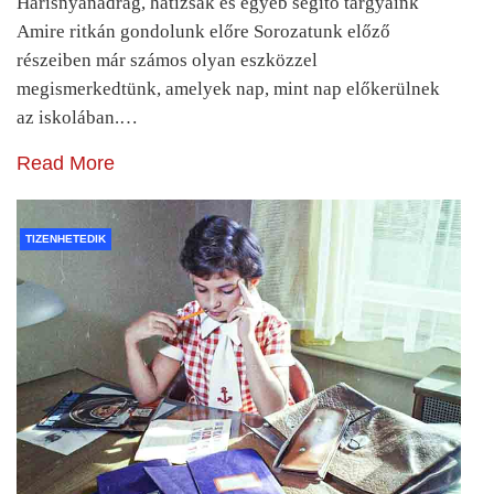
Harisnyanadrág, hátizsák és egyéb segítő tárgyaink
Amire ritkán gondolunk előre Sorozatunk előző
részeiben már számos olyan eszközzel
megismerkedtünk, amelyek nap, mint nap előkerülnek
az iskolában.…
Read More
TIZENHETEDIK