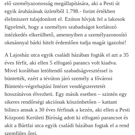
elő személyazonosság megállapítására, aki a Pesti út
egyik áruházának üzletéből 1.798.- forint értékben
élelmiszert tulajdonított el. Ezúton hívjuk fel a lakosok
figyelmét, hogy a személyes szabadságot korlátozó
intézkedés elkerülhető, amennyiben a személyazonosító
okmánnyal bárki hitelt érdemlően tudja magát igazolni!
A Lajosház utca egyik családi házában fogták el azt a 35
éves férfit, aki ellen 5 elfogató parancs volt kiadva.
Mivel korábban letöltendő szabadságvesztéssel is
büntették, ezért a tévúton járó személy a fővárosi
Büntetés-végrehajtási Intézet vendégszeretetét
hosszútávon élvezheti. Egy másik esetben – szintén egy
sikeres rendőrségi akciónak köszönhetően – kattant
bilincs annak a 30 éves férfinak a kezén, aki ellen a Pesti
Központi Kerületi Bíróság adott ki elfogató parancsot és
akit a Bártfai utca egyik családi házában fogtak el a rend
szemfüles őrei.