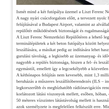
Ismét mind a két futópálya üzemel a Liszt Ferenc 
A nagy nyári csúcsforgalom előtt, a tervezett nyolc hé
felújításával a Budapest Airport, valamint az alvál
repülőtér működésének biztonságát és rugalmasságát
A Liszt Ferenc Nemzetközi Repülőtéren a lehető le
terminálépületek a két beton futópálya között helye
leszállására, a másikat pedig az indítására lehet has
gurulási távolság, a legkisebb az üzemanyag- és idő
nagyobb a repülés biztonsága, hiszen a fel- és leszál
egymástól, emellett így a legcsekélyebb a közvetlen k
A kéthónapos felújítás nem kevesebb, mint 1,3 milliá
beruházás a műszeres leszállítóberendezés (ILS – in
legkorszerűbb és megbízhatóbb rádiónavigációs rend
korlátozott látási viszonyok mellett, esőben, hóban
50 méteres vízszintes látástávolság mellett is haszn
azok személyzete is megfelelően felkészült erre. Min