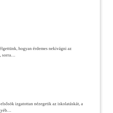
szélgettünk, hogyan érdemes nekivágni az
n, sorra…
lsősök izgatottan nézegetik az iskolatáskát, a
 egyéb…