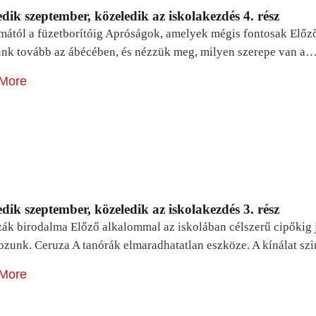
dik szeptember, közeledik az iskolakezdés 4. rész
mától a füzetborítóig Apróságok, amelyek mégis fontosak Előz
unk tovább az ábécében, és nézzük meg, milyen szerepe van a
More
dik szeptember, közeledik az iskolakezdés 3. rész
zák birodalma Előző alkalommal az iskolában célszerű cipőkig 
ozunk. Ceruza A tanórák elmaradhatatlan eszköze. A kínálat sz
More