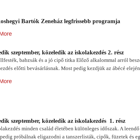
oshegyi Bartók Zeneház legfrissebb programja
More
dik szeptember, közeledik az iskolakezdés 2. rész
lfesték, babzsák és a jó cipő titka Előző alkalommal arról be
ezdés előtti bevásárlásnak. Most pedig kezdjük az ábécé elejé
More
dik szeptember, közeledik az iskolakezdés 1. rész
lakezdés minden család életében különleges időszak. A leendő e
pedig próbálnak eligazodni a tanszerlisták, cipők, füzetek és