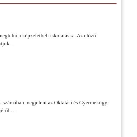
egtelni a képzeletbeli iskolatáska. Az előző
tatjuk…
s számában megjelent az Oktatási és Gyermekügyi
jéről.…