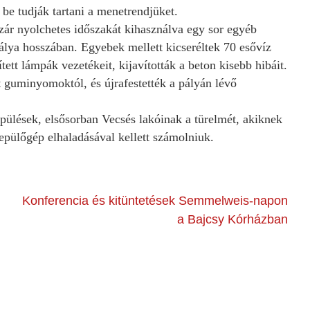
be tudják tartani a menetrendjüket.
zár nyolchetes időszakát kihasználva egy sor egyéb
álya hosszában. Egyebek mellett kicseréltek 70 esővíz
ített lámpák vezetékeit, kijavították a beton kisebb hibáit.
ett guminyomoktól, és újrafestették a pályán lévő
pülések, elsősorban Vecsés lakóinak a türelmét, akiknek
repülőgép elhaladásával kellett számolniuk.
Konferencia és kitüntetések Semmelweis-napon
a Bajcsy Kórházban