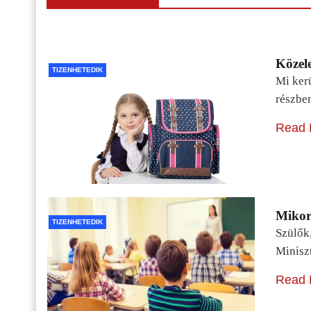
Közele
TIZENHETEDIK
Mi kerü
részbe
Read 
Mikor 
TIZENHETEDIK
Szülők
Minisz
Read 