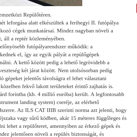
Nemzetközi Repülőtéren.
t leforgása alatt elkészültek a ferihegyi II. futópálya
lalkozó cégek munkatársai. Mindez nagyban növeli a
, áll a reptér közleményében.
gelőnyösebb futópályarendszer működik: a
zkednek el, így az egyik pályát a repülőgépek
ználni. A kettő között pedig a lehető legrövidebb a
veszteség két járat között. Nem utolsósorban pedig
ló gépeket jelentős távolságra el lehet választani
özelben fekvő lakott területeket érintő zajhatás is.
rd forintba (kb. 4 millió euróba) került. A legfontosabb
strument landing system) cseréje, az elérhető
szerre. Az ILS CAT IIIB szerinti norma azt jelenti, hogy
, éjszaka vagy sűrű ködben, akár 15 méteres függőleges és
álni lehet a repülőteret, amennyiben az érkező gépek és
dez jelentősen növeli a repülés biztonságát, és