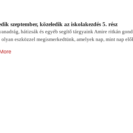
dik szeptember, közeledik az iskolakezdés 5. rész
yanadrág, hátizsák és egyéb segítő tárgyaink Amire ritkán gon
 olyan eszközzel megismerkedtünk, amelyek nap, mint nap elő
More