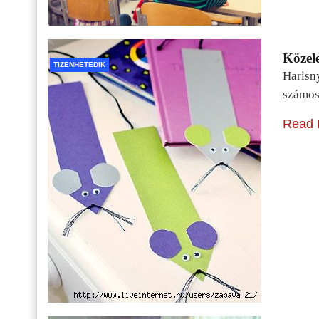
Közele
TIZENHETEDIK
Harisn
számos
Read 