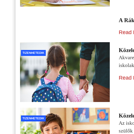
A Rák
Read 
Közele
TIZENHETEDIK
Akvarel
iskolak
Read 
Közele
TIZENHETEDIK
Az isko
szülők 