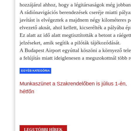
hozzájárul ahhoz, hogy a légitársaságok még jobban 
A rádiónavigációs berendezések cseréje miatti pálya
javítást is elvégeztek a majdnem négy kilométeres p
elvezető aknát, ahol kellett, kicserélték a pályába ép
Ez alatt az idő alatt megtisztították a betont a ráég
jelzéseket, amik segítik a pilóták tájékozódását.
A Budapest Airport egyúttal köszöni a környező tele
a felújítás miatt ideiglenesen a megszokottnál több 
EGYÉB KATEGÓRIA
Munkaszünet a Szakrendelőben is július 1-én,
hétfőn
LEGUTÓBBI HÍREK