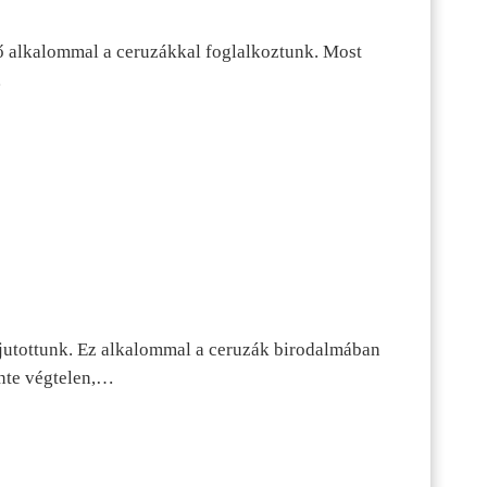
ő alkalommal a ceruzákkal foglalkoztunk. Most
…
jutottunk. Ez alkalommal a ceruzák birodalmában
inte végtelen,…