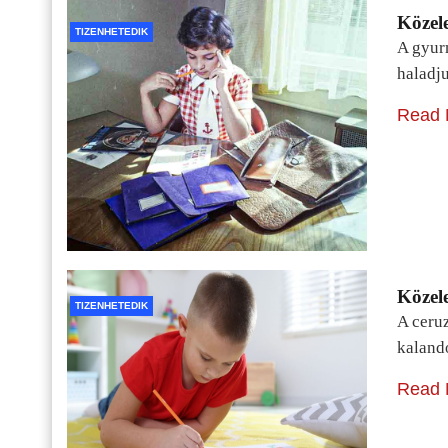
Közele
TIZENHETEDIK
A gyur
haladj
Read 
Közele
TIZENHETEDIK
A ceru
kaland
Read 