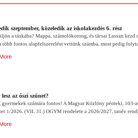
dik szeptember, közeledik az iskolakezdés 6. rész
ljön a táskába? Mappa, számolókorong, és társai Lassan kezd m
n több fontos alapfelszerelést vettünk számba, most pedig foly
More
lesz az őszi szünet?
, gyermekek számára fontos! A Magyar Közlöny pénteki, 103-a
ter 1/2026. (VII. 31.) OGYM rendelete a 2026/2027. tanév rend
More