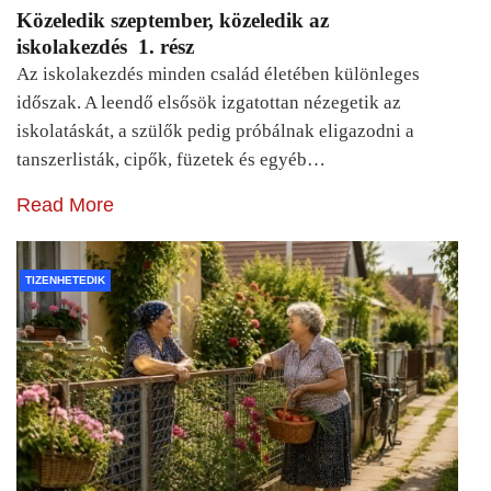
Közeledik szeptember, közeledik az
iskolakezdés 1. rész
Az iskolakezdés minden család életében különleges
időszak. A leendő elsősök izgatottan nézegetik az
iskolatáskát, a szülők pedig próbálnak eligazodni a
tanszerlisták, cipők, füzetek és egyéb…
Read More
TIZENHETEDIK