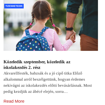
TIZENHETEDIK
Közeledik szeptember, közeledik az
iskolakezdés 2. rész
Akvarellfesték, babzsák és a jó cipő titka Előző
alkalommal arról beszélgettünk, hogyan érdemes
nekivágni az iskolakezdés előtti bevásárlásnak. Most
pedig kezdjük az ábécé elején, sorra…
Read More