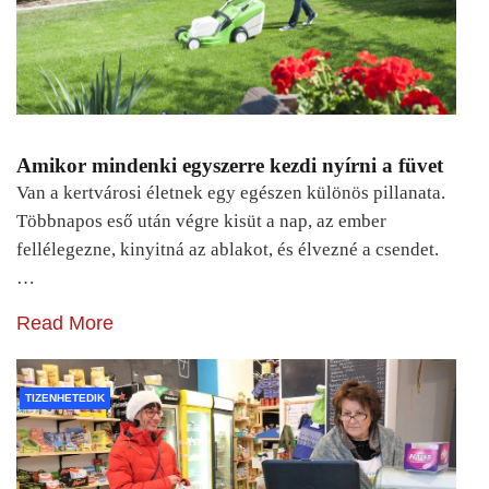
Amikor mindenki egyszerre kezdi nyírni a füvet
Van a kertvárosi életnek egy egészen különös pillanata.
Többnapos eső után végre kisüt a nap, az ember
fellélegezne, kinyitná az ablakot, és élvezné a csendet.
…
Read More
TIZENHETEDIK