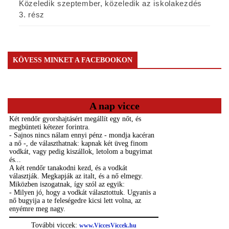
Közeledik szeptember, közeledik az iskolakezdés
3. rész
KÖVESS MINKET A FACEBOOKON
A nap vicce