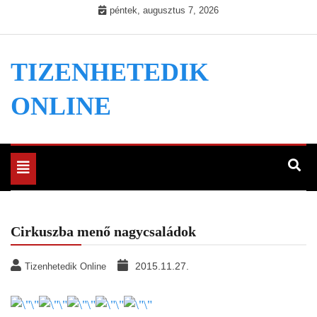
Skip
péntek, augusztus 7, 2026
to
content
TIZENHETEDIK
ONLINE
Toggle
navigation
Cirkuszba menő nagycsaládok
2015.11.27.
Tizenhetedik Online