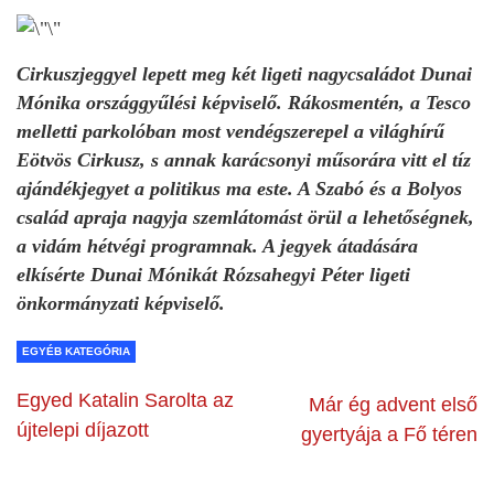
Cirkuszjeggyel lepett meg két ligeti nagycsaládot Dunai
Mónika országgyűlési képviselő. Rákosmentén, a Tesco
melletti parkolóban most vendégszerepel a világhírű
Eötvös Cirkusz, s annak karácsonyi műsorára vitt el tíz
ajándékjegyet a politikus ma este. A Szabó és a Bolyos
család apraja nagyja szemlátomást örül a lehetőségnek,
a vidám hétvégi programnak. A jegyek átadására
elkísérte Dunai Mónikát Rózsahegyi Péter ligeti
önkormányzati képviselő.
EGYÉB KATEGÓRIA
Egyed Katalin Sarolta az
Már ég advent első
újtelepi díjazott
gyertyája a Fő téren