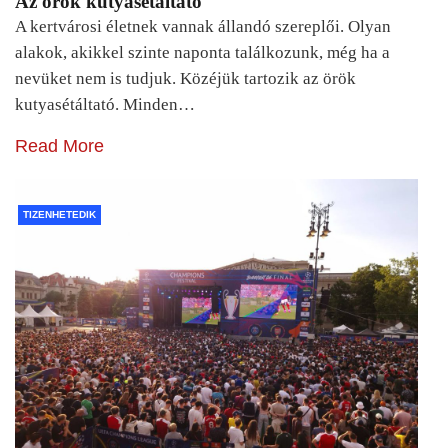
Az örök kutyasétáltató
A kertvárosi életnek vannak állandó szereplői. Olyan
alakok, akikkel szinte naponta találkozunk, még ha a
nevüket nem is tudjuk. Közéjük tartozik az örök
kutyasétáltató. Minden…
Read More
TIZENHETEDIK