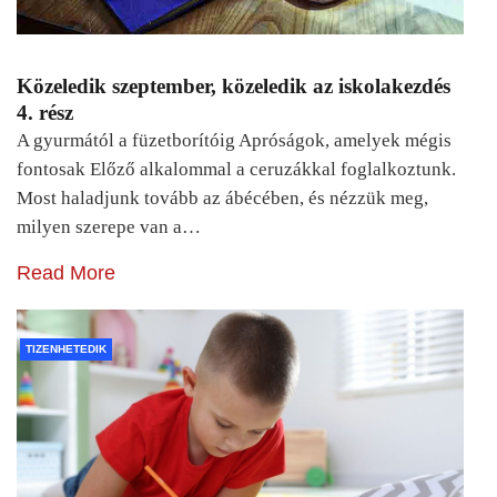
Közeledik szeptember, közeledik az iskolakezdés
4. rész
A gyurmától a füzetborítóig Apróságok, amelyek mégis
fontosak Előző alkalommal a ceruzákkal foglalkoztunk.
Most haladjunk tovább az ábécében, és nézzük meg,
milyen szerepe van a…
Read More
TIZENHETEDIK