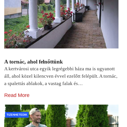
A tornác, ahol felnőttünk
A kertvárosi utca egyik legrégebbi háza ma is ugyanott
áll, ahol közel kilencven évvel ezelőtt felépült. A tornác,
a spalettás ablakok, a vastag falak és…
Read More
TIZENHETEDIK