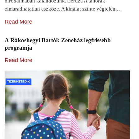
birodalmában kalandozunk. Ceruza A tanórák
elmaradhatatlan eszköze. A kínálat szinte végtelen,…
Read More
A Rákoshegyi Bartók Zeneház legfrissebb
programja
Read More
TIZENHETEDIK