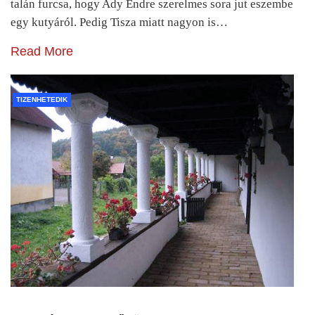
talán furcsa, hogy Ady Endre szerelmes sora jut eszembe
egy kutyáról. Pedig Tisza miatt nagyon is…
Read More
TIZENHETEDIK