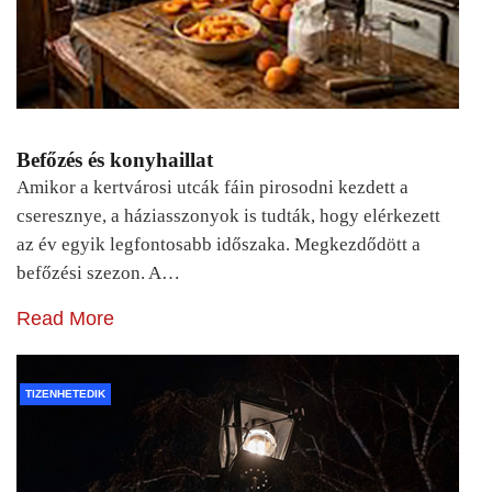
Befőzés és konyhaillat
Amikor a kertvárosi utcák fáin pirosodni kezdett a
cseresznye, a háziasszonyok is tudták, hogy elérkezett
az év egyik legfontosabb időszaka. Megkezdődött a
befőzési szezon. A…
Read More
TIZENHETEDIK