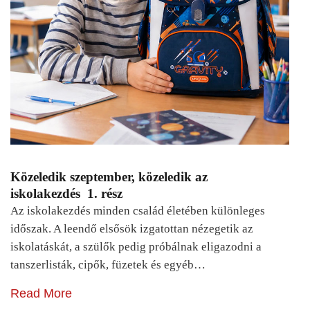
Közeledik szeptember, közeledik az
iskolakezdés 1. rész
Az iskolakezdés minden család életében különleges
időszak. A leendő elsősök izgatottan nézegetik az
iskolatáskát, a szülők pedig próbálnak eligazodni a
tanszerlisták, cipők, füzetek és egyéb…
Read More