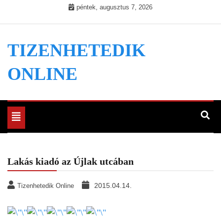
Skip
péntek, augusztus 7, 2026
to
content
TIZENHETEDIK
ONLINE
Toggle
navigation
Lakás kiadó az Újlak utcában
2015.04.14.
Tizenhetedik Online