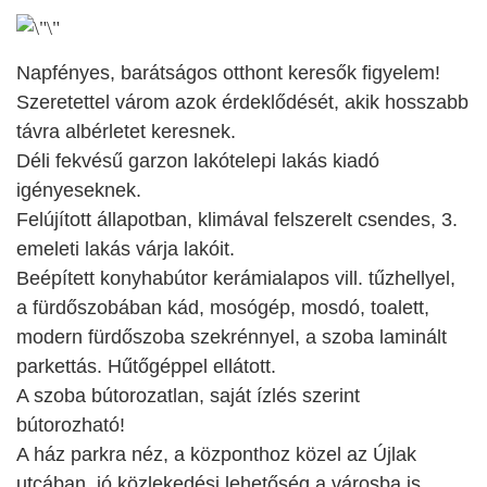
Napfényes, barátságos otthont keresők figyelem!
Szeretettel várom azok érdeklődését, akik hosszabb
távra albérletet keresnek.
Déli fekvésű garzon lakótelepi lakás kiadó
igényeseknek.
Felújított állapotban, klimával felszerelt csendes, 3.
emeleti lakás várja lakóit.
Beépített konyhabútor kerámialapos vill. tűzhellyel,
a fürdőszobában kád, mosógép, mosdó, toalett,
modern fürdőszoba szekrénnyel, a szoba laminált
parkettás. Hűtőgéppel ellátott.
A szoba bútorozatlan, saját ízlés szerint
bútorozható!
A ház parkra néz, a központhoz közel az Újlak
utcában, jó közlekedési lehetőség a városba is.