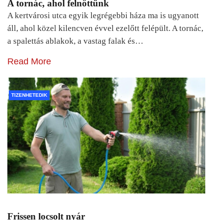
A tornác, ahol felnőttünk
A kertvárosi utca egyik legrégebbi háza ma is ugyanott
áll, ahol közel kilencven évvel ezelőtt felépült. A tornác,
a spalettás ablakok, a vastag falak és…
Read More
TIZENHETEDIK
Frissen locsolt nyár