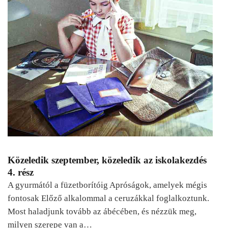
Közeledik szeptember, közeledik az iskolakezdés
4. rész
A gyurmától a füzetborítóig Apróságok, amelyek mégis
fontosak Előző alkalommal a ceruzákkal foglalkoztunk.
Most haladjunk tovább az ábécében, és nézzük meg,
milyen szerepe van a…