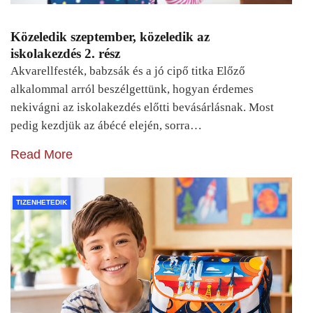
Közeledik szeptember, közeledik az
iskolakezdés 2. rész
Akvarellfesték, babzsák és a jó cipő titka Előző
alkalommal arról beszélgettünk, hogyan érdemes
nekivágni az iskolakezdés előtti bevásárlásnak. Most
pedig kezdjük az ábécé elején, sorra…
Read More
TIZENHETEDIK