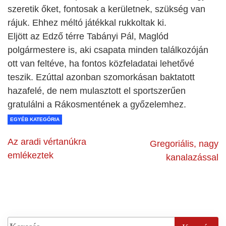
szeretik őket, fontosak a kerületnek, szükség van
rájuk. Ehhez méltó játékkal rukkoltak ki.
Eljött az Edző térre Tabányi Pál, Maglód
polgármestere is, aki csapata minden találkozóján
ott van feltéve, ha fontos közfeladatai lehetővé
teszik. Ezúttal azonban szomorkásan baktatott
hazafelé, de nem mulasztott el sportszerűen
gratulálni a Rákosmentének a győzelemhez.
EGYÉB KATEGÓRIA
Az aradi vértanúkra
Gregoriális, nagy
emlékeztek
kanalazással