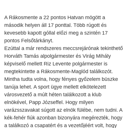
A Rákosmente a 22 pontos Hatvan mögött a
második helyen áll 17 ponttal. Több rúgott és
kevesebb kapott góllal előzi meg a szintén 17
pontos Felsőtárkányt.
Ezúttal a már rendszeres meccsrejárónak tekinthető
Horváth Tamás alpolgármester és Virág Mihály
képviselő mellett Riz Levente polgármester is
megtekintette a Rákosmente-Maglód találkozót.
Mintha tudta volna, hogy fényes győzelem büszke
tanúja lehet. A sport ügye mellett elkötelezett
városvezető a múlt héten találkozott a klub
elnökével, Papp Józseffel. Hogy milyen
varázsszavakat súgott az elnök fülébe, nem tudni. A
kék-fehér fiúk azonban bizonyára megérezték, hogy
a találkozó a csapatért és a vezetőjéért volt, hogy