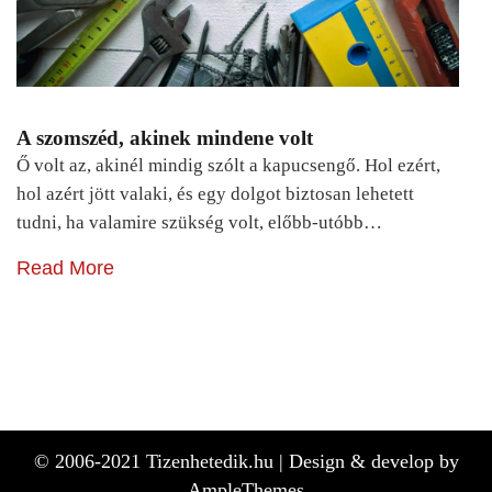
A szomszéd, akinek mindene volt
Ő volt az, akinél mindig szólt a kapucsengő. Hol ezért,
hol azért jött valaki, és egy dolgot biztosan lehetett
tudni, ha valamire szükség volt, előbb-utóbb…
Read More
© 2006-2021 Tizenhetedik.hu |
Design & develop by
AmpleThemes