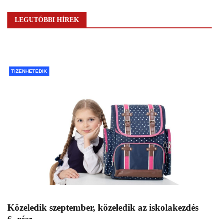
LEGUTÓBBI HÍREK
TIZENHETEDIK
Közeledik szeptember, közeledik az iskolakezdés