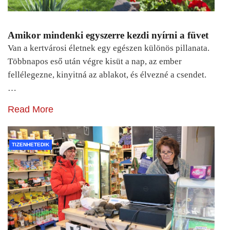
Amikor mindenki egyszerre kezdi nyírni a füvet
Van a kertvárosi életnek egy egészen különös pillanata.
Többnapos eső után végre kisüt a nap, az ember
fellélegezne, kinyitná az ablakot, és élvezné a csendet.
…
Read More
TIZENHETEDIK