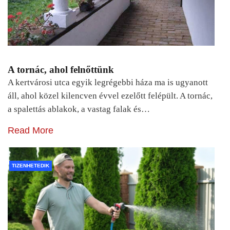
A tornác, ahol felnőttünk
A kertvárosi utca egyik legrégebbi háza ma is ugyanott
áll, ahol közel kilencven évvel ezelőtt felépült. A tornác,
a spalettás ablakok, a vastag falak és…
Read More
TIZENHETEDIK