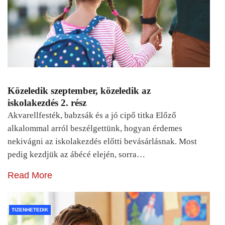
Közeledik szeptember, közeledik az
iskolakezdés 2. rész
Akvarellfesték, babzsák és a jó cipő titka Előző
alkalommal arról beszélgettünk, hogyan érdemes
nekivágni az iskolakezdés előtti bevásárlásnak. Most
pedig kezdjük az ábécé elején, sorra…
Read More
TIZENHETEDIK