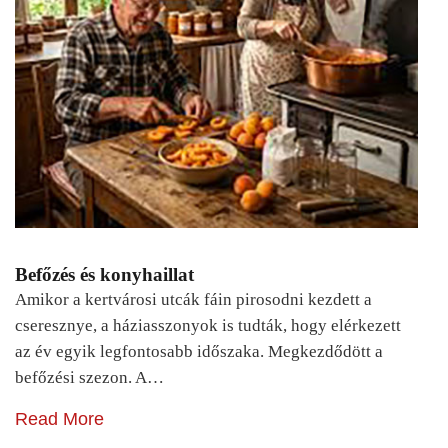
Befőzés és konyhaillat
Amikor a kertvárosi utcák fáin pirosodni kezdett a
cseresznye, a háziasszonyok is tudták, hogy elérkezett
az év egyik legfontosabb időszaka. Megkezdődött a
befőzési szezon. A…
Read More