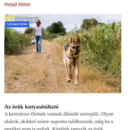
Read More
TIZENHETEDIK
Az örök kutyasétáltató
A kertvárosi életnek vannak állandó szereplői. Olyan
alakok, akikkel szinte naponta találkozunk, még ha a
nevüket nem is tudjuk. Közéjük tartozik az örök