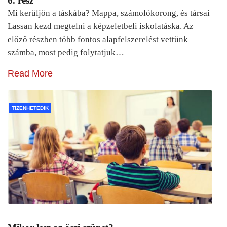
6. rész
Mi kerüljön a táskába? Mappa, számolókorong, és társai
Lassan kezd megtelni a képzeletbeli iskolatáska. Az
előző részben több fontos alapfelszerelést vettünk
számba, most pedig folytatjuk…
Read More
TIZENHETEDIK