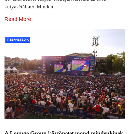
kutyasétáltató. Minden…
Read More
TIZENHETEDIK
A Lounge Group köszönetet mond mindenkinek,