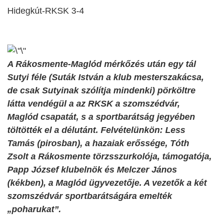
Hidegkút-RKSK 3-4
A Rákosmente-Maglód mérkőzés után egy tál
Sutyi féle (Suták István a klub mesterszakácsa,
de csak Sutyinak szólítja mindenki) pörköltre
látta vendégül a az RKSK a szomszédvár,
Maglód csapatát, s a sportbarátság jegyében
töltötték el a délutánt. Felvételünkön: Less
Tamás (pirosban), a hazaiak erőssége, Tóth
Zsolt a Rákosmente törzsszurkolója, támogatója,
Papp József klubelnök és Melczer János
(kékben), a Maglód ügyvezetője. A vezetők a két
szomszédvár sportbarátságára emelték
„poharukat”.