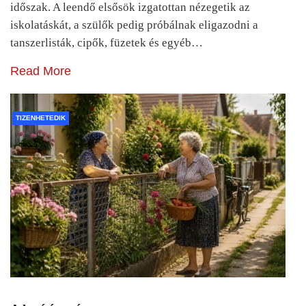
időszak. A leendő elsősök izgatottan nézegetik az
iskolatáskát, a szülők pedig próbálnak eligazodni a
tanszerlisták, cipők, füzetek és egyéb…
Read More
TIZENHETEDIK