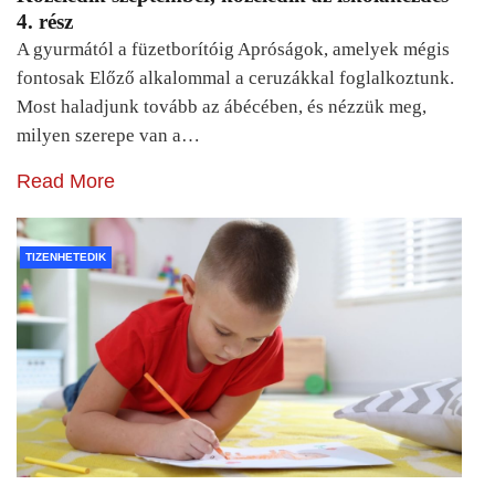
4. rész
A gyurmától a füzetborítóig Apróságok, amelyek mégis
fontosak Előző alkalommal a ceruzákkal foglalkoztunk.
Most haladjunk tovább az ábécében, és nézzük meg,
milyen szerepe van a…
Read More
TIZENHETEDIK