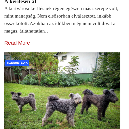
A kerítésen át
A kertvárosi kerítésnek régen egészen más szerepe volt,
mint manapság. Nem elsősorban elválasztott, inkább
összekötött. Azokban az időkben még nem volt divat a
magas, átláthatatlan…
Read More
TIZENHETEDIK