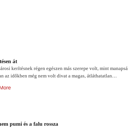
tésen át
árosi kerítésnek régen egészen más szerepe volt, mint manapsá
n az időkben még nem volt divat a magas, átláthatatlan…
More
em pumi és a falu rossza