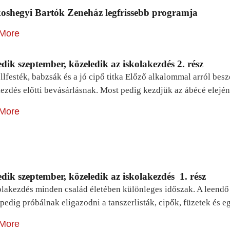
oshegyi Bartók Zeneház legfrissebb programja
More
dik szeptember, közeledik az iskolakezdés 2. rész
lfesték, babzsák és a jó cipő titka Előző alkalommal arról be
ezdés előtti bevásárlásnak. Most pedig kezdjük az ábécé elejé
More
dik szeptember, közeledik az iskolakezdés 1. rész
lakezdés minden család életében különleges időszak. A leendő e
pedig próbálnak eligazodni a tanszerlisták, cipők, füzetek és
More