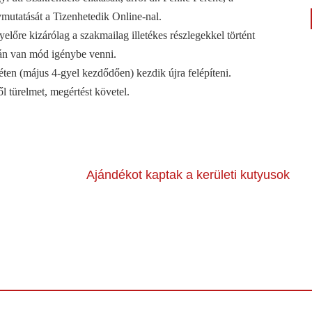
mutatását a Tizenhetedik Online-nal.
yelőre kizárólag a szakmailag illetékes részlegekkel történt
után van mód igénybe venni.
éten (május 4-gyel kezdődően) kezdik újra felépíteni.
ől türelmet, megértést követel.
Ajándékot kaptak a kerületi kutyusok