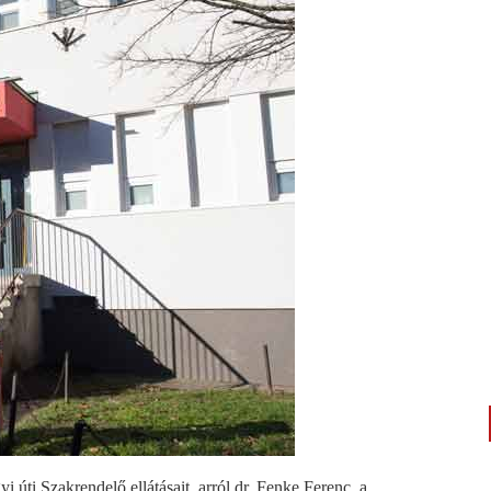
úti Szakrendelő ellátásait, arról dr. Fenke Ferenc, a