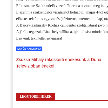
Rákosmente Szakrendelő vezető főorvosa osztotta meg irány
E szerint a szakrendelői vizsgálatot holnaptól, május 4-től eg
előzetes telefonos egyeztetés (háziorvos, internet, honlap) 
A Bajcsy-Zsilinszky Kórház call-center szolgáltatását jövő h
A járóbeteg-szakellátás helyreállítása, újraindítása mindenkit
Legyünk tekintettel egymásra!
EGYÉB KATEGÓRIA
Zsuzsa Mihály rákoskerti énekesünk a Duna
Televízióban énekel
LEGUTÓBBI HÍREK