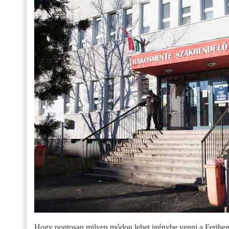
Hogy pontosan milyen módon lehet igénybe venni a Ferihegyi 