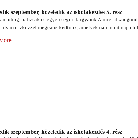
dik szeptember, közeledik az iskolakezdés 5. rész
yanadrág, hátizsák és egyéb segítő tárgyaink Amire ritkán gon
 olyan eszközzel megismerkedtünk, amelyek nap, mint nap elő
More
dik szeptember, közeledik az iskolakezdés 4. rész