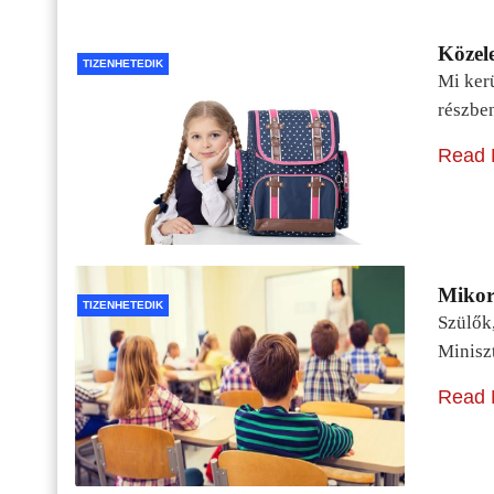
Közele
TIZENHETEDIK
Mi kerü
részbe
Read 
Mikor 
TIZENHETEDIK
Szülők
Minisz
Read 