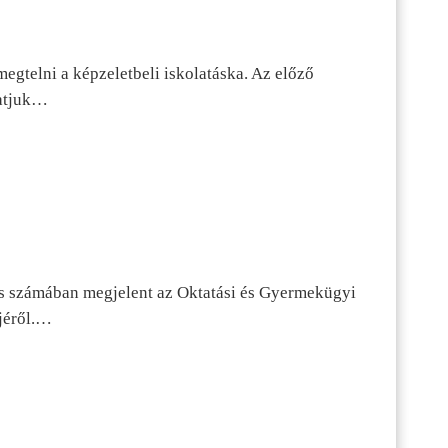
egtelni a képzeletbeli iskolatáska. Az előző
tatjuk…
s számában megjelent az Oktatási és Gyermekügyi
jéről.…