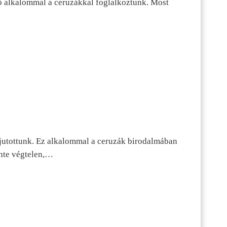
ő alkalommal a ceruzákkal foglalkoztunk. Most
…
jutottunk. Ez alkalommal a ceruzák birodalmában
inte végtelen,…