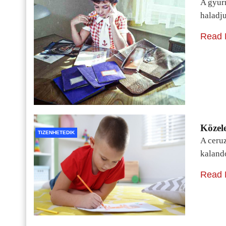
A gyur
haladj
Read 
Közele
TIZENHETEDIK
A ceru
kaland
Read 