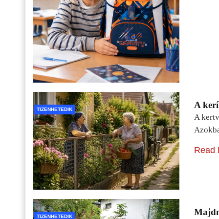
A kerí
TIZENHETEDIK
A kertv
Azokba
Read 
Majdn
TIZENHETEDIK