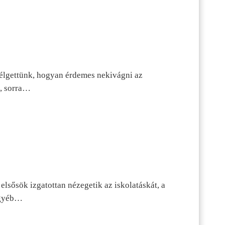
szélgettünk, hogyan érdemes nekivágni az
n, sorra…
lsősök izgatottan nézegetik az iskolatáskát, a
 egyéb…