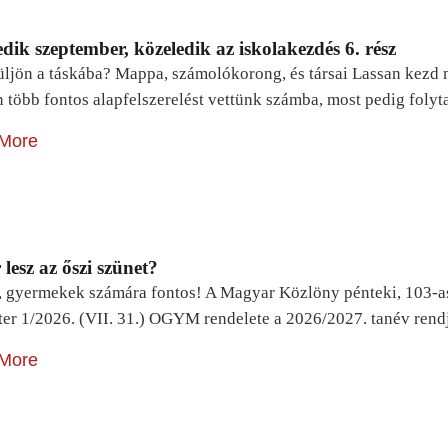
dik szeptember, közeledik az iskolakezdés 6. rész
ljön a táskába? Mappa, számolókorong, és társai Lassan kezd m
n több fontos alapfelszerelést vettünk számba, most pedig foly
More
lesz az őszi szünet?
, gyermekek számára fontos! A Magyar Közlöny pénteki, 103-a
ter 1/2026. (VII. 31.) OGYM rendelete a 2026/2027. tanév rend
More