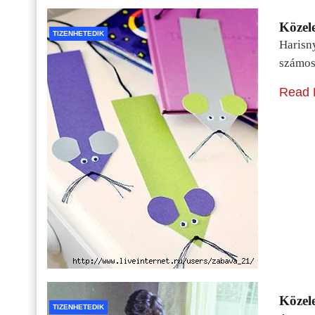
Közele
TIZENHETEDIK
Harisn
számos
Read 
Közele
TIZENHETEDIK