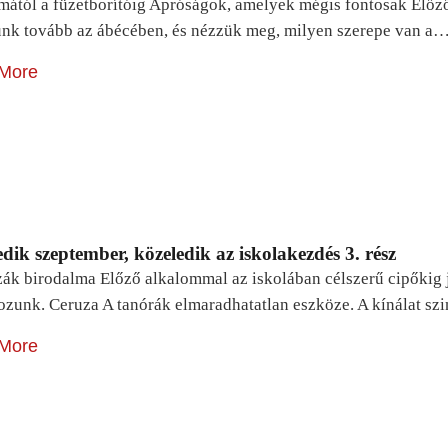
mától a füzetborítóig Apróságok, amelyek mégis fontosak Előz
unk tovább az ábécében, és nézzük meg, milyen szerepe van a
More
dik szeptember, közeledik az iskolakezdés 3. rész
zák birodalma Előző alkalommal az iskolában célszerű cipőkig 
ozunk. Ceruza A tanórák elmaradhatatlan eszköze. A kínálat sz
More